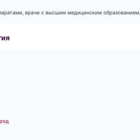
паратами, врачи с высшим медицинским образованием
гия
ород