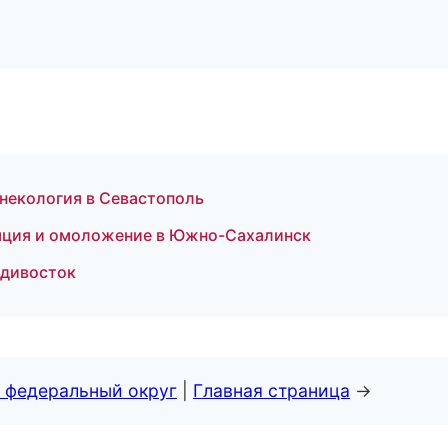
инекология в Севастополь
иляция и омоложение в Южно-Сахалинск
адивосток
 федеральный округ
|
Главная страница
→