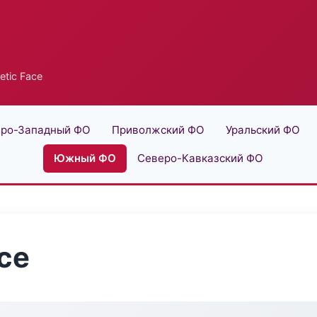
tic Face
ро-Западный ФО
Приволжский ФО
Уральский ФО
Южный ФО
Северо-Кавказский ФО
ce