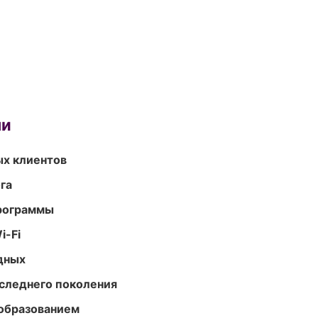
ми
ых клиентов
га
программы
i-Fi
одных
следнего поколения
образованием