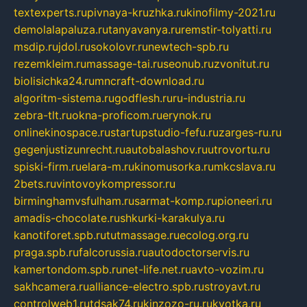
textexperts.ru
pivnaya-kruzhka.ru
kinofilmy-2021.ru
demolalapaluza.ru
tanyavanya.ru
remstir-tolyatti.ru
msdip.ru
jdol.ru
sokolovr.ru
newtech-spb.ru
rezemkleim.ru
massage-tai.ru
seonub.ru
zvonitut.ru
biolisichka24.ru
mncraft-download.ru
algoritm-sistema.ru
godflesh.ru
ru-industria.ru
zebra-tlt.ru
okna-proficom.ru
erynok.ru
onlinekinospace.ru
startupstudio-fefu.ru
zarges-ru.ru
gegenjustizunrecht.ru
autobalashov.ru
utrovortu.ru
spiski-firm.ru
elara-m.ru
kinomusorka.ru
mkcslava.ru
2bets.ru
vintovoykompressor.ru
birminghamvsfulham.ru
sarmat-komp.ru
pioneeri.ru
amadis-chocolate.ru
shkurki-karakulya.ru
kanotiforet.spb.ru
tutmassage.ru
ecolog.org.ru
praga.spb.ru
falcorussia.ru
autodoctorservis.ru
kamertondom.spb.ru
net-life.net.ru
avto-vozim.ru
sakhcamera.ru
alliance-electro.spb.ru
stroyavt.ru
controlweb1.ru
tdsak74.ru
kinzozo-ru.ru
kvotka.ru