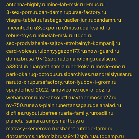
antenna-highly.ru
mine-lab-msk.ru
1-mus.ru
3-sex-porn.ru
ban-damn.ru
purse-factory.ru
viagra-tablet.ru
fasbags.ru
adler-jun.ru
bandamn.ru
fincontech.ru
3sexporn.ru
1mus.ru
darksand.ru
rebus-toys.ru
minelab-msk.ru
rtdco.ru
seo-prodvizhenie-sajtov-stroitelnyh-kompanij.ru
card-voice.ru
rulonnyygazon177.ru
snow-guard.ru
domizbrusa-9x12spb.ru
demaholding.ru
aalse.ru
a380club.ru
argentinamia.ru
perkoka.ru
movie-one.ru
perk-oka.ru
g-octopus.ru
sibarchives.ru
andreislyusar.ru
naruto-x.ru
pursefactory.ru
tor-lyubov-i-grom.ru
spayderhed-2022.ru
movieone.ru
evro-dez.ru
webamator.ru
ma-absolut1.ru
avtopomosch27.ru
nv-750.ru
news-plain.ru
nertansaga.ru
delanalad.ru
dizfiles.ru
youtubefree.ru
aria-family.ru
roadli.ru
planeta-samara.ru
mysmartbuy.ru
matrasy-kemerovo.ru
ashanet.ru
trade-farm.ru
dotcustoms.ru
domizbrusa9x12spb.ru
autodamp.ru