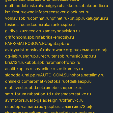
multimodal.msk.ru
habaigry.ru
haikko.ru
sobakopedia.ru
isz-fest.ru
ewnc.info
screensaver-clock.net.ru
volnav.spb.ru
comnat.ru
npf.net.ru
7bit.pp.ru
kalugatur.ru
tesiaes.ru
card.com.ru
kazanka.spb.ru
gildiya-kuznecov.ru
kameryboavision.ru
griffoncom.spb.ru
fabrika-emotsiy.ru
PARK-MATROSOVA.RU
agat.spb.ru
avtoyurist-moskva1.ru
hardware.org.ru
схема-авто.рф
dg-lab.ru
angrup.ru
recruiter.spb.ru
music8.spb.ru
krsk124.ru
kubok.spb.ru
romanofforex.ru
analitikaplus.ru
spyonline.ru
zosikamery.ru
sloboda-ural.pp.ru
AUTO-COM.SU
hohota.net
alimy.ru
online-z.com
aromat-vostoka.ru
otdelkaexp.ru
mobilvest.ru
bbd.net.ru
mebelshop.msk.ru
smp-forum.ru
bastion-td.ru
kosmoscreative.ru
avrmotors.ru
art-galadesign.ru
tiffany-c.ru
ecostep-samara.ru
d-p.spb.ru
галактика73.рф
sko.com.ru
davitamebel-spb.ru
fotsis.ru
tesiaes.ru