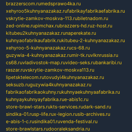
brazzerscom.ru
medsprawo4ka.ru
xehyroo5kuhnyanazakaz.ru
fabrikayfabrikaefabrika.ru
vskrytie-zamkov-moskva-113.ru
biletnadom.ru
zed-online.ru
pimchax.ru
brazzers-hd.ru
z-host.ru
kitubeu2kuhnyanazakaz.ru
naperekate.ru
kuhnyaofabrikaufabrik.ru
kitubeu-2-kuhnyanazakaz.ru
xehyroo-5-kuhnyanazakaz.ru
cs-68.ru
guzywia-4-kuhnyanazakaz.ru
mir-tk.ru
vlknrussia.ru
cs68.ru
vladivostok-map.ru
video-seks.ru
bankaribi.ru
raszar.ru
vskrytie-zamkov-moskva113.ru
lipetsktelecom.ru
tovudyi4kuhnyanazakaz.ru
seksuzb.ru
guzywia4kuhnyanazakaz.ru
fabrikaofabrikaokuhny.ru
kuhnyaekuhnyaafabrika.ru
kuhnyaykuhnyayfabrika.ru
e-abis1c.ru
store-brawl-stars.ru
kts-services.ru
dark-sand.ru
sindika-01.ru
sp-life.ru
x-legion.ru
sib-archives.ru
e-abis-1-c.ru
sindika01.ru
venda-festival.ru
store-brawlstars.ru
dooraleksandria.ru