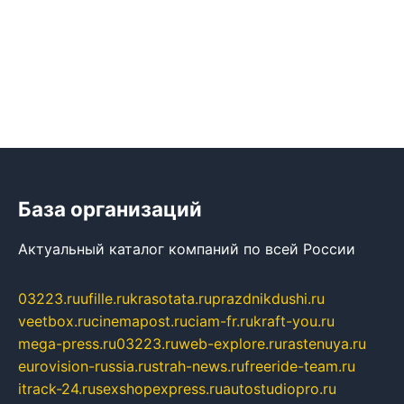
База организаций
Актуальный каталог компаний по всей России
03223.ru
ufille.ru
krasotata.ru
prazdnikdushi.ru
veetbox.ru
cinemapost.ru
ciam-fr.ru
kraft-you.ru
mega-press.ru
03223.ru
web-explore.ru
rastenuya.ru
eurovision-russia.ru
strah-news.ru
freeride-team.ru
itrack-24.ru
sexshopexpress.ru
autostudiopro.ru