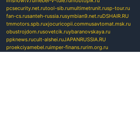
imshowtv.ru
mebel-v-tule.ru
mobtopik.ru
pcsecurity.net.ru
tool-sib.ru
multimetrunit.ru
sp-tour.ru
fan-cs.ru
santeh-russia.ru
symbian9.net.ru
DSHAIR.RU
tmmotors.spb.ru
xjocuricopii.com
musavtomat.msk.ru
obustrojdom.ru
sovetcik.ru
ybaranovskaya.ru
ppknews.ru
cult-alshei.ru
JAPANRUSSIA.RU
proekciyamebel.ru
imper-finans.ru
rim.org.ru
glamourai.ru
brassminus.ru
zabor-pro.ru
ftn.pp.ru
dorogoe58.ru
laimengpacker.ru
kuzova-zapchasti.ru
sageerp.ru
taxodrom.ru
dsrazvitie.ru
hardcity.net.ru
ratinghomegames.ru
topservice25.ru
gubernyan.ru
gtglasslined.ru
ii4.ru
tssport.spb.ru
andorra24.com
blackwallstreet.ru
oboimos.ru
optim-doors.com.ru
ikuch.ru
nycr.org.ru
npa21.ru
vremya-ch.spb.ru
desert000.ru
ivtorgi.ru
ifiori.ru
catalog-statei.ru
dcv.org.ru
spetsmaster174.ru
ipkameryhiseeu.ru
dum26.ru
ruspol.spb.ru
fr-opendp.ru
kam-solnyshko.ru
cheyenne-arapaho.ru
sevzapmetal.spb.ru