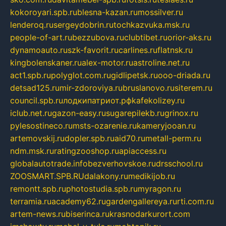
kokoroyari.spb.ru
blesna-kazan.ru
mossilver.ru
lenderoq.ru
sergeydobrin.ru
tochkazvuka.msk.ru
people-of-art.ru
bezzubova.ru
clubtibet.ru
orior-aks.ru
dynamoauto.ru
szk-favorit.ru
carlines.ru
flatnsk.ru
kingbolenskaner.ru
alex-motor.ru
astroline.net.ru
act1.spb.ru
polyglot.com.ru
gidlipetsk.ru
ooo-driada.ru
detsad125.ru
mir-zdoroviya.ru
bruslanovo.ru
siterem.ru
council.spb.ru
лодкипатриот.рф
kafekolizey.ru
iclub.net.ru
gazon-easy.ru
sugarepilekb.ru
grinox.ru
pylesostineco.ru
msts-ozarenie.ru
kameryjooan.ru
artemovskij.ru
dopler.spb.ru
aid70.ru
metall-perm.ru
ndm.msk.ru
ratingzooshop.ru
apiaccess.ru
globalautotrade.info
bezverhovskoe.ru
drsschool.ru
ZOOSMART.SPB.RU
dalakony.ru
medikijob.ru
remontt.spb.ru
photostudia.spb.ru
myragon.ru
terramia.ru
academy62.ru
gardengallereya.ru
rti.com.ru
artem-news.ru
biserinca.ru
krasnodarkurort.com