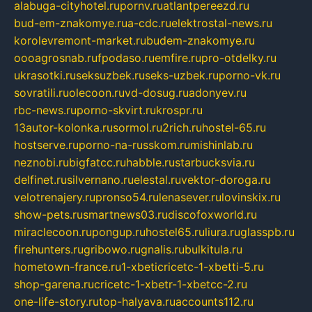
alabuga-cityhotel.ru
pornv.ru
atlantpereezd.ru
bud-em-znakomye.ru
a-cdc.ru
elektrostal-news.ru
korolevremont-market.ru
budem-znakomye.ru
oooagrosnab.ru
fpodaso.ru
emfire.ru
pro-otdelky.ru
ukrasotki.ru
seksuzbek.ru
seks-uzbek.ru
porno-vk.ru
sovratili.ru
olecoon.ru
vd-dosug.ru
adonyev.ru
rbc-news.ru
porno-skvirt.ru
krospr.ru
13autor-kolonka.ru
sormol.ru
2rich.ru
hostel-65.ru
hostserve.ru
porno-na-russkom.ru
mishinlab.ru
neznobi.ru
bigfatcc.ru
habble.ru
starbucksvia.ru
delfinet.ru
silvernano.ru
elestal.ru
vektor-doroga.ru
velotrenajery.ru
pronso54.ru
lenasever.ru
lovinskix.ru
show-pets.ru
smartnews03.ru
discofoxworld.ru
miraclecoon.ru
pongup.ru
hostel65.ru
liura.ru
glasspb.ru
firehunters.ru
gribowo.ru
gnalis.ru
bulkitula.ru
hometown-france.ru
1-xbeticricetc-1-xbetti-5.ru
shop-garena.ru
cricetc-1-xbetr-1-xbetcc-2.ru
one-life-story.ru
top-halyava.ru
accounts112.ru