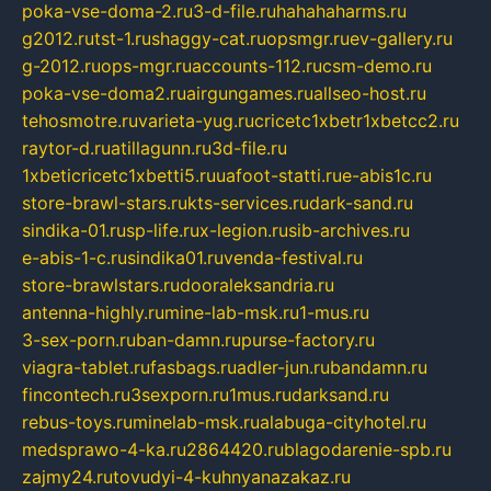
poka-vse-doma-2.ru
3-d-file.ru
hahahaharms.ru
g2012.ru
tst-1.ru
shaggy-cat.ru
opsmgr.ru
ev-gallery.ru
g-2012.ru
ops-mgr.ru
accounts-112.ru
csm-demo.ru
poka-vse-doma2.ru
airgungames.ru
allseo-host.ru
tehosmotre.ru
varieta-yug.ru
cricetc1xbetr1xbetcc2.ru
raytor-d.ru
atillagunn.ru
3d-file.ru
1xbeticricetc1xbetti5.ru
uafoot-statti.ru
e-abis1c.ru
store-brawl-stars.ru
kts-services.ru
dark-sand.ru
sindika-01.ru
sp-life.ru
x-legion.ru
sib-archives.ru
e-abis-1-c.ru
sindika01.ru
venda-festival.ru
store-brawlstars.ru
dooraleksandria.ru
antenna-highly.ru
mine-lab-msk.ru
1-mus.ru
3-sex-porn.ru
ban-damn.ru
purse-factory.ru
viagra-tablet.ru
fasbags.ru
adler-jun.ru
bandamn.ru
fincontech.ru
3sexporn.ru
1mus.ru
darksand.ru
rebus-toys.ru
minelab-msk.ru
alabuga-cityhotel.ru
medsprawo-4-ka.ru
2864420.ru
blagodarenie-spb.ru
zajmy24.ru
tovudyi-4-kuhnyanazakaz.ru