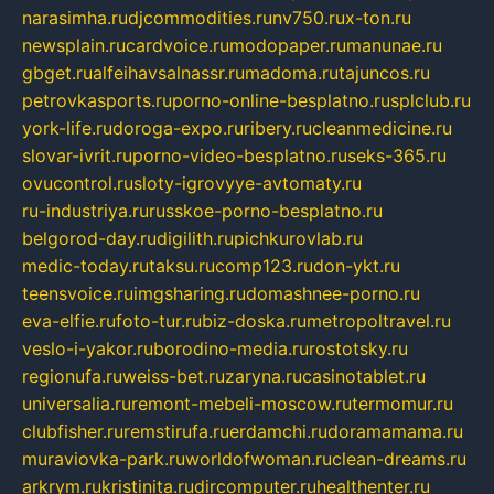
narasimha.ru
djcommodities.ru
nv750.ru
x-ton.ru
newsplain.ru
cardvoice.ru
modopaper.ru
manunae.ru
gbget.ru
alfeihavsalnassr.ru
madoma.ru
tajuncos.ru
petrovkasports.ru
porno-online-besplatno.ru
splclub.ru
york-life.ru
doroga-expo.ru
ribery.ru
cleanmedicine.ru
slovar-ivrit.ru
porno-video-besplatno.ru
seks-365.ru
ovucontrol.ru
sloty-igrovyye-avtomaty.ru
ru-industriya.ru
russkoe-porno-besplatno.ru
belgorod-day.ru
digilith.ru
pichkurovlab.ru
medic-today.ru
taksu.ru
comp123.ru
don-ykt.ru
teensvoice.ru
imgsharing.ru
domashnee-porno.ru
eva-elfie.ru
foto-tur.ru
biz-doska.ru
metropoltravel.ru
veslo-i-yakor.ru
borodino-media.ru
rostotsky.ru
regionufa.ru
weiss-bet.ru
zaryna.ru
casinotablet.ru
universalia.ru
remont-mebeli-moscow.ru
termomur.ru
clubfisher.ru
remstirufa.ru
erdamchi.ru
doramamama.ru
muraviovka-park.ru
worldofwoman.ru
clean-dreams.ru
arkrym.ru
kristinita.ru
dircomputer.ru
healthenter.ru