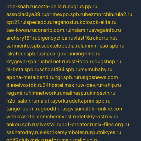
iron-snab.ru
costa-bella.ru
eugrus.pp.ru
associaciya39.ru
primexpo.spb.ru
bezmorchin.ru
ia2.ru
cpt21.ru
ispecspb.ru
regahost.ru
kolosok-elita.ru
tae-kwon.ru
consrio.com.ru
insiam.ru
avegainfo.ru
archery161.ru
bigencyclica.ru
vlast16.ru
korru.net
sarmiento.spb.su
extelopedia.ru
lammin-suo.spb.ru
iskatour.spb.ru
snpi.org.ru
running-line.ru
krygeva-spa.ru
chel.net.ru
rust-loco.ru
dugshop.ru
hl-beta.spb.ru
school494.spb.ru
mymubaby.ru
epoha-metalband.ru
ngr.spb.ru
rusgosnews.com
dieselvostok.ru
24hostel.msk.ru
w-dev.ru
f-ship.ru
regsmi.ru
filmnetwork.ru
malinasp.ru
kinosvin.ru
h2o-salon.ru
malutkayork.ru
deltaprim.spb.ru
tango-perm.ru
gooddir.ru
sgv.su
multiki-online.com
webkrasotki.com
cherinvest.ru
detskiy-ostrov.ru
ankou.spb.ru
alvesta1.ru
pdf-creator.ru
nix-files.org.ru
sakhatoday.ru
elektrikersymboler.ru
sputnikyes.ru
golf2club.msk.ru
aeforums.ru
zallclub.ru