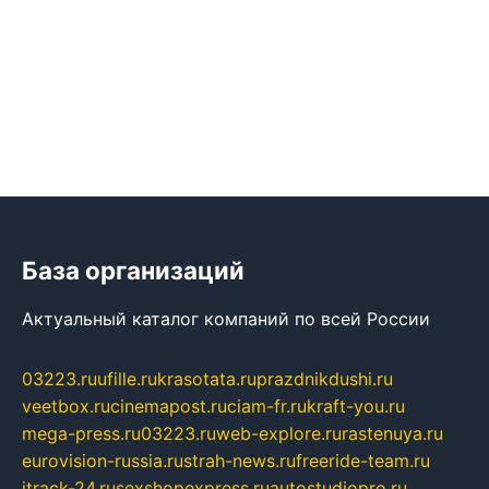
База организаций
Актуальный каталог компаний по всей России
03223.ru
ufille.ru
krasotata.ru
prazdnikdushi.ru
veetbox.ru
cinemapost.ru
ciam-fr.ru
kraft-you.ru
mega-press.ru
03223.ru
web-explore.ru
rastenuya.ru
eurovision-russia.ru
strah-news.ru
freeride-team.ru
itrack-24.ru
sexshopexpress.ru
autostudiopro.ru