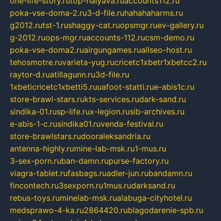
one-life-story.ru
top-halyava.ru
accounts112.ru
poka-vse-doma-2.ru
3-d-file.ru
hahahaharms.ru
g2012.ru
tst-1.ru
shaggy-cat.ru
opsmgr.ru
ev-gallery.ru
g-2012.ru
ops-mgr.ru
accounts-112.ru
csm-demo.ru
poka-vse-doma2.ru
airgungames.ru
allseo-host.ru
tehosmotre.ru
varieta-yug.ru
cricetc1xbetr1xbetcc2.ru
raytor-d.ru
atillagunn.ru
3d-file.ru
1xbeticricetc1xbetti5.ru
uafoot-statti.ru
e-abis1c.ru
store-brawl-stars.ru
kts-services.ru
dark-sand.ru
sindika-01.ru
sp-life.ru
x-legion.ru
sib-archives.ru
e-abis-1-c.ru
sindika01.ru
venda-festival.ru
store-brawlstars.ru
dooraleksandria.ru
antenna-highly.ru
mine-lab-msk.ru
1-mus.ru
3-sex-porn.ru
ban-damn.ru
purse-factory.ru
viagra-tablet.ru
fasbags.ru
adler-jun.ru
bandamn.ru
fincontech.ru
3sexporn.ru
1mus.ru
darksand.ru
rebus-toys.ru
minelab-msk.ru
alabuga-cityhotel.ru
medsprawo-4-ka.ru
2864420.ru
blagodarenie-spb.ru