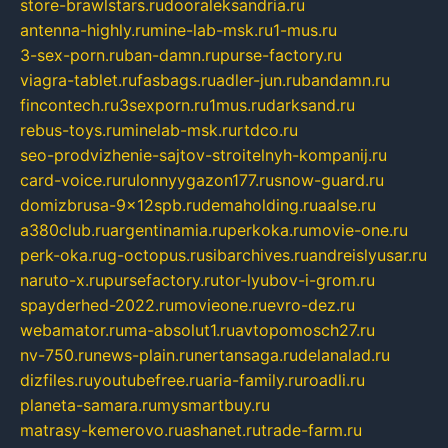
store-brawlstars.ru
dooraleksandria.ru
antenna-highly.ru
mine-lab-msk.ru
1-mus.ru
3-sex-porn.ru
ban-damn.ru
purse-factory.ru
viagra-tablet.ru
fasbags.ru
adler-jun.ru
bandamn.ru
fincontech.ru
3sexporn.ru
1mus.ru
darksand.ru
rebus-toys.ru
minelab-msk.ru
rtdco.ru
seo-prodvizhenie-sajtov-stroitelnyh-kompanij.ru
card-voice.ru
rulonnyygazon177.ru
snow-guard.ru
domizbrusa-9x12spb.ru
demaholding.ru
aalse.ru
a380club.ru
argentinamia.ru
perkoka.ru
movie-one.ru
perk-oka.ru
g-octopus.ru
sibarchives.ru
andreislyusar.ru
naruto-x.ru
pursefactory.ru
tor-lyubov-i-grom.ru
spayderhed-2022.ru
movieone.ru
evro-dez.ru
webamator.ru
ma-absolut1.ru
avtopomosch27.ru
nv-750.ru
news-plain.ru
nertansaga.ru
delanalad.ru
dizfiles.ru
youtubefree.ru
aria-family.ru
roadli.ru
planeta-samara.ru
mysmartbuy.ru
matrasy-kemerovo.ru
ashanet.ru
trade-farm.ru