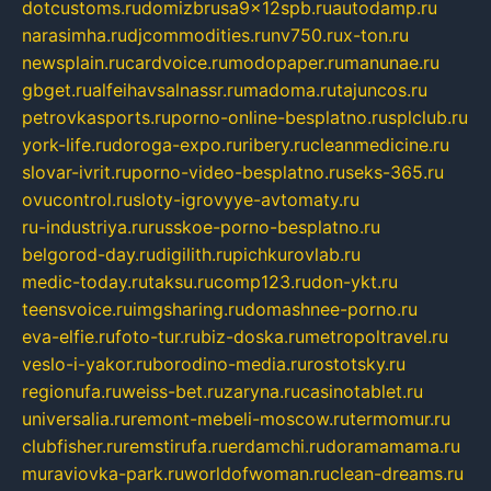
dotcustoms.ru
domizbrusa9x12spb.ru
autodamp.ru
narasimha.ru
djcommodities.ru
nv750.ru
x-ton.ru
newsplain.ru
cardvoice.ru
modopaper.ru
manunae.ru
gbget.ru
alfeihavsalnassr.ru
madoma.ru
tajuncos.ru
petrovkasports.ru
porno-online-besplatno.ru
splclub.ru
york-life.ru
doroga-expo.ru
ribery.ru
cleanmedicine.ru
slovar-ivrit.ru
porno-video-besplatno.ru
seks-365.ru
ovucontrol.ru
sloty-igrovyye-avtomaty.ru
ru-industriya.ru
russkoe-porno-besplatno.ru
belgorod-day.ru
digilith.ru
pichkurovlab.ru
medic-today.ru
taksu.ru
comp123.ru
don-ykt.ru
teensvoice.ru
imgsharing.ru
domashnee-porno.ru
eva-elfie.ru
foto-tur.ru
biz-doska.ru
metropoltravel.ru
veslo-i-yakor.ru
borodino-media.ru
rostotsky.ru
regionufa.ru
weiss-bet.ru
zaryna.ru
casinotablet.ru
universalia.ru
remont-mebeli-moscow.ru
termomur.ru
clubfisher.ru
remstirufa.ru
erdamchi.ru
doramamama.ru
muraviovka-park.ru
worldofwoman.ru
clean-dreams.ru