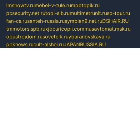
imshowtv.ru
mebel-v-tule.ru
mobtopik.ru
pcsecurity.net.ru
tool-sib.ru
multimetrunit.ru
sp-tour.ru
fan-cs.ru
santeh-russia.ru
symbian9.net.ru
DSHAIR.RU
tmmotors.spb.ru
xjocuricopii.com
musavtomat.msk.ru
obustrojdom.ru
sovetcik.ru
ybaranovskaya.ru
ppknews.ru
cult-alshei.ru
JAPANRUSSIA.RU
proekciyamebel.ru
imper-finans.ru
rim.org.ru
glamourai.ru
brassminus.ru
zabor-pro.ru
ftn.pp.ru
dorogoe58.ru
laimengpacker.ru
kuzova-zapchasti.ru
sageerp.ru
taxodrom.ru
dsrazvitie.ru
hardcity.net.ru
ratinghomegames.ru
topservice25.ru
gubernyan.ru
gtglasslined.ru
ii4.ru
tssport.spb.ru
andorra24.com
blackwallstreet.ru
oboimos.ru
optim-doors.com.ru
ikuch.ru
nycr.org.ru
npa21.ru
vremya-ch.spb.ru
desert000.ru
ivtorgi.ru
ifiori.ru
catalog-statei.ru
dcv.org.ru
spetsmaster174.ru
ipkameryhiseeu.ru
dum26.ru
ruspol.spb.ru
fr-opendp.ru
kam-solnyshko.ru
cheyenne-arapaho.ru
sevzapmetal.spb.ru