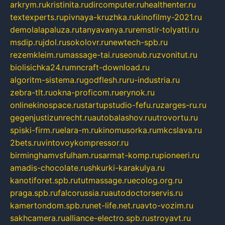
arkrym.ru
kristinita.ru
dircomputer.ru
healthenter.ru
textexperts.ru
pivnaya-kruzhka.ru
kinofilmy-2021.ru
demolalapaluza.ru
tanyavanya.ru
remstir-tolyatti.ru
msdip.ru
jdol.ru
sokolovr.ru
newtech-spb.ru
rezemkleim.ru
massage-tai.ru
seonub.ru
zvonitut.ru
biolisichka24.ru
mncraft-download.ru
algoritm-sistema.ru
godflesh.ru
ru-industria.ru
zebra-tlt.ru
okna-proficom.ru
erynok.ru
onlinekinospace.ru
startupstudio-fefu.ru
zarges-ru.ru
gegenjustizunrecht.ru
autobalashov.ru
utrovortu.ru
spiski-firm.ru
elara-m.ru
kinomusorka.ru
mkcslava.ru
2bets.ru
vintovoykompressor.ru
birminghamvsfulham.ru
sarmat-komp.ru
pioneeri.ru
amadis-chocolate.ru
shkurki-karakulya.ru
kanotiforet.spb.ru
tutmassage.ru
ecolog.org.ru
praga.spb.ru
falcorussia.ru
autodoctorservis.ru
kamertondom.spb.ru
net-life.net.ru
avto-vozim.ru
sakhcamera.ru
alliance-electro.spb.ru
stroyavt.ru