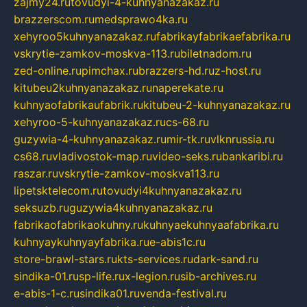
zajmy24.ru
tovudyi-4-kuhnyanazakaz.ru
brazzerscom.ru
medsprawo4ka.ru
xehyroo5kuhnyanazakaz.ru
fabrikayfabrikaefabrika.ru
vskrytie-zamkov-moskva-113.ru
biletnadom.ru
zed-online.ru
pimchax.ru
brazzers-hd.ru
z-host.ru
kitubeu2kuhnyanazakaz.ru
naperekate.ru
kuhnyaofabrikaufabrik.ru
kitubeu-2-kuhnyanazakaz.ru
xehyroo-5-kuhnyanazakaz.ru
cs-68.ru
guzywia-4-kuhnyanazakaz.ru
mir-tk.ru
vlknrussia.ru
cs68.ru
vladivostok-map.ru
video-seks.ru
bankaribi.ru
raszar.ru
vskrytie-zamkov-moskva113.ru
lipetsktelecom.ru
tovudyi4kuhnyanazakaz.ru
seksuzb.ru
guzywia4kuhnyanazakaz.ru
fabrikaofabrikaokuhny.ru
kuhnyaekuhnyaafabrika.ru
kuhnyaykuhnyayfabrika.ru
e-abis1c.ru
store-brawl-stars.ru
kts-services.ru
dark-sand.ru
sindika-01.ru
sp-life.ru
x-legion.ru
sib-archives.ru
e-abis-1-c.ru
sindika01.ru
venda-festival.ru