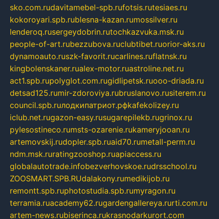
sko.com.ru
davitamebel-spb.ru
fotsis.ru
tesiaes.ru
kokoroyari.spb.ru
blesna-kazan.ru
mossilver.ru
lenderoq.ru
sergeydobrin.ru
tochkazvuka.msk.ru
people-of-art.ru
bezzubova.ru
clubtibet.ru
orior-aks.ru
dynamoauto.ru
szk-favorit.ru
carlines.ru
flatnsk.ru
kingbolenskaner.ru
alex-motor.ru
astroline.net.ru
act1.spb.ru
polyglot.com.ru
gidlipetsk.ru
ooo-driada.ru
detsad125.ru
mir-zdoroviya.ru
bruslanovo.ru
siterem.ru
council.spb.ru
лодкипатриот.рф
kafekolizey.ru
iclub.net.ru
gazon-easy.ru
sugarepilekb.ru
grinox.ru
pylesostineco.ru
msts-ozarenie.ru
kameryjooan.ru
artemovskij.ru
dopler.spb.ru
aid70.ru
metall-perm.ru
ndm.msk.ru
ratingzooshop.ru
apiaccess.ru
globalautotrade.info
bezverhovskoe.ru
drsschool.ru
ZOOSMART.SPB.RU
dalakony.ru
medikijob.ru
remontt.spb.ru
photostudia.spb.ru
myragon.ru
terramia.ru
academy62.ru
gardengallereya.ru
rti.com.ru
artem-news.ru
biserinca.ru
krasnodarkurort.com