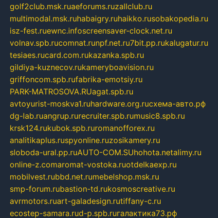
golf2club.msk.ru
aeforums.ru
zallclub.ru
multimodal.msk.ru
habaigry.ru
haikko.ru
sobakopedia.ru
isz-fest.ru
ewnc.info
screensaver-clock.net.ru
volnav.spb.ru
comnat.ru
npf.net.ru
7bit.pp.ru
kalugatur.ru
tesiaes.ru
card.com.ru
kazanka.spb.ru
gildiya-kuznecov.ru
kameryboavision.ru
griffoncom.spb.ru
fabrika-emotsiy.ru
PARK-MATROSOVA.RU
agat.spb.ru
avtoyurist-moskva1.ru
hardware.org.ru
схема-авто.рф
dg-lab.ru
angrup.ru
recruiter.spb.ru
music8.spb.ru
krsk124.ru
kubok.spb.ru
romanofforex.ru
analitikaplus.ru
spyonline.ru
zosikamery.ru
sloboda-ural.pp.ru
AUTO-COM.SU
hohota.net
alimy.ru
online-z.com
aromat-vostoka.ru
otdelkaexp.ru
mobilvest.ru
bbd.net.ru
mebelshop.msk.ru
smp-forum.ru
bastion-td.ru
kosmoscreative.ru
avrmotors.ru
art-galadesign.ru
tiffany-c.ru
ecostep-samara.ru
d-p.spb.ru
галактика73.рф