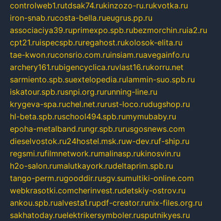
controlweb1.ru
tdsak74.ru
kinzozo-ru.ru
kvotka.ru
iron-snab.ru
costa-bella.ru
eugrus.pp.ru
associaciya39.ru
primexpo.spb.ru
bezmorchin.ru
ia2.ru
cpt21.ru
ispecspb.ru
regahost.ru
kolosok-elita.ru
tae-kwon.ru
consrio.com.ru
insiam.ru
avegainfo.ru
archery161.ru
bigencyclica.ru
vlast16.ru
korru.net
sarmiento.spb.su
extelopedia.ru
lammin-suo.spb.ru
iskatour.spb.ru
snpi.org.ru
running-line.ru
krygeva-spa.ru
chel.net.ru
rust-loco.ru
dugshop.ru
hl-beta.spb.ru
school494.spb.ru
mymubaby.ru
epoha-metalband.ru
ngr.spb.ru
rusgosnews.com
dieselvostok.ru
24hostel.msk.ru
w-dev.ru
f-ship.ru
regsmi.ru
filmnetwork.ru
malinasp.ru
kinosvin.ru
h2o-salon.ru
malutkayork.ru
deltaprim.spb.ru
tango-perm.ru
gooddir.ru
sgv.su
multiki-online.com
webkrasotki.com
cherinvest.ru
detskiy-ostrov.ru
ankou.spb.ru
alvesta1.ru
pdf-creator.ru
nix-files.org.ru
sakhatoday.ru
elektrikersymboler.ru
sputnikyes.ru