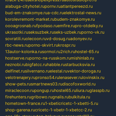
alabuga-cityhotel.ru
pornv.ru
atlantpereezd.ru
bud-em-znakomye.ru
a-cdc.ru
elektrostal-news.ru
korolevremont-market.ru
budem-znakomye.ru
oooagrosnab.ru
fpodaso.ru
emfire.ru
pro-otdelky.ru
ukrasotki.ru
seksuzbek.ru
seks-uzbek.ru
porno-vk.ru
sovratili.ru
olecoon.ru
vd-dosug.ru
adonyev.ru
rbc-news.ru
porno-skvirt.ru
krospr.ru
13autor-kolonka.ru
sormol.ru
2rich.ru
hostel-65.ru
hostserve.ru
porno-na-russkom.ru
mishinlab.ru
neznobi.ru
bigfatcc.ru
habble.ru
starbucksvia.ru
delfinet.ru
silvernano.ru
elestal.ru
vektor-doroga.ru
velotrenajery.ru
pronso54.ru
lenasever.ru
lovinskix.ru
show-pets.ru
smartnews03.ru
discofoxworld.ru
miraclecoon.ru
pongup.ru
hostel65.ru
liura.ru
glasspb.ru
firehunters.ru
gribowo.ru
gnalis.ru
bulkitula.ru
hometown-france.ru
1-xbeticricetc-1-xbetti-5.ru
shop-garena.ru
cricetc-1-xbetr-1-xbetcc-2.ru