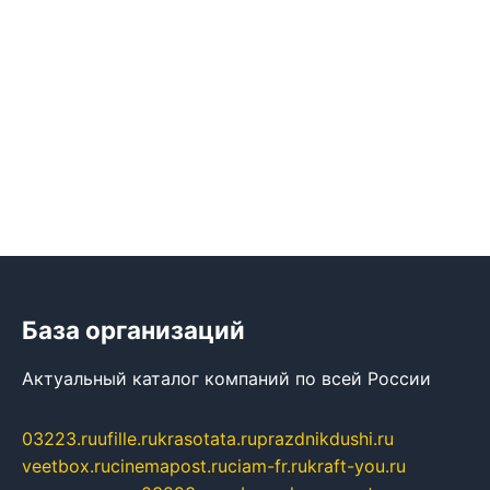
База организаций
Актуальный каталог компаний по всей России
03223.ru
ufille.ru
krasotata.ru
prazdnikdushi.ru
veetbox.ru
cinemapost.ru
ciam-fr.ru
kraft-you.ru