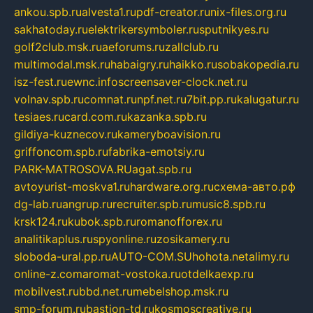
ankou.spb.ru
alvesta1.ru
pdf-creator.ru
nix-files.org.ru
sakhatoday.ru
elektrikersymboler.ru
sputnikyes.ru
golf2club.msk.ru
aeforums.ru
zallclub.ru
multimodal.msk.ru
habaigry.ru
haikko.ru
sobakopedia.ru
isz-fest.ru
ewnc.info
screensaver-clock.net.ru
volnav.spb.ru
comnat.ru
npf.net.ru
7bit.pp.ru
kalugatur.ru
tesiaes.ru
card.com.ru
kazanka.spb.ru
gildiya-kuznecov.ru
kameryboavision.ru
griffoncom.spb.ru
fabrika-emotsiy.ru
PARK-MATROSOVA.RU
agat.spb.ru
avtoyurist-moskva1.ru
hardware.org.ru
схема-авто.рф
dg-lab.ru
angrup.ru
recruiter.spb.ru
music8.spb.ru
krsk124.ru
kubok.spb.ru
romanofforex.ru
analitikaplus.ru
spyonline.ru
zosikamery.ru
sloboda-ural.pp.ru
AUTO-COM.SU
hohota.net
alimy.ru
online-z.com
aromat-vostoka.ru
otdelkaexp.ru
mobilvest.ru
bbd.net.ru
mebelshop.msk.ru
smp-forum.ru
bastion-td.ru
kosmoscreative.ru