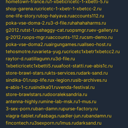
hometown-france.ru
1-xbeticricetc-1-xbetti-5.ru
shop-garena.ru
cricetc-1-xbetr-1-xbetcc-2.ru
one-life-story.ru
top-halyava.ru
accounts112.ru
poka-vse-doma-2.ru
3-d-file.ru
hahahaharms.ru
g2012.ru
tst-1.ru
shaggy-cat.ru
opsmgr.ru
ev-gallery.ru
g-2012.ru
ops-mgr.ru
accounts-112.ru
csm-demo.ru
poka-vse-doma2.ru
airgungames.ru
allseo-host.ru
tehosmotre.ru
varieta-yug.ru
cricetc1xbetr1xbetcc2.ru
raytor-d.ru
atillagunn.ru
3d-file.ru
1xbeticricetc1xbetti5.ru
uafoot-statti.ru
e-abis1c.ru
store-brawl-stars.ru
kts-services.ru
dark-sand.ru
sindika-01.ru
sp-life.ru
x-legion.ru
sib-archives.ru
e-abis-1-c.ru
sindika01.ru
venda-festival.ru
store-brawlstars.ru
dooraleksandria.ru
antenna-highly.ru
mine-lab-msk.ru
1-mus.ru
3-sex-porn.ru
ban-damn.ru
purse-factory.ru
viagra-tablet.ru
fasbags.ru
adler-jun.ru
bandamn.ru
fincontech.ru
3sexporn.ru
1mus.ru
darksand.ru