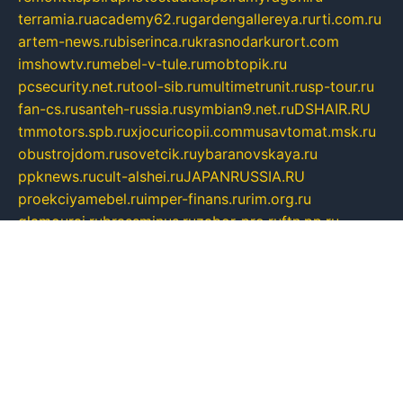
terramia.ru
academy62.ru
gardengallereya.ru
rti.com.ru
artem-news.ru
biserinca.ru
krasnodarkurort.com
imshowtv.ru
mebel-v-tule.ru
mobtopik.ru
pcsecurity.net.ru
tool-sib.ru
multimetrunit.ru
sp-tour.ru
fan-cs.ru
santeh-russia.ru
symbian9.net.ru
DSHAIR.RU
tmmotors.spb.ru
xjocuricopii.com
musavtomat.msk.ru
obustrojdom.ru
sovetcik.ru
ybaranovskaya.ru
ppknews.ru
cult-alshei.ru
JAPANRUSSIA.RU
proekciyamebel.ru
imper-finans.ru
rim.org.ru
glamourai.ru
brassminus.ru
zabor-pro.ru
ftn.pp.ru
dorogoe58.ru
laimengpacker.ru
kuzova-zapchasti.ru
sageerp.ru
taxodrom.ru
dsrazvitie.ru
hardcity.net.ru
ratinghomegames.ru
topservice25.ru
gubernyan.ru
gtglasslined.ru
ii4.ru
tssport.spb.ru
andorra24.com
blackwallstreet.ru
oboimos.ru
optim-doors.com.ru
ikuch.ru
nycr.org.ru
npa21.ru
vremya-ch.spb.ru
desert000.ru
ivtorgi.ru
ifiori.ru
catalog-statei.ru
dcv.org.ru
spetsmaster174.ru
ipkameryhiseeu.ru