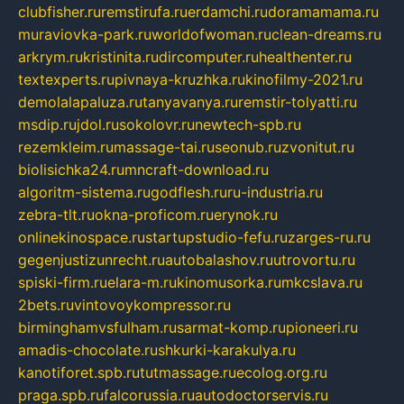
clubfisher.ru
remstirufa.ru
erdamchi.ru
doramamama.ru
muraviovka-park.ru
worldofwoman.ru
clean-dreams.ru
arkrym.ru
kristinita.ru
dircomputer.ru
healthenter.ru
textexperts.ru
pivnaya-kruzhka.ru
kinofilmy-2021.ru
demolalapaluza.ru
tanyavanya.ru
remstir-tolyatti.ru
msdip.ru
jdol.ru
sokolovr.ru
newtech-spb.ru
rezemkleim.ru
massage-tai.ru
seonub.ru
zvonitut.ru
biolisichka24.ru
mncraft-download.ru
algoritm-sistema.ru
godflesh.ru
ru-industria.ru
zebra-tlt.ru
okna-proficom.ru
erynok.ru
onlinekinospace.ru
startupstudio-fefu.ru
zarges-ru.ru
gegenjustizunrecht.ru
autobalashov.ru
utrovortu.ru
spiski-firm.ru
elara-m.ru
kinomusorka.ru
mkcslava.ru
2bets.ru
vintovoykompressor.ru
birminghamvsfulham.ru
sarmat-komp.ru
pioneeri.ru
amadis-chocolate.ru
shkurki-karakulya.ru
kanotiforet.spb.ru
tutmassage.ru
ecolog.org.ru
praga.spb.ru
falcorussia.ru
autodoctorservis.ru