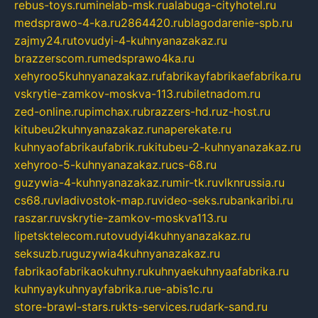
rebus-toys.ru
minelab-msk.ru
alabuga-cityhotel.ru
medsprawo-4-ka.ru
2864420.ru
blagodarenie-spb.ru
zajmy24.ru
tovudyi-4-kuhnyanazakaz.ru
brazzerscom.ru
medsprawo4ka.ru
xehyroo5kuhnyanazakaz.ru
fabrikayfabrikaefabrika.ru
vskrytie-zamkov-moskva-113.ru
biletnadom.ru
zed-online.ru
pimchax.ru
brazzers-hd.ru
z-host.ru
kitubeu2kuhnyanazakaz.ru
naperekate.ru
kuhnyaofabrikaufabrik.ru
kitubeu-2-kuhnyanazakaz.ru
xehyroo-5-kuhnyanazakaz.ru
cs-68.ru
guzywia-4-kuhnyanazakaz.ru
mir-tk.ru
vlknrussia.ru
cs68.ru
vladivostok-map.ru
video-seks.ru
bankaribi.ru
raszar.ru
vskrytie-zamkov-moskva113.ru
lipetsktelecom.ru
tovudyi4kuhnyanazakaz.ru
seksuzb.ru
guzywia4kuhnyanazakaz.ru
fabrikaofabrikaokuhny.ru
kuhnyaekuhnyaafabrika.ru
kuhnyaykuhnyayfabrika.ru
e-abis1c.ru
store-brawl-stars.ru
kts-services.ru
dark-sand.ru