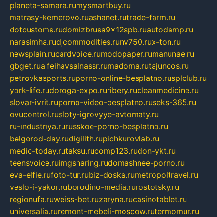
planeta-samara.ru
mysmartbuy.ru
matrasy-kemerovo.ru
ashanet.ru
trade-farm.ru
dotcustoms.ru
domizbrusa9x12spb.ru
autodamp.ru
narasimha.ru
djcommodities.ru
nv750.ru
x-ton.ru
newsplain.ru
cardvoice.ru
modopaper.ru
manunae.ru
gbget.ru
alfeihavsalnassr.ru
madoma.ru
tajuncos.ru
petrovkasports.ru
porno-online-besplatno.ru
splclub.ru
york-life.ru
doroga-expo.ru
ribery.ru
cleanmedicine.ru
slovar-ivrit.ru
porno-video-besplatno.ru
seks-365.ru
ovucontrol.ru
sloty-igrovyye-avtomaty.ru
ru-industriya.ru
russkoe-porno-besplatno.ru
belgorod-day.ru
digilith.ru
pichkurovlab.ru
medic-today.ru
taksu.ru
comp123.ru
don-ykt.ru
teensvoice.ru
imgsharing.ru
domashnee-porno.ru
eva-elfie.ru
foto-tur.ru
biz-doska.ru
metropoltravel.ru
veslo-i-yakor.ru
borodino-media.ru
rostotsky.ru
regionufa.ru
weiss-bet.ru
zaryna.ru
casinotablet.ru
universalia.ru
remont-mebeli-moscow.ru
termomur.ru