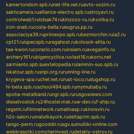
kamertondom.spb.ru
net-life.net.ru
avto-vozim.ru
sakhcamera.ru
alliance-electro.spb.ru
stroyavt.ru
controlweb1.ru
tdsak74.ru
kinzozo-ru.ru
kvotka.ru
iron-snab.ru
costa-bella.ru
eugrus.pp.ru
associaciya39.ru
primexpo.spb.ru
bezmorchin.ru
ia2.ru
cpt21.ru
ispecspb.ru
regahost.ru
kolosok-elita.ru
tae-kwon.ru
consrio.com.ru
insiam.ru
avegainfo.ru
archery161.ru
bigencyclica.ru
vlast16.ru
korru.net
sarmiento.spb.su
extelopedia.ru
lammin-suo.spb.ru
iskatour.spb.ru
snpi.org.ru
running-line.ru
krygeva-spa.ru
chel.net.ru
rust-loco.ru
dugshop.ru
hl-beta.spb.ru
school494.spb.ru
mymubaby.ru
epoha-metalband.ru
ngr.spb.ru
rusgosnews.com
dieselvostok.ru
24hostel.msk.ru
w-dev.ru
f-ship.ru
regsmi.ru
filmnetwork.ru
malinasp.ru
kinosvin.ru
h2o-salon.ru
malutkayork.ru
deltaprim.spb.ru
tango-perm.ru
gooddir.ru
sgv.su
multiki-online.com
webkrasotki.com
cherinvest.ru
detskiy-ostrov.ru