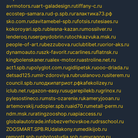
avrmotors.ru
art-galadesign.ru
tiffany-c.ru
ecostep-samara.ru
d-p.spb.ru
галактика73.рф
sko.com.ru
davitamebel-spb.ru
fotsis.ru
tesiaes.ru
kokoroyari.spb.ru
blesna-kazan.ru
mossilver.ru
lenderoq.ru
sergeydobrin.ru
tochkazvuka.msk.ru
people-of-art.ru
bezzubova.ru
clubtibet.ru
orior-aks.ru
dynamoauto.ru
szk-favorit.ru
carlines.ru
flatnsk.ru
kingbolenskaner.ru
alex-motor.ru
astroline.net.ru
act1.spb.ru
polyglot.com.ru
gidlipetsk.ru
ooo-driada.ru
detsad125.ru
mir-zdoroviya.ru
bruslanovo.ru
siterem.ru
council.spb.ru
лодкипатриот.рф
kafekolizey.ru
iclub.net.ru
gazon-easy.ru
sugarepilekb.ru
grinox.ru
pylesostineco.ru
msts-ozarenie.ru
kameryjooan.ru
artemovskij.ru
dopler.spb.ru
aid70.ru
metall-perm.ru
ndm.msk.ru
ratingzooshop.ru
apiaccess.ru
globalautotrade.info
bezverhovskoe.ru
drsschool.ru
ZOOSMART.SPB.RU
dalakony.ru
medikijob.ru
remontt.spb.ru
photostudia.spb.ru
myragon.ru