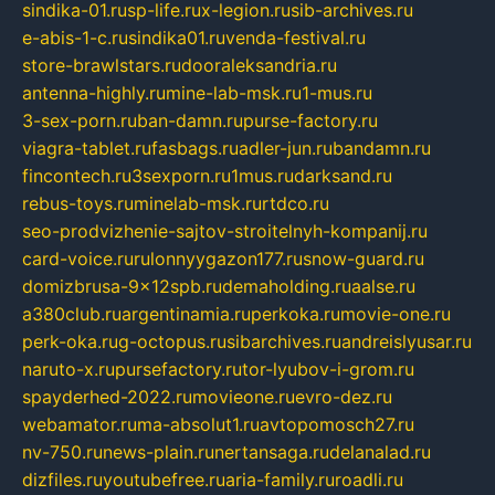
sindika-01.ru
sp-life.ru
x-legion.ru
sib-archives.ru
e-abis-1-c.ru
sindika01.ru
venda-festival.ru
store-brawlstars.ru
dooraleksandria.ru
antenna-highly.ru
mine-lab-msk.ru
1-mus.ru
3-sex-porn.ru
ban-damn.ru
purse-factory.ru
viagra-tablet.ru
fasbags.ru
adler-jun.ru
bandamn.ru
fincontech.ru
3sexporn.ru
1mus.ru
darksand.ru
rebus-toys.ru
minelab-msk.ru
rtdco.ru
seo-prodvizhenie-sajtov-stroitelnyh-kompanij.ru
card-voice.ru
rulonnyygazon177.ru
snow-guard.ru
domizbrusa-9x12spb.ru
demaholding.ru
aalse.ru
a380club.ru
argentinamia.ru
perkoka.ru
movie-one.ru
perk-oka.ru
g-octopus.ru
sibarchives.ru
andreislyusar.ru
naruto-x.ru
pursefactory.ru
tor-lyubov-i-grom.ru
spayderhed-2022.ru
movieone.ru
evro-dez.ru
webamator.ru
ma-absolut1.ru
avtopomosch27.ru
nv-750.ru
news-plain.ru
nertansaga.ru
delanalad.ru
dizfiles.ru
youtubefree.ru
aria-family.ru
roadli.ru