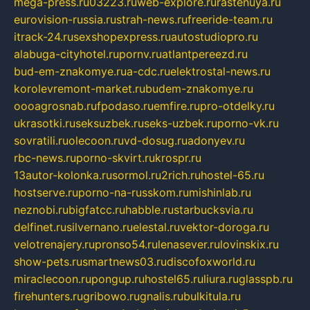
mega-press.ru
03223.ru
web-explore.ru
rastenuya.ru
eurovision-russia.ru
strah-news.ru
freeride-team.ru
itrack-24.ru
sexshopexpress.ru
autostudiopro.ru
alabuga-cityhotel.ru
pornv.ru
atlantpereezd.ru
bud-em-znakomye.ru
a-cdc.ru
elektrostal-news.ru
korolevremont-market.ru
budem-znakomye.ru
oooagrosnab.ru
fpodaso.ru
emfire.ru
pro-otdelky.ru
ukrasotki.ru
seksuzbek.ru
seks-uzbek.ru
porno-vk.ru
sovratili.ru
olecoon.ru
vd-dosug.ru
adonyev.ru
rbc-news.ru
porno-skvirt.ru
krospr.ru
13autor-kolonka.ru
sormol.ru
2rich.ru
hostel-65.ru
hostserve.ru
porno-na-russkom.ru
mishinlab.ru
neznobi.ru
bigfatcc.ru
habble.ru
starbucksvia.ru
delfinet.ru
silvernano.ru
elestal.ru
vektor-doroga.ru
velotrenajery.ru
pronso54.ru
lenasever.ru
lovinskix.ru
show-pets.ru
smartnews03.ru
discofoxworld.ru
miraclecoon.ru
pongup.ru
hostel65.ru
liura.ru
glasspb.ru
firehunters.ru
gribowo.ru
gnalis.ru
bulkitula.ru