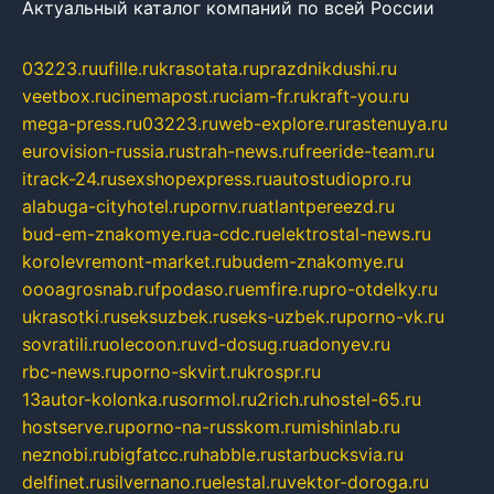
Актуальный каталог компаний по всей России
03223.ru
ufille.ru
krasotata.ru
prazdnikdushi.ru
veetbox.ru
cinemapost.ru
ciam-fr.ru
kraft-you.ru
mega-press.ru
03223.ru
web-explore.ru
rastenuya.ru
eurovision-russia.ru
strah-news.ru
freeride-team.ru
itrack-24.ru
sexshopexpress.ru
autostudiopro.ru
alabuga-cityhotel.ru
pornv.ru
atlantpereezd.ru
bud-em-znakomye.ru
a-cdc.ru
elektrostal-news.ru
korolevremont-market.ru
budem-znakomye.ru
oooagrosnab.ru
fpodaso.ru
emfire.ru
pro-otdelky.ru
ukrasotki.ru
seksuzbek.ru
seks-uzbek.ru
porno-vk.ru
sovratili.ru
olecoon.ru
vd-dosug.ru
adonyev.ru
rbc-news.ru
porno-skvirt.ru
krospr.ru
13autor-kolonka.ru
sormol.ru
2rich.ru
hostel-65.ru
hostserve.ru
porno-na-russkom.ru
mishinlab.ru
neznobi.ru
bigfatcc.ru
habble.ru
starbucksvia.ru
delfinet.ru
silvernano.ru
elestal.ru
vektor-doroga.ru