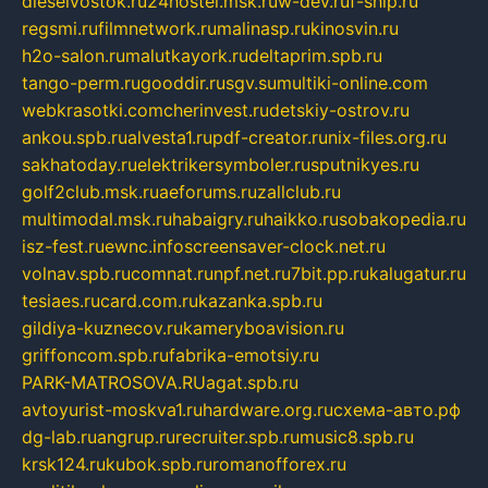
dieselvostok.ru
24hostel.msk.ru
w-dev.ru
f-ship.ru
regsmi.ru
filmnetwork.ru
malinasp.ru
kinosvin.ru
h2o-salon.ru
malutkayork.ru
deltaprim.spb.ru
tango-perm.ru
gooddir.ru
sgv.su
multiki-online.com
webkrasotki.com
cherinvest.ru
detskiy-ostrov.ru
ankou.spb.ru
alvesta1.ru
pdf-creator.ru
nix-files.org.ru
sakhatoday.ru
elektrikersymboler.ru
sputnikyes.ru
golf2club.msk.ru
aeforums.ru
zallclub.ru
multimodal.msk.ru
habaigry.ru
haikko.ru
sobakopedia.ru
isz-fest.ru
ewnc.info
screensaver-clock.net.ru
volnav.spb.ru
comnat.ru
npf.net.ru
7bit.pp.ru
kalugatur.ru
tesiaes.ru
card.com.ru
kazanka.spb.ru
gildiya-kuznecov.ru
kameryboavision.ru
griffoncom.spb.ru
fabrika-emotsiy.ru
PARK-MATROSOVA.RU
agat.spb.ru
avtoyurist-moskva1.ru
hardware.org.ru
схема-авто.рф
dg-lab.ru
angrup.ru
recruiter.spb.ru
music8.spb.ru
krsk124.ru
kubok.spb.ru
romanofforex.ru