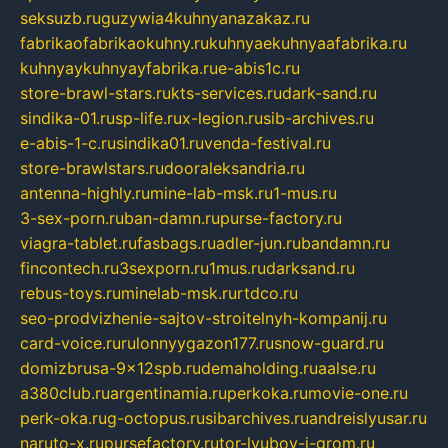
seksuzb.ru
guzywia4kuhnyanazakaz.ru
fabrikaofabrikaokuhny.ru
kuhnyaekuhnyaafabrika.ru
kuhnyaykuhnyayfabrika.ru
e-abis1c.ru
store-brawl-stars.ru
kts-services.ru
dark-sand.ru
sindika-01.ru
sp-life.ru
x-legion.ru
sib-archives.ru
e-abis-1-c.ru
sindika01.ru
venda-festival.ru
store-brawlstars.ru
dooraleksandria.ru
antenna-highly.ru
mine-lab-msk.ru
1-mus.ru
3-sex-porn.ru
ban-damn.ru
purse-factory.ru
viagra-tablet.ru
fasbags.ru
adler-jun.ru
bandamn.ru
fincontech.ru
3sexporn.ru
1mus.ru
darksand.ru
rebus-toys.ru
minelab-msk.ru
rtdco.ru
seo-prodvizhenie-sajtov-stroitelnyh-kompanij.ru
card-voice.ru
rulonnyygazon177.ru
snow-guard.ru
domizbrusa-9x12spb.ru
demaholding.ru
aalse.ru
a380club.ru
argentinamia.ru
perkoka.ru
movie-one.ru
perk-oka.ru
g-octopus.ru
sibarchives.ru
andreislyusar.ru
naruto-x.ru
pursefactory.ru
tor-lyubov-i-grom.ru