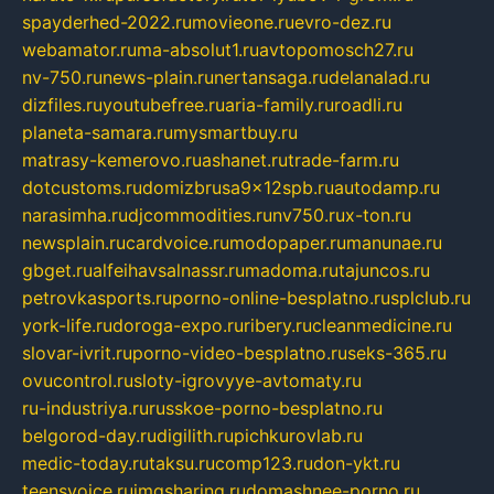
spayderhed-2022.ru
movieone.ru
evro-dez.ru
webamator.ru
ma-absolut1.ru
avtopomosch27.ru
nv-750.ru
news-plain.ru
nertansaga.ru
delanalad.ru
dizfiles.ru
youtubefree.ru
aria-family.ru
roadli.ru
planeta-samara.ru
mysmartbuy.ru
matrasy-kemerovo.ru
ashanet.ru
trade-farm.ru
dotcustoms.ru
domizbrusa9x12spb.ru
autodamp.ru
narasimha.ru
djcommodities.ru
nv750.ru
x-ton.ru
newsplain.ru
cardvoice.ru
modopaper.ru
manunae.ru
gbget.ru
alfeihavsalnassr.ru
madoma.ru
tajuncos.ru
petrovkasports.ru
porno-online-besplatno.ru
splclub.ru
york-life.ru
doroga-expo.ru
ribery.ru
cleanmedicine.ru
slovar-ivrit.ru
porno-video-besplatno.ru
seks-365.ru
ovucontrol.ru
sloty-igrovyye-avtomaty.ru
ru-industriya.ru
russkoe-porno-besplatno.ru
belgorod-day.ru
digilith.ru
pichkurovlab.ru
medic-today.ru
taksu.ru
comp123.ru
don-ykt.ru
teensvoice.ru
imgsharing.ru
domashnee-porno.ru