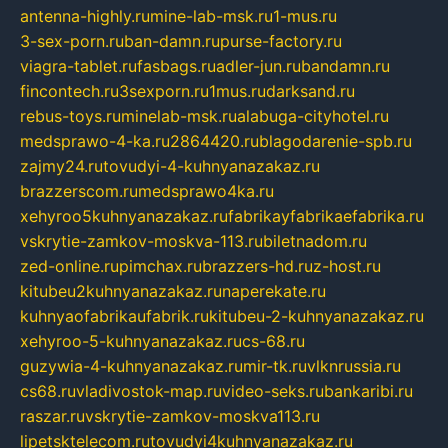
antenna-highly.ru
mine-lab-msk.ru
1-mus.ru
3-sex-porn.ru
ban-damn.ru
purse-factory.ru
viagra-tablet.ru
fasbags.ru
adler-jun.ru
bandamn.ru
fincontech.ru
3sexporn.ru
1mus.ru
darksand.ru
rebus-toys.ru
minelab-msk.ru
alabuga-cityhotel.ru
medsprawo-4-ka.ru
2864420.ru
blagodarenie-spb.ru
zajmy24.ru
tovudyi-4-kuhnyanazakaz.ru
brazzerscom.ru
medsprawo4ka.ru
xehyroo5kuhnyanazakaz.ru
fabrikayfabrikaefabrika.ru
vskrytie-zamkov-moskva-113.ru
biletnadom.ru
zed-online.ru
pimchax.ru
brazzers-hd.ru
z-host.ru
kitubeu2kuhnyanazakaz.ru
naperekate.ru
kuhnyaofabrikaufabrik.ru
kitubeu-2-kuhnyanazakaz.ru
xehyroo-5-kuhnyanazakaz.ru
cs-68.ru
guzywia-4-kuhnyanazakaz.ru
mir-tk.ru
vlknrussia.ru
cs68.ru
vladivostok-map.ru
video-seks.ru
bankaribi.ru
raszar.ru
vskrytie-zamkov-moskva113.ru
lipetsktelecom.ru
tovudyi4kuhnyanazakaz.ru