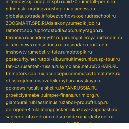
artemovskij.ru
dopler.spb.ru
aid70.ru
metall-perm.ru
ndm.msk.ru
ratingzooshop.ru
apiaccess.ru
globalautotrade.info
bezverhovskoe.ru
drsschool.ru
ZOOSMART.SPB.RU
dalakony.ru
medikijob.ru
remontt.spb.ru
photostudia.spb.ru
myragon.ru
terramia.ru
academy62.ru
gardengallereya.ru
rti.com.ru
artem-news.ru
biserinca.ru
krasnodarkurort.com
imshowtv.ru
mebel-v-tule.ru
mobtopik.ru
pcsecurity.net.ru
tool-sib.ru
multimetrunit.ru
sp-tour.ru
fan-cs.ru
santeh-russia.ru
symbian9.net.ru
DSHAIR.RU
tmmotors.spb.ru
xjocuricopii.com
musavtomat.msk.ru
obustrojdom.ru
sovetcik.ru
ybaranovskaya.ru
ppknews.ru
cult-alshei.ru
JAPANRUSSIA.RU
proekciyamebel.ru
imper-finans.ru
rim.org.ru
glamourai.ru
brassminus.ru
zabor-pro.ru
ftn.pp.ru
dorogoe58.ru
laimengpacker.ru
kuzova-zapchasti.ru
sageerp.ru
taxodrom.ru
dsrazvitie.ru
hardcity.net.ru
ratinghomegames.ru
topservice25.ru
gubernyan.ru