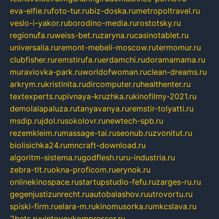
eva-elfie.ru
foto-tur.ru
biz-doska.ru
metropoltravel.ru
veslo-i-yakor.ru
borodino-media.ru
rostotsky.ru
regionufa.ru
weiss-bet.ru
zaryna.ru
casinotablet.ru
universalia.ru
remont-mebeli-moscow.ru
termomur.ru
clubfisher.ru
remstirufa.ru
erdamchi.ru
doramamama.ru
muraviovka-park.ru
worldofwoman.ru
clean-dreams.ru
arkrym.ru
kristinita.ru
dircomputer.ru
healthenter.ru
textexperts.ru
pivnaya-kruzhka.ru
kinofilmy-2021.ru
demolalapaluza.ru
tanyavanya.ru
remstir-tolyatti.ru
msdip.ru
jdol.ru
sokolovr.ru
newtech-spb.ru
rezemkleim.ru
massage-tai.ru
seonub.ru
zvonitut.ru
biolisichka24.ru
mncraft-download.ru
algoritm-sistema.ru
godflesh.ru
ru-industria.ru
zebra-tlt.ru
okna-proficom.ru
erynok.ru
onlinekinospace.ru
startupstudio-fefu.ru
zarges-ru.ru
gegenjustizunrecht.ru
autobalashov.ru
utrovortu.ru
spiski-firm.ru
elara-m.ru
kinomusorka.ru
mkcslava.ru
2bets.ru
vintovoykompressor.ru