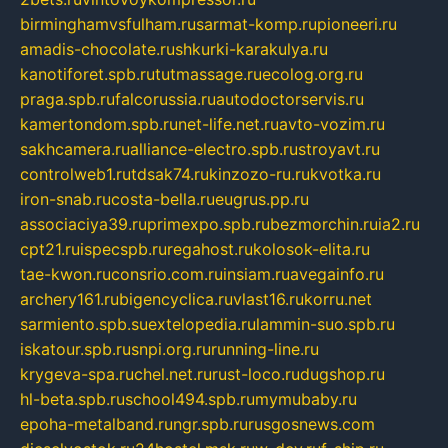
birminghamvsfulham.ru
sarmat-komp.ru
pioneeri.ru
amadis-chocolate.ru
shkurki-karakulya.ru
kanotiforet.spb.ru
tutmassage.ru
ecolog.org.ru
praga.spb.ru
falcorussia.ru
autodoctorservis.ru
kamertondom.spb.ru
net-life.net.ru
avto-vozim.ru
sakhcamera.ru
alliance-electro.spb.ru
stroyavt.ru
controlweb1.ru
tdsak74.ru
kinzozo-ru.ru
kvotka.ru
iron-snab.ru
costa-bella.ru
eugrus.pp.ru
associaciya39.ru
primexpo.spb.ru
bezmorchin.ru
ia2.ru
cpt21.ru
ispecspb.ru
regahost.ru
kolosok-elita.ru
tae-kwon.ru
consrio.com.ru
insiam.ru
avegainfo.ru
archery161.ru
bigencyclica.ru
vlast16.ru
korru.net
sarmiento.spb.su
extelopedia.ru
lammin-suo.spb.ru
iskatour.spb.ru
snpi.org.ru
running-line.ru
krygeva-spa.ru
chel.net.ru
rust-loco.ru
dugshop.ru
hl-beta.spb.ru
school494.spb.ru
mymubaby.ru
epoha-metalband.ru
ngr.spb.ru
rusgosnews.com