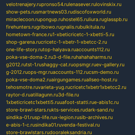
velotrenajery.ru
pronso54.ru
lenasever.ru
lovinskix.ru
show-pets.ru
smartnews03.ru
discofoxworld.ru
miraclecoon.ru
pongup.ru
hostel65.ru
liura.ru
glasspb.ru
firehunters.ru
gribowo.ru
gnalis.ru
bulkitula.ru
hometown-france.ru
1-xbeticricetc-1-xbetti-5.ru
shop-garena.ru
cricetc-1-xbetr-1-xbetcc-2.ru
one-life-story.ru
top-halyava.ru
accounts112.ru
poka-vse-doma-2.ru
3-d-file.ru
hahahaharms.ru
g2012.ru
tst-1.ru
shaggy-cat.ru
opsmgr.ru
ev-gallery.ru
g-2012.ru
ops-mgr.ru
accounts-112.ru
csm-demo.ru
poka-vse-doma2.ru
airgungames.ru
allseo-host.ru
tehosmotre.ru
varieta-yug.ru
cricetc1xbetr1xbetcc2.ru
raytor-d.ru
atillagunn.ru
3d-file.ru
1xbeticricetc1xbetti5.ru
uafoot-statti.ru
e-abis1c.ru
store-brawl-stars.ru
kts-services.ru
dark-sand.ru
sindika-01.ru
sp-life.ru
x-legion.ru
sib-archives.ru
e-abis-1-c.ru
sindika01.ru
venda-festival.ru
store-brawlstars.ru
dooraleksandria.ru