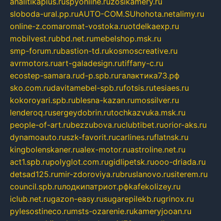
analitikaplus.ru
spyonline.ru
zosikamery.ru
sloboda-ural.pp.ru
AUTO-COM.SU
hohota.net
alimy.ru
online-z.com
aromat-vostoka.ru
otdelkaexp.ru
mobilvest.ru
bbd.net.ru
mebelshop.msk.ru
smp-forum.ru
bastion-td.ru
kosmoscreative.ru
avrmotors.ru
art-galadesign.ru
tiffany-c.ru
ecostep-samara.ru
d-p.spb.ru
галактика73.рф
sko.com.ru
davitamebel-spb.ru
fotsis.ru
tesiaes.ru
kokoroyari.spb.ru
blesna-kazan.ru
mossilver.ru
lenderoq.ru
sergeydobrin.ru
tochkazvuka.msk.ru
people-of-art.ru
bezzubova.ru
clubtibet.ru
orior-aks.ru
dynamoauto.ru
szk-favorit.ru
carlines.ru
flatnsk.ru
kingbolenskaner.ru
alex-motor.ru
astroline.net.ru
act1.spb.ru
polyglot.com.ru
gidlipetsk.ru
ooo-driada.ru
detsad125.ru
mir-zdoroviya.ru
bruslanovo.ru
siterem.ru
council.spb.ru
лодкипатриот.рф
kafekolizey.ru
iclub.net.ru
gazon-easy.ru
sugarepilekb.ru
grinox.ru
pylesostineco.ru
msts-ozarenie.ru
kameryjooan.ru