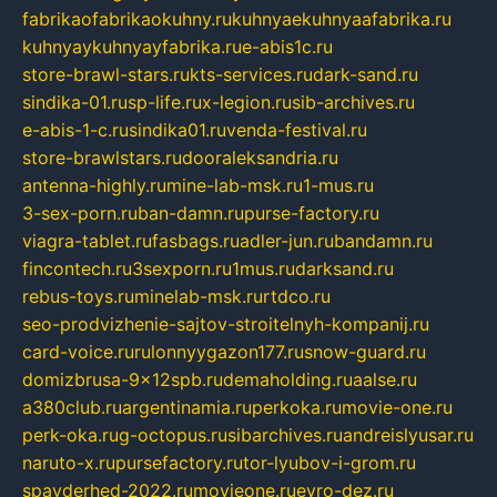
fabrikaofabrikaokuhny.ru
kuhnyaekuhnyaafabrika.ru
kuhnyaykuhnyayfabrika.ru
e-abis1c.ru
store-brawl-stars.ru
kts-services.ru
dark-sand.ru
sindika-01.ru
sp-life.ru
x-legion.ru
sib-archives.ru
e-abis-1-c.ru
sindika01.ru
venda-festival.ru
store-brawlstars.ru
dooraleksandria.ru
antenna-highly.ru
mine-lab-msk.ru
1-mus.ru
3-sex-porn.ru
ban-damn.ru
purse-factory.ru
viagra-tablet.ru
fasbags.ru
adler-jun.ru
bandamn.ru
fincontech.ru
3sexporn.ru
1mus.ru
darksand.ru
rebus-toys.ru
minelab-msk.ru
rtdco.ru
seo-prodvizhenie-sajtov-stroitelnyh-kompanij.ru
card-voice.ru
rulonnyygazon177.ru
snow-guard.ru
domizbrusa-9x12spb.ru
demaholding.ru
aalse.ru
a380club.ru
argentinamia.ru
perkoka.ru
movie-one.ru
perk-oka.ru
g-octopus.ru
sibarchives.ru
andreislyusar.ru
naruto-x.ru
pursefactory.ru
tor-lyubov-i-grom.ru
spayderhed-2022.ru
movieone.ru
evro-dez.ru