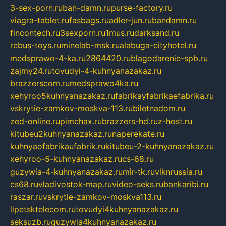
3-sex-porn.ru
ban-damn.ru
purse-factory.ru
viagra-tablet.ru
fasbags.ru
adler-jun.ru
bandamn.ru
fincontech.ru
3sexporn.ru
1mus.ru
darksand.ru
rebus-toys.ru
minelab-msk.ru
alabuga-cityhotel.ru
medsprawo-4-ka.ru
2864420.ru
blagodarenie-spb.ru
zajmy24.ru
tovudyi-4-kuhnyanazakaz.ru
brazzerscom.ru
medsprawo4ka.ru
xehyroo5kuhnyanazakaz.ru
fabrikayfabrikaefabrika.ru
vskrytie-zamkov-moskva-113.ru
biletnadom.ru
zed-online.ru
pimchax.ru
brazzers-hd.ru
z-host.ru
kitubeu2kuhnyanazakaz.ru
naperekate.ru
kuhnyaofabrikaufabrik.ru
kitubeu-2-kuhnyanazakaz.ru
xehyroo-5-kuhnyanazakaz.ru
cs-68.ru
guzywia-4-kuhnyanazakaz.ru
mir-tk.ru
vlknrussia.ru
cs68.ru
vladivostok-map.ru
video-seks.ru
bankaribi.ru
raszar.ru
vskrytie-zamkov-moskva113.ru
lipetsktelecom.ru
tovudyi4kuhnyanazakaz.ru
seksuzb.ru
guzywia4kuhnyanazakaz.ru