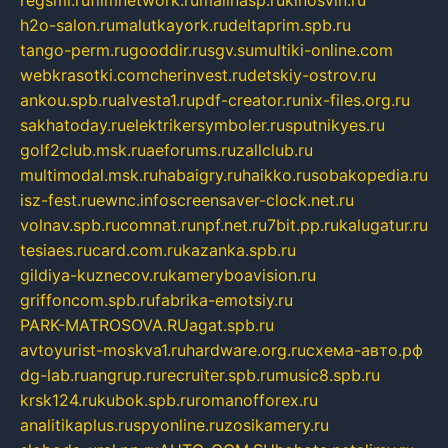
regsmi.ru
filmnetwork.ru
malinasp.ru
kinosvin.ru
h2o-salon.ru
malutkayork.ru
deltaprim.spb.ru
tango-perm.ru
gooddir.ru
sgv.su
multiki-online.com
webkrasotki.com
cherinvest.ru
detskiy-ostrov.ru
ankou.spb.ru
alvesta1.ru
pdf-creator.ru
nix-files.org.ru
sakhatoday.ru
elektrikersymboler.ru
sputnikyes.ru
golf2club.msk.ru
aeforums.ru
zallclub.ru
multimodal.msk.ru
habaigry.ru
haikko.ru
sobakopedia.ru
isz-fest.ru
ewnc.info
screensaver-clock.net.ru
volnav.spb.ru
comnat.ru
npf.net.ru
7bit.pp.ru
kalugatur.ru
tesiaes.ru
card.com.ru
kazanka.spb.ru
gildiya-kuznecov.ru
kameryboavision.ru
griffoncom.spb.ru
fabrika-emotsiy.ru
PARK-MATROSOVA.RU
agat.spb.ru
avtoyurist-moskva1.ru
hardware.org.ru
схема-авто.рф
dg-lab.ru
angrup.ru
recruiter.spb.ru
music8.spb.ru
krsk124.ru
kubok.spb.ru
romanofforex.ru
analitikaplus.ru
spyonline.ru
zosikamery.ru