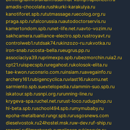
amadis-chocolate.ru
shkurki-karakulya.ru
kanotiforet.spb.ru
tutmassage.ru
ecolog.org.ru
praga.spb.ru
falcorussia.ru
autodoctorservis.ru
kamertondom.spb.ru
net-life.net.ru
avto-vozim.ru
sakhcamera.ru
alliance-electro.spb.ru
stroyavt.ru
controlweb1.ru
tdsak74.ru
kinzozo-ru.ru
kvotka.ru
iron-snab.ru
costa-bella.ru
eugrus.pp.ru
associaciya39.ru
primexpo.spb.ru
bezmorchin.ru
ia2.ru
cpt21.ru
ispecspb.ru
regahost.ru
kolosok-elita.ru
tae-kwon.ru
consrio.com.ru
insiam.ru
avegainfo.ru
archery161.ru
bigencyclica.ru
vlast16.ru
korru.net
sarmiento.spb.su
extelopedia.ru
lammin-suo.spb.ru
iskatour.spb.ru
snpi.org.ru
running-line.ru
krygeva-spa.ru
chel.net.ru
rust-loco.ru
dugshop.ru
hl-beta.spb.ru
school494.spb.ru
mymubaby.ru
epoha-metalband.ru
ngr.spb.ru
rusgosnews.com
dieselvostok.ru
24hostel.msk.ru
w-dev.ru
f-ship.ru