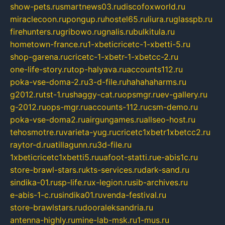
show-pets.ru
smartnews03.ru
discofoxworld.ru
miraclecoon.ru
pongup.ru
hostel65.ru
liura.ru
glasspb.ru
firehunters.ru
gribowo.ru
gnalis.ru
bulkitula.ru
hometown-france.ru
1-xbeticricetc-1-xbetti-5.ru
shop-garena.ru
cricetc-1-xbetr-1-xbetcc-2.ru
one-life-story.ru
top-halyava.ru
accounts112.ru
poka-vse-doma-2.ru
3-d-file.ru
hahahaharms.ru
g2012.ru
tst-1.ru
shaggy-cat.ru
opsmgr.ru
ev-gallery.ru
g-2012.ru
ops-mgr.ru
accounts-112.ru
csm-demo.ru
poka-vse-doma2.ru
airgungames.ru
allseo-host.ru
tehosmotre.ru
varieta-yug.ru
cricetc1xbetr1xbetcc2.ru
raytor-d.ru
atillagunn.ru
3d-file.ru
1xbeticricetc1xbetti5.ru
uafoot-statti.ru
e-abis1c.ru
store-brawl-stars.ru
kts-services.ru
dark-sand.ru
sindika-01.ru
sp-life.ru
x-legion.ru
sib-archives.ru
e-abis-1-c.ru
sindika01.ru
venda-festival.ru
store-brawlstars.ru
dooraleksandria.ru
antenna-highly.ru
mine-lab-msk.ru
1-mus.ru