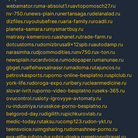
webamator.ru
ma-absolut1.ru
avtopomosch27.ru
nv-750.ru
news-plain.ru
nertansaga.ru
delanalad.ru
dizfiles.ru
youtubefree.ru
aria-family.ru
roadli.ru
planeta-samara.ru
mysmartbuy.ru
matrasy-kemerovo.ru
ashanet.ru
trade-farm.ru
dotcustoms.ru
domizbrusa9x12spb.ru
autodamp.ru
narasimha.ru
djcommodities.ru
nv750.ru
x-ton.ru
newsplain.ru
cardvoice.ru
modopaper.ru
manunae.ru
gbget.ru
alfeihavsalnassr.ru
madoma.ru
tajuncos.ru
petrovkasports.ru
porno-online-besplatno.ru
splclub.ru
york-life.ru
doroga-expo.ru
ribery.ru
cleanmedicine.ru
slovar-ivrit.ru
porno-video-besplatno.ru
seks-365.ru
ovucontrol.ru
sloty-igrovyye-avtomaty.ru
ru-industriya.ru
russkoe-porno-besplatno.ru
belgorod-day.ru
digilith.ru
pichkurovlab.ru
medic-today.ru
taksu.ru
comp123.ru
don-ykt.ru
teensvoice.ru
imgsharing.ru
domashnee-porno.ru
eva-elfie.ru
foto-tur.ru
biz-doska.ru
metropoltravel.ru