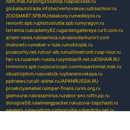
ndm.msk.ru
ratingzooshop.ru
apiaccess.ru
globalautotrade.info
bezverhovskoe.ru
drsschool.ru
ZOOSMART.SPB.RU
dalakony.ru
medikijob.ru
remontt.spb.ru
photostudia.spb.ru
myragon.ru
terramia.ru
academy62.ru
gardengallereya.ru
rti.com.ru
artem-news.ru
biserinca.ru
krasnodarkurort.com
imshowtv.ru
mebel-v-tule.ru
mobtopik.ru
pcsecurity.net.ru
tool-sib.ru
multimetrunit.ru
sp-tour.ru
fan-cs.ru
santeh-russia.ru
symbian9.net.ru
DSHAIR.RU
tmmotors.spb.ru
xjocuricopii.com
musavtomat.msk.ru
obustrojdom.ru
sovetcik.ru
ybaranovskaya.ru
ppknews.ru
cult-alshei.ru
JAPANRUSSIA.RU
proekciyamebel.ru
imper-finans.ru
rim.org.ru
glamourai.ru
brassminus.ru
zabor-pro.ru
ftn.pp.ru
dorogoe58.ru
laimengpacker.ru
kuzova-zapchasti.ru
sageerp.ru
taxodrom.ru
dsrazvitie.ru
hardcity.net.ru
ratinghomegames.ru
topservice25.ru
gubernyan.ru
gtglasslined.ru
ii4.ru
tssport.spb.ru
andorra24.com