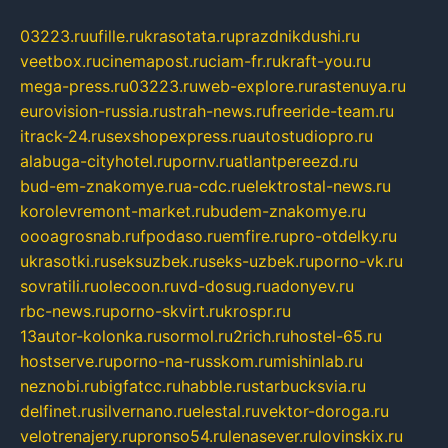
03223.ru
ufille.ru
krasotata.ru
prazdnikdushi.ru
veetbox.ru
cinemapost.ru
ciam-fr.ru
kraft-you.ru
mega-press.ru
03223.ru
web-explore.ru
rastenuya.ru
eurovision-russia.ru
strah-news.ru
freeride-team.ru
itrack-24.ru
sexshopexpress.ru
autostudiopro.ru
alabuga-cityhotel.ru
pornv.ru
atlantpereezd.ru
bud-em-znakomye.ru
a-cdc.ru
elektrostal-news.ru
korolevremont-market.ru
budem-znakomye.ru
oooagrosnab.ru
fpodaso.ru
emfire.ru
pro-otdelky.ru
ukrasotki.ru
seksuzbek.ru
seks-uzbek.ru
porno-vk.ru
sovratili.ru
olecoon.ru
vd-dosug.ru
adonyev.ru
rbc-news.ru
porno-skvirt.ru
krospr.ru
13autor-kolonka.ru
sormol.ru
2rich.ru
hostel-65.ru
hostserve.ru
porno-na-russkom.ru
mishinlab.ru
neznobi.ru
bigfatcc.ru
habble.ru
starbucksvia.ru
delfinet.ru
silvernano.ru
elestal.ru
vektor-doroga.ru
velotrenajery.ru
pronso54.ru
lenasever.ru
lovinskix.ru