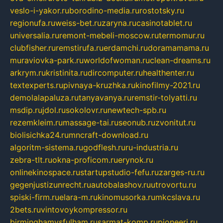
veslo-i-yakor.ru
borodino-media.ru
rostotsky.ru
regionufa.ru
weiss-bet.ru
zaryna.ru
casinotablet.ru
universalia.ru
remont-mebeli-moscow.ru
termomur.ru
clubfisher.ru
remstirufa.ru
erdamchi.ru
doramamama.ru
muraviovka-park.ru
worldofwoman.ru
clean-dreams.ru
arkrym.ru
kristinita.ru
dircomputer.ru
healthenter.ru
textexperts.ru
pivnaya-kruzhka.ru
kinofilmy-2021.ru
demolalapaluza.ru
tanyavanya.ru
remstir-tolyatti.ru
msdip.ru
jdol.ru
sokolovr.ru
newtech-spb.ru
rezemkleim.ru
massage-tai.ru
seonub.ru
zvonitut.ru
biolisichka24.ru
mncraft-download.ru
algoritm-sistema.ru
godflesh.ru
ru-industria.ru
zebra-tlt.ru
okna-proficom.ru
erynok.ru
onlinekinospace.ru
startupstudio-fefu.ru
zarges-ru.ru
gegenjustizunrecht.ru
autobalashov.ru
utrovortu.ru
spiski-firm.ru
elara-m.ru
kinomusorka.ru
mkcslava.ru
2bets.ru
vintovoykompressor.ru
birminghamvsfulham.ru
sarmat-komp.ru
pioneeri.ru