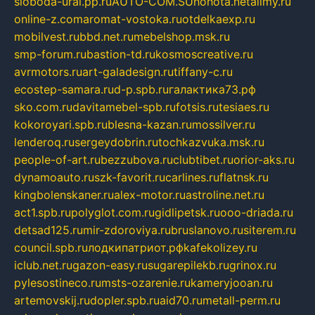
sloboda-ural.pp.ru
AUTO-COM.SU
hohota.net
alimy.ru
online-z.com
aromat-vostoka.ru
otdelkaexp.ru
mobilvest.ru
bbd.net.ru
mebelshop.msk.ru
smp-forum.ru
bastion-td.ru
kosmoscreative.ru
avrmotors.ru
art-galadesign.ru
tiffany-c.ru
ecostep-samara.ru
d-p.spb.ru
галактика73.рф
sko.com.ru
davitamebel-spb.ru
fotsis.ru
tesiaes.ru
kokoroyari.spb.ru
blesna-kazan.ru
mossilver.ru
lenderoq.ru
sergeydobrin.ru
tochkazvuka.msk.ru
people-of-art.ru
bezzubova.ru
clubtibet.ru
orior-aks.ru
dynamoauto.ru
szk-favorit.ru
carlines.ru
flatnsk.ru
kingbolenskaner.ru
alex-motor.ru
astroline.net.ru
act1.spb.ru
polyglot.com.ru
gidlipetsk.ru
ooo-driada.ru
detsad125.ru
mir-zdoroviya.ru
bruslanovo.ru
siterem.ru
council.spb.ru
лодкипатриот.рф
kafekolizey.ru
iclub.net.ru
gazon-easy.ru
sugarepilekb.ru
grinox.ru
pylesostineco.ru
msts-ozarenie.ru
kameryjooan.ru
artemovskij.ru
dopler.spb.ru
aid70.ru
metall-perm.ru