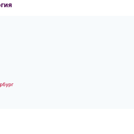
огия
рбург