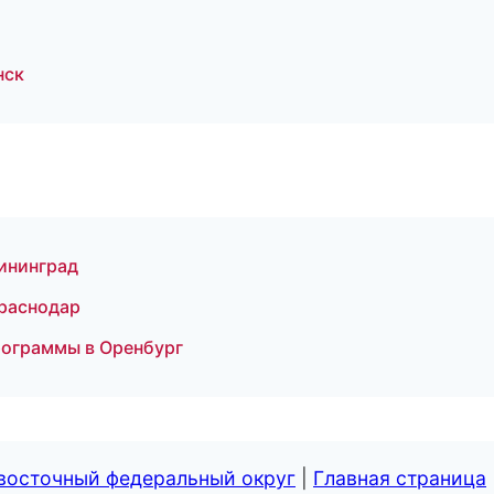
нск
лининград
Краснодар
рограммы в Оренбург
евосточный федеральный округ
|
Главная страница