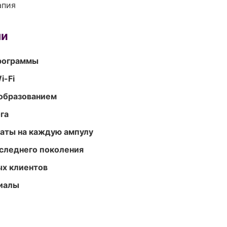
апия
ми
программы
i-Fi
образованием
га
аты на каждую ампулу
следнего поколения
ых клиентов
риалы