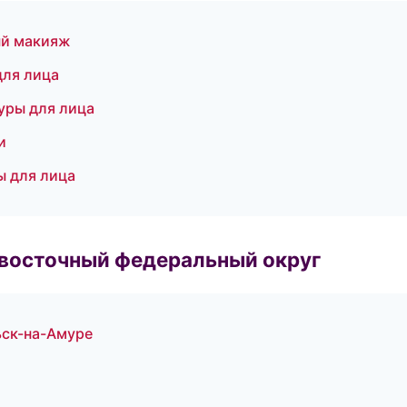
ый макияж
для лица
уры для лица
и
ы для лица
евосточный федеральный округ
ьск-на-Амуре