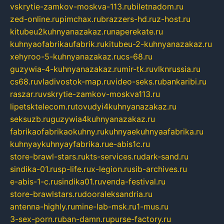
vskrytie-zamkov-moskva-113.ru
biletnadom.ru
zed-online.ru
pimchax.ru
brazzers-hd.ru
z-host.ru
kitubeu2kuhnyanazakaz.ru
naperekate.ru
kuhnyaofabrikaufabrik.ru
kitubeu-2-kuhnyanazakaz.ru
xehyroo-5-kuhnyanazakaz.ru
cs-68.ru
guzywia-4-kuhnyanazakaz.ru
mir-tk.ru
vlknrussia.ru
cs68.ru
vladivostok-map.ru
video-seks.ru
bankaribi.ru
raszar.ru
vskrytie-zamkov-moskva113.ru
lipetsktelecom.ru
tovudyi4kuhnyanazakaz.ru
seksuzb.ru
guzywia4kuhnyanazakaz.ru
fabrikaofabrikaokuhny.ru
kuhnyaekuhnyaafabrika.ru
kuhnyaykuhnyayfabrika.ru
e-abis1c.ru
store-brawl-stars.ru
kts-services.ru
dark-sand.ru
sindika-01.ru
sp-life.ru
x-legion.ru
sib-archives.ru
e-abis-1-c.ru
sindika01.ru
venda-festival.ru
store-brawlstars.ru
dooraleksandria.ru
antenna-highly.ru
mine-lab-msk.ru
1-mus.ru
3-sex-porn.ru
ban-damn.ru
purse-factory.ru