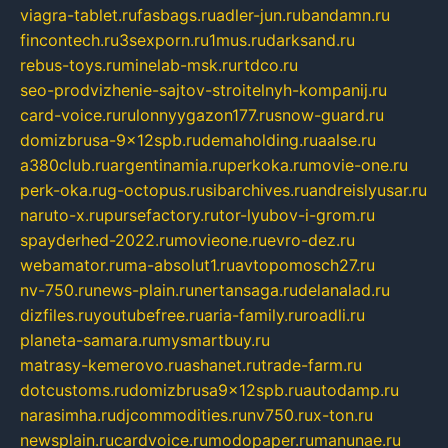
viagra-tablet.ru
fasbags.ru
adler-jun.ru
bandamn.ru
fincontech.ru
3sexporn.ru
1mus.ru
darksand.ru
rebus-toys.ru
minelab-msk.ru
rtdco.ru
seo-prodvizhenie-sajtov-stroitelnyh-kompanij.ru
card-voice.ru
rulonnyygazon177.ru
snow-guard.ru
domizbrusa-9x12spb.ru
demaholding.ru
aalse.ru
a380club.ru
argentinamia.ru
perkoka.ru
movie-one.ru
perk-oka.ru
g-octopus.ru
sibarchives.ru
andreislyusar.ru
naruto-x.ru
pursefactory.ru
tor-lyubov-i-grom.ru
spayderhed-2022.ru
movieone.ru
evro-dez.ru
webamator.ru
ma-absolut1.ru
avtopomosch27.ru
nv-750.ru
news-plain.ru
nertansaga.ru
delanalad.ru
dizfiles.ru
youtubefree.ru
aria-family.ru
roadli.ru
planeta-samara.ru
mysmartbuy.ru
matrasy-kemerovo.ru
ashanet.ru
trade-farm.ru
dotcustoms.ru
domizbrusa9x12spb.ru
autodamp.ru
narasimha.ru
djcommodities.ru
nv750.ru
x-ton.ru
newsplain.ru
cardvoice.ru
modopaper.ru
manunae.ru