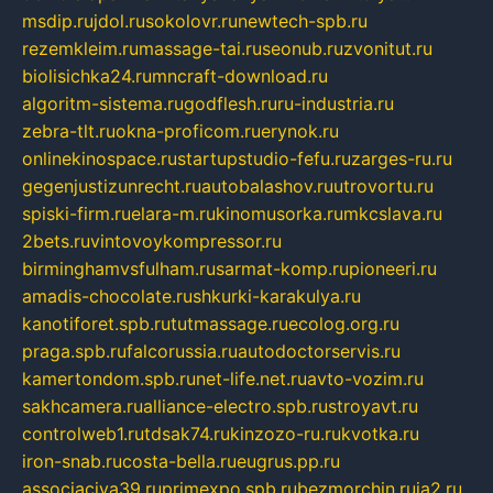
msdip.ru
jdol.ru
sokolovr.ru
newtech-spb.ru
rezemkleim.ru
massage-tai.ru
seonub.ru
zvonitut.ru
biolisichka24.ru
mncraft-download.ru
algoritm-sistema.ru
godflesh.ru
ru-industria.ru
zebra-tlt.ru
okna-proficom.ru
erynok.ru
onlinekinospace.ru
startupstudio-fefu.ru
zarges-ru.ru
gegenjustizunrecht.ru
autobalashov.ru
utrovortu.ru
spiski-firm.ru
elara-m.ru
kinomusorka.ru
mkcslava.ru
2bets.ru
vintovoykompressor.ru
birminghamvsfulham.ru
sarmat-komp.ru
pioneeri.ru
amadis-chocolate.ru
shkurki-karakulya.ru
kanotiforet.spb.ru
tutmassage.ru
ecolog.org.ru
praga.spb.ru
falcorussia.ru
autodoctorservis.ru
kamertondom.spb.ru
net-life.net.ru
avto-vozim.ru
sakhcamera.ru
alliance-electro.spb.ru
stroyavt.ru
controlweb1.ru
tdsak74.ru
kinzozo-ru.ru
kvotka.ru
iron-snab.ru
costa-bella.ru
eugrus.pp.ru
associaciya39.ru
primexpo.spb.ru
bezmorchin.ru
ia2.ru