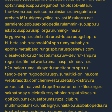
cpt21.ru
ispecspb.ru
regahost.ru
kolosok-elita.ru
tae-kwon.ru
consrio.com.ru
insiam.ru
avegainfo.ru
archery161.ru
bigencyclica.ru
vlast16.ru
korru.net
sarmiento.spb.su
extelopedia.ru
lammin-suo.spb.ru
iskatour.spb.ru
snpi.org.ru
running-line.ru
krygeva-spa.ru
chel.net.ru
rust-loco.ru
dugshop.ru
hl-beta.spb.ru
school494.spb.ru
mymubaby.ru
epoha-metalband.ru
ngr.spb.ru
rusgosnews.com
dieselvostok.ru
24hostel.msk.ru
w-dev.ru
f-ship.ru
regsmi.ru
filmnetwork.ru
malinasp.ru
kinosvin.ru
h2o-salon.ru
malutkayork.ru
deltaprim.spb.ru
tango-perm.ru
gooddir.ru
sgv.su
multiki-online.com
webkrasotki.com
cherinvest.ru
detskiy-ostrov.ru
ankou.spb.ru
alvesta1.ru
pdf-creator.ru
nix-files.org.ru
sakhatoday.ru
elektrikersymboler.ru
sputnikyes.ru
golf2club.msk.ru
aeforums.ru
zallclub.ru
multimodal.msk.ru
habaigry.ru
haikko.ru
sobakopedia.ru
isz-fest.ru
ewnc.info
screensaver-clock.net.ru