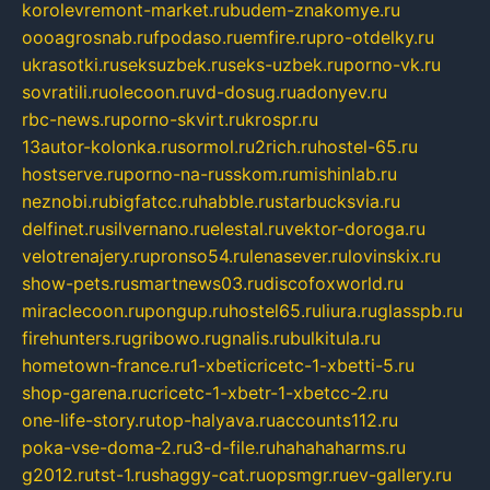
korolevremont-market.ru
budem-znakomye.ru
oooagrosnab.ru
fpodaso.ru
emfire.ru
pro-otdelky.ru
ukrasotki.ru
seksuzbek.ru
seks-uzbek.ru
porno-vk.ru
sovratili.ru
olecoon.ru
vd-dosug.ru
adonyev.ru
rbc-news.ru
porno-skvirt.ru
krospr.ru
13autor-kolonka.ru
sormol.ru
2rich.ru
hostel-65.ru
hostserve.ru
porno-na-russkom.ru
mishinlab.ru
neznobi.ru
bigfatcc.ru
habble.ru
starbucksvia.ru
delfinet.ru
silvernano.ru
elestal.ru
vektor-doroga.ru
velotrenajery.ru
pronso54.ru
lenasever.ru
lovinskix.ru
show-pets.ru
smartnews03.ru
discofoxworld.ru
miraclecoon.ru
pongup.ru
hostel65.ru
liura.ru
glasspb.ru
firehunters.ru
gribowo.ru
gnalis.ru
bulkitula.ru
hometown-france.ru
1-xbeticricetc-1-xbetti-5.ru
shop-garena.ru
cricetc-1-xbetr-1-xbetcc-2.ru
one-life-story.ru
top-halyava.ru
accounts112.ru
poka-vse-doma-2.ru
3-d-file.ru
hahahaharms.ru
g2012.ru
tst-1.ru
shaggy-cat.ru
opsmgr.ru
ev-gallery.ru