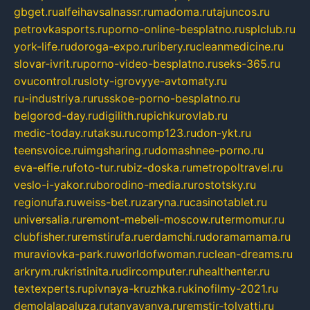
gbget.ru
alfeihavsalnassr.ru
madoma.ru
tajuncos.ru
petrovkasports.ru
porno-online-besplatno.ru
splclub.ru
york-life.ru
doroga-expo.ru
ribery.ru
cleanmedicine.ru
slovar-ivrit.ru
porno-video-besplatno.ru
seks-365.ru
ovucontrol.ru
sloty-igrovyye-avtomaty.ru
ru-industriya.ru
russkoe-porno-besplatno.ru
belgorod-day.ru
digilith.ru
pichkurovlab.ru
medic-today.ru
taksu.ru
comp123.ru
don-ykt.ru
teensvoice.ru
imgsharing.ru
domashnee-porno.ru
eva-elfie.ru
foto-tur.ru
biz-doska.ru
metropoltravel.ru
veslo-i-yakor.ru
borodino-media.ru
rostotsky.ru
regionufa.ru
weiss-bet.ru
zaryna.ru
casinotablet.ru
universalia.ru
remont-mebeli-moscow.ru
termomur.ru
clubfisher.ru
remstirufa.ru
erdamchi.ru
doramamama.ru
muraviovka-park.ru
worldofwoman.ru
clean-dreams.ru
arkrym.ru
kristinita.ru
dircomputer.ru
healthenter.ru
textexperts.ru
pivnaya-kruzhka.ru
kinofilmy-2021.ru
demolalapaluza.ru
tanyavanya.ru
remstir-tolyatti.ru