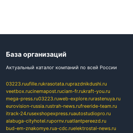
База организаций
Актуальный каталог компаний по всей России
03223.ru
ufille.ru
krasotata.ru
prazdnikdushi.ru
veetbox.ru
cinemapost.ru
ciam-fr.ru
kraft-you.ru
mega-press.ru
03223.ru
web-explore.ru
rastenuya.ru
eurovision-russia.ru
strah-news.ru
freeride-team.ru
itrack-24.ru
sexshopexpress.ru
autostudiopro.ru
alabuga-cityhotel.ru
pornv.ru
atlantpereezd.ru
bud-em-znakomye.ru
a-cdc.ru
elektrostal-news.ru