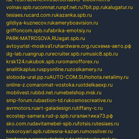
volnav.spb.ru
comnat.ru
npf.net.ru
7bit.pp.ru
kalugatur.ru
tesiaes.ru
card.com.ru
kazanka.spb.ru
gildiya-kuznecov.ru
kameryboavision.ru
griffoncom.spb.ru
fabrika-emotsiy.ru
PARK-MATROSOVA.RU
agat.spb.ru
avtoyurist-moskva1.ru
hardware.org.ru
схема-авто.рф
dg-lab.ru
angrup.ru
recruiter.spb.ru
music8.spb.ru
krsk124.ru
kubok.spb.ru
romanofforex.ru
analitikaplus.ru
spyonline.ru
zosikamery.ru
sloboda-ural.pp.ru
AUTO-COM.SU
hohota.net
alimy.ru
online-z.com
aromat-vostoka.ru
otdelkaexp.ru
mobilvest.ru
bbd.net.ru
mebelshop.msk.ru
smp-forum.ru
bastion-td.ru
kosmoscreative.ru
avrmotors.ru
art-galadesign.ru
tiffany-c.ru
ecostep-samara.ru
d-p.spb.ru
галактика73.рф
sko.com.ru
davitamebel-spb.ru
fotsis.ru
tesiaes.ru
kokoroyari.spb.ru
blesna-kazan.ru
mossilver.ru