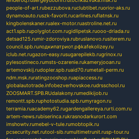
lenderoq.ru
sergeydobrin.ru
tochkazvuka.msk.ru
people-of-art.ru
bezzubova.ru
clubtibet.ru
orior-aks.ru
dynamoauto.ru
szk-favorit.ru
carlines.ru
flatnsk.ru
kingbolenskaner.ru
alex-motor.ru
astroline.net.ru
act1.spb.ru
polyglot.com.ru
gidlipetsk.ru
ooo-driada.ru
detsad125.ru
mir-zdoroviya.ru
bruslanovo.ru
siterem.ru
council.spb.ru
лодкипатриот.рф
kafekolizey.ru
iclub.net.ru
gazon-easy.ru
sugarepilekb.ru
grinox.ru
pylesostineco.ru
msts-ozarenie.ru
kameryjooan.ru
artemovskij.ru
dopler.spb.ru
aid70.ru
metall-perm.ru
ndm.msk.ru
ratingzooshop.ru
apiaccess.ru
globalautotrade.info
bezverhovskoe.ru
drsschool.ru
ZOOSMART.SPB.RU
dalakony.ru
medikijob.ru
remontt.spb.ru
photostudia.spb.ru
myragon.ru
terramia.ru
academy62.ru
gardengallereya.ru
rti.com.ru
artem-news.ru
biserinca.ru
krasnodarkurort.com
imshowtv.ru
mebel-v-tule.ru
mobtopik.ru
pcsecurity.net.ru
tool-sib.ru
multimetrunit.ru
sp-tour.ru