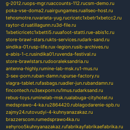
g-2012.ru
ops-mgr.ru
accounts-112.ru
csm-demo.ru
poka-vse-doma2.ru
airgungames.ru
allseo-host.ru
tehosmotre.ru
varieta-yug.ru
cricetc1xbetr1xbetcc2.ru
raytor-d.ru
atillagunn.ru
3d-file.ru
1xbeticricetc1xbetti5.ru
uafoot-statti.ru
e-abis1c.ru
store-brawl-stars.ru
kts-services.ru
dark-sand.ru
sindika-01.ru
sp-life.ru
x-legion.ru
sib-archives.ru
e-abis-1-c.ru
sindika01.ru
venda-festival.ru
store-brawlstars.ru
dooraleksandria.ru
antenna-highly.ru
mine-lab-msk.ru
1-mus.ru
3-sex-porn.ru
ban-damn.ru
purse-factory.ru
viagra-tablet.ru
fasbags.ru
adler-jun.ru
bandamn.ru
fincontech.ru
3sexporn.ru
1mus.ru
darksand.ru
rebus-toys.ru
minelab-msk.ru
alabuga-cityhotel.ru
medsprawo-4-ka.ru
2864420.ru
blagodarenie-spb.ru
zajmy24.ru
tovudyi-4-kuhnyanazakaz.ru
brazzerscom.ru
medsprawo4ka.ru
xehyroo5kuhnyanazakaz.ru
fabrikayfabrikaefabrika.ru