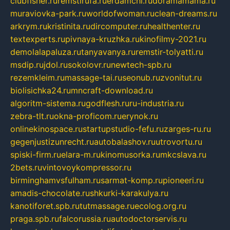
clubfisher.ru
remstirufa.ru
erdamchi.ru
doramamama.ru
muraviovka-park.ru
worldofwoman.ru
clean-dreams.ru
arkrym.ru
kristinita.ru
dircomputer.ru
healthenter.ru
textexperts.ru
pivnaya-kruzhka.ru
kinofilmy-2021.ru
demolalapaluza.ru
tanyavanya.ru
remstir-tolyatti.ru
msdip.ru
jdol.ru
sokolovr.ru
newtech-spb.ru
rezemkleim.ru
massage-tai.ru
seonub.ru
zvonitut.ru
biolisichka24.ru
mncraft-download.ru
algoritm-sistema.ru
godflesh.ru
ru-industria.ru
zebra-tlt.ru
okna-proficom.ru
erynok.ru
onlinekinospace.ru
startupstudio-fefu.ru
zarges-ru.ru
gegenjustizunrecht.ru
autobalashov.ru
utrovortu.ru
spiski-firm.ru
elara-m.ru
kinomusorka.ru
mkcslava.ru
2bets.ru
vintovoykompressor.ru
birminghamvsfulham.ru
sarmat-komp.ru
pioneeri.ru
amadis-chocolate.ru
shkurki-karakulya.ru
kanotiforet.spb.ru
tutmassage.ru
ecolog.org.ru
praga.spb.ru
falcorussia.ru
autodoctorservis.ru