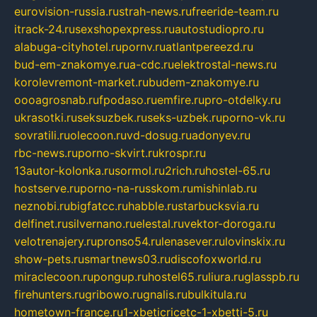
eurovision-russia.ru
strah-news.ru
freeride-team.ru
itrack-24.ru
sexshopexpress.ru
autostudiopro.ru
alabuga-cityhotel.ru
pornv.ru
atlantpereezd.ru
bud-em-znakomye.ru
a-cdc.ru
elektrostal-news.ru
korolevremont-market.ru
budem-znakomye.ru
oooagrosnab.ru
fpodaso.ru
emfire.ru
pro-otdelky.ru
ukrasotki.ru
seksuzbek.ru
seks-uzbek.ru
porno-vk.ru
sovratili.ru
olecoon.ru
vd-dosug.ru
adonyev.ru
rbc-news.ru
porno-skvirt.ru
krospr.ru
13autor-kolonka.ru
sormol.ru
2rich.ru
hostel-65.ru
hostserve.ru
porno-na-russkom.ru
mishinlab.ru
neznobi.ru
bigfatcc.ru
habble.ru
starbucksvia.ru
delfinet.ru
silvernano.ru
elestal.ru
vektor-doroga.ru
velotrenajery.ru
pronso54.ru
lenasever.ru
lovinskix.ru
show-pets.ru
smartnews03.ru
discofoxworld.ru
miraclecoon.ru
pongup.ru
hostel65.ru
liura.ru
glasspb.ru
firehunters.ru
gribowo.ru
gnalis.ru
bulkitula.ru
hometown-france.ru
1-xbeticricetc-1-xbetti-5.ru