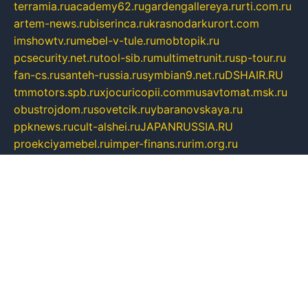
terramia.ru
academy62.ru
gardengallereya.ru
rti.com.ru
artem-news.ru
biserinca.ru
krasnodarkurort.com
imshowtv.ru
mebel-v-tule.ru
mobtopik.ru
pcsecurity.net.ru
tool-sib.ru
multimetrunit.ru
sp-tour.ru
fan-cs.ru
santeh-russia.ru
symbian9.net.ru
DSHAIR.RU
tmmotors.spb.ru
xjocuricopii.com
musavtomat.msk.ru
obustrojdom.ru
sovetcik.ru
ybaranovskaya.ru
ppknews.ru
cult-alshei.ru
JAPANRUSSIA.RU
proekciyamebel.ru
imper-finans.ru
rim.org.ru
glamourai.ru
brassminus.ru
zabor-pro.ru
ftn.pp.ru
dorogoe58.ru
laimengpacker.ru
kuzova-zapchasti.ru
sageerp.ru
taxodrom.ru
dsrazvitie.ru
hardcity.net.ru
ratinghomegames.ru
topservice25.ru
gubernyan.ru
gtglasslined.ru
ii4.ru
tssport.spb.ru
andorra24.com
blackwallstreet.ru
oboimos.ru
optim-doors.com.ru
ikuch.ru
nycr.org.ru
npa21.ru
vremya-ch.spb.ru
desert000.ru
ivtorgi.ru
ifiori.ru
catalog-statei.ru
dcv.org.ru
spetsmaster174.ru
ipkameryhiseeu.ru