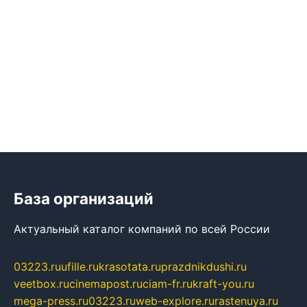
База организаций
Актуальный каталог компаний по всей России
03223.ru
ufille.ru
krasotata.ru
prazdnikdushi.ru
veetbox.ru
cinemapost.ru
ciam-fr.ru
kraft-you.ru
mega-press.ru
03223.ru
web-explore.ru
rastenuya.ru