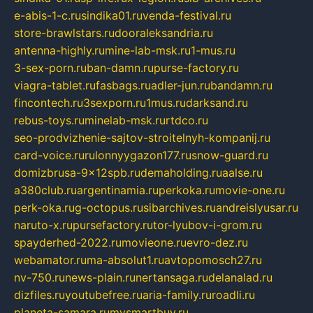
e-abis-1-c.ru
sindika01.ru
venda-festival.ru
store-brawlstars.ru
dooraleksandria.ru
antenna-highly.ru
mine-lab-msk.ru
1-mus.ru
3-sex-porn.ru
ban-damn.ru
purse-factory.ru
viagra-tablet.ru
fasbags.ru
adler-jun.ru
bandamn.ru
fincontech.ru
3sexporn.ru
1mus.ru
darksand.ru
rebus-toys.ru
minelab-msk.ru
rtdco.ru
seo-prodvizhenie-sajtov-stroitelnyh-kompanij.ru
card-voice.ru
rulonnyygazon177.ru
snow-guard.ru
domizbrusa-9x12spb.ru
demaholding.ru
aalse.ru
a380club.ru
argentinamia.ru
perkoka.ru
movie-one.ru
perk-oka.ru
g-octopus.ru
sibarchives.ru
andreislyusar.ru
naruto-x.ru
pursefactory.ru
tor-lyubov-i-grom.ru
spayderhed-2022.ru
movieone.ru
evro-dez.ru
webamator.ru
ma-absolut1.ru
avtopomosch27.ru
nv-750.ru
news-plain.ru
nertansaga.ru
delanalad.ru
dizfiles.ru
youtubefree.ru
aria-family.ru
roadli.ru
planeta-samara.ru
mysmartbuy.ru