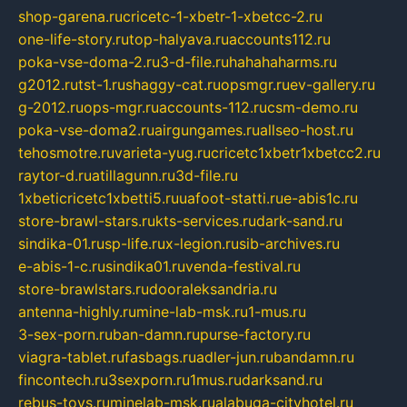
shop-garena.ru
cricetc-1-xbetr-1-xbetcc-2.ru
one-life-story.ru
top-halyava.ru
accounts112.ru
poka-vse-doma-2.ru
3-d-file.ru
hahahaharms.ru
g2012.ru
tst-1.ru
shaggy-cat.ru
opsmgr.ru
ev-gallery.ru
g-2012.ru
ops-mgr.ru
accounts-112.ru
csm-demo.ru
poka-vse-doma2.ru
airgungames.ru
allseo-host.ru
tehosmotre.ru
varieta-yug.ru
cricetc1xbetr1xbetcc2.ru
raytor-d.ru
atillagunn.ru
3d-file.ru
1xbeticricetc1xbetti5.ru
uafoot-statti.ru
e-abis1c.ru
store-brawl-stars.ru
kts-services.ru
dark-sand.ru
sindika-01.ru
sp-life.ru
x-legion.ru
sib-archives.ru
e-abis-1-c.ru
sindika01.ru
venda-festival.ru
store-brawlstars.ru
dooraleksandria.ru
antenna-highly.ru
mine-lab-msk.ru
1-mus.ru
3-sex-porn.ru
ban-damn.ru
purse-factory.ru
viagra-tablet.ru
fasbags.ru
adler-jun.ru
bandamn.ru
fincontech.ru
3sexporn.ru
1mus.ru
darksand.ru
rebus-toys.ru
minelab-msk.ru
alabuga-cityhotel.ru