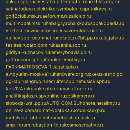
ankou.spb.ru
alvesta1.ru
pdf-creator.ru
nix-files.org.ru
sakhatoday.ru
elektrikersymboler.ru
sputnikyes.ru
golf2club.msk.ru
aeforums.ru
zallclub.ru
multimodal.msk.ru
habaigry.ru
haikko.ru
sobakopedia.ru
isz-fest.ru
ewnc.info
screensaver-clock.net.ru
volnav.spb.ru
comnat.ru
npf.net.ru
7bit.pp.ru
kalugatur.ru
tesiaes.ru
card.com.ru
kazanka.spb.ru
gildiya-kuznecov.ru
kameryboavision.ru
griffoncom.spb.ru
fabrika-emotsiy.ru
PARK-MATROSOVA.RU
agat.spb.ru
avtoyurist-moskva1.ru
hardware.org.ru
схема-авто.рф
dg-lab.ru
angrup.ru
recruiter.spb.ru
music8.spb.ru
krsk124.ru
kubok.spb.ru
romanofforex.ru
analitikaplus.ru
spyonline.ru
zosikamery.ru
sloboda-ural.pp.ru
AUTO-COM.SU
hohota.net
alimy.ru
online-z.com
aromat-vostoka.ru
otdelkaexp.ru
mobilvest.ru
bbd.net.ru
mebelshop.msk.ru
smp-forum.ru
bastion-td.ru
kosmoscreative.ru