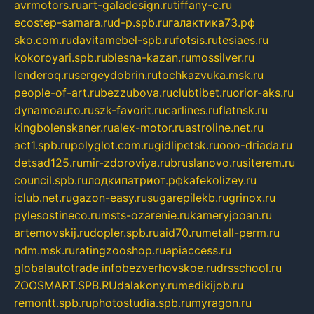
avrmotors.ru
art-galadesign.ru
tiffany-c.ru
ecostep-samara.ru
d-p.spb.ru
галактика73.рф
sko.com.ru
davitamebel-spb.ru
fotsis.ru
tesiaes.ru
kokoroyari.spb.ru
blesna-kazan.ru
mossilver.ru
lenderoq.ru
sergeydobrin.ru
tochkazvuka.msk.ru
people-of-art.ru
bezzubova.ru
clubtibet.ru
orior-aks.ru
dynamoauto.ru
szk-favorit.ru
carlines.ru
flatnsk.ru
kingbolenskaner.ru
alex-motor.ru
astroline.net.ru
act1.spb.ru
polyglot.com.ru
gidlipetsk.ru
ooo-driada.ru
detsad125.ru
mir-zdoroviya.ru
bruslanovo.ru
siterem.ru
council.spb.ru
лодкипатриот.рф
kafekolizey.ru
iclub.net.ru
gazon-easy.ru
sugarepilekb.ru
grinox.ru
pylesostineco.ru
msts-ozarenie.ru
kameryjooan.ru
artemovskij.ru
dopler.spb.ru
aid70.ru
metall-perm.ru
ndm.msk.ru
ratingzooshop.ru
apiaccess.ru
globalautotrade.info
bezverhovskoe.ru
drsschool.ru
ZOOSMART.SPB.RU
dalakony.ru
medikijob.ru
remontt.spb.ru
photostudia.spb.ru
myragon.ru