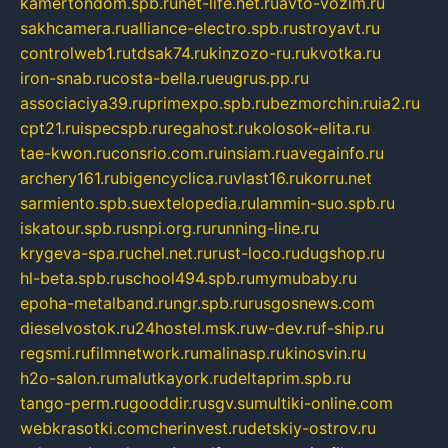
kamertondom.spb.ru
net-life.net.ru
avto-vozim.ru
sakhcamera.ru
alliance-electro.spb.ru
stroyavt.ru
controlweb1.ru
tdsak74.ru
kinzozo-ru.ru
kvotka.ru
iron-snab.ru
costa-bella.ru
eugrus.pp.ru
associaciya39.ru
primexpo.spb.ru
bezmorchin.ru
ia2.ru
cpt21.ru
ispecspb.ru
regahost.ru
kolosok-elita.ru
tae-kwon.ru
consrio.com.ru
insiam.ru
avegainfo.ru
archery161.ru
bigencyclica.ru
vlast16.ru
korru.net
sarmiento.spb.su
extelopedia.ru
lammin-suo.spb.ru
iskatour.spb.ru
snpi.org.ru
running-line.ru
krygeva-spa.ru
chel.net.ru
rust-loco.ru
dugshop.ru
hl-beta.spb.ru
school494.spb.ru
mymubaby.ru
epoha-metalband.ru
ngr.spb.ru
rusgosnews.com
dieselvostok.ru
24hostel.msk.ru
w-dev.ru
f-ship.ru
regsmi.ru
filmnetwork.ru
malinasp.ru
kinosvin.ru
h2o-salon.ru
malutkayork.ru
deltaprim.spb.ru
tango-perm.ru
gooddir.ru
sgv.su
multiki-online.com
webkrasotki.com
cherinvest.ru
detskiy-ostrov.ru