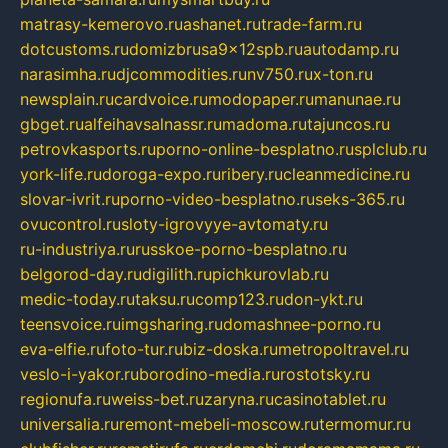
matrasy-kemerovo.ru
ashanet.ru
trade-farm.ru
dotcustoms.ru
domizbrusa9x12spb.ru
autodamp.ru
narasimha.ru
djcommodities.ru
nv750.ru
x-ton.ru
newsplain.ru
cardvoice.ru
modopaper.ru
manunae.ru
gbget.ru
alfeihavsalnassr.ru
madoma.ru
tajuncos.ru
petrovkasports.ru
porno-online-besplatno.ru
splclub.ru
york-life.ru
doroga-expo.ru
ribery.ru
cleanmedicine.ru
slovar-ivrit.ru
porno-video-besplatno.ru
seks-365.ru
ovucontrol.ru
sloty-igrovyye-avtomaty.ru
ru-industriya.ru
russkoe-porno-besplatno.ru
belgorod-day.ru
digilith.ru
pichkurovlab.ru
medic-today.ru
taksu.ru
comp123.ru
don-ykt.ru
teensvoice.ru
imgsharing.ru
domashnee-porno.ru
eva-elfie.ru
foto-tur.ru
biz-doska.ru
metropoltravel.ru
veslo-i-yakor.ru
borodino-media.ru
rostotsky.ru
regionufa.ru
weiss-bet.ru
zaryna.ru
casinotablet.ru
universalia.ru
remont-mebeli-moscow.ru
termomur.ru