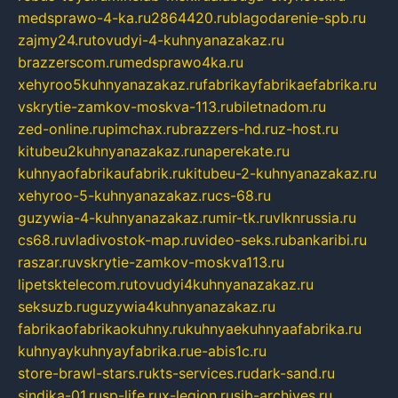
medsprawo-4-ka.ru
2864420.ru
blagodarenie-spb.ru
zajmy24.ru
tovudyi-4-kuhnyanazakaz.ru
brazzerscom.ru
medsprawo4ka.ru
xehyroo5kuhnyanazakaz.ru
fabrikayfabrikaefabrika.ru
vskrytie-zamkov-moskva-113.ru
biletnadom.ru
zed-online.ru
pimchax.ru
brazzers-hd.ru
z-host.ru
kitubeu2kuhnyanazakaz.ru
naperekate.ru
kuhnyaofabrikaufabrik.ru
kitubeu-2-kuhnyanazakaz.ru
xehyroo-5-kuhnyanazakaz.ru
cs-68.ru
guzywia-4-kuhnyanazakaz.ru
mir-tk.ru
vlknrussia.ru
cs68.ru
vladivostok-map.ru
video-seks.ru
bankaribi.ru
raszar.ru
vskrytie-zamkov-moskva113.ru
lipetsktelecom.ru
tovudyi4kuhnyanazakaz.ru
seksuzb.ru
guzywia4kuhnyanazakaz.ru
fabrikaofabrikaokuhny.ru
kuhnyaekuhnyaafabrika.ru
kuhnyaykuhnyayfabrika.ru
e-abis1c.ru
store-brawl-stars.ru
kts-services.ru
dark-sand.ru
sindika-01.ru
sp-life.ru
x-legion.ru
sib-archives.ru