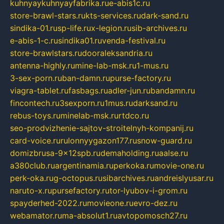
kuhnyaykuhnyayfabrika.ru
e-abis1c.ru
store-brawl-stars.ru
kts-services.ru
dark-sand.ru
sindika-01.ru
sp-life.ru
x-legion.ru
sib-archives.ru
e-abis-1-c.ru
sindika01.ru
venda-festival.ru
store-brawlstars.ru
dooraleksandria.ru
antenna-highly.ru
mine-lab-msk.ru
1-mus.ru
3-sex-porn.ru
ban-damn.ru
purse-factory.ru
viagra-tablet.ru
fasbags.ru
adler-jun.ru
bandamn.ru
fincontech.ru
3sexporn.ru
1mus.ru
darksand.ru
rebus-toys.ru
minelab-msk.ru
rtdco.ru
seo-prodvizhenie-sajtov-stroitelnyh-kompanij.ru
card-voice.ru
rulonnyygazon177.ru
snow-guard.ru
domizbrusa-9x12spb.ru
demaholding.ru
aalse.ru
a380club.ru
argentinamia.ru
perkoka.ru
movie-one.ru
perk-oka.ru
g-octopus.ru
sibarchives.ru
andreislyusar.ru
naruto-x.ru
pursefactory.ru
tor-lyubov-i-grom.ru
spayderhed-2022.ru
movieone.ru
evro-dez.ru
webamator.ru
ma-absolut1.ru
avtopomosch27.ru