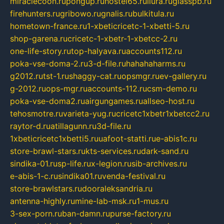
miraclecoon.ru
pongup.ru
hostel65.ru
liura.ru
glasspb.ru
firehunters.ru
gribowo.ru
gnalis.ru
bulkitula.ru
hometown-france.ru
1-xbeticricetc-1-xbetti-5.ru
shop-garena.ru
cricetc-1-xbetr-1-xbetcc-2.ru
one-life-story.ru
top-halyava.ru
accounts112.ru
poka-vse-doma-2.ru
3-d-file.ru
hahahaharms.ru
g2012.ru
tst-1.ru
shaggy-cat.ru
opsmgr.ru
ev-gallery.ru
g-2012.ru
ops-mgr.ru
accounts-112.ru
csm-demo.ru
poka-vse-doma2.ru
airgungames.ru
allseo-host.ru
tehosmotre.ru
varieta-yug.ru
cricetc1xbetr1xbetcc2.ru
raytor-d.ru
atillagunn.ru
3d-file.ru
1xbeticricetc1xbetti5.ru
uafoot-statti.ru
e-abis1c.ru
store-brawl-stars.ru
kts-services.ru
dark-sand.ru
sindika-01.ru
sp-life.ru
x-legion.ru
sib-archives.ru
e-abis-1-c.ru
sindika01.ru
venda-festival.ru
store-brawlstars.ru
dooraleksandria.ru
antenna-highly.ru
mine-lab-msk.ru
1-mus.ru
3-sex-porn.ru
ban-damn.ru
purse-factory.ru