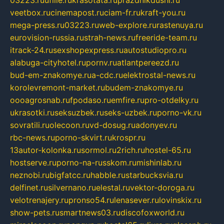
veetbox.ru
cinemapost.ru
ciam-fr.ru
kraft-you.ru
mega-press.ru
03223.ru
web-explore.ru
rastenuya.ru
eurovision-russia.ru
strah-news.ru
freeride-team.ru
itrack-24.ru
sexshopexpress.ru
autostudiopro.ru
alabuga-cityhotel.ru
pornv.ru
atlantpereezd.ru
bud-em-znakomye.ru
a-cdc.ru
elektrostal-news.ru
korolevremont-market.ru
budem-znakomye.ru
oooagrosnab.ru
fpodaso.ru
emfire.ru
pro-otdelky.ru
ukrasotki.ru
seksuzbek.ru
seks-uzbek.ru
porno-vk.ru
sovratili.ru
olecoon.ru
vd-dosug.ru
adonyev.ru
rbc-news.ru
porno-skvirt.ru
krospr.ru
13autor-kolonka.ru
sormol.ru
2rich.ru
hostel-65.ru
hostserve.ru
porno-na-russkom.ru
mishinlab.ru
neznobi.ru
bigfatcc.ru
habble.ru
starbucksvia.ru
delfinet.ru
silvernano.ru
elestal.ru
vektor-doroga.ru
velotrenajery.ru
pronso54.ru
lenasever.ru
lovinskix.ru
show-pets.ru
smartnews03.ru
discofoxworld.ru