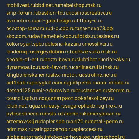
mobilvest.ru
bbd.net.ru
mebelshop.msk.ru
smp-forum.ru
bastion-td.ru
kosmoscreative.ru
avrmotors.ru
art-galadesign.ru
tiffany-c.ru
ecostep-samara.ru
d-p.spb.ru
галактика73.рф
sko.com.ru
davitamebel-spb.ru
fotsis.ru
tesiaes.ru
kokoroyari.spb.ru
blesna-kazan.ru
mossilver.ru
lenderoq.ru
sergeydobrin.ru
tochkazvuka.msk.ru
people-of-art.ru
bezzubova.ru
clubtibet.ru
orior-aks.ru
dynamoauto.ru
szk-favorit.ru
carlines.ru
flatnsk.ru
kingbolenskaner.ru
alex-motor.ru
astroline.net.ru
act1.spb.ru
polyglot.com.ru
gidlipetsk.ru
ooo-driada.ru
detsad125.ru
mir-zdoroviya.ru
bruslanovo.ru
siterem.ru
council.spb.ru
лодкипатриот.рф
kafekolizey.ru
iclub.net.ru
gazon-easy.ru
sugarepilekb.ru
grinox.ru
pylesostineco.ru
msts-ozarenie.ru
kameryjooan.ru
artemovskij.ru
dopler.spb.ru
aid70.ru
metall-perm.ru
ndm.msk.ru
ratingzooshop.ru
apiaccess.ru
globalautotrade.info
bezverhovskoe.ru
drsschool.ru