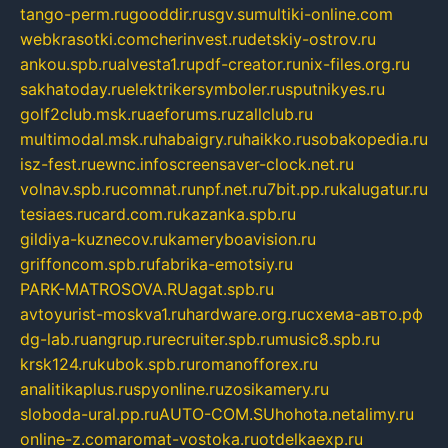
tango-perm.ru
gooddir.ru
sgv.su
multiki-online.com
webkrasotki.com
cherinvest.ru
detskiy-ostrov.ru
ankou.spb.ru
alvesta1.ru
pdf-creator.ru
nix-files.org.ru
sakhatoday.ru
elektrikersymboler.ru
sputnikyes.ru
golf2club.msk.ru
aeforums.ru
zallclub.ru
multimodal.msk.ru
habaigry.ru
haikko.ru
sobakopedia.ru
isz-fest.ru
ewnc.info
screensaver-clock.net.ru
volnav.spb.ru
comnat.ru
npf.net.ru
7bit.pp.ru
kalugatur.ru
tesiaes.ru
card.com.ru
kazanka.spb.ru
gildiya-kuznecov.ru
kameryboavision.ru
griffoncom.spb.ru
fabrika-emotsiy.ru
PARK-MATROSOVA.RU
agat.spb.ru
avtoyurist-moskva1.ru
hardware.org.ru
схема-авто.рф
dg-lab.ru
angrup.ru
recruiter.spb.ru
music8.spb.ru
krsk124.ru
kubok.spb.ru
romanofforex.ru
analitikaplus.ru
spyonline.ru
zosikamery.ru
sloboda-ural.pp.ru
AUTO-COM.SU
hohota.net
alimy.ru
online-z.com
aromat-vostoka.ru
otdelkaexp.ru