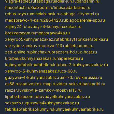
viagra-tablet.ru
fasbags.ru
adler-jun.ru
bandamn.ru
fincontech.ru
3sexporn.ru
1mus.ru
darksand.ru
rebus-toys.ru
minelab-msk.ru
alabuga-cityhotel.ru
medsprawo-4-ka.ru
2864420.ru
blagodarenie-spb.ru
zajmy24.ru
tovudyi-4-kuhnyanazakaz.ru
brazzerscom.ru
medsprawo4ka.ru
xehyroo5kuhnyanazakaz.ru
fabrikayfabrikaefabrika.ru
vskrytie-zamkov-moskva-113.ru
biletnadom.ru
zed-online.ru
pimchax.ru
brazzers-hd.ru
z-host.ru
kitubeu2kuhnyanazakaz.ru
naperekate.ru
kuhnyaofabrikaufabrik.ru
kitubeu-2-kuhnyanazakaz.ru
xehyroo-5-kuhnyanazakaz.ru
cs-68.ru
guzywia-4-kuhnyanazakaz.ru
mir-tk.ru
vlknrussia.ru
cs68.ru
vladivostok-map.ru
video-seks.ru
bankaribi.ru
raszar.ru
vskrytie-zamkov-moskva113.ru
lipetsktelecom.ru
tovudyi4kuhnyanazakaz.ru
seksuzb.ru
guzywia4kuhnyanazakaz.ru
fabrikaofabrikaokuhny.ru
kuhnyaekuhnyaafabrika.ru