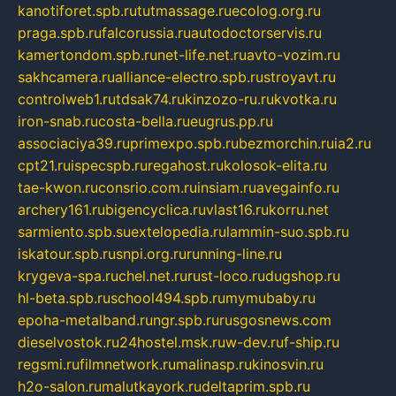
kanotiforet.spb.ru
tutmassage.ru
ecolog.org.ru
praga.spb.ru
falcorussia.ru
autodoctorservis.ru
kamertondom.spb.ru
net-life.net.ru
avto-vozim.ru
sakhcamera.ru
alliance-electro.spb.ru
stroyavt.ru
controlweb1.ru
tdsak74.ru
kinzozo-ru.ru
kvotka.ru
iron-snab.ru
costa-bella.ru
eugrus.pp.ru
associaciya39.ru
primexpo.spb.ru
bezmorchin.ru
ia2.ru
cpt21.ru
ispecspb.ru
regahost.ru
kolosok-elita.ru
tae-kwon.ru
consrio.com.ru
insiam.ru
avegainfo.ru
archery161.ru
bigencyclica.ru
vlast16.ru
korru.net
sarmiento.spb.su
extelopedia.ru
lammin-suo.spb.ru
iskatour.spb.ru
snpi.org.ru
running-line.ru
krygeva-spa.ru
chel.net.ru
rust-loco.ru
dugshop.ru
hl-beta.spb.ru
school494.spb.ru
mymubaby.ru
epoha-metalband.ru
ngr.spb.ru
rusgosnews.com
dieselvostok.ru
24hostel.msk.ru
w-dev.ru
f-ship.ru
regsmi.ru
filmnetwork.ru
malinasp.ru
kinosvin.ru
h2o-salon.ru
malutkayork.ru
deltaprim.spb.ru