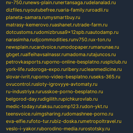
nv-750.ru
news-plain.ru
nertansaga.ru
delanalad.ru
dizfiles.ru
youtubefree.ru
aria-family.ru
roadli.ru
planeta-samara.ru
mysmartbuy.ru
matrasy-kemerovo.ru
ashanet.ru
trade-farm.ru
dotcustoms.ru
domizbrusa9x12spb.ru
autodamp.ru
narasimha.ru
djcommodities.ru
nv750.ru
x-ton.ru
newsplain.ru
cardvoice.ru
modopaper.ru
manunae.ru
gbget.ru
alfeihavsalnassr.ru
madoma.ru
tajuncos.ru
petrovkasports.ru
porno-online-besplatno.ru
splclub.ru
york-life.ru
doroga-expo.ru
ribery.ru
cleanmedicine.ru
slovar-ivrit.ru
porno-video-besplatno.ru
seks-365.ru
ovucontrol.ru
sloty-igrovyye-avtomaty.ru
ru-industriya.ru
russkoe-porno-besplatno.ru
belgorod-day.ru
digilith.ru
pichkurovlab.ru
medic-today.ru
taksu.ru
comp123.ru
don-ykt.ru
teensvoice.ru
imgsharing.ru
domashnee-porno.ru
eva-elfie.ru
foto-tur.ru
biz-doska.ru
metropoltravel.ru
veslo-i-yakor.ru
borodino-media.ru
rostotsky.ru