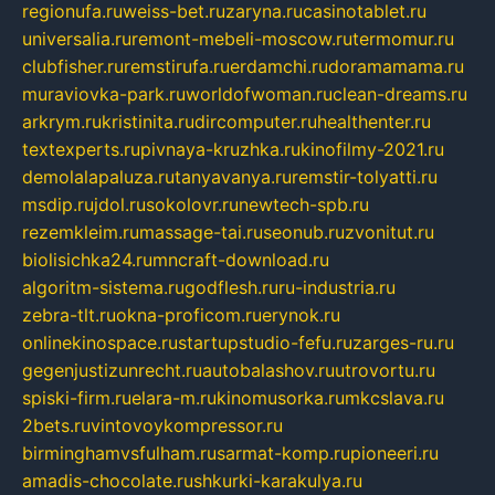
regionufa.ru
weiss-bet.ru
zaryna.ru
casinotablet.ru
universalia.ru
remont-mebeli-moscow.ru
termomur.ru
clubfisher.ru
remstirufa.ru
erdamchi.ru
doramamama.ru
muraviovka-park.ru
worldofwoman.ru
clean-dreams.ru
arkrym.ru
kristinita.ru
dircomputer.ru
healthenter.ru
textexperts.ru
pivnaya-kruzhka.ru
kinofilmy-2021.ru
demolalapaluza.ru
tanyavanya.ru
remstir-tolyatti.ru
msdip.ru
jdol.ru
sokolovr.ru
newtech-spb.ru
rezemkleim.ru
massage-tai.ru
seonub.ru
zvonitut.ru
biolisichka24.ru
mncraft-download.ru
algoritm-sistema.ru
godflesh.ru
ru-industria.ru
zebra-tlt.ru
okna-proficom.ru
erynok.ru
onlinekinospace.ru
startupstudio-fefu.ru
zarges-ru.ru
gegenjustizunrecht.ru
autobalashov.ru
utrovortu.ru
spiski-firm.ru
elara-m.ru
kinomusorka.ru
mkcslava.ru
2bets.ru
vintovoykompressor.ru
birminghamvsfulham.ru
sarmat-komp.ru
pioneeri.ru
amadis-chocolate.ru
shkurki-karakulya.ru