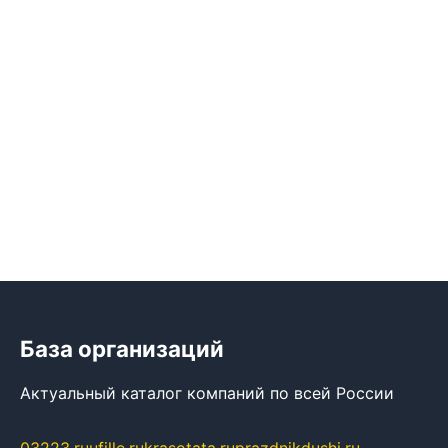
База организаций
Актуальный каталог компаний по всей России
03223.ru
ufille.ru
krasotata.ru
prazdnikdushi.ru