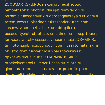
ZOOSMART.SPB.RU
dalakony.ru
medikijob.ru
remontt.spb.ru
photostudia.spb.ru
myragon.ru
terramia.ru
academy62.ru
gardengallereya.ru
rti.com.ru
artem-news.ru
biserinca.ru
krasnodarkurort.com
imshowtv.ru
mebel-v-tule.ru
mobtopik.ru
pcsecurity.net.ru
tool-sib.ru
multimetrunit.ru
sp-tour.ru
fan-cs.ru
santeh-russia.ru
symbian9.net.ru
DSHAIR.RU
tmmotors.spb.ru
xjocuricopii.com
musavtomat.msk.ru
obustrojdom.ru
sovetcik.ru
ybaranovskaya.ru
ppknews.ru
cult-alshei.ru
JAPANRUSSIA.RU
proekciyamebel.ru
imper-finans.ru
rim.org.ru
glamourai.ru
brassminus.ru
zabor-pro.ru
ftn.pp.ru
dorogoe58.ru
laimengpacker.ru
kuzova-zapchasti.ru
sageerp.ru
taxodrom.ru
dsrazvitie.ru
hardcity.net.ru
ratinghomegames.ru
topservice25.ru
gubernyan.ru
gtglasslined.ru
ii4.ru
tssport.spb.ru
andorra24.com
blackwallstreet.ru
oboimos.ru
optim-doors.com.ru
ikuch.ru
nycr.org.ru
npa21.ru
vremya-ch.spb.ru