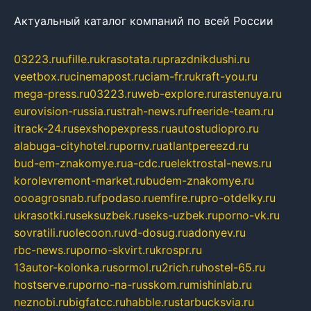
Актуальный каталог компаний по всей России
03223.ru
ufille.ru
krasotata.ru
prazdnikdushi.ru
veetbox.ru
cinemapost.ru
ciam-fr.ru
kraft-you.ru
mega-press.ru
03223.ru
web-explore.ru
rastenuya.ru
eurovision-russia.ru
strah-news.ru
freeride-team.ru
itrack-24.ru
sexshopexpress.ru
autostudiopro.ru
alabuga-cityhotel.ru
pornv.ru
atlantpereezd.ru
bud-em-znakomye.ru
a-cdc.ru
elektrostal-news.ru
korolevremont-market.ru
budem-znakomye.ru
oooagrosnab.ru
fpodaso.ru
emfire.ru
pro-otdelky.ru
ukrasotki.ru
seksuzbek.ru
seks-uzbek.ru
porno-vk.ru
sovratili.ru
olecoon.ru
vd-dosug.ru
adonyev.ru
rbc-news.ru
porno-skvirt.ru
krospr.ru
13autor-kolonka.ru
sormol.ru
2rich.ru
hostel-65.ru
hostserve.ru
porno-na-russkom.ru
mishinlab.ru
neznobi.ru
bigfatcc.ru
habble.ru
starbucksvia.ru