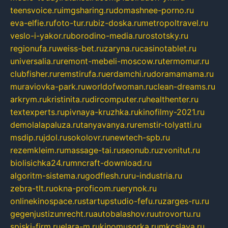
teensvoice.ru
imgsharing.ru
domashnee-porno.ru
eva-elfie.ru
foto-tur.ru
biz-doska.ru
metropoltravel.ru
veslo-i-yakor.ru
borodino-media.ru
rostotsky.ru
regionufa.ru
weiss-bet.ru
zaryna.ru
casinotablet.ru
universalia.ru
remont-mebeli-moscow.ru
termomur.ru
clubfisher.ru
remstirufa.ru
erdamchi.ru
doramamama.ru
muraviovka-park.ru
worldofwoman.ru
clean-dreams.ru
arkrym.ru
kristinita.ru
dircomputer.ru
healthenter.ru
textexperts.ru
pivnaya-kruzhka.ru
kinofilmy-2021.ru
demolalapaluza.ru
tanyavanya.ru
remstir-tolyatti.ru
msdip.ru
jdol.ru
sokolovr.ru
newtech-spb.ru
rezemkleim.ru
massage-tai.ru
seonub.ru
zvonitut.ru
biolisichka24.ru
mncraft-download.ru
algoritm-sistema.ru
godflesh.ru
ru-industria.ru
zebra-tlt.ru
okna-proficom.ru
erynok.ru
onlinekinospace.ru
startupstudio-fefu.ru
zarges-ru.ru
gegenjustizunrecht.ru
autobalashov.ru
utrovortu.ru
spiski-firm.ru
elara-m.ru
kinomusorka.ru
mkcslava.ru