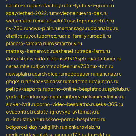
naruto-x.ru
pursefactory.ru
tor-lyubov-i-grom.ru
spayderhed-2022.ru
movieone.ru
evro-dez.ru
webamator.ru
ma-absolut1.ru
avtopomosch27.ru
nv-750.ru
news-plain.ru
nertansaga.ru
delanalad.ru
dizfiles.ru
youtubefree.ru
aria-family.ru
roadli.ru
planeta-samara.ru
mysmartbuy.ru
matrasy-kemerovo.ru
ashanet.ru
trade-farm.ru
dotcustoms.ru
domizbrusa9x12spb.ru
autodamp.ru
narasimha.ru
djcommodities.ru
nv750.ru
x-ton.ru
newsplain.ru
cardvoice.ru
modopaper.ru
manunae.ru
gbget.ru
alfeihavsalnassr.ru
madoma.ru
tajuncos.ru
petrovkasports.ru
porno-online-besplatno.ru
splclub.ru
york-life.ru
doroga-expo.ru
ribery.ru
cleanmedicine.ru
slovar-ivrit.ru
porno-video-besplatno.ru
seks-365.ru
ovucontrol.ru
sloty-igrovyye-avtomaty.ru
ru-industriya.ru
russkoe-porno-besplatno.ru
belgorod-day.ru
digilith.ru
pichkurovlab.ru
medic-today.ru
taksu.ru
comp123.ru
don-ykt.ru