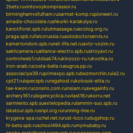
2bets.ru
vintovoykompressor.ru
birminghamvsfulham.ru
sarmat-komp.ru
pioneeri.ru
amadis-chocolate.ru
shkurki-karakulya.ru
kanotiforet.spb.ru
tutmassage.ru
ecolog.org.ru
praga.spb.ru
falcorussia.ru
autodoctorservis.ru
kamertondom.spb.ru
net-life.net.ru
avto-vozim.ru
sakhcamera.ru
alliance-electro.spb.ru
stroyavt.ru
controlweb1.ru
tdsak74.ru
kinzozo-ru.ru
kvotka.ru
iron-snab.ru
costa-bella.ru
eugrus.pp.ru
associaciya39.ru
primexpo.spb.ru
bezmorchin.ru
ia2.ru
cpt21.ru
ispecspb.ru
regahost.ru
kolosok-elita.ru
tae-kwon.ru
consrio.com.ru
insiam.ru
avegainfo.ru
archery161.ru
bigencyclica.ru
vlast16.ru
korru.net
sarmiento.spb.su
extelopedia.ru
lammin-suo.spb.ru
iskatour.spb.ru
snpi.org.ru
running-line.ru
krygeva-spa.ru
chel.net.ru
rust-loco.ru
dugshop.ru
hl-beta.spb.ru
school494.spb.ru
mymubaby.ru
epoha-metalband.ru
ngr.spb.ru
rusgosnews.com