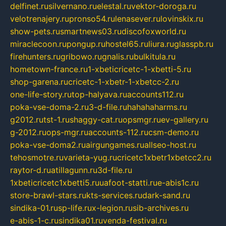
delfinet.ru
silvernano.ru
elestal.ru
vektor-doroga.ru
velotrenajery.ru
pronso54.ru
lenasever.ru
lovinskix.ru
show-pets.ru
smartnews03.ru
discofoxworld.ru
miraclecoon.ru
pongup.ru
hostel65.ru
liura.ru
glasspb.ru
firehunters.ru
gribowo.ru
gnalis.ru
bulkitula.ru
hometown-france.ru
1-xbeticricetc-1-xbetti-5.ru
shop-garena.ru
cricetc-1-xbetr-1-xbetcc-2.ru
one-life-story.ru
top-halyava.ru
accounts112.ru
poka-vse-doma-2.ru
3-d-file.ru
hahahaharms.ru
g2012.ru
tst-1.ru
shaggy-cat.ru
opsmgr.ru
ev-gallery.ru
g-2012.ru
ops-mgr.ru
accounts-112.ru
csm-demo.ru
poka-vse-doma2.ru
airgungames.ru
allseo-host.ru
tehosmotre.ru
varieta-yug.ru
cricetc1xbetr1xbetcc2.ru
raytor-d.ru
atillagunn.ru
3d-file.ru
1xbeticricetc1xbetti5.ru
uafoot-statti.ru
e-abis1c.ru
store-brawl-stars.ru
kts-services.ru
dark-sand.ru
sindika-01.ru
sp-life.ru
x-legion.ru
sib-archives.ru
e-abis-1-c.ru
sindika01.ru
venda-festival.ru