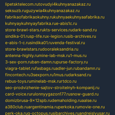
lipetsktelecom.ru
tovudyi4kuhnyanazakaz.ru
seksuzb.ru
guzywia4kuhnyanazakaz.ru
fabrikaofabrikaokuhny.ru
kuhnyaekuhnyaafabrika.ru
kuhnyaykuhnyayfabrika.ru
e-abis1c.ru
store-brawl-stars.ru
kts-services.ru
dark-sand.ru
sindika-01.ru
sp-life.ru
x-legion.ru
sib-archives.ru
e-abis-1-c.ru
sindika01.ru
venda-festival.ru
store-brawlstars.ru
dooraleksandria.ru
antenna-highly.ru
mine-lab-msk.ru
1-mus.ru
3-sex-porn.ru
ban-damn.ru
purse-factory.ru
viagra-tablet.ru
fasbags.ru
adler-jun.ru
bandamn.ru
fincontech.ru
3sexporn.ru
1mus.ru
darksand.ru
rebus-toys.ru
minelab-msk.ru
rtdco.ru
seo-prodvizhenie-sajtov-stroitelnyh-kompanij.ru
card-voice.ru
rulonnyygazon177.ru
snow-guard.ru
domizbrusa-9x12spb.ru
demaholding.ru
aalse.ru
a380club.ru
argentinamia.ru
perkoka.ru
movie-one.ru
perk-oka.ru
g-octopus.ru
sibarchives.ru
andreislyusar.ru