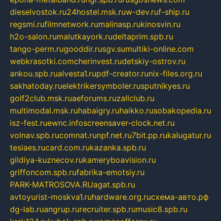
dieselvostok.ru
24hostel.msk.ru
w-dev.ru
f-ship.ru
regsmi.ru
filmnetwork.ru
malinasp.ru
kinosvin.ru
h2o-salon.ru
malutkayork.ru
deltaprim.spb.ru
tango-perm.ru
gooddir.ru
sgv.su
multiki-online.com
webkrasotki.com
cherinvest.ru
detskiy-ostrov.ru
ankou.spb.ru
alvesta1.ru
pdf-creator.ru
nix-files.org.ru
sakhatoday.ru
elektrikersymboler.ru
sputnikyes.ru
golf2club.msk.ru
aeforums.ru
zallclub.ru
multimodal.msk.ru
habaigry.ru
haikko.ru
sobakopedia.ru
isz-fest.ru
ewnc.info
screensaver-clock.net.ru
volnav.spb.ru
comnat.ru
npf.net.ru
7bit.pp.ru
kalugatur.ru
tesiaes.ru
card.com.ru
kazanka.spb.ru
gildiya-kuznecov.ru
kameryboavision.ru
griffoncom.spb.ru
fabrika-emotsiy.ru
PARK-MATROSOVA.RU
agat.spb.ru
avtoyurist-moskva1.ru
hardware.org.ru
схема-авто.рф
dg-lab.ru
angrup.ru
recruiter.spb.ru
music8.spb.ru