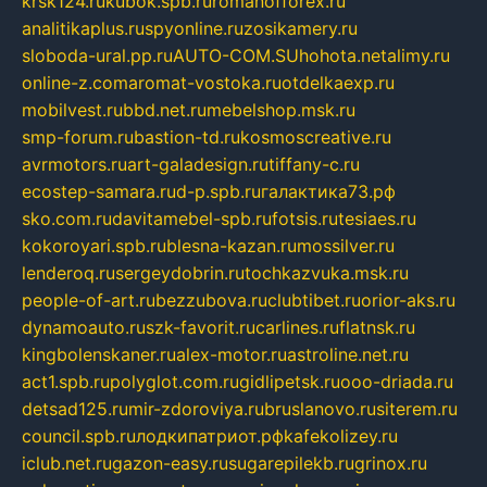
krsk124.ru
kubok.spb.ru
romanofforex.ru
analitikaplus.ru
spyonline.ru
zosikamery.ru
sloboda-ural.pp.ru
AUTO-COM.SU
hohota.net
alimy.ru
online-z.com
aromat-vostoka.ru
otdelkaexp.ru
mobilvest.ru
bbd.net.ru
mebelshop.msk.ru
smp-forum.ru
bastion-td.ru
kosmoscreative.ru
avrmotors.ru
art-galadesign.ru
tiffany-c.ru
ecostep-samara.ru
d-p.spb.ru
галактика73.рф
sko.com.ru
davitamebel-spb.ru
fotsis.ru
tesiaes.ru
kokoroyari.spb.ru
blesna-kazan.ru
mossilver.ru
lenderoq.ru
sergeydobrin.ru
tochkazvuka.msk.ru
people-of-art.ru
bezzubova.ru
clubtibet.ru
orior-aks.ru
dynamoauto.ru
szk-favorit.ru
carlines.ru
flatnsk.ru
kingbolenskaner.ru
alex-motor.ru
astroline.net.ru
act1.spb.ru
polyglot.com.ru
gidlipetsk.ru
ooo-driada.ru
detsad125.ru
mir-zdoroviya.ru
bruslanovo.ru
siterem.ru
council.spb.ru
лодкипатриот.рф
kafekolizey.ru
iclub.net.ru
gazon-easy.ru
sugarepilekb.ru
grinox.ru