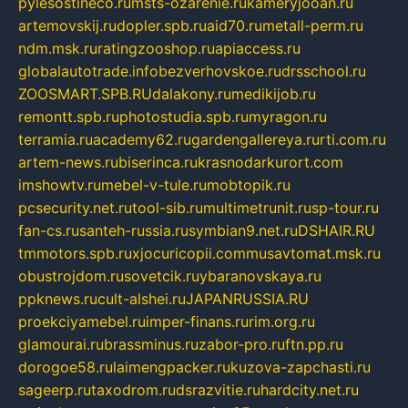
pylesostineco.ru
msts-ozarenie.ru
kameryjooan.ru
artemovskij.ru
dopler.spb.ru
aid70.ru
metall-perm.ru
ndm.msk.ru
ratingzooshop.ru
apiaccess.ru
globalautotrade.info
bezverhovskoe.ru
drsschool.ru
ZOOSMART.SPB.RU
dalakony.ru
medikijob.ru
remontt.spb.ru
photostudia.spb.ru
myragon.ru
terramia.ru
academy62.ru
gardengallereya.ru
rti.com.ru
artem-news.ru
biserinca.ru
krasnodarkurort.com
imshowtv.ru
mebel-v-tule.ru
mobtopik.ru
pcsecurity.net.ru
tool-sib.ru
multimetrunit.ru
sp-tour.ru
fan-cs.ru
santeh-russia.ru
symbian9.net.ru
DSHAIR.RU
tmmotors.spb.ru
xjocuricopii.com
musavtomat.msk.ru
obustrojdom.ru
sovetcik.ru
ybaranovskaya.ru
ppknews.ru
cult-alshei.ru
JAPANRUSSIA.RU
proekciyamebel.ru
imper-finans.ru
rim.org.ru
glamourai.ru
brassminus.ru
zabor-pro.ru
ftn.pp.ru
dorogoe58.ru
laimengpacker.ru
kuzova-zapchasti.ru
sageerp.ru
taxodrom.ru
dsrazvitie.ru
hardcity.net.ru