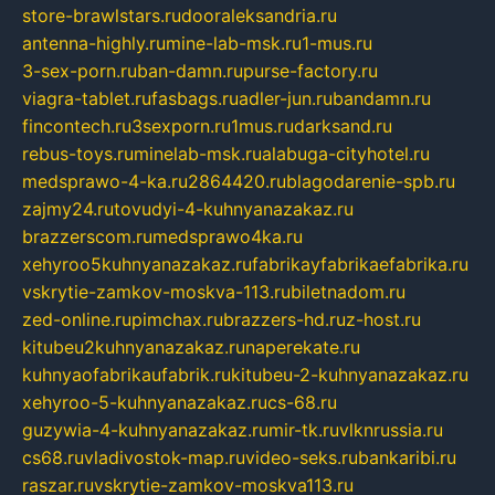
store-brawlstars.ru
dooraleksandria.ru
antenna-highly.ru
mine-lab-msk.ru
1-mus.ru
3-sex-porn.ru
ban-damn.ru
purse-factory.ru
viagra-tablet.ru
fasbags.ru
adler-jun.ru
bandamn.ru
fincontech.ru
3sexporn.ru
1mus.ru
darksand.ru
rebus-toys.ru
minelab-msk.ru
alabuga-cityhotel.ru
medsprawo-4-ka.ru
2864420.ru
blagodarenie-spb.ru
zajmy24.ru
tovudyi-4-kuhnyanazakaz.ru
brazzerscom.ru
medsprawo4ka.ru
xehyroo5kuhnyanazakaz.ru
fabrikayfabrikaefabrika.ru
vskrytie-zamkov-moskva-113.ru
biletnadom.ru
zed-online.ru
pimchax.ru
brazzers-hd.ru
z-host.ru
kitubeu2kuhnyanazakaz.ru
naperekate.ru
kuhnyaofabrikaufabrik.ru
kitubeu-2-kuhnyanazakaz.ru
xehyroo-5-kuhnyanazakaz.ru
cs-68.ru
guzywia-4-kuhnyanazakaz.ru
mir-tk.ru
vlknrussia.ru
cs68.ru
vladivostok-map.ru
video-seks.ru
bankaribi.ru
raszar.ru
vskrytie-zamkov-moskva113.ru