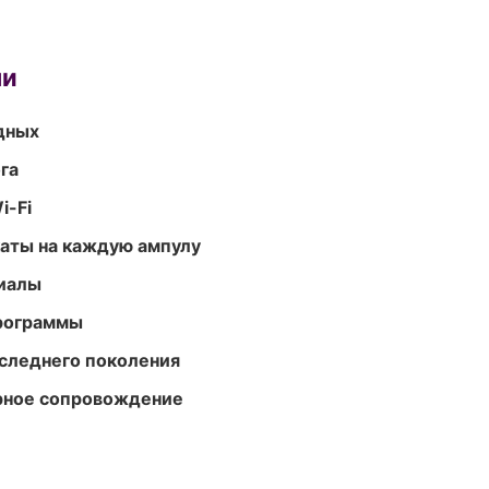
ми
одных
га
i-Fi
аты на каждую ампулу
риалы
программы
следнего поколения
урное сопровождение