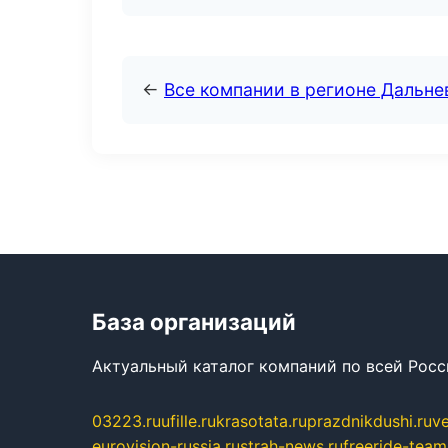
←
Все компании в регионе Дальн
База организаций
Актуальный каталог компаний по всей Рос
03223.ru
ufille.ru
krasotata.ru
prazdnikdushi.ru
v
eurovision-russia.ru
strah-news.ru
freeride-team