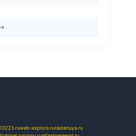
→
03223.ru
web-explore.ru
rastenuya.ru
tyhotel.ru
pornv.ru
atlantpereezd.ru