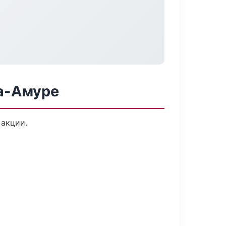
а-Амуре
 акции.