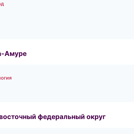
од
а-Амуре
логия
евосточный федеральный округ