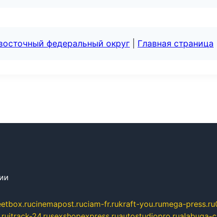
евосточный федеральный округ
|
Главная страница
сии
eetbox.ru
cinemapost.ru
ciam-fr.ru
kraft-you.ru
mega-press.ru
.ru
itrack-24.ru
sexshopexpress.ru
autostudiopro.ru
alabuga-ci