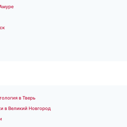
-Амуре
ск
тология в Тверь
ки в Великий Новгород
и