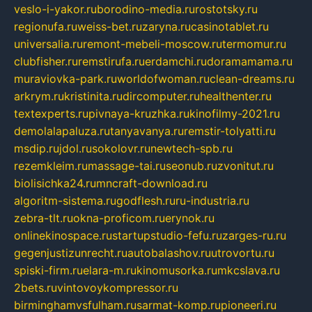
veslo-i-yakor.ru
borodino-media.ru
rostotsky.ru
regionufa.ru
weiss-bet.ru
zaryna.ru
casinotablet.ru
universalia.ru
remont-mebeli-moscow.ru
termomur.ru
clubfisher.ru
remstirufa.ru
erdamchi.ru
doramamama.ru
muraviovka-park.ru
worldofwoman.ru
clean-dreams.ru
arkrym.ru
kristinita.ru
dircomputer.ru
healthenter.ru
textexperts.ru
pivnaya-kruzhka.ru
kinofilmy-2021.ru
demolalapaluza.ru
tanyavanya.ru
remstir-tolyatti.ru
msdip.ru
jdol.ru
sokolovr.ru
newtech-spb.ru
rezemkleim.ru
massage-tai.ru
seonub.ru
zvonitut.ru
biolisichka24.ru
mncraft-download.ru
algoritm-sistema.ru
godflesh.ru
ru-industria.ru
zebra-tlt.ru
okna-proficom.ru
erynok.ru
onlinekinospace.ru
startupstudio-fefu.ru
zarges-ru.ru
gegenjustizunrecht.ru
autobalashov.ru
utrovortu.ru
spiski-firm.ru
elara-m.ru
kinomusorka.ru
mkcslava.ru
2bets.ru
vintovoykompressor.ru
birminghamvsfulham.ru
sarmat-komp.ru
pioneeri.ru