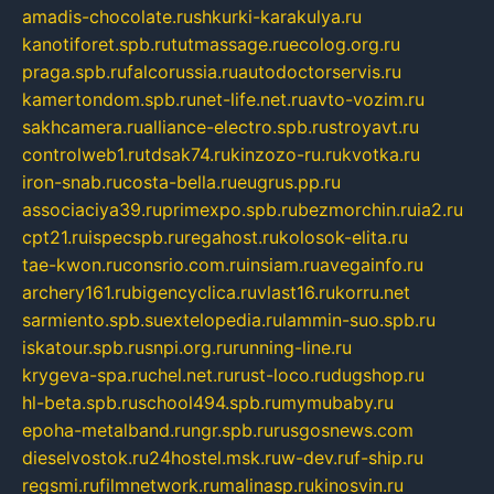
amadis-chocolate.ru
shkurki-karakulya.ru
kanotiforet.spb.ru
tutmassage.ru
ecolog.org.ru
praga.spb.ru
falcorussia.ru
autodoctorservis.ru
kamertondom.spb.ru
net-life.net.ru
avto-vozim.ru
sakhcamera.ru
alliance-electro.spb.ru
stroyavt.ru
controlweb1.ru
tdsak74.ru
kinzozo-ru.ru
kvotka.ru
iron-snab.ru
costa-bella.ru
eugrus.pp.ru
associaciya39.ru
primexpo.spb.ru
bezmorchin.ru
ia2.ru
cpt21.ru
ispecspb.ru
regahost.ru
kolosok-elita.ru
tae-kwon.ru
consrio.com.ru
insiam.ru
avegainfo.ru
archery161.ru
bigencyclica.ru
vlast16.ru
korru.net
sarmiento.spb.su
extelopedia.ru
lammin-suo.spb.ru
iskatour.spb.ru
snpi.org.ru
running-line.ru
krygeva-spa.ru
chel.net.ru
rust-loco.ru
dugshop.ru
hl-beta.spb.ru
school494.spb.ru
mymubaby.ru
epoha-metalband.ru
ngr.spb.ru
rusgosnews.com
dieselvostok.ru
24hostel.msk.ru
w-dev.ru
f-ship.ru
regsmi.ru
filmnetwork.ru
malinasp.ru
kinosvin.ru