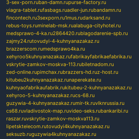
3-sex-porn.ru
ban-damn.ru
purse-factory.ru
viagra-tablet.ru
fasbags.ru
adler-jun.ru
bandamn.ru
fincontech.ru
3sexporn.ru
1mus.ru
darksand.ru
rebus-toys.ru
minelab-msk.ru
alabuga-cityhotel.ru
medsprawo-4-ka.ru
2864420.ru
blagodarenie-spb.ru
zajmy24.ru
tovudyi-4-kuhnyanazakaz.ru
brazzerscom.ru
medsprawo4ka.ru
xehyroo5kuhnyanazakaz.ru
fabrikayfabrikaefabrika.ru
vskrytie-zamkov-moskva-113.ru
biletnadom.ru
zed-online.ru
pimchax.ru
brazzers-hd.ru
z-host.ru
kitubeu2kuhnyanazakaz.ru
naperekate.ru
kuhnyaofabrikaufabrik.ru
kitubeu-2-kuhnyanazakaz.ru
xehyroo-5-kuhnyanazakaz.ru
cs-68.ru
guzywia-4-kuhnyanazakaz.ru
mir-tk.ru
vlknrussia.ru
cs68.ru
vladivostok-map.ru
video-seks.ru
bankaribi.ru
raszar.ru
vskrytie-zamkov-moskva113.ru
lipetsktelecom.ru
tovudyi4kuhnyanazakaz.ru
seksuzb.ru
guzywia4kuhnyanazakaz.ru