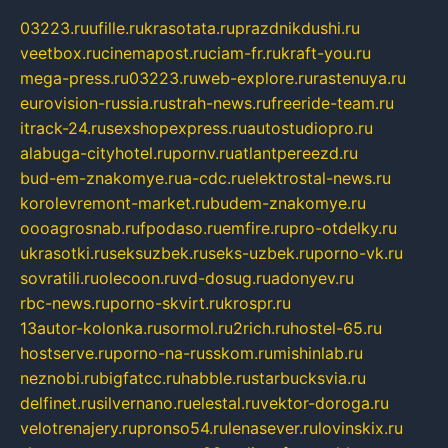
03223.ru
ufille.ru
krasotata.ru
prazdnikdushi.ru
veetbox.ru
cinemapost.ru
ciam-fr.ru
kraft-you.ru
mega-press.ru
03223.ru
web-explore.ru
rastenuya.ru
eurovision-russia.ru
strah-news.ru
freeride-team.ru
itrack-24.ru
sexshopexpress.ru
autostudiopro.ru
alabuga-cityhotel.ru
pornv.ru
atlantpereezd.ru
bud-em-znakomye.ru
a-cdc.ru
elektrostal-news.ru
korolevremont-market.ru
budem-znakomye.ru
oooagrosnab.ru
fpodaso.ru
emfire.ru
pro-otdelky.ru
ukrasotki.ru
seksuzbek.ru
seks-uzbek.ru
porno-vk.ru
sovratili.ru
olecoon.ru
vd-dosug.ru
adonyev.ru
rbc-news.ru
porno-skvirt.ru
krospr.ru
13autor-kolonka.ru
sormol.ru
2rich.ru
hostel-65.ru
hostserve.ru
porno-na-russkom.ru
mishinlab.ru
neznobi.ru
bigfatcc.ru
habble.ru
starbucksvia.ru
delfinet.ru
silvernano.ru
elestal.ru
vektor-doroga.ru
velotrenajery.ru
pronso54.ru
lenasever.ru
lovinskix.ru