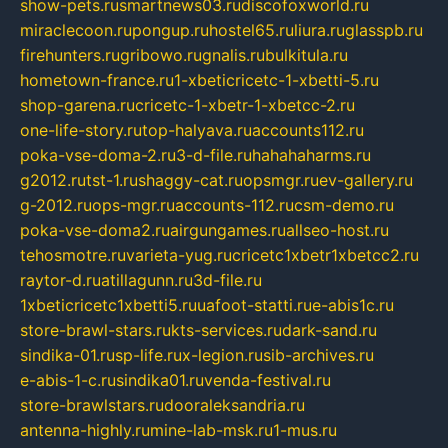
show-pets.ru
smartnews03.ru
discofoxworld.ru
miraclecoon.ru
pongup.ru
hostel65.ru
liura.ru
glasspb.ru
firehunters.ru
gribowo.ru
gnalis.ru
bulkitula.ru
hometown-france.ru
1-xbeticricetc-1-xbetti-5.ru
shop-garena.ru
cricetc-1-xbetr-1-xbetcc-2.ru
one-life-story.ru
top-halyava.ru
accounts112.ru
poka-vse-doma-2.ru
3-d-file.ru
hahahaharms.ru
g2012.ru
tst-1.ru
shaggy-cat.ru
opsmgr.ru
ev-gallery.ru
g-2012.ru
ops-mgr.ru
accounts-112.ru
csm-demo.ru
poka-vse-doma2.ru
airgungames.ru
allseo-host.ru
tehosmotre.ru
varieta-yug.ru
cricetc1xbetr1xbetcc2.ru
raytor-d.ru
atillagunn.ru
3d-file.ru
1xbeticricetc1xbetti5.ru
uafoot-statti.ru
e-abis1c.ru
store-brawl-stars.ru
kts-services.ru
dark-sand.ru
sindika-01.ru
sp-life.ru
x-legion.ru
sib-archives.ru
e-abis-1-c.ru
sindika01.ru
venda-festival.ru
store-brawlstars.ru
dooraleksandria.ru
antenna-highly.ru
mine-lab-msk.ru
1-mus.ru