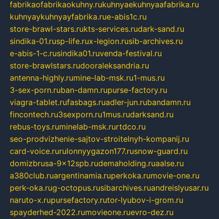
fabrikaofabrikaokuhny.ru
kuhnyaekuhnyaafabrika.ru
kuhnyaykuhnyayfabrika.ru
e-abis1c.ru
store-brawl-stars.ru
kts-services.ru
dark-sand.ru
sindika-01.ru
sp-life.ru
x-legion.ru
sib-archives.ru
e-abis-1-c.ru
sindika01.ru
venda-festival.ru
store-brawlstars.ru
dooraleksandria.ru
antenna-highly.ru
mine-lab-msk.ru
1-mus.ru
3-sex-porn.ru
ban-damn.ru
purse-factory.ru
viagra-tablet.ru
fasbags.ru
adler-jun.ru
bandamn.ru
fincontech.ru
3sexporn.ru
1mus.ru
darksand.ru
rebus-toys.ru
minelab-msk.ru
rtdco.ru
seo-prodvizhenie-sajtov-stroitelnyh-kompanij.ru
card-voice.ru
rulonnyygazon177.ru
snow-guard.ru
domizbrusa-9x12spb.ru
demaholding.ru
aalse.ru
a380club.ru
argentinamia.ru
perkoka.ru
movie-one.ru
perk-oka.ru
g-octopus.ru
sibarchives.ru
andreislyusar.ru
naruto-x.ru
pursefactory.ru
tor-lyubov-i-grom.ru
spayderhed-2022.ru
movieone.ru
evro-dez.ru