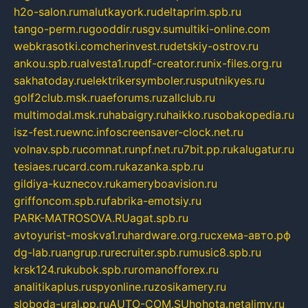
h2o-salon.ru
malutkayork.ru
deltaprim.spb.ru
tango-perm.ru
gooddir.ru
sgv.su
multiki-online.com
webkrasotki.com
cherinvest.ru
detskiy-ostrov.ru
ankou.spb.ru
alvesta1.ru
pdf-creator.ru
nix-files.org.ru
sakhatoday.ru
elektrikersymboler.ru
sputnikyes.ru
golf2club.msk.ru
aeforums.ru
zallclub.ru
multimodal.msk.ru
habaigry.ru
haikko.ru
sobakopedia.ru
isz-fest.ru
ewnc.info
screensaver-clock.net.ru
volnav.spb.ru
comnat.ru
npf.net.ru
7bit.pp.ru
kalugatur.ru
tesiaes.ru
card.com.ru
kazanka.spb.ru
gildiya-kuznecov.ru
kameryboavision.ru
griffoncom.spb.ru
fabrika-emotsiy.ru
PARK-MATROSOVA.RU
agat.spb.ru
avtoyurist-moskva1.ru
hardware.org.ru
схема-авто.рф
dg-lab.ru
angrup.ru
recruiter.spb.ru
music8.spb.ru
krsk124.ru
kubok.spb.ru
romanofforex.ru
analitikaplus.ru
spyonline.ru
zosikamery.ru
sloboda-ural.pp.ru
AUTO-COM.SU
hohota.net
alimy.ru