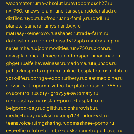
webamator.ru
ma-absolut1.ru
avtopomosch27.ru
nv-750.ru
news-plain.ru
nertansaga.ru
delanalad.ru
dizfiles.ru
youtubefree.ru
aria-family.ru
roadli.ru
planeta-samara.ru
mysmartbuy.ru
matrasy-kemerovo.ru
ashanet.ru
trade-farm.ru
dotcustoms.ru
domizbrusa9x12spb.ru
autodamp.ru
narasimha.ru
djcommodities.ru
nv750.ru
x-ton.ru
newsplain.ru
cardvoice.ru
modopaper.ru
manunae.ru
gbget.ru
alfeihavsalnassr.ru
madoma.ru
tajuncos.ru
petrovkasports.ru
porno-online-besplatno.ru
splclub.ru
york-life.ru
doroga-expo.ru
ribery.ru
cleanmedicine.ru
slovar-ivrit.ru
porno-video-besplatno.ru
seks-365.ru
ovucontrol.ru
sloty-igrovyye-avtomaty.ru
ru-industriya.ru
russkoe-porno-besplatno.ru
belgorod-day.ru
digilith.ru
pichkurovlab.ru
medic-today.ru
taksu.ru
comp123.ru
don-ykt.ru
teensvoice.ru
imgsharing.ru
domashnee-porno.ru
eva-elfie.ru
foto-tur.ru
biz-doska.ru
metropoltravel.ru