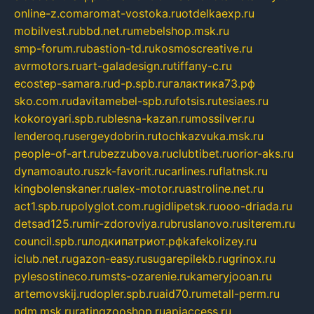
online-z.com
aromat-vostoka.ru
otdelkaexp.ru
mobilvest.ru
bbd.net.ru
mebelshop.msk.ru
smp-forum.ru
bastion-td.ru
kosmoscreative.ru
avrmotors.ru
art-galadesign.ru
tiffany-c.ru
ecostep-samara.ru
d-p.spb.ru
галактика73.рф
sko.com.ru
davitamebel-spb.ru
fotsis.ru
tesiaes.ru
kokoroyari.spb.ru
blesna-kazan.ru
mossilver.ru
lenderoq.ru
sergeydobrin.ru
tochkazvuka.msk.ru
people-of-art.ru
bezzubova.ru
clubtibet.ru
orior-aks.ru
dynamoauto.ru
szk-favorit.ru
carlines.ru
flatnsk.ru
kingbolenskaner.ru
alex-motor.ru
astroline.net.ru
act1.spb.ru
polyglot.com.ru
gidlipetsk.ru
ooo-driada.ru
detsad125.ru
mir-zdoroviya.ru
bruslanovo.ru
siterem.ru
council.spb.ru
лодкипатриот.рф
kafekolizey.ru
iclub.net.ru
gazon-easy.ru
sugarepilekb.ru
grinox.ru
pylesostineco.ru
msts-ozarenie.ru
kameryjooan.ru
artemovskij.ru
dopler.spb.ru
aid70.ru
metall-perm.ru
ndm.msk.ru
ratingzooshop.ru
apiaccess.ru