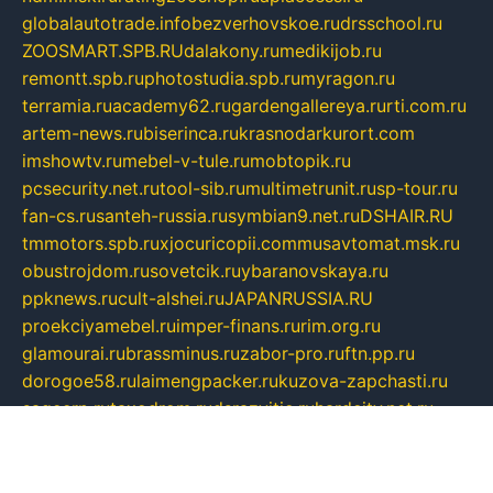
globalautotrade.info
bezverhovskoe.ru
drsschool.ru
ZOOSMART.SPB.RU
dalakony.ru
medikijob.ru
remontt.spb.ru
photostudia.spb.ru
myragon.ru
terramia.ru
academy62.ru
gardengallereya.ru
rti.com.ru
artem-news.ru
biserinca.ru
krasnodarkurort.com
imshowtv.ru
mebel-v-tule.ru
mobtopik.ru
pcsecurity.net.ru
tool-sib.ru
multimetrunit.ru
sp-tour.ru
fan-cs.ru
santeh-russia.ru
symbian9.net.ru
DSHAIR.RU
tmmotors.spb.ru
xjocuricopii.com
musavtomat.msk.ru
obustrojdom.ru
sovetcik.ru
ybaranovskaya.ru
ppknews.ru
cult-alshei.ru
JAPANRUSSIA.RU
proekciyamebel.ru
imper-finans.ru
rim.org.ru
glamourai.ru
brassminus.ru
zabor-pro.ru
ftn.pp.ru
dorogoe58.ru
laimengpacker.ru
kuzova-zapchasti.ru
sageerp.ru
taxodrom.ru
dsrazvitie.ru
hardcity.net.ru
ratinghomegames.ru
topservice25.ru
gubernyan.ru
gtglasslined.ru
ii4.ru
tssport.spb.ru
andorra24.com
blackwallstreet.ru
oboimos.ru
optim-doors.com.ru