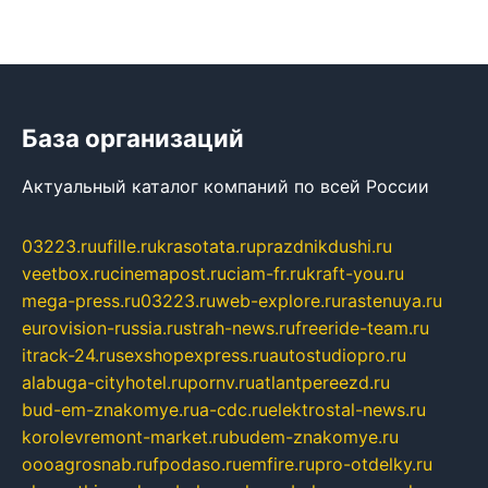
База организаций
Актуальный каталог компаний по всей России
03223.ru
ufille.ru
krasotata.ru
prazdnikdushi.ru
veetbox.ru
cinemapost.ru
ciam-fr.ru
kraft-you.ru
mega-press.ru
03223.ru
web-explore.ru
rastenuya.ru
eurovision-russia.ru
strah-news.ru
freeride-team.ru
itrack-24.ru
sexshopexpress.ru
autostudiopro.ru
alabuga-cityhotel.ru
pornv.ru
atlantpereezd.ru
bud-em-znakomye.ru
a-cdc.ru
elektrostal-news.ru
korolevremont-market.ru
budem-znakomye.ru
oooagrosnab.ru
fpodaso.ru
emfire.ru
pro-otdelky.ru