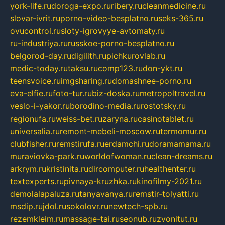
york-life.ru
doroga-expo.ru
ribery.ru
cleanmedicine.ru
slovar-ivrit.ru
porno-video-besplatno.ru
seks-365.ru
ovucontrol.ru
sloty-igrovyye-avtomaty.ru
ru-industriya.ru
russkoe-porno-besplatno.ru
belgorod-day.ru
digilith.ru
pichkurovlab.ru
medic-today.ru
taksu.ru
comp123.ru
don-ykt.ru
teensvoice.ru
imgsharing.ru
domashnee-porno.ru
eva-elfie.ru
foto-tur.ru
biz-doska.ru
metropoltravel.ru
veslo-i-yakor.ru
borodino-media.ru
rostotsky.ru
regionufa.ru
weiss-bet.ru
zaryna.ru
casinotablet.ru
universalia.ru
remont-mebeli-moscow.ru
termomur.ru
clubfisher.ru
remstirufa.ru
erdamchi.ru
doramamama.ru
muraviovka-park.ru
worldofwoman.ru
clean-dreams.ru
arkrym.ru
kristinita.ru
dircomputer.ru
healthenter.ru
textexperts.ru
pivnaya-kruzhka.ru
kinofilmy-2021.ru
demolalapaluza.ru
tanyavanya.ru
remstir-tolyatti.ru
msdip.ru
jdol.ru
sokolovr.ru
newtech-spb.ru
rezemkleim.ru
massage-tai.ru
seonub.ru
zvonitut.ru