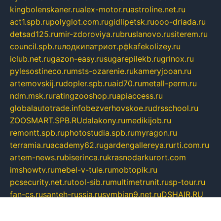
kingbolenskaner.ru
alex-motor.ru
astroline.net.ru
act1.spb.ru
polyglot.com.ru
gidlipetsk.ru
ooo-driada.ru
detsad125.ru
mir-zdoroviya.ru
bruslanovo.ru
siterem.ru
council.spb.ru
лодкипатриот.рф
kafekolizey.ru
iclub.net.ru
gazon-easy.ru
sugarepilekb.ru
grinox.ru
pylesostineco.ru
msts-ozarenie.ru
kameryjooan.ru
artemovskij.ru
dopler.spb.ru
aid70.ru
metall-perm.ru
ndm.msk.ru
ratingzooshop.ru
apiaccess.ru
globalautotrade.info
bezverhovskoe.ru
drsschool.ru
ZOOSMART.SPB.RU
dalakony.ru
medikijob.ru
remontt.spb.ru
photostudia.spb.ru
myragon.ru
terramia.ru
academy62.ru
gardengallereya.ru
rti.com.ru
artem-news.ru
biserinca.ru
krasnodarkurort.com
imshowtv.ru
mebel-v-tule.ru
mobtopik.ru
pcsecurity.net.ru
tool-sib.ru
multimetrunit.ru
sp-tour.ru
fan-cs.ru
santeh-russia.ru
symbian9.net.ru
DSHAIR.RU
tmmotors.spb.ru
xjocuricopii.com
musavtomat.msk.ru
obustrojdom.ru
sovetcik.ru
ybaranovskaya.ru