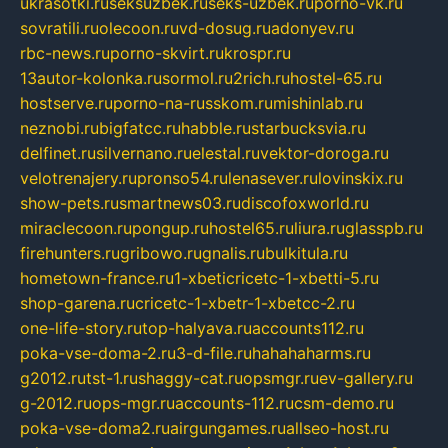
ukrasotki.ru
seksuzbek.ru
seks-uzbek.ru
porno-vk.ru
sovratili.ru
olecoon.ru
vd-dosug.ru
adonyev.ru
rbc-news.ru
porno-skvirt.ru
krospr.ru
13autor-kolonka.ru
sormol.ru
2rich.ru
hostel-65.ru
hostserve.ru
porno-na-russkom.ru
mishinlab.ru
neznobi.ru
bigfatcc.ru
habble.ru
starbucksvia.ru
delfinet.ru
silvernano.ru
elestal.ru
vektor-doroga.ru
velotrenajery.ru
pronso54.ru
lenasever.ru
lovinskix.ru
show-pets.ru
smartnews03.ru
discofoxworld.ru
miraclecoon.ru
pongup.ru
hostel65.ru
liura.ru
glasspb.ru
firehunters.ru
gribowo.ru
gnalis.ru
bulkitula.ru
hometown-france.ru
1-xbeticricetc-1-xbetti-5.ru
shop-garena.ru
cricetc-1-xbetr-1-xbetcc-2.ru
one-life-story.ru
top-halyava.ru
accounts112.ru
poka-vse-doma-2.ru
3-d-file.ru
hahahaharms.ru
g2012.ru
tst-1.ru
shaggy-cat.ru
opsmgr.ru
ev-gallery.ru
g-2012.ru
ops-mgr.ru
accounts-112.ru
csm-demo.ru
poka-vse-doma2.ru
airgungames.ru
allseo-host.ru