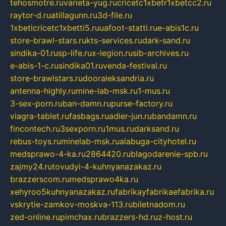
tehosmotre.ru
varieta-yug.ru
cricetc1xbetr1xbetcc2.ru
raytor-d.ru
atillagunn.ru
3d-file.ru
1xbeticricetc1xbetti5.ru
uafoot-statti.ru
e-abis1c.ru
store-brawl-stars.ru
kts-services.ru
dark-sand.ru
sindika-01.ru
sp-life.ru
x-legion.ru
sib-archives.ru
e-abis-1-c.ru
sindika01.ru
venda-festival.ru
store-brawlstars.ru
dooraleksandria.ru
antenna-highly.ru
mine-lab-msk.ru
1-mus.ru
3-sex-porn.ru
ban-damn.ru
purse-factory.ru
viagra-tablet.ru
fasbags.ru
adler-jun.ru
bandamn.ru
fincontech.ru
3sexporn.ru
1mus.ru
darksand.ru
rebus-toys.ru
minelab-msk.ru
alabuga-cityhotel.ru
medsprawo-4-ka.ru
2864420.ru
blagodarenie-spb.ru
zajmy24.ru
tovudyi-4-kuhnyanazakaz.ru
brazzerscom.ru
medsprawo4ka.ru
xehyroo5kuhnyanazakaz.ru
fabrikayfabrikaefabrika.ru
vskrytie-zamkov-moskva-113.ru
biletnadom.ru
zed-online.ru
pimchax.ru
brazzers-hd.ru
z-host.ru