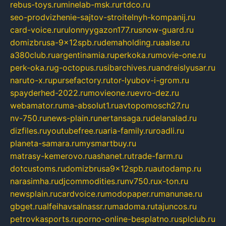
rebus-toys.ru
minelab-msk.ru
rtdco.ru
seo-prodvizhenie-sajtov-stroitelnyh-kompanij.ru
card-voice.ru
rulonnyygazon177.ru
snow-guard.ru
domizbrusa-9x12spb.ru
demaholding.ru
aalse.ru
a380club.ru
argentinamia.ru
perkoka.ru
movie-one.ru
perk-oka.ru
g-octopus.ru
sibarchives.ru
andreislyusar.ru
naruto-x.ru
pursefactory.ru
tor-lyubov-i-grom.ru
spayderhed-2022.ru
movieone.ru
evro-dez.ru
webamator.ru
ma-absolut1.ru
avtopomosch27.ru
nv-750.ru
news-plain.ru
nertansaga.ru
delanalad.ru
dizfiles.ru
youtubefree.ru
aria-family.ru
roadli.ru
planeta-samara.ru
mysmartbuy.ru
matrasy-kemerovo.ru
ashanet.ru
trade-farm.ru
dotcustoms.ru
domizbrusa9x12spb.ru
autodamp.ru
narasimha.ru
djcommodities.ru
nv750.ru
x-ton.ru
newsplain.ru
cardvoice.ru
modopaper.ru
manunae.ru
gbget.ru
alfeihavsalnassr.ru
madoma.ru
tajuncos.ru
petrovkasports.ru
porno-online-besplatno.ru
splclub.ru