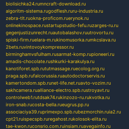
biolisichka24.ru
mncraft-download.ru
algoritm-sistema.ru
godflesh.ru
ru-industria.ru
zebra-tlt.ru
okna-proficom.ru
erynok.ru
onlinekinospace.ru
startupstudio-fefu.ru
zarges-ru.ru
gegenjustizunrecht.ru
autobalashov.ru
utrovortu.ru
spiski-firm.ru
elara-m.ru
kinomusorka.ru
mkcslava.ru
2bets.ru
vintovoykompressor.ru
birminghamvsfulham.ru
sarmat-komp.ru
pioneeri.ru
amadis-chocolate.ru
shkurki-karakulya.ru
kanotiforet.spb.ru
tutmassage.ru
ecolog.org.ru
praga.spb.ru
falcorussia.ru
autodoctorservis.ru
kamertondom.spb.ru
net-life.net.ru
avto-vozim.ru
sakhcamera.ru
alliance-electro.spb.ru
stroyavt.ru
controlweb1.ru
tdsak74.ru
kinzozo-ru.ru
kvotka.ru
iron-snab.ru
costa-bella.ru
eugrus.pp.ru
associaciya39.ru
primexpo.spb.ru
bezmorchin.ru
ia2.ru
cpt21.ru
ispecspb.ru
regahost.ru
kolosok-elita.ru
tae-kwon.ru
consrio.com.ru
insiam.ru
avegainfo.ru