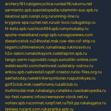
archery161.ru
bigencyclica.ru
vlast16.ru
korru.net
sarmiento.spb.su
extelopedia.ru
lammin-suo.spb.ru
iskatour.spb.ru
snpi.org.ru
running-line.ru
krygeva-spa.ru
chel.net.ru
rust-loco.ru
dugshop.ru
hl-beta.spb.ru
school494.spb.ru
mymubaby.ru
epoha-metalband.ru
ngr.spb.ru
rusgosnews.com
dieselvostok.ru
24hostel.msk.ru
w-dev.ru
f-ship.ru
regsmi.ru
filmnetwork.ru
malinasp.ru
kinosvin.ru
h2o-salon.ru
malutkayork.ru
deltaprim.spb.ru
tango-perm.ru
gooddir.ru
sgv.su
multiki-online.com
webkrasotki.com
cherinvest.ru
detskiy-ostrov.ru
ankou.spb.ru
alvesta1.ru
pdf-creator.ru
nix-files.org.ru
sakhatoday.ru
elektrikersymboler.ru
sputnikyes.ru
golf2club.msk.ru
aeforums.ru
zallclub.ru
multimodal.msk.ru
habaigry.ru
haikko.ru
sobakopedia.ru
isz-fest.ru
ewnc.info
screensaver-clock.net.ru
volnav.spb.ru
comnat.ru
npf.net.ru
7bit.pp.ru
kalugatur.ru
tesiaes.ru
card.com.ru
kazanka.spb.ru