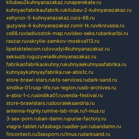
kitubeu2kuhnyanazakaz.ru
naperekate.ru
kuhnyaofabrikaufabrik.ru
kitubeu-2-kuhnyanazakaz.ru
xehyroo-5-kuhnyanazakaz.ru
cs-68.ru
guzywia-4-kuhnyanazakaz.ru
mir-tk.ru
vlknrussia.ru
cs68.ru
vladivostok-map.ru
video-seks.ru
bankaribi.ru
raszar.ru
vskrytie-zamkov-moskva113.ru
lipetsktelecom.ru
tovudyi4kuhnyanazakaz.ru
seksuzb.ru
guzywia4kuhnyanazakaz.ru
fabrikaofabrikaokuhny.ru
kuhnyaekuhnyaafabrika.ru
kuhnyaykuhnyayfabrika.ru
e-abis1c.ru
store-brawl-stars.ru
kts-services.ru
dark-sand.ru
sindika-01.ru
sp-life.ru
x-legion.ru
sib-archives.ru
e-abis-1-c.ru
sindika01.ru
venda-festival.ru
store-brawlstars.ru
dooraleksandria.ru
antenna-highly.ru
mine-lab-msk.ru
1-mus.ru
3-sex-porn.ru
ban-damn.ru
purse-factory.ru
viagra-tablet.ru
fasbags.ru
adler-jun.ru
bandamn.ru
fincontech.ru
3sexporn.ru
1mus.ru
darksand.ru