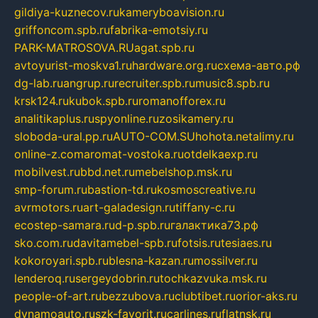
gildiya-kuznecov.ru
kameryboavision.ru
griffoncom.spb.ru
fabrika-emotsiy.ru
PARK-MATROSOVA.RU
agat.spb.ru
avtoyurist-moskva1.ru
hardware.org.ru
схема-авто.рф
dg-lab.ru
angrup.ru
recruiter.spb.ru
music8.spb.ru
krsk124.ru
kubok.spb.ru
romanofforex.ru
analitikaplus.ru
spyonline.ru
zosikamery.ru
sloboda-ural.pp.ru
AUTO-COM.SU
hohota.net
alimy.ru
online-z.com
aromat-vostoka.ru
otdelkaexp.ru
mobilvest.ru
bbd.net.ru
mebelshop.msk.ru
smp-forum.ru
bastion-td.ru
kosmoscreative.ru
avrmotors.ru
art-galadesign.ru
tiffany-c.ru
ecostep-samara.ru
d-p.spb.ru
галактика73.рф
sko.com.ru
davitamebel-spb.ru
fotsis.ru
tesiaes.ru
kokoroyari.spb.ru
blesna-kazan.ru
mossilver.ru
lenderoq.ru
sergeydobrin.ru
tochkazvuka.msk.ru
people-of-art.ru
bezzubova.ru
clubtibet.ru
orior-aks.ru
dynamoauto.ru
szk-favorit.ru
carlines.ru
flatnsk.ru