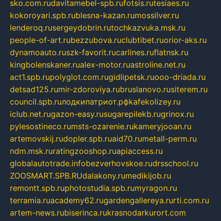
sko.com.ru
davitamebel-spb.ru
fotsis.ru
tesiaes.ru
kokoroyari.spb.ru
blesna-kazan.ru
mossilver.ru
lenderoq.ru
sergeydobrin.ru
tochkazvuka.msk.ru
people-of-art.ru
bezzubova.ru
clubtibet.ru
orior-aks.ru
dynamoauto.ru
szk-favorit.ru
carlines.ru
flatnsk.ru
kingbolenskaner.ru
alex-motor.ru
astroline.net.ru
act1.spb.ru
polyglot.com.ru
gidlipetsk.ru
ooo-driada.ru
detsad125.ru
mir-zdoroviya.ru
bruslanovo.ru
siterem.ru
council.spb.ru
лодкипатриот.рф
kafekolizey.ru
iclub.net.ru
gazon-easy.ru
sugarepilekb.ru
grinox.ru
pylesostineco.ru
msts-ozarenie.ru
kameryjooan.ru
artemovskij.ru
dopler.spb.ru
aid70.ru
metall-perm.ru
ndm.msk.ru
ratingzooshop.ru
apiaccess.ru
globalautotrade.info
bezverhovskoe.ru
drsschool.ru
ZOOSMART.SPB.RU
dalakony.ru
medikijob.ru
remontt.spb.ru
photostudia.spb.ru
myragon.ru
terramia.ru
academy62.ru
gardengallereya.ru
rti.com.ru
artem-news.ru
biserinca.ru
krasnodarkurort.com