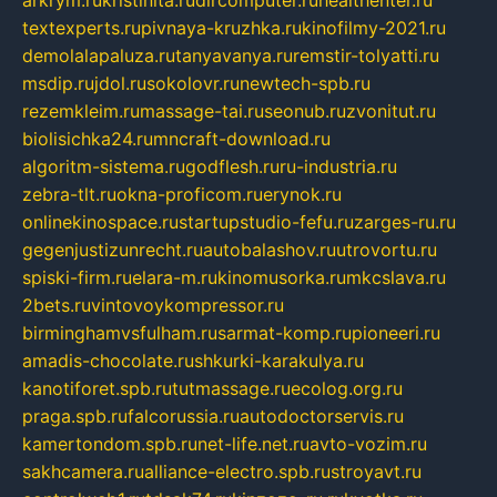
textexperts.ru
pivnaya-kruzhka.ru
kinofilmy-2021.ru
demolalapaluza.ru
tanyavanya.ru
remstir-tolyatti.ru
msdip.ru
jdol.ru
sokolovr.ru
newtech-spb.ru
rezemkleim.ru
massage-tai.ru
seonub.ru
zvonitut.ru
biolisichka24.ru
mncraft-download.ru
algoritm-sistema.ru
godflesh.ru
ru-industria.ru
zebra-tlt.ru
okna-proficom.ru
erynok.ru
onlinekinospace.ru
startupstudio-fefu.ru
zarges-ru.ru
gegenjustizunrecht.ru
autobalashov.ru
utrovortu.ru
spiski-firm.ru
elara-m.ru
kinomusorka.ru
mkcslava.ru
2bets.ru
vintovoykompressor.ru
birminghamvsfulham.ru
sarmat-komp.ru
pioneeri.ru
amadis-chocolate.ru
shkurki-karakulya.ru
kanotiforet.spb.ru
tutmassage.ru
ecolog.org.ru
praga.spb.ru
falcorussia.ru
autodoctorservis.ru
kamertondom.spb.ru
net-life.net.ru
avto-vozim.ru
sakhcamera.ru
alliance-electro.spb.ru
stroyavt.ru