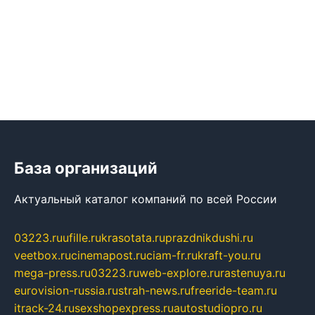
База организаций
Актуальный каталог компаний по всей России
03223.ru
ufille.ru
krasotata.ru
prazdnikdushi.ru
veetbox.ru
cinemapost.ru
ciam-fr.ru
kraft-you.ru
mega-press.ru
03223.ru
web-explore.ru
rastenuya.ru
eurovision-russia.ru
strah-news.ru
freeride-team.ru
itrack-24.ru
sexshopexpress.ru
autostudiopro.ru