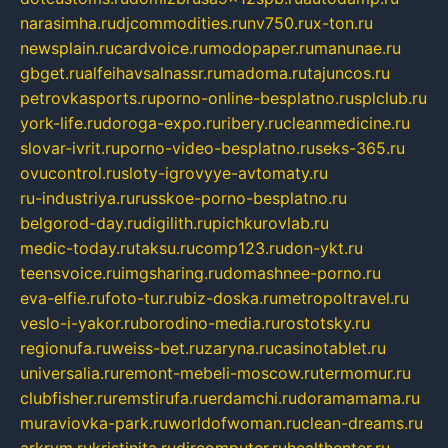
narasimha.ru
djcommodities.ru
nv750.ru
x-ton.ru
newsplain.ru
cardvoice.ru
modopaper.ru
manunae.ru
gbget.ru
alfeihavsalnassr.ru
madoma.ru
tajuncos.ru
petrovkasports.ru
porno-online-besplatno.ru
splclub.ru
york-life.ru
doroga-expo.ru
ribery.ru
cleanmedicine.ru
slovar-ivrit.ru
porno-video-besplatno.ru
seks-365.ru
ovucontrol.ru
sloty-igrovyye-avtomaty.ru
ru-industriya.ru
russkoe-porno-besplatno.ru
belgorod-day.ru
digilith.ru
pichkurovlab.ru
medic-today.ru
taksu.ru
comp123.ru
don-ykt.ru
teensvoice.ru
imgsharing.ru
domashnee-porno.ru
eva-elfie.ru
foto-tur.ru
biz-doska.ru
metropoltravel.ru
veslo-i-yakor.ru
borodino-media.ru
rostotsky.ru
regionufa.ru
weiss-bet.ru
zaryna.ru
casinotablet.ru
universalia.ru
remont-mebeli-moscow.ru
termomur.ru
clubfisher.ru
remstirufa.ru
erdamchi.ru
doramamama.ru
muraviovka-park.ru
worldofwoman.ru
clean-dreams.ru
arkrym.ru
kristinita.ru
dircomputer.ru
healthenter.ru