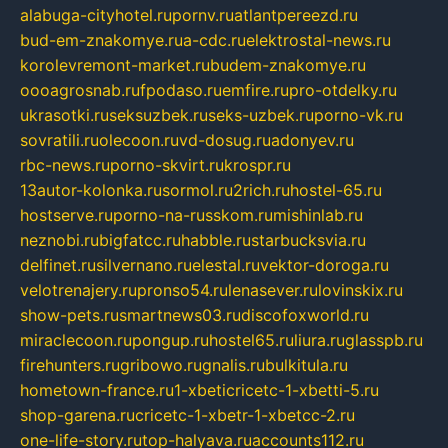
alabuga-cityhotel.ru
pornv.ru
atlantpereezd.ru
bud-em-znakomye.ru
a-cdc.ru
elektrostal-news.ru
korolevremont-market.ru
budem-znakomye.ru
oooagrosnab.ru
fpodaso.ru
emfire.ru
pro-otdelky.ru
ukrasotki.ru
seksuzbek.ru
seks-uzbek.ru
porno-vk.ru
sovratili.ru
olecoon.ru
vd-dosug.ru
adonyev.ru
rbc-news.ru
porno-skvirt.ru
krospr.ru
13autor-kolonka.ru
sormol.ru
2rich.ru
hostel-65.ru
hostserve.ru
porno-na-russkom.ru
mishinlab.ru
neznobi.ru
bigfatcc.ru
habble.ru
starbucksvia.ru
delfinet.ru
silvernano.ru
elestal.ru
vektor-doroga.ru
velotrenajery.ru
pronso54.ru
lenasever.ru
lovinskix.ru
show-pets.ru
smartnews03.ru
discofoxworld.ru
miraclecoon.ru
pongup.ru
hostel65.ru
liura.ru
glasspb.ru
firehunters.ru
gribowo.ru
gnalis.ru
bulkitula.ru
hometown-france.ru
1-xbeticricetc-1-xbetti-5.ru
shop-garena.ru
cricetc-1-xbetr-1-xbetcc-2.ru
one-life-story.ru
top-halyava.ru
accounts112.ru