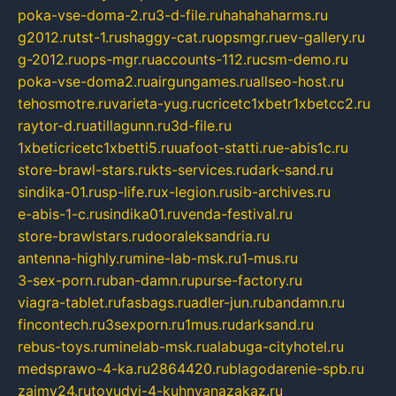
poka-vse-doma-2.ru
3-d-file.ru
hahahaharms.ru
g2012.ru
tst-1.ru
shaggy-cat.ru
opsmgr.ru
ev-gallery.ru
g-2012.ru
ops-mgr.ru
accounts-112.ru
csm-demo.ru
poka-vse-doma2.ru
airgungames.ru
allseo-host.ru
tehosmotre.ru
varieta-yug.ru
cricetc1xbetr1xbetcc2.ru
raytor-d.ru
atillagunn.ru
3d-file.ru
1xbeticricetc1xbetti5.ru
uafoot-statti.ru
e-abis1c.ru
store-brawl-stars.ru
kts-services.ru
dark-sand.ru
sindika-01.ru
sp-life.ru
x-legion.ru
sib-archives.ru
e-abis-1-c.ru
sindika01.ru
venda-festival.ru
store-brawlstars.ru
dooraleksandria.ru
antenna-highly.ru
mine-lab-msk.ru
1-mus.ru
3-sex-porn.ru
ban-damn.ru
purse-factory.ru
viagra-tablet.ru
fasbags.ru
adler-jun.ru
bandamn.ru
fincontech.ru
3sexporn.ru
1mus.ru
darksand.ru
rebus-toys.ru
minelab-msk.ru
alabuga-cityhotel.ru
medsprawo-4-ka.ru
2864420.ru
blagodarenie-spb.ru
zajmy24.ru
tovudyi-4-kuhnyanazakaz.ru