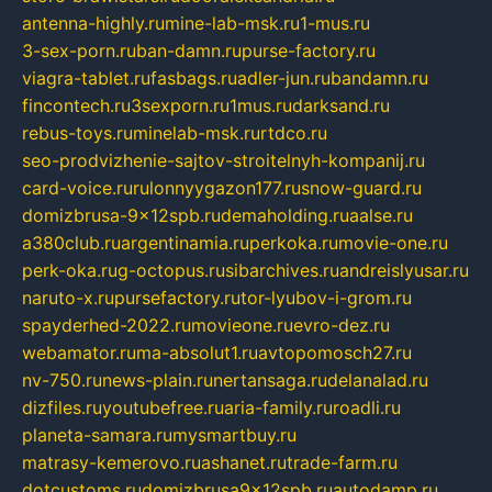
antenna-highly.ru
mine-lab-msk.ru
1-mus.ru
3-sex-porn.ru
ban-damn.ru
purse-factory.ru
viagra-tablet.ru
fasbags.ru
adler-jun.ru
bandamn.ru
fincontech.ru
3sexporn.ru
1mus.ru
darksand.ru
rebus-toys.ru
minelab-msk.ru
rtdco.ru
seo-prodvizhenie-sajtov-stroitelnyh-kompanij.ru
card-voice.ru
rulonnyygazon177.ru
snow-guard.ru
domizbrusa-9x12spb.ru
demaholding.ru
aalse.ru
a380club.ru
argentinamia.ru
perkoka.ru
movie-one.ru
perk-oka.ru
g-octopus.ru
sibarchives.ru
andreislyusar.ru
naruto-x.ru
pursefactory.ru
tor-lyubov-i-grom.ru
spayderhed-2022.ru
movieone.ru
evro-dez.ru
webamator.ru
ma-absolut1.ru
avtopomosch27.ru
nv-750.ru
news-plain.ru
nertansaga.ru
delanalad.ru
dizfiles.ru
youtubefree.ru
aria-family.ru
roadli.ru
planeta-samara.ru
mysmartbuy.ru
matrasy-kemerovo.ru
ashanet.ru
trade-farm.ru
dotcustoms.ru
domizbrusa9x12spb.ru
autodamp.ru