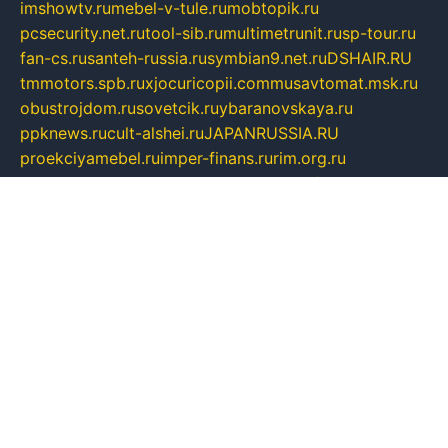
imshowtv.ru
mebel-v-tule.ru
mobtopik.ru
pcsecurity.net.ru
tool-sib.ru
multimetrunit.ru
sp-tour.ru
fan-cs.ru
santeh-russia.ru
symbian9.net.ru
DSHAIR.RU
tmmotors.spb.ru
xjocuricopii.com
musavtomat.msk.ru
obustrojdom.ru
sovetcik.ru
ybaranovskaya.ru
ppknews.ru
cult-alshei.ru
JAPANRUSSIA.RU
proekciyamebel.ru
imper-finans.ru
rim.org.ru
glamourai.ru
brassminus.ru
zabor-pro.ru
ftn.pp.ru
dorogoe58.ru
laimengpacker.ru
kuzova-zapchasti.ru
sageerp.ru
taxodrom.ru
dsrazvitie.ru
hardcity.net.ru
ratinghomegames.ru
topservice25.ru
gubernyan.ru
gtglasslined.ru
ii4.ru
tssport.spb.ru
andorra24.com
blackwallstreet.ru
oboimos.ru
optim-doors.com.ru
ikuch.ru
nycr.org.ru
npa21.ru
vremya-ch.spb.ru
desert000.ru
ivtorgi.ru
ifiori.ru
catalog-statei.ru
dcv.org.ru
spetsmaster174.ru
ipkameryhiseeu.ru
dum26.ru
ruspol.spb.ru
fr-opendp.ru
kam-solnyshko.ru
cheyenne-arapaho.ru
sevzapmetal.spb.ru