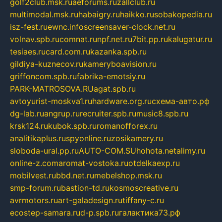
golf2club.msk.ru
aeforums.ru
zallclub.ru
multimodal.msk.ru
habaigry.ru
haikko.ru
sobakopedia.ru
isz-fest.ru
ewnc.info
screensaver-clock.net.ru
volnav.spb.ru
comnat.ru
npf.net.ru
7bit.pp.ru
kalugatur.ru
tesiaes.ru
card.com.ru
kazanka.spb.ru
gildiya-kuznecov.ru
kameryboavision.ru
griffoncom.spb.ru
fabrika-emotsiy.ru
PARK-MATROSOVA.RU
agat.spb.ru
avtoyurist-moskva1.ru
hardware.org.ru
схема-авто.рф
dg-lab.ru
angrup.ru
recruiter.spb.ru
music8.spb.ru
krsk124.ru
kubok.spb.ru
romanofforex.ru
analitikaplus.ru
spyonline.ru
zosikamery.ru
sloboda-ural.pp.ru
AUTO-COM.SU
hohota.net
alimy.ru
online-z.com
aromat-vostoka.ru
otdelkaexp.ru
mobilvest.ru
bbd.net.ru
mebelshop.msk.ru
smp-forum.ru
bastion-td.ru
kosmoscreative.ru
avrmotors.ru
art-galadesign.ru
tiffany-c.ru
ecostep-samara.ru
d-p.spb.ru
галактика73.рф