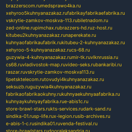
brazzerscom.ru
medsprawo4ka.ru
xehyroo5kuhnyanazakaz.ru
fabrikayfabrikaefabrika.ru
vskrytie-zamkov-moskva-113.ru
biletnadom.ru
zed-online.ru
pimchax.ru
brazzers-hd.ru
z-host.ru
kitubeu2kuhnyanazakaz.ru
naperekate.ru
kuhnyaofabrikaufabrik.ru
kitubeu-2-kuhnyanazakaz.ru
xehyroo-5-kuhnyanazakaz.ru
cs-68.ru
guzywia-4-kuhnyanazakaz.ru
mir-tk.ru
vlknrussia.ru
cs68.ru
vladivostok-map.ru
video-seks.ru
bankaribi.ru
raszar.ru
vskrytie-zamkov-moskva113.ru
lipetsktelecom.ru
tovudyi4kuhnyanazakaz.ru
seksuzb.ru
guzywia4kuhnyanazakaz.ru
fabrikaofabrikaokuhny.ru
kuhnyaekuhnyaafabrika.ru
kuhnyaykuhnyayfabrika.ru
e-abis1c.ru
store-brawl-stars.ru
kts-services.ru
dark-sand.ru
sindika-01.ru
sp-life.ru
x-legion.ru
sib-archives.ru
e-abis-1-c.ru
sindika01.ru
venda-festival.ru
store-brawlstars.ru
dooraleksandria.ru