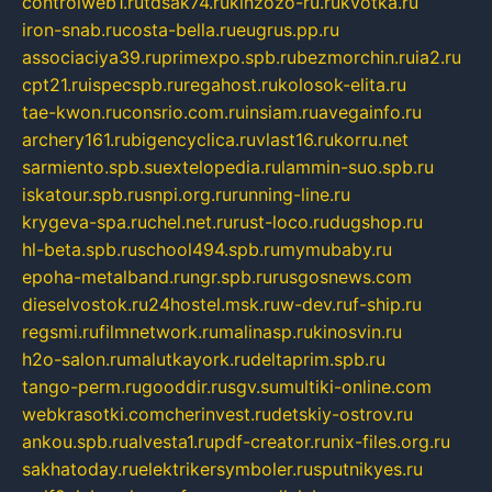
controlweb1.ru
tdsak74.ru
kinzozo-ru.ru
kvotka.ru
iron-snab.ru
costa-bella.ru
eugrus.pp.ru
associaciya39.ru
primexpo.spb.ru
bezmorchin.ru
ia2.ru
cpt21.ru
ispecspb.ru
regahost.ru
kolosok-elita.ru
tae-kwon.ru
consrio.com.ru
insiam.ru
avegainfo.ru
archery161.ru
bigencyclica.ru
vlast16.ru
korru.net
sarmiento.spb.su
extelopedia.ru
lammin-suo.spb.ru
iskatour.spb.ru
snpi.org.ru
running-line.ru
krygeva-spa.ru
chel.net.ru
rust-loco.ru
dugshop.ru
hl-beta.spb.ru
school494.spb.ru
mymubaby.ru
epoha-metalband.ru
ngr.spb.ru
rusgosnews.com
dieselvostok.ru
24hostel.msk.ru
w-dev.ru
f-ship.ru
regsmi.ru
filmnetwork.ru
malinasp.ru
kinosvin.ru
h2o-salon.ru
malutkayork.ru
deltaprim.spb.ru
tango-perm.ru
gooddir.ru
sgv.su
multiki-online.com
webkrasotki.com
cherinvest.ru
detskiy-ostrov.ru
ankou.spb.ru
alvesta1.ru
pdf-creator.ru
nix-files.org.ru
sakhatoday.ru
elektrikersymboler.ru
sputnikyes.ru