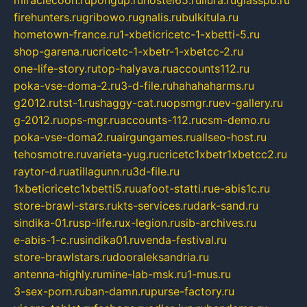
firehunters.ru
gribowo.ru
gnalis.ru
bulkitula.ru
hometown-france.ru
1-xbeticricetc-1-xbetti-5.ru
shop-garena.ru
cricetc-1-xbetr-1-xbetcc-2.ru
one-life-story.ru
top-halyava.ru
accounts112.ru
poka-vse-doma-2.ru
3-d-file.ru
hahahaharms.ru
g2012.ru
tst-1.ru
shaggy-cat.ru
opsmgr.ru
ev-gallery.ru
g-2012.ru
ops-mgr.ru
accounts-112.ru
csm-demo.ru
poka-vse-doma2.ru
airgungames.ru
allseo-host.ru
tehosmotre.ru
varieta-yug.ru
cricetc1xbetr1xbetcc2.ru
raytor-d.ru
atillagunn.ru
3d-file.ru
1xbeticricetc1xbetti5.ru
uafoot-statti.ru
e-abis1c.ru
store-brawl-stars.ru
kts-services.ru
dark-sand.ru
sindika-01.ru
sp-life.ru
x-legion.ru
sib-archives.ru
e-abis-1-c.ru
sindika01.ru
venda-festival.ru
store-brawlstars.ru
dooraleksandria.ru
antenna-highly.ru
mine-lab-msk.ru
1-mus.ru
3-sex-porn.ru
ban-damn.ru
purse-factory.ru