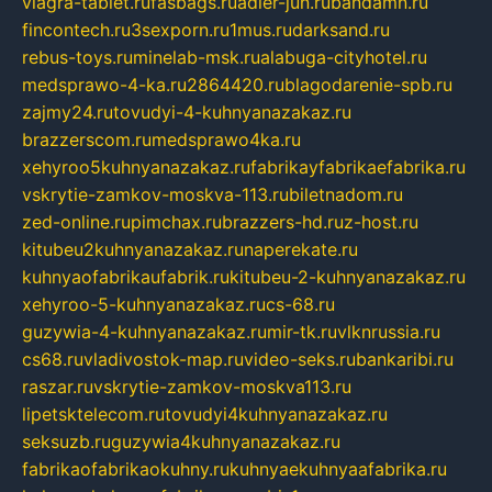
viagra-tablet.ru
fasbags.ru
adler-jun.ru
bandamn.ru
fincontech.ru
3sexporn.ru
1mus.ru
darksand.ru
rebus-toys.ru
minelab-msk.ru
alabuga-cityhotel.ru
medsprawo-4-ka.ru
2864420.ru
blagodarenie-spb.ru
zajmy24.ru
tovudyi-4-kuhnyanazakaz.ru
brazzerscom.ru
medsprawo4ka.ru
xehyroo5kuhnyanazakaz.ru
fabrikayfabrikaefabrika.ru
vskrytie-zamkov-moskva-113.ru
biletnadom.ru
zed-online.ru
pimchax.ru
brazzers-hd.ru
z-host.ru
kitubeu2kuhnyanazakaz.ru
naperekate.ru
kuhnyaofabrikaufabrik.ru
kitubeu-2-kuhnyanazakaz.ru
xehyroo-5-kuhnyanazakaz.ru
cs-68.ru
guzywia-4-kuhnyanazakaz.ru
mir-tk.ru
vlknrussia.ru
cs68.ru
vladivostok-map.ru
video-seks.ru
bankaribi.ru
raszar.ru
vskrytie-zamkov-moskva113.ru
lipetsktelecom.ru
tovudyi4kuhnyanazakaz.ru
seksuzb.ru
guzywia4kuhnyanazakaz.ru
fabrikaofabrikaokuhny.ru
kuhnyaekuhnyaafabrika.ru