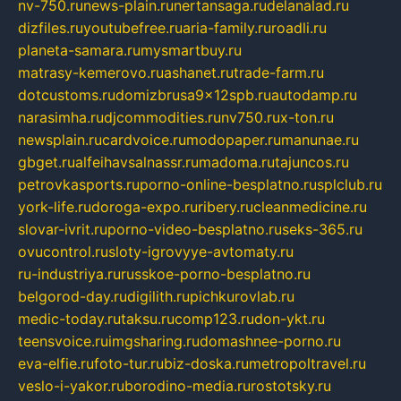
nv-750.ru
news-plain.ru
nertansaga.ru
delanalad.ru
dizfiles.ru
youtubefree.ru
aria-family.ru
roadli.ru
planeta-samara.ru
mysmartbuy.ru
matrasy-kemerovo.ru
ashanet.ru
trade-farm.ru
dotcustoms.ru
domizbrusa9x12spb.ru
autodamp.ru
narasimha.ru
djcommodities.ru
nv750.ru
x-ton.ru
newsplain.ru
cardvoice.ru
modopaper.ru
manunae.ru
gbget.ru
alfeihavsalnassr.ru
madoma.ru
tajuncos.ru
petrovkasports.ru
porno-online-besplatno.ru
splclub.ru
york-life.ru
doroga-expo.ru
ribery.ru
cleanmedicine.ru
slovar-ivrit.ru
porno-video-besplatno.ru
seks-365.ru
ovucontrol.ru
sloty-igrovyye-avtomaty.ru
ru-industriya.ru
russkoe-porno-besplatno.ru
belgorod-day.ru
digilith.ru
pichkurovlab.ru
medic-today.ru
taksu.ru
comp123.ru
don-ykt.ru
teensvoice.ru
imgsharing.ru
domashnee-porno.ru
eva-elfie.ru
foto-tur.ru
biz-doska.ru
metropoltravel.ru
veslo-i-yakor.ru
borodino-media.ru
rostotsky.ru