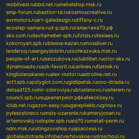
mobilvest.ru
bbd.net.ru
mebelshop.msk.ru
smp-forum.ru
bastion-td.ru
kosmoscreative.ru
avrmotors.ru
art-galadesign.ru
tiffany-c.ru
ecostep-samara.ru
d-p.spb.ru
галактика73.рф
sko.com.ru
davitamebel-spb.ru
fotsis.ru
tesiaes.ru
kokoroyari.spb.ru
blesna-kazan.ru
mossilver.ru
lenderoq.ru
sergeydobrin.ru
tochkazvuka.msk.ru
people-of-art.ru
bezzubova.ru
clubtibet.ru
orior-aks.ru
dynamoauto.ru
szk-favorit.ru
carlines.ru
flatnsk.ru
kingbolenskaner.ru
alex-motor.ru
astroline.net.ru
act1.spb.ru
polyglot.com.ru
gidlipetsk.ru
ooo-driada.ru
detsad125.ru
mir-zdoroviya.ru
bruslanovo.ru
siterem.ru
council.spb.ru
лодкипатриот.рф
kafekolizey.ru
iclub.net.ru
gazon-easy.ru
sugarepilekb.ru
grinox.ru
pylesostineco.ru
msts-ozarenie.ru
kameryjooan.ru
artemovskij.ru
dopler.spb.ru
aid70.ru
metall-perm.ru
ndm.msk.ru
ratingzooshop.ru
apiaccess.ru
globalautotrade.info
bezverhovskoe.ru
drsschool.ru