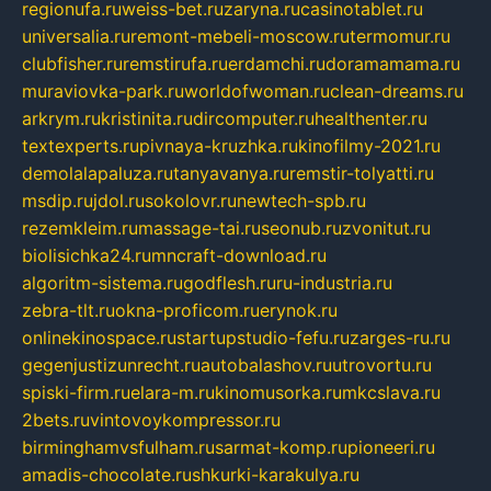
regionufa.ru
weiss-bet.ru
zaryna.ru
casinotablet.ru
universalia.ru
remont-mebeli-moscow.ru
termomur.ru
clubfisher.ru
remstirufa.ru
erdamchi.ru
doramamama.ru
muraviovka-park.ru
worldofwoman.ru
clean-dreams.ru
arkrym.ru
kristinita.ru
dircomputer.ru
healthenter.ru
textexperts.ru
pivnaya-kruzhka.ru
kinofilmy-2021.ru
demolalapaluza.ru
tanyavanya.ru
remstir-tolyatti.ru
msdip.ru
jdol.ru
sokolovr.ru
newtech-spb.ru
rezemkleim.ru
massage-tai.ru
seonub.ru
zvonitut.ru
biolisichka24.ru
mncraft-download.ru
algoritm-sistema.ru
godflesh.ru
ru-industria.ru
zebra-tlt.ru
okna-proficom.ru
erynok.ru
onlinekinospace.ru
startupstudio-fefu.ru
zarges-ru.ru
gegenjustizunrecht.ru
autobalashov.ru
utrovortu.ru
spiski-firm.ru
elara-m.ru
kinomusorka.ru
mkcslava.ru
2bets.ru
vintovoykompressor.ru
birminghamvsfulham.ru
sarmat-komp.ru
pioneeri.ru
amadis-chocolate.ru
shkurki-karakulya.ru