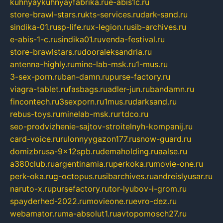
kuhnyaykuhnyayfabrika.ru
e-abis1c.ru
store-brawl-stars.ru
kts-services.ru
dark-sand.ru
sindika-01.ru
sp-life.ru
x-legion.ru
sib-archives.ru
e-abis-1-c.ru
sindika01.ru
venda-festival.ru
store-brawlstars.ru
dooraleksandria.ru
antenna-highly.ru
mine-lab-msk.ru
1-mus.ru
3-sex-porn.ru
ban-damn.ru
purse-factory.ru
viagra-tablet.ru
fasbags.ru
adler-jun.ru
bandamn.ru
fincontech.ru
3sexporn.ru
1mus.ru
darksand.ru
rebus-toys.ru
minelab-msk.ru
rtdco.ru
seo-prodvizhenie-sajtov-stroitelnyh-kompanij.ru
card-voice.ru
rulonnyygazon177.ru
snow-guard.ru
domizbrusa-9x12spb.ru
demaholding.ru
aalse.ru
a380club.ru
argentinamia.ru
perkoka.ru
movie-one.ru
perk-oka.ru
g-octopus.ru
sibarchives.ru
andreislyusar.ru
naruto-x.ru
pursefactory.ru
tor-lyubov-i-grom.ru
spayderhed-2022.ru
movieone.ru
evro-dez.ru
webamator.ru
ma-absolut1.ru
avtopomosch27.ru