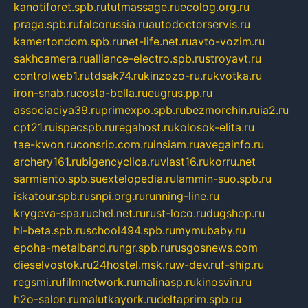
kanotiforet.spb.ru
tutmassage.ru
ecolog.org.ru
praga.spb.ru
falcorussia.ru
autodoctorservis.ru
kamertondom.spb.ru
net-life.net.ru
avto-vozim.ru
sakhcamera.ru
alliance-electro.spb.ru
stroyavt.ru
controlweb1.ru
tdsak74.ru
kinzozo-ru.ru
kvotka.ru
iron-snab.ru
costa-bella.ru
eugrus.pp.ru
associaciya39.ru
primexpo.spb.ru
bezmorchin.ru
ia2.ru
cpt21.ru
ispecspb.ru
regahost.ru
kolosok-elita.ru
tae-kwon.ru
consrio.com.ru
insiam.ru
avegainfo.ru
archery161.ru
bigencyclica.ru
vlast16.ru
korru.net
sarmiento.spb.su
extelopedia.ru
lammin-suo.spb.ru
iskatour.spb.ru
snpi.org.ru
running-line.ru
krygeva-spa.ru
chel.net.ru
rust-loco.ru
dugshop.ru
hl-beta.spb.ru
school494.spb.ru
mymubaby.ru
epoha-metalband.ru
ngr.spb.ru
rusgosnews.com
dieselvostok.ru
24hostel.msk.ru
w-dev.ru
f-ship.ru
regsmi.ru
filmnetwork.ru
malinasp.ru
kinosvin.ru
h2o-salon.ru
malutkayork.ru
deltaprim.spb.ru