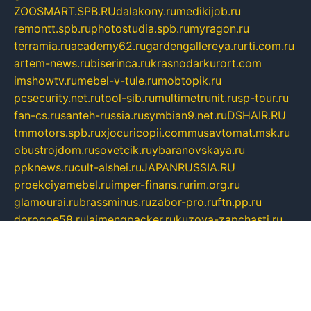
ZOOSMART.SPB.RU
dalakony.ru
medikijob.ru
remontt.spb.ru
photostudia.spb.ru
myragon.ru
terramia.ru
academy62.ru
gardengallereya.ru
rti.com.ru
artem-news.ru
biserinca.ru
krasnodarkurort.com
imshowtv.ru
mebel-v-tule.ru
mobtopik.ru
pcsecurity.net.ru
tool-sib.ru
multimetrunit.ru
sp-tour.ru
fan-cs.ru
santeh-russia.ru
symbian9.net.ru
DSHAIR.RU
tmmotors.spb.ru
xjocuricopii.com
musavtomat.msk.ru
obustrojdom.ru
sovetcik.ru
ybaranovskaya.ru
ppknews.ru
cult-alshei.ru
JAPANRUSSIA.RU
proekciyamebel.ru
imper-finans.ru
rim.org.ru
glamourai.ru
brassminus.ru
zabor-pro.ru
ftn.pp.ru
dorogoe58.ru
laimengpacker.ru
kuzova-zapchasti.ru
sageerp.ru
taxodrom.ru
dsrazvitie.ru
hardcity.net.ru
ratinghomegames.ru
topservice25.ru
gubernyan.ru
gtglasslined.ru
ii4.ru
tssport.spb.ru
andorra24.com
blackwallstreet.ru
oboimos.ru
optim-doors.com.ru
ikuch.ru
nycr.org.ru
npa21.ru
vremya-ch.spb.ru