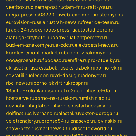
veetbox.ru
cinemapost.ru
ciam-fr.ru
kraft-you.ru
mega-press.ru
03223.ru
web-explore.ru
rastenuya.ru
eurovision-russia.ru
strah-news.ru
freeride-team.ru
itrack-24.ru
sexshopexpress.ru
autostudiopro.ru
alabuga-cityhotel.ru
pornv.ru
atlantpereezd.ru
bud-em-znakomye.ru
a-cdc.ru
elektrostal-news.ru
korolevremont-market.ru
budem-znakomye.ru
oooagrosnab.ru
fpodaso.ru
emfire.ru
pro-otdelky.ru
ukrasotki.ru
seksuzbek.ru
seks-uzbek.ru
porno-vk.ru
sovratili.ru
olecoon.ru
vd-dosug.ru
adonyev.ru
rbc-news.ru
porno-skvirt.ru
krospr.ru
13autor-kolonka.ru
sormol.ru
2rich.ru
hostel-65.ru
hostserve.ru
porno-na-russkom.ru
mishinlab.ru
neznobi.ru
bigfatcc.ru
habble.ru
starbucksvia.ru
delfinet.ru
silvernano.ru
elestal.ru
vektor-doroga.ru
velotrenajery.ru
pronso54.ru
lenasever.ru
lovinskix.ru
show-pets.ru
smartnews03.ru
discofoxworld.ru
miraclecoon.ru
pongup.ru
hostel65.ru
liura.ru
glasspb.ru