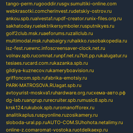
tango-perm.ru
gooddir.ru
sgv.su
multiki-online.com
webkrasotki.com
cherinvest.ru
detskiy-ostrov.ru
ankou.spb.ru
alvesta1.ru
pdf-creator.ru
nix-files.org.ru
sakhatoday.ru
elektrikersymboler.ru
sputnikyes.ru
golf2club.msk.ru
aeforums.ru
zallclub.ru
multimodal.msk.ru
habaigry.ru
haikko.ru
sobakopedia.ru
isz-fest.ru
ewnc.info
screensaver-clock.net.ru
volnav.spb.ru
comnat.ru
npf.net.ru
7bit.pp.ru
kalugatur.ru
tesiaes.ru
card.com.ru
kazanka.spb.ru
gildiya-kuznecov.ru
kameryboavision.ru
griffoncom.spb.ru
fabrika-emotsiy.ru
PARK-MATROSOVA.RU
agat.spb.ru
avtoyurist-moskva1.ru
hardware.org.ru
схема-авто.рф
dg-lab.ru
angrup.ru
recruiter.spb.ru
music8.spb.ru
krsk124.ru
kubok.spb.ru
romanofforex.ru
analitikaplus.ru
spyonline.ru
zosikamery.ru
sloboda-ural.pp.ru
AUTO-COM.SU
hohota.net
alimy.ru
online-z.com
aromat-vostoka.ru
otdelkaexp.ru