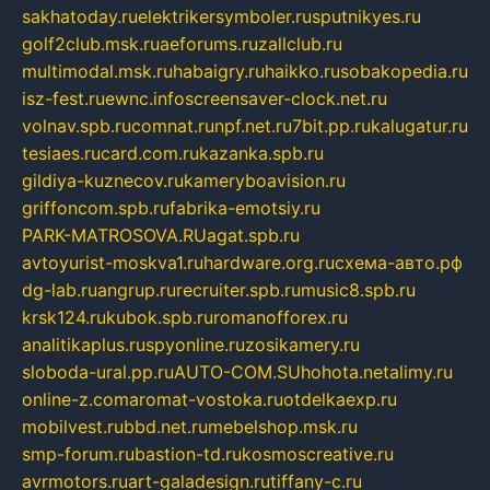
sakhatoday.ru
elektrikersymboler.ru
sputnikyes.ru
golf2club.msk.ru
aeforums.ru
zallclub.ru
multimodal.msk.ru
habaigry.ru
haikko.ru
sobakopedia.ru
isz-fest.ru
ewnc.info
screensaver-clock.net.ru
volnav.spb.ru
comnat.ru
npf.net.ru
7bit.pp.ru
kalugatur.ru
tesiaes.ru
card.com.ru
kazanka.spb.ru
gildiya-kuznecov.ru
kameryboavision.ru
griffoncom.spb.ru
fabrika-emotsiy.ru
PARK-MATROSOVA.RU
agat.spb.ru
avtoyurist-moskva1.ru
hardware.org.ru
схема-авто.рф
dg-lab.ru
angrup.ru
recruiter.spb.ru
music8.spb.ru
krsk124.ru
kubok.spb.ru
romanofforex.ru
analitikaplus.ru
spyonline.ru
zosikamery.ru
sloboda-ural.pp.ru
AUTO-COM.SU
hohota.net
alimy.ru
online-z.com
aromat-vostoka.ru
otdelkaexp.ru
mobilvest.ru
bbd.net.ru
mebelshop.msk.ru
smp-forum.ru
bastion-td.ru
kosmoscreative.ru
avrmotors.ru
art-galadesign.ru
tiffany-c.ru