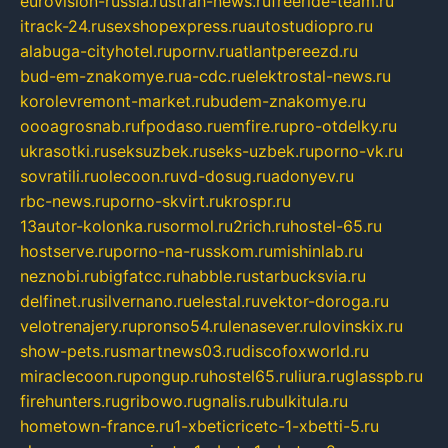
eurovision-russia.ru
strah-news.ru
freeride-team.ru
itrack-24.ru
sexshopexpress.ru
autostudiopro.ru
alabuga-cityhotel.ru
pornv.ru
atlantpereezd.ru
bud-em-znakomye.ru
a-cdc.ru
elektrostal-news.ru
korolevremont-market.ru
budem-znakomye.ru
oooagrosnab.ru
fpodaso.ru
emfire.ru
pro-otdelky.ru
ukrasotki.ru
seksuzbek.ru
seks-uzbek.ru
porno-vk.ru
sovratili.ru
olecoon.ru
vd-dosug.ru
adonyev.ru
rbc-news.ru
porno-skvirt.ru
krospr.ru
13autor-kolonka.ru
sormol.ru
2rich.ru
hostel-65.ru
hostserve.ru
porno-na-russkom.ru
mishinlab.ru
neznobi.ru
bigfatcc.ru
habble.ru
starbucksvia.ru
delfinet.ru
silvernano.ru
elestal.ru
vektor-doroga.ru
velotrenajery.ru
pronso54.ru
lenasever.ru
lovinskix.ru
show-pets.ru
smartnews03.ru
discofoxworld.ru
miraclecoon.ru
pongup.ru
hostel65.ru
liura.ru
glasspb.ru
firehunters.ru
gribowo.ru
gnalis.ru
bulkitula.ru
hometown-france.ru
1-xbeticricetc-1-xbetti-5.ru