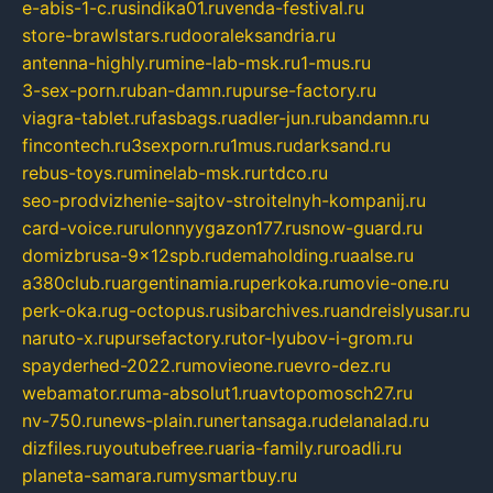
e-abis-1-c.ru
sindika01.ru
venda-festival.ru
store-brawlstars.ru
dooraleksandria.ru
antenna-highly.ru
mine-lab-msk.ru
1-mus.ru
3-sex-porn.ru
ban-damn.ru
purse-factory.ru
viagra-tablet.ru
fasbags.ru
adler-jun.ru
bandamn.ru
fincontech.ru
3sexporn.ru
1mus.ru
darksand.ru
rebus-toys.ru
minelab-msk.ru
rtdco.ru
seo-prodvizhenie-sajtov-stroitelnyh-kompanij.ru
card-voice.ru
rulonnyygazon177.ru
snow-guard.ru
domizbrusa-9x12spb.ru
demaholding.ru
aalse.ru
a380club.ru
argentinamia.ru
perkoka.ru
movie-one.ru
perk-oka.ru
g-octopus.ru
sibarchives.ru
andreislyusar.ru
naruto-x.ru
pursefactory.ru
tor-lyubov-i-grom.ru
spayderhed-2022.ru
movieone.ru
evro-dez.ru
webamator.ru
ma-absolut1.ru
avtopomosch27.ru
nv-750.ru
news-plain.ru
nertansaga.ru
delanalad.ru
dizfiles.ru
youtubefree.ru
aria-family.ru
roadli.ru
planeta-samara.ru
mysmartbuy.ru