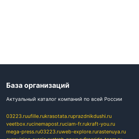
База организаций
Актуальный каталог компаний по всей России
03223.ru
ufille.ru
krasotata.ru
prazdnikdushi.ru
veetbox.ru
cinemapost.ru
ciam-fr.ru
kraft-you.ru
mega-press.ru
03223.ru
web-explore.ru
rastenuya.ru