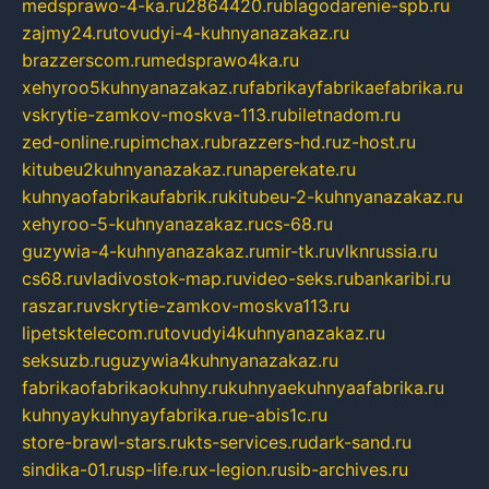
medsprawo-4-ka.ru
2864420.ru
blagodarenie-spb.ru
zajmy24.ru
tovudyi-4-kuhnyanazakaz.ru
brazzerscom.ru
medsprawo4ka.ru
xehyroo5kuhnyanazakaz.ru
fabrikayfabrikaefabrika.ru
vskrytie-zamkov-moskva-113.ru
biletnadom.ru
zed-online.ru
pimchax.ru
brazzers-hd.ru
z-host.ru
kitubeu2kuhnyanazakaz.ru
naperekate.ru
kuhnyaofabrikaufabrik.ru
kitubeu-2-kuhnyanazakaz.ru
xehyroo-5-kuhnyanazakaz.ru
cs-68.ru
guzywia-4-kuhnyanazakaz.ru
mir-tk.ru
vlknrussia.ru
cs68.ru
vladivostok-map.ru
video-seks.ru
bankaribi.ru
raszar.ru
vskrytie-zamkov-moskva113.ru
lipetsktelecom.ru
tovudyi4kuhnyanazakaz.ru
seksuzb.ru
guzywia4kuhnyanazakaz.ru
fabrikaofabrikaokuhny.ru
kuhnyaekuhnyaafabrika.ru
kuhnyaykuhnyayfabrika.ru
e-abis1c.ru
store-brawl-stars.ru
kts-services.ru
dark-sand.ru
sindika-01.ru
sp-life.ru
x-legion.ru
sib-archives.ru