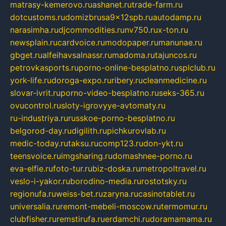
matrasy-kemerovo.ru
ashanet.ru
trade-farm.ru
dotcustoms.ru
domizbrusa9x12spb.ru
autodamp.ru
narasimha.ru
djcommodities.ru
nv750.ru
x-ton.ru
newsplain.ru
cardvoice.ru
modopaper.ru
manunae.ru
gbget.ru
alfeihavsalnassr.ru
madoma.ru
tajuncos.ru
petrovkasports.ru
porno-online-besplatno.ru
splclub.ru
york-life.ru
doroga-expo.ru
ribery.ru
cleanmedicine.ru
slovar-ivrit.ru
porno-video-besplatno.ru
seks-365.ru
ovucontrol.ru
sloty-igrovyye-avtomaty.ru
ru-industriya.ru
russkoe-porno-besplatno.ru
belgorod-day.ru
digilith.ru
pichkurovlab.ru
medic-today.ru
taksu.ru
comp123.ru
don-ykt.ru
teensvoice.ru
imgsharing.ru
domashnee-porno.ru
eva-elfie.ru
foto-tur.ru
biz-doska.ru
metropoltravel.ru
veslo-i-yakor.ru
borodino-media.ru
rostotsky.ru
regionufa.ru
weiss-bet.ru
zaryna.ru
casinotablet.ru
universalia.ru
remont-mebeli-moscow.ru
termomur.ru
clubfisher.ru
remstirufa.ru
erdamchi.ru
doramamama.ru