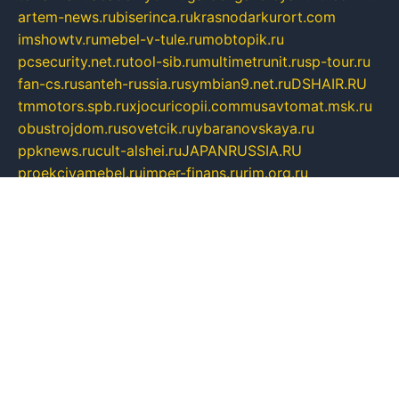
artem-news.ru
biserinca.ru
krasnodarkurort.com
imshowtv.ru
mebel-v-tule.ru
mobtopik.ru
pcsecurity.net.ru
tool-sib.ru
multimetrunit.ru
sp-tour.ru
fan-cs.ru
santeh-russia.ru
symbian9.net.ru
DSHAIR.RU
tmmotors.spb.ru
xjocuricopii.com
musavtomat.msk.ru
obustrojdom.ru
sovetcik.ru
ybaranovskaya.ru
ppknews.ru
cult-alshei.ru
JAPANRUSSIA.RU
proekciyamebel.ru
imper-finans.ru
rim.org.ru
glamourai.ru
brassminus.ru
zabor-pro.ru
ftn.pp.ru
dorogoe58.ru
laimengpacker.ru
kuzova-zapchasti.ru
sageerp.ru
taxodrom.ru
dsrazvitie.ru
hardcity.net.ru
ratinghomegames.ru
topservice25.ru
gubernyan.ru
gtglasslined.ru
ii4.ru
tssport.spb.ru
andorra24.com
blackwallstreet.ru
oboimos.ru
optim-doors.com.ru
ikuch.ru
nycr.org.ru
npa21.ru
vremya-ch.spb.ru
desert000.ru
ivtorgi.ru
ifiori.ru
catalog-statei.ru
dcv.org.ru
spetsmaster174.ru
ipkameryhiseeu.ru
dum26.ru
ruspol.spb.ru
fr-opendp.ru
kam-solnyshko.ru