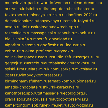
muraviovka-park.ru
worldofwoman.ru
clean-dreams.ru
arkrym.ru
kristinita.ru
dircomputer.ru
healthenter.ru
textexperts.ru
pivnaya-kruzhka.ru
kinofilmy-2021.ru
demolalapaluza.ru
tanyavanya.ru
remstir-tolyatti.ru
msdip.ru
jdol.ru
sokolovr.ru
newtech-spb.ru
rezemkleim.ru
massage-tai.ru
seonub.ru
zvonitut.ru
biolisichka24.ru
mncraft-download.ru
algoritm-sistema.ru
godflesh.ru
ru-industria.ru
zebra-tlt.ru
okna-proficom.ru
erynok.ru
onlinekinospace.ru
startupstudio-fefu.ru
zarges-ru.ru
gegenjustizunrecht.ru
autobalashov.ru
utrovortu.ru
spiski-firm.ru
elara-m.ru
kinomusorka.ru
mkcslava.ru
2bets.ru
vintovoykompressor.ru
birminghamvsfulham.ru
sarmat-komp.ru
pioneeri.ru
amadis-chocolate.ru
shkurki-karakulya.ru
kanotiforet.spb.ru
tutmassage.ru
ecolog.org.ru
praga.spb.ru
falcorussia.ru
autodoctorservis.ru
kamertondom.spb.ru
net-life.net.ru
avto-vozim.ru