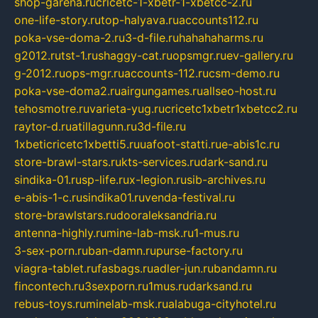
shop-garena.ru
cricetc-1-xbetr-1-xbetcc-2.ru
one-life-story.ru
top-halyava.ru
accounts112.ru
poka-vse-doma-2.ru
3-d-file.ru
hahahaharms.ru
g2012.ru
tst-1.ru
shaggy-cat.ru
opsmgr.ru
ev-gallery.ru
g-2012.ru
ops-mgr.ru
accounts-112.ru
csm-demo.ru
poka-vse-doma2.ru
airgungames.ru
allseo-host.ru
tehosmotre.ru
varieta-yug.ru
cricetc1xbetr1xbetcc2.ru
raytor-d.ru
atillagunn.ru
3d-file.ru
1xbeticricetc1xbetti5.ru
uafoot-statti.ru
e-abis1c.ru
store-brawl-stars.ru
kts-services.ru
dark-sand.ru
sindika-01.ru
sp-life.ru
x-legion.ru
sib-archives.ru
e-abis-1-c.ru
sindika01.ru
venda-festival.ru
store-brawlstars.ru
dooraleksandria.ru
antenna-highly.ru
mine-lab-msk.ru
1-mus.ru
3-sex-porn.ru
ban-damn.ru
purse-factory.ru
viagra-tablet.ru
fasbags.ru
adler-jun.ru
bandamn.ru
fincontech.ru
3sexporn.ru
1mus.ru
darksand.ru
rebus-toys.ru
minelab-msk.ru
alabuga-cityhotel.ru