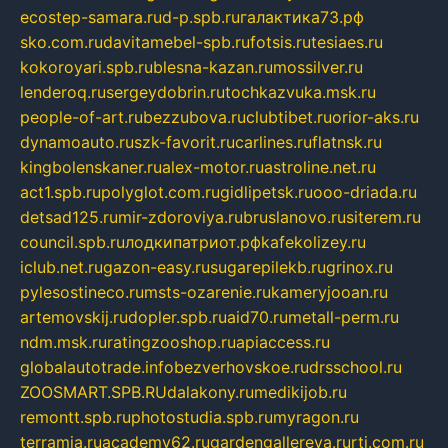
ecostep-samara.ru
d-p.spb.ru
галактика73.рф
sko.com.ru
davitamebel-spb.ru
fotsis.ru
tesiaes.ru
kokoroyari.spb.ru
blesna-kazan.ru
mossilver.ru
lenderoq.ru
sergeydobrin.ru
tochkazvuka.msk.ru
people-of-art.ru
bezzubova.ru
clubtibet.ru
orior-aks.ru
dynamoauto.ru
szk-favorit.ru
carlines.ru
flatnsk.ru
kingbolenskaner.ru
alex-motor.ru
astroline.net.ru
act1.spb.ru
polyglot.com.ru
gidlipetsk.ru
ooo-driada.ru
detsad125.ru
mir-zdoroviya.ru
bruslanovo.ru
siterem.ru
council.spb.ru
лодкипатриот.рф
kafekolizey.ru
iclub.net.ru
gazon-easy.ru
sugarepilekb.ru
grinox.ru
pylesostineco.ru
msts-ozarenie.ru
kameryjooan.ru
artemovskij.ru
dopler.spb.ru
aid70.ru
metall-perm.ru
ndm.msk.ru
ratingzooshop.ru
apiaccess.ru
globalautotrade.info
bezverhovskoe.ru
drsschool.ru
ZOOSMART.SPB.RU
dalakony.ru
medikijob.ru
remontt.spb.ru
photostudia.spb.ru
myragon.ru
terramia.ru
academy62.ru
gardengallereya.ru
rti.com.ru