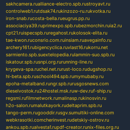
sakhcamera.ru
alliance-electro.spb.ru
stroyavt.ru
controlweb1.ru
tdsak74.ru
kinzozo-ru.ru
kvotka.ru
iron-snab.ru
costa-bella.ru
eugrus.pp.ru
associaciya39.ru
primexpo.spb.ru
bezmorchin.ru
ia2.ru
cpt21.ru
ispecspb.ru
regahost.ru
kolosok-elita.ru
tae-kwon.ru
consrio.com.ru
insiam.ru
avegainfo.ru
archery161.ru
bigencyclica.ru
vlast16.ru
korru.net
sarmiento.spb.su
extelopedia.ru
lammin-suo.spb.ru
iskatour.spb.ru
snpi.org.ru
running-line.ru
krygeva-spa.ru
chel.net.ru
rust-loco.ru
dugshop.ru
hl-beta.spb.ru
school494.spb.ru
mymubaby.ru
epoha-metalband.ru
ngr.spb.ru
rusgosnews.com
dieselvostok.ru
24hostel.msk.ru
w-dev.ru
f-ship.ru
regsmi.ru
filmnetwork.ru
malinasp.ru
kinosvin.ru
h2o-salon.ru
malutkayork.ru
deltaprim.spb.ru
tango-perm.ru
gooddir.ru
sgv.su
multiki-online.com
webkrasotki.com
cherinvest.ru
detskiy-ostrov.ru
ankou.spb.ru
alvesta1.ru
pdf-creator.ru
nix-files.org.ru