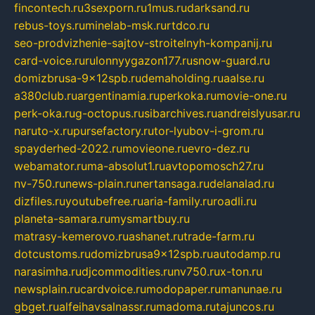
fincontech.ru
3sexporn.ru
1mus.ru
darksand.ru
rebus-toys.ru
minelab-msk.ru
rtdco.ru
seo-prodvizhenie-sajtov-stroitelnyh-kompanij.ru
card-voice.ru
rulonnyygazon177.ru
snow-guard.ru
domizbrusa-9x12spb.ru
demaholding.ru
aalse.ru
a380club.ru
argentinamia.ru
perkoka.ru
movie-one.ru
perk-oka.ru
g-octopus.ru
sibarchives.ru
andreislyusar.ru
naruto-x.ru
pursefactory.ru
tor-lyubov-i-grom.ru
spayderhed-2022.ru
movieone.ru
evro-dez.ru
webamator.ru
ma-absolut1.ru
avtopomosch27.ru
nv-750.ru
news-plain.ru
nertansaga.ru
delanalad.ru
dizfiles.ru
youtubefree.ru
aria-family.ru
roadli.ru
planeta-samara.ru
mysmartbuy.ru
matrasy-kemerovo.ru
ashanet.ru
trade-farm.ru
dotcustoms.ru
domizbrusa9x12spb.ru
autodamp.ru
narasimha.ru
djcommodities.ru
nv750.ru
x-ton.ru
newsplain.ru
cardvoice.ru
modopaper.ru
manunae.ru
gbget.ru
alfeihavsalnassr.ru
madoma.ru
tajuncos.ru