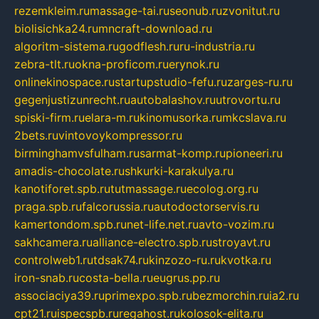
rezemkleim.ru
massage-tai.ru
seonub.ru
zvonitut.ru
biolisichka24.ru
mncraft-download.ru
algoritm-sistema.ru
godflesh.ru
ru-industria.ru
zebra-tlt.ru
okna-proficom.ru
erynok.ru
onlinekinospace.ru
startupstudio-fefu.ru
zarges-ru.ru
gegenjustizunrecht.ru
autobalashov.ru
utrovortu.ru
spiski-firm.ru
elara-m.ru
kinomusorka.ru
mkcslava.ru
2bets.ru
vintovoykompressor.ru
birminghamvsfulham.ru
sarmat-komp.ru
pioneeri.ru
amadis-chocolate.ru
shkurki-karakulya.ru
kanotiforet.spb.ru
tutmassage.ru
ecolog.org.ru
praga.spb.ru
falcorussia.ru
autodoctorservis.ru
kamertondom.spb.ru
net-life.net.ru
avto-vozim.ru
sakhcamera.ru
alliance-electro.spb.ru
stroyavt.ru
controlweb1.ru
tdsak74.ru
kinzozo-ru.ru
kvotka.ru
iron-snab.ru
costa-bella.ru
eugrus.pp.ru
associaciya39.ru
primexpo.spb.ru
bezmorchin.ru
ia2.ru
cpt21.ru
ispecspb.ru
regahost.ru
kolosok-elita.ru