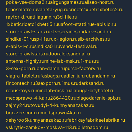
poka-vse-doma2.ru
airgungames.ru
allseo-host.ru
tehosmotre.ru
varieta-yug.ru
cricetc1xbetr1xbetcc2.ru
raytor-d.ru
atillagunn.ru
3d-file.ru
1xbeticricetc1xbetti5.ru
uafoot-statti.ru
e-abis1c.ru
store-brawl-stars.ru
kts-services.ru
dark-sand.ru
sindika-01.ru
sp-life.ru
x-legion.ru
sib-archives.ru
e-abis-1-c.ru
sindika01.ru
venda-festival.ru
store-brawlstars.ru
dooraleksandria.ru
antenna-highly.ru
mine-lab-msk.ru
1-mus.ru
3-sex-porn.ru
ban-damn.ru
purse-factory.ru
viagra-tablet.ru
fasbags.ru
adler-jun.ru
bandamn.ru
fincontech.ru
3sexporn.ru
1mus.ru
darksand.ru
rebus-toys.ru
minelab-msk.ru
alabuga-cityhotel.ru
medsprawo-4-ka.ru
2864420.ru
blagodarenie-spb.ru
zajmy24.ru
tovudyi-4-kuhnyanazakaz.ru
brazzerscom.ru
medsprawo4ka.ru
xehyroo5kuhnyanazakaz.ru
fabrikayfabrikaefabrika.ru
vskrytie-zamkov-moskva-113.ru
biletnadom.ru