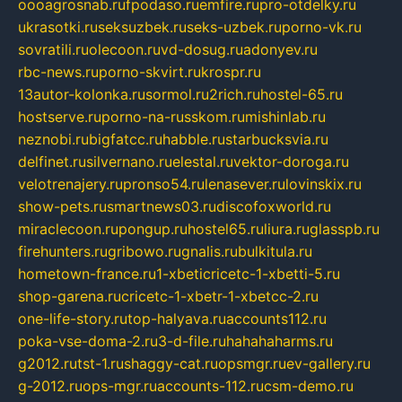
oooagrosnab.ru
fpodaso.ru
emfire.ru
pro-otdelky.ru
ukrasotki.ru
seksuzbek.ru
seks-uzbek.ru
porno-vk.ru
sovratili.ru
olecoon.ru
vd-dosug.ru
adonyev.ru
rbc-news.ru
porno-skvirt.ru
krospr.ru
13autor-kolonka.ru
sormol.ru
2rich.ru
hostel-65.ru
hostserve.ru
porno-na-russkom.ru
mishinlab.ru
neznobi.ru
bigfatcc.ru
habble.ru
starbucksvia.ru
delfinet.ru
silvernano.ru
elestal.ru
vektor-doroga.ru
velotrenajery.ru
pronso54.ru
lenasever.ru
lovinskix.ru
show-pets.ru
smartnews03.ru
discofoxworld.ru
miraclecoon.ru
pongup.ru
hostel65.ru
liura.ru
glasspb.ru
firehunters.ru
gribowo.ru
gnalis.ru
bulkitula.ru
hometown-france.ru
1-xbeticricetc-1-xbetti-5.ru
shop-garena.ru
cricetc-1-xbetr-1-xbetcc-2.ru
one-life-story.ru
top-halyava.ru
accounts112.ru
poka-vse-doma-2.ru
3-d-file.ru
hahahaharms.ru
g2012.ru
tst-1.ru
shaggy-cat.ru
opsmgr.ru
ev-gallery.ru
g-2012.ru
ops-mgr.ru
accounts-112.ru
csm-demo.ru