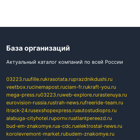
База организаций
Актуальный каталог компаний по всей России
03223.ru
ufille.ru
krasotata.ru
prazdnikdushi.ru
veetbox.ru
cinemapost.ru
ciam-fr.ru
kraft-you.ru
mega-press.ru
03223.ru
web-explore.ru
rastenuya.ru
eurovision-russia.ru
strah-news.ru
freeride-team.ru
itrack-24.ru
sexshopexpress.ru
autostudiopro.ru
alabuga-cityhotel.ru
pornv.ru
atlantpereezd.ru
bud-em-znakomye.ru
a-cdc.ru
elektrostal-news.ru
korolevremont-market.ru
budem-znakomye.ru