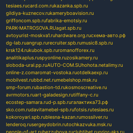
tesiaes.ru
card.com.ru
kazanka.spb.ru
gildiya-kuznecov.ru
kameryboavision.ru
griffoncom.spb.ru
fabrika-emotsiy.ru
PARK-MATROSOVA.RU
agat.spb.ru
avtoyurist-moskva1.ru
hardware.org.ru
схема-авто.рф
dg-lab.ru
angrup.ru
recruiter.spb.ru
music8.spb.ru
krsk124.ru
kubok.spb.ru
romanofforex.ru
analitikaplus.ru
spyonline.ru
zosikamery.ru
sloboda-ural.pp.ru
AUTO-COM.SU
hohota.net
alimy.ru
online-z.com
aromat-vostoka.ru
otdelkaexp.ru
mobilvest.ru
bbd.net.ru
mebelshop.msk.ru
smp-forum.ru
bastion-td.ru
kosmoscreative.ru
avrmotors.ru
art-galadesign.ru
tiffany-c.ru
ecostep-samara.ru
d-p.spb.ru
галактика73.рф
sko.com.ru
davitamebel-spb.ru
fotsis.ru
tesiaes.ru
kokoroyari.spb.ru
blesna-kazan.ru
mossilver.ru
lenderoq.ru
sergeydobrin.ru
tochkazvuka.msk.ru
people-of-art.ru
bezzubova.ru
clubtibet.ru
orior-aks.ru