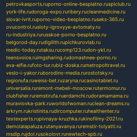
petrovkasports.ru
porno-online-besplatno.ru
splclub.ru
york-life.ru
doroga-expo.ru
ribery.ru
cleanmedicine.ru
slovar-ivrit.ru
porno-video-besplatno.ru
seks-365.ru
ovucontrol.ru
sloty-igrovyye-avtomaty.ru
ru-industriya.ru
russkoe-porno-besplatno.ru
belgorod-day.ru
digilith.ru
pichkurovlab.ru
medic-today.ru
taksu.ru
comp123.ru
don-ykt.ru
teensvoice.ru
imgsharing.ru
domashnee-porno.ru
eva-elfie.ru
foto-tur.ru
biz-doska.ru
metropoltravel.ru
veslo-i-yakor.ru
borodino-media.ru
rostotsky.ru
regionufa.ru
weiss-bet.ru
zaryna.ru
casinotablet.ru
universalia.ru
remont-mebeli-moscow.ru
termomur.ru
clubfisher.ru
remstirufa.ru
erdamchi.ru
doramamama.ru
muraviovka-park.ru
worldofwoman.ru
clean-dreams.ru
arkrym.ru
kristinita.ru
dircomputer.ru
healthenter.ru
textexperts.ru
pivnaya-kruzhka.ru
kinofilmy-2021.ru
demolalapaluza.ru
tanyavanya.ru
remstir-tolyatti.ru
msdip.ru
jdol.ru
sokolovr.ru
newtech-spb.ru