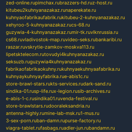
zed-online.ru
pimchax.ru
brazzers-hd.ru
z-host.ru
kitubeu2kuhnyanazakaz.ru
naperekate.ru
kuhnyaofabrikaufabrik.ru
kitubeu-2-kuhnyanazakaz.ru
xehyroo-5-kuhnyanazakaz.ru
cs-68.ru
guzywia-4-kuhnyanazakaz.ru
mir-tk.ru
vlknrussia.ru
cs68.ru
vladivostok-map.ru
video-seks.ru
bankaribi.ru
raszar.ru
vskrytie-zamkov-moskva113.ru
lipetsktelecom.ru
tovudyi4kuhnyanazakaz.ru
seksuzb.ru
guzywia4kuhnyanazakaz.ru
fabrikaofabrikaokuhny.ru
kuhnyaekuhnyaafabrika.ru
kuhnyaykuhnyayfabrika.ru
e-abis1c.ru
store-brawl-stars.ru
kts-services.ru
dark-sand.ru
sindika-01.ru
sp-life.ru
x-legion.ru
sib-archives.ru
e-abis-1-c.ru
sindika01.ru
venda-festival.ru
store-brawlstars.ru
dooraleksandria.ru
antenna-highly.ru
mine-lab-msk.ru
1-mus.ru
3-sex-porn.ru
ban-damn.ru
purse-factory.ru
viagra-tablet.ru
fasbags.ru
adler-jun.ru
bandamn.ru