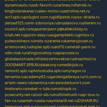
dynamoauto.ru
szk-favorit.ru
carlines.ru
flatnsk.ru
kingbolenskaner.ru
alex-motor.ru
astroline.net.ru
act1.spb.ru
polyglot.com.ru
gidlipetsk.ru
ooo-driada.ru
detsad125.ru
mir-zdoroviya.ru
bruslanovo.ru
siterem.ru
council.spb.ru
лодкипатриот.рф
kafekolizey.ru
iclub.net.ru
gazon-easy.ru
sugarepilekb.ru
grinox.ru
pylesostineco.ru
msts-ozarenie.ru
kameryjooan.ru
artemovskij.ru
dopler.spb.ru
aid70.ru
metall-perm.ru
ndm.msk.ru
ratingzooshop.ru
apiaccess.ru
globalautotrade.info
bezverhovskoe.ru
drsschool.ru
ZOOSMART.SPB.RU
dalakony.ru
medikijob.ru
remontt.spb.ru
photostudia.spb.ru
myragon.ru
terramia.ru
academy62.ru
gardengallereya.ru
rti.com.ru
artem-news.ru
biserinca.ru
krasnodarkurort.com
imshowtv.ru
mebel-v-tule.ru
mobtopik.ru
pcsecurity.net.ru
tool-sib.ru
multimetrunit.ru
sp-tour.ru
fan-cs.ru
santeh-russia.ru
symbian9.net.ru
DSHAIR.RU
tmmotors.spb.ru
xjocuricopii.com
musavtomat.msk.ru