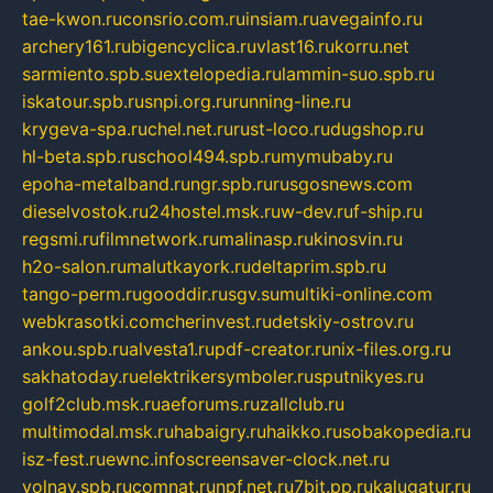
tae-kwon.ru
consrio.com.ru
insiam.ru
avegainfo.ru
archery161.ru
bigencyclica.ru
vlast16.ru
korru.net
sarmiento.spb.su
extelopedia.ru
lammin-suo.spb.ru
iskatour.spb.ru
snpi.org.ru
running-line.ru
krygeva-spa.ru
chel.net.ru
rust-loco.ru
dugshop.ru
hl-beta.spb.ru
school494.spb.ru
mymubaby.ru
epoha-metalband.ru
ngr.spb.ru
rusgosnews.com
dieselvostok.ru
24hostel.msk.ru
w-dev.ru
f-ship.ru
regsmi.ru
filmnetwork.ru
malinasp.ru
kinosvin.ru
h2o-salon.ru
malutkayork.ru
deltaprim.spb.ru
tango-perm.ru
gooddir.ru
sgv.su
multiki-online.com
webkrasotki.com
cherinvest.ru
detskiy-ostrov.ru
ankou.spb.ru
alvesta1.ru
pdf-creator.ru
nix-files.org.ru
sakhatoday.ru
elektrikersymboler.ru
sputnikyes.ru
golf2club.msk.ru
aeforums.ru
zallclub.ru
multimodal.msk.ru
habaigry.ru
haikko.ru
sobakopedia.ru
isz-fest.ru
ewnc.info
screensaver-clock.net.ru
volnav.spb.ru
comnat.ru
npf.net.ru
7bit.pp.ru
kalugatur.ru