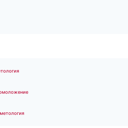
етология
 омоложение
сметология