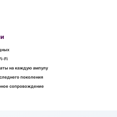
ми
одных
i-Fi
аты на каждую ампулу
следнего поколения
урное сопровождение