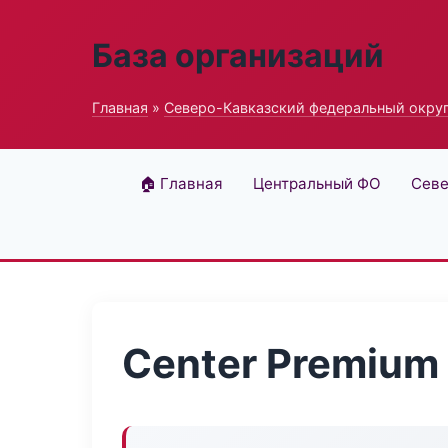
База организаций
Главная
»
Северо-Кавказский федеральный окру
🏠 Главная
Центральный ФО
Севе
Center Premium 