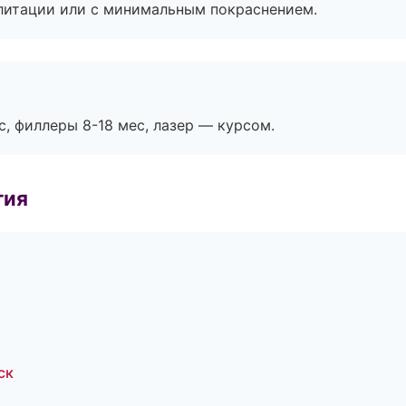
литации или с минимальным покраснением.
с, филлеры 8-18 мес, лазер — курсом.
гия
ск