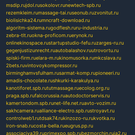
msdip.ru
jdol.ru
sokolovr.ru
newtech-spb.ru
rezemkleim.ru
massage-tai.ru
seonub.ru
zvonitut.ru
biolisichka24.ru
mncraft-download.ru
algoritm-sistema.ru
godflesh.ru
ru-industria.ru
zebra-tlt.ru
okna-proficom.ru
erynok.ru
onlinekinospace.ru
startupstudio-fefu.ru
zarges-ru.ru
gegenjustizunrecht.ru
autobalashov.ru
utrovortu.ru
spiski-firm.ru
elara-m.ru
kinomusorka.ru
mkcslava.ru
2bets.ru
vintovoykompressor.ru
birminghamvsfulham.ru
sarmat-komp.ru
pioneeri.ru
amadis-chocolate.ru
shkurki-karakulya.ru
kanotiforet.spb.ru
tutmassage.ru
ecolog.org.ru
praga.spb.ru
falcorussia.ru
autodoctorservis.ru
kamertondom.spb.ru
net-life.net.ru
avto-vozim.ru
sakhcamera.ru
alliance-electro.spb.ru
stroyavt.ru
controlweb1.ru
tdsak74.ru
kinzozo-ru.ru
kvotka.ru
iron-snab.ru
costa-bella.ru
eugrus.pp.ru
associaciya39.ru
primexpo.spb.ru
bezmorchin.ru
ia2.ru