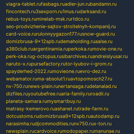
viagra-tablet.ru
fasbags.ru
adler-jun.ru
bandamn.ru
fincontech.ru
3sexporn.ru
1mus.ru
darksand.ru
rebus-toys.ru
minelab-msk.ru
rtdco.ru
seo-prodvizhenie-sajtov-stroitelnyh-kompanij.ru
card-voice.ru
rulonnyygazon177.ru
snow-guard.ru
domizbrusa-9x12spb.ru
demaholding.ru
aalse.ru
a380club.ru
argentinamia.ru
perkoka.ru
movie-one.ru
perk-oka.ru
g-octopus.ru
sibarchives.ru
andreislyusar.ru
naruto-x.ru
pursefactory.ru
tor-lyubov-i-grom.ru
spayderhed-2022.ru
movieone.ru
evro-dez.ru
webamator.ru
ma-absolut1.ru
avtopomosch27.ru
nv-750.ru
news-plain.ru
nertansaga.ru
delanalad.ru
dizfiles.ru
youtubefree.ru
aria-family.ru
roadli.ru
planeta-samara.ru
mysmartbuy.ru
matrasy-kemerovo.ru
ashanet.ru
trade-farm.ru
dotcustoms.ru
domizbrusa9x12spb.ru
autodamp.ru
narasimha.ru
djcommodities.ru
nv750.ru
x-ton.ru
newsplain.ru
cardvoice.ru
modopaper.ru
manunae.ru