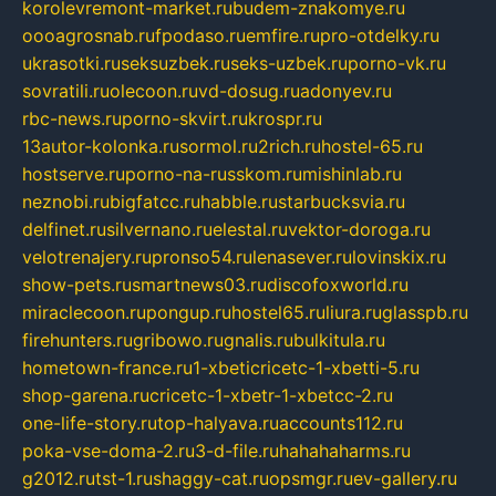
korolevremont-market.ru
budem-znakomye.ru
oooagrosnab.ru
fpodaso.ru
emfire.ru
pro-otdelky.ru
ukrasotki.ru
seksuzbek.ru
seks-uzbek.ru
porno-vk.ru
sovratili.ru
olecoon.ru
vd-dosug.ru
adonyev.ru
rbc-news.ru
porno-skvirt.ru
krospr.ru
13autor-kolonka.ru
sormol.ru
2rich.ru
hostel-65.ru
hostserve.ru
porno-na-russkom.ru
mishinlab.ru
neznobi.ru
bigfatcc.ru
habble.ru
starbucksvia.ru
delfinet.ru
silvernano.ru
elestal.ru
vektor-doroga.ru
velotrenajery.ru
pronso54.ru
lenasever.ru
lovinskix.ru
show-pets.ru
smartnews03.ru
discofoxworld.ru
miraclecoon.ru
pongup.ru
hostel65.ru
liura.ru
glasspb.ru
firehunters.ru
gribowo.ru
gnalis.ru
bulkitula.ru
hometown-france.ru
1-xbeticricetc-1-xbetti-5.ru
shop-garena.ru
cricetc-1-xbetr-1-xbetcc-2.ru
one-life-story.ru
top-halyava.ru
accounts112.ru
poka-vse-doma-2.ru
3-d-file.ru
hahahaharms.ru
g2012.ru
tst-1.ru
shaggy-cat.ru
opsmgr.ru
ev-gallery.ru