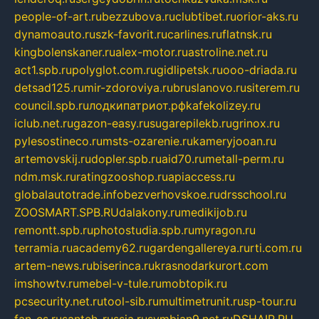
people-of-art.ru
bezzubova.ru
clubtibet.ru
orior-aks.ru
dynamoauto.ru
szk-favorit.ru
carlines.ru
flatnsk.ru
kingbolenskaner.ru
alex-motor.ru
astroline.net.ru
act1.spb.ru
polyglot.com.ru
gidlipetsk.ru
ooo-driada.ru
detsad125.ru
mir-zdoroviya.ru
bruslanovo.ru
siterem.ru
council.spb.ru
лодкипатриот.рф
kafekolizey.ru
iclub.net.ru
gazon-easy.ru
sugarepilekb.ru
grinox.ru
pylesostineco.ru
msts-ozarenie.ru
kameryjooan.ru
artemovskij.ru
dopler.spb.ru
aid70.ru
metall-perm.ru
ndm.msk.ru
ratingzooshop.ru
apiaccess.ru
globalautotrade.info
bezverhovskoe.ru
drsschool.ru
ZOOSMART.SPB.RU
dalakony.ru
medikijob.ru
remontt.spb.ru
photostudia.spb.ru
myragon.ru
terramia.ru
academy62.ru
gardengallereya.ru
rti.com.ru
artem-news.ru
biserinca.ru
krasnodarkurort.com
imshowtv.ru
mebel-v-tule.ru
mobtopik.ru
pcsecurity.net.ru
tool-sib.ru
multimetrunit.ru
sp-tour.ru