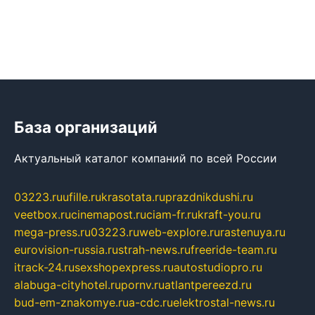
База организаций
Актуальный каталог компаний по всей России
03223.ru
ufille.ru
krasotata.ru
prazdnikdushi.ru
veetbox.ru
cinemapost.ru
ciam-fr.ru
kraft-you.ru
mega-press.ru
03223.ru
web-explore.ru
rastenuya.ru
eurovision-russia.ru
strah-news.ru
freeride-team.ru
itrack-24.ru
sexshopexpress.ru
autostudiopro.ru
alabuga-cityhotel.ru
pornv.ru
atlantpereezd.ru
bud-em-znakomye.ru
a-cdc.ru
elektrostal-news.ru