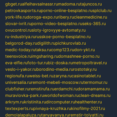
gbget.ru
alfeihavsalnassr.ru
madoma.ru
tajuncos.ru
petrovkasports.ru
porno-online-besplatno.ru
splclub.ru
york-life.ru
doroga-expo.ru
ribery.ru
cleanmedicine.ru
slovar-ivrit.ru
porno-video-besplatno.ru
seks-365.ru
ovucontrol.ru
sloty-igrovyye-avtomaty.ru
ru-industriya.ru
russkoe-porno-besplatno.ru
belgorod-day.ru
digilith.ru
pichkurovlab.ru
medic-today.ru
taksu.ru
comp123.ru
don-ykt.ru
teensvoice.ru
imgsharing.ru
domashnee-porno.ru
eva-elfie.ru
foto-tur.ru
biz-doska.ru
metropoltravel.ru
veslo-i-yakor.ru
borodino-media.ru
rostotsky.ru
regionufa.ru
weiss-bet.ru
zaryna.ru
casinotablet.ru
universalia.ru
remont-mebeli-moscow.ru
termomur.ru
clubfisher.ru
remstirufa.ru
erdamchi.ru
doramamama.ru
muraviovka-park.ru
worldofwoman.ru
clean-dreams.ru
arkrym.ru
kristinita.ru
dircomputer.ru
healthenter.ru
textexperts.ru
pivnaya-kruzhka.ru
kinofilmy-2021.ru
demolalapaluza.ru
tanyavanya.ru
remstir-tolyatti.ru