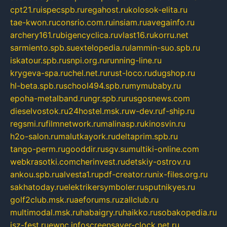
cpt21.ru
ispecspb.ru
regahost.ru
kolosok-elita.ru
tae-kwon.ru
consrio.com.ru
insiam.ru
avegainfo.ru
archery161.ru
bigencyclica.ru
vlast16.ru
korru.net
sarmiento.spb.su
extelopedia.ru
lammin-suo.spb.ru
iskatour.spb.ru
snpi.org.ru
running-line.ru
krygeva-spa.ru
chel.net.ru
rust-loco.ru
dugshop.ru
hl-beta.spb.ru
school494.spb.ru
mymubaby.ru
epoha-metalband.ru
ngr.spb.ru
rusgosnews.com
dieselvostok.ru
24hostel.msk.ru
w-dev.ru
f-ship.ru
regsmi.ru
filmnetwork.ru
malinasp.ru
kinosvin.ru
h2o-salon.ru
malutkayork.ru
deltaprim.spb.ru
tango-perm.ru
gooddir.ru
sgv.su
multiki-online.com
webkrasotki.com
cherinvest.ru
detskiy-ostrov.ru
ankou.spb.ru
alvesta1.ru
pdf-creator.ru
nix-files.org.ru
sakhatoday.ru
elektrikersymboler.ru
sputnikyes.ru
golf2club.msk.ru
aeforums.ru
zallclub.ru
multimodal.msk.ru
habaigry.ru
haikko.ru
sobakopedia.ru
isz-fest.ru
ewnc.info
screensaver-clock.net.ru