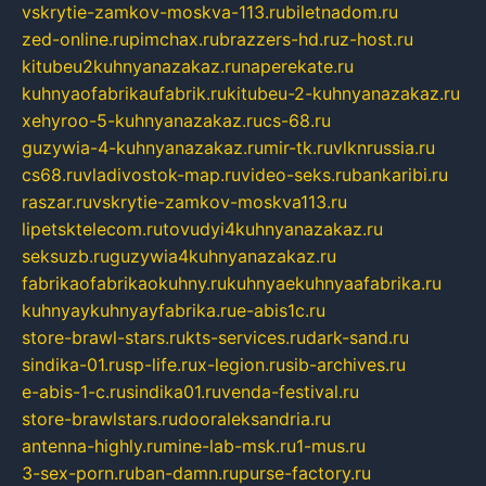
vskrytie-zamkov-moskva-113.ru
biletnadom.ru
zed-online.ru
pimchax.ru
brazzers-hd.ru
z-host.ru
kitubeu2kuhnyanazakaz.ru
naperekate.ru
kuhnyaofabrikaufabrik.ru
kitubeu-2-kuhnyanazakaz.ru
xehyroo-5-kuhnyanazakaz.ru
cs-68.ru
guzywia-4-kuhnyanazakaz.ru
mir-tk.ru
vlknrussia.ru
cs68.ru
vladivostok-map.ru
video-seks.ru
bankaribi.ru
raszar.ru
vskrytie-zamkov-moskva113.ru
lipetsktelecom.ru
tovudyi4kuhnyanazakaz.ru
seksuzb.ru
guzywia4kuhnyanazakaz.ru
fabrikaofabrikaokuhny.ru
kuhnyaekuhnyaafabrika.ru
kuhnyaykuhnyayfabrika.ru
e-abis1c.ru
store-brawl-stars.ru
kts-services.ru
dark-sand.ru
sindika-01.ru
sp-life.ru
x-legion.ru
sib-archives.ru
e-abis-1-c.ru
sindika01.ru
venda-festival.ru
store-brawlstars.ru
dooraleksandria.ru
antenna-highly.ru
mine-lab-msk.ru
1-mus.ru
3-sex-porn.ru
ban-damn.ru
purse-factory.ru