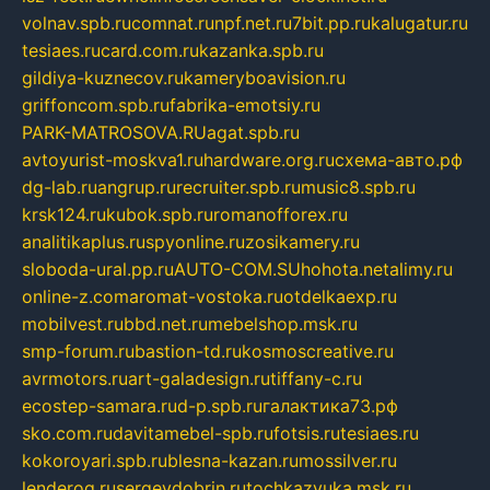
volnav.spb.ru
comnat.ru
npf.net.ru
7bit.pp.ru
kalugatur.ru
tesiaes.ru
card.com.ru
kazanka.spb.ru
gildiya-kuznecov.ru
kameryboavision.ru
griffoncom.spb.ru
fabrika-emotsiy.ru
PARK-MATROSOVA.RU
agat.spb.ru
avtoyurist-moskva1.ru
hardware.org.ru
схема-авто.рф
dg-lab.ru
angrup.ru
recruiter.spb.ru
music8.spb.ru
krsk124.ru
kubok.spb.ru
romanofforex.ru
analitikaplus.ru
spyonline.ru
zosikamery.ru
sloboda-ural.pp.ru
AUTO-COM.SU
hohota.net
alimy.ru
online-z.com
aromat-vostoka.ru
otdelkaexp.ru
mobilvest.ru
bbd.net.ru
mebelshop.msk.ru
smp-forum.ru
bastion-td.ru
kosmoscreative.ru
avrmotors.ru
art-galadesign.ru
tiffany-c.ru
ecostep-samara.ru
d-p.spb.ru
галактика73.рф
sko.com.ru
davitamebel-spb.ru
fotsis.ru
tesiaes.ru
kokoroyari.spb.ru
blesna-kazan.ru
mossilver.ru
lenderoq.ru
sergeydobrin.ru
tochkazvuka.msk.ru