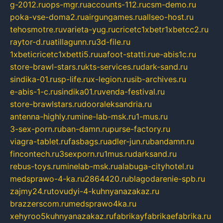
g-2012.ru
ops-mgr.ru
accounts-112.ru
csm-demo.ru
poka-vse-doma2.ru
airgungames.ru
allseo-host.ru
tehosmotre.ru
varieta-yug.ru
cricetc1xbetr1xbetcc2.ru
raytor-d.ru
atillagunn.ru
3d-file.ru
1xbeticricetc1xbetti5.ru
uafoot-statti.ru
e-abis1c.ru
store-brawl-stars.ru
kts-services.ru
dark-sand.ru
sindika-01.ru
sp-life.ru
x-legion.ru
sib-archives.ru
e-abis-1-c.ru
sindika01.ru
venda-festival.ru
store-brawlstars.ru
dooraleksandria.ru
antenna-highly.ru
mine-lab-msk.ru
1-mus.ru
3-sex-porn.ru
ban-damn.ru
purse-factory.ru
viagra-tablet.ru
fasbags.ru
adler-jun.ru
bandamn.ru
fincontech.ru
3sexporn.ru
1mus.ru
darksand.ru
rebus-toys.ru
minelab-msk.ru
alabuga-cityhotel.ru
medsprawo-4-ka.ru
2864420.ru
blagodarenie-spb.ru
zajmy24.ru
tovudyi-4-kuhnyanazakaz.ru
brazzerscom.ru
medsprawo4ka.ru
xehyroo5kuhnyanazakaz.ru
fabrikayfabrikaefabrika.ru