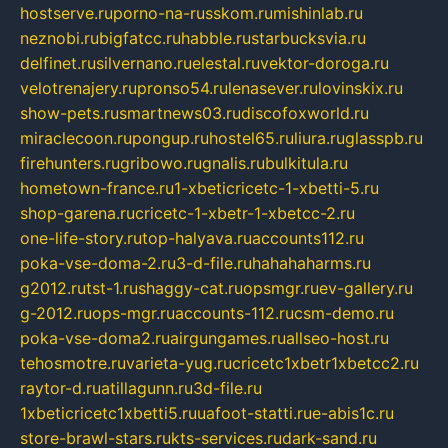
hostserve.ru
porno-na-russkom.ru
mishinlab.ru
neznobi.ru
bigfatcc.ru
habble.ru
starbucksvia.ru
delfinet.ru
silvernano.ru
elestal.ru
vektor-doroga.ru
velotrenajery.ru
pronso54.ru
lenasever.ru
lovinskix.ru
show-pets.ru
smartnews03.ru
discofoxworld.ru
miraclecoon.ru
pongup.ru
hostel65.ru
liura.ru
glasspb.ru
firehunters.ru
gribowo.ru
gnalis.ru
bulkitula.ru
hometown-france.ru
1-xbeticricetc-1-xbetti-5.ru
shop-garena.ru
cricetc-1-xbetr-1-xbetcc-2.ru
one-life-story.ru
top-halyava.ru
accounts112.ru
poka-vse-doma-2.ru
3-d-file.ru
hahahaharms.ru
g2012.ru
tst-1.ru
shaggy-cat.ru
opsmgr.ru
ev-gallery.ru
g-2012.ru
ops-mgr.ru
accounts-112.ru
csm-demo.ru
poka-vse-doma2.ru
airgungames.ru
allseo-host.ru
tehosmotre.ru
varieta-yug.ru
cricetc1xbetr1xbetcc2.ru
raytor-d.ru
atillagunn.ru
3d-file.ru
1xbeticricetc1xbetti5.ru
uafoot-statti.ru
e-abis1c.ru
store-brawl-stars.ru
kts-services.ru
dark-sand.ru