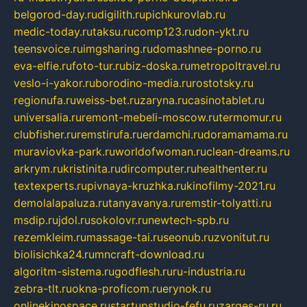
belgorod-day.ru
digilith.ru
pichkurovlab.ru
medic-today.ru
taksu.ru
comp123.ru
don-ykt.ru
teensvoice.ru
imgsharing.ru
domashnee-porno.ru
eva-elfie.ru
foto-tur.ru
biz-doska.ru
metropoltravel.ru
veslo-i-yakor.ru
borodino-media.ru
rostotsky.ru
regionufa.ru
weiss-bet.ru
zaryna.ru
casinotablet.ru
universalia.ru
remont-mebeli-moscow.ru
termomur.ru
clubfisher.ru
remstirufa.ru
erdamchi.ru
doramamama.ru
muraviovka-park.ru
worldofwoman.ru
clean-dreams.ru
arkrym.ru
kristinita.ru
dircomputer.ru
healthenter.ru
textexperts.ru
pivnaya-kruzhka.ru
kinofilmy-2021.ru
demolalapaluza.ru
tanyavanya.ru
remstir-tolyatti.ru
msdip.ru
jdol.ru
sokolovr.ru
newtech-spb.ru
rezemkleim.ru
massage-tai.ru
seonub.ru
zvonitut.ru
biolisichka24.ru
mncraft-download.ru
algoritm-sistema.ru
godflesh.ru
ru-industria.ru
zebra-tlt.ru
okna-proficom.ru
erynok.ru
onlinekinospace.ru
startupstudio-fefu.ru
zarges-ru.ru