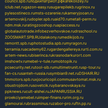
council.spb.ru
лодкипатриот.рф
kafekolizey.ru
iclub.net.ru
gazon-easy.ru
sugarepilekb.ru
grinox.ru
pylesostineco.ru
msts-ozarenie.ru
kameryjooan.ru
artemovskij.ru
dopler.spb.ru
aid70.ru
metall-perm.ru
ndm.msk.ru
ratingzooshop.ru
apiaccess.ru
globalautotrade.info
bezverhovskoe.ru
drsschool.ru
ZOOSMART.SPB.RU
dalakony.ru
medikijob.ru
remontt.spb.ru
photostudia.spb.ru
myragon.ru
terramia.ru
academy62.ru
gardengallereya.ru
rti.com.ru
artem-news.ru
biserinca.ru
krasnodarkurort.com
imshowtv.ru
mebel-v-tule.ru
mobtopik.ru
pcsecurity.net.ru
tool-sib.ru
multimetrunit.ru
sp-tour.ru
fan-cs.ru
santeh-russia.ru
symbian9.net.ru
DSHAIR.RU
tmmotors.spb.ru
xjocuricopii.com
musavtomat.msk.ru
obustrojdom.ru
sovetcik.ru
ybaranovskaya.ru
ppknews.ru
cult-alshei.ru
JAPANRUSSIA.RU
proekciyamebel.ru
imper-finans.ru
rim.org.ru
glamourai.ru
brassminus.ru
zabor-pro.ru
ftn.pp.ru