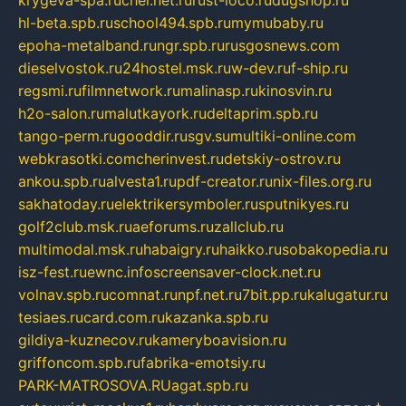
krygeva-spa.ru
chel.net.ru
rust-loco.ru
dugshop.ru
hl-beta.spb.ru
school494.spb.ru
mymubaby.ru
epoha-metalband.ru
ngr.spb.ru
rusgosnews.com
dieselvostok.ru
24hostel.msk.ru
w-dev.ru
f-ship.ru
regsmi.ru
filmnetwork.ru
malinasp.ru
kinosvin.ru
h2o-salon.ru
malutkayork.ru
deltaprim.spb.ru
tango-perm.ru
gooddir.ru
sgv.su
multiki-online.com
webkrasotki.com
cherinvest.ru
detskiy-ostrov.ru
ankou.spb.ru
alvesta1.ru
pdf-creator.ru
nix-files.org.ru
sakhatoday.ru
elektrikersymboler.ru
sputnikyes.ru
golf2club.msk.ru
aeforums.ru
zallclub.ru
multimodal.msk.ru
habaigry.ru
haikko.ru
sobakopedia.ru
isz-fest.ru
ewnc.info
screensaver-clock.net.ru
volnav.spb.ru
comnat.ru
npf.net.ru
7bit.pp.ru
kalugatur.ru
tesiaes.ru
card.com.ru
kazanka.spb.ru
gildiya-kuznecov.ru
kameryboavision.ru
griffoncom.spb.ru
fabrika-emotsiy.ru
PARK-MATROSOVA.RU
agat.spb.ru