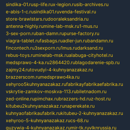
sindika-01.ru
sp-life.ru
x-legion.ru
sib-archives.ru
e-abis-1-c.ru
sindika01.ru
venda-festival.ru
store-brawlstars.ru
dooraleksandria.ru
antenna-highly.ru
mine-lab-msk.ru
1-mus.ru
3-sex-porn.ru
ban-damn.ru
purse-factory.ru
viagra-tablet.ru
fasbags.ru
adler-jun.ru
bandamn.ru
fincontech.ru
3sexporn.ru
1mus.ru
darksand.ru
rebus-toys.ru
minelab-msk.ru
alabuga-cityhotel.ru
medsprawo-4-ka.ru
2864420.ru
blagodarenie-spb.ru
zajmy24.ru
tovudyi-4-kuhnyanazakaz.ru
brazzerscom.ru
medsprawo4ka.ru
xehyroo5kuhnyanazakaz.ru
fabrikayfabrikaefabrika.ru
vskrytie-zamkov-moskva-113.ru
biletnadom.ru
zed-online.ru
pimchax.ru
brazzers-hd.ru
z-host.ru
kitubeu2kuhnyanazakaz.ru
naperekate.ru
kuhnyaofabrikaufabrik.ru
kitubeu-2-kuhnyanazakaz.ru
xehyroo-5-kuhnyanazakaz.ru
cs-68.ru
guzywia-4-kuhnyanazakaz.ru
mir-tk.ru
vlknrussia.ru