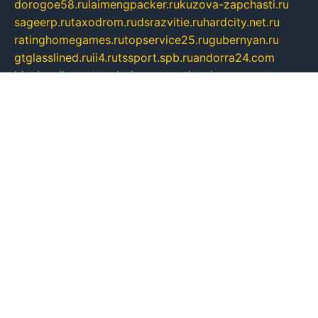
dorogoe58.ru
laimengpacker.ru
kuzova-zapchasti.ru
sageerp.ru
taxodrom.ru
dsrazvitie.ru
hardcity.net.ru
ratinghomegames.ru
topservice25.ru
gubernyan.ru
gtglasslined.ru
ii4.ru
tssport.spb.ru
andorra24.com
blackwallstreet.ru
oboimos.ru
optim-doors.com.ru
ikuch.ru
nycr.org.ru
npa21.ru
vremya-ch.spb.ru
desert000.ru
ivtorgi.ru
ifiori.ru
catalog-statei.ru
dcv.org.ru
spetsmaster174.ru
ipkameryhiseeu.ru
dum26.ru
ruspol.spb.ru
fr-opendp.ru
kam-solnyshko.ru
cheyenne-arapaho.ru
sevzapmetal.spb.ru
ted-lapidus.spb.ru
parasite-eliminator.ru
sigma-complete.ru
modernworld.ru
dama-moda.ru
eholot-group.ru
sk-nvkz.ru
DRONGOLD.RU
democratia2.ru
i-farmer.ru
mass-sport.org
jablonex.spb.ru
bookmess.ru
linkword.ru
refineua.com.ru
cs-spec.net.ru
altay-mebel.ru
DNK-THEATRE.RU
mechaniks.spb.ru
ipcamtechage.ru
skosta.ru
a-sun.ru
stroy-ldsp.ru
snowlands.org.ru