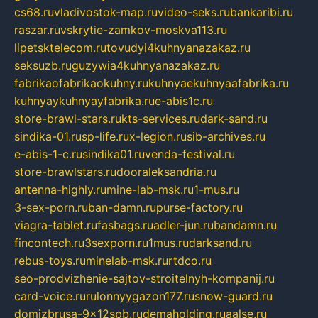
cs68.ru
vladivostok-map.ru
video-seks.ru
bankaribi.ru
raszar.ru
vskrytie-zamkov-moskva113.ru
lipetsktelecom.ru
tovudyi4kuhnyanazakaz.ru
seksuzb.ru
guzywia4kuhnyanazakaz.ru
fabrikaofabrikaokuhny.ru
kuhnyaekuhnyaafabrika.ru
kuhnyaykuhnyayfabrika.ru
e-abis1c.ru
store-brawl-stars.ru
kts-services.ru
dark-sand.ru
sindika-01.ru
sp-life.ru
x-legion.ru
sib-archives.ru
e-abis-1-c.ru
sindika01.ru
venda-festival.ru
store-brawlstars.ru
dooraleksandria.ru
antenna-highly.ru
mine-lab-msk.ru
1-mus.ru
3-sex-porn.ru
ban-damn.ru
purse-factory.ru
viagra-tablet.ru
fasbags.ru
adler-jun.ru
bandamn.ru
fincontech.ru
3sexporn.ru
1mus.ru
darksand.ru
rebus-toys.ru
minelab-msk.ru
rtdco.ru
seo-prodvizhenie-sajtov-stroitelnyh-kompanij.ru
card-voice.ru
rulonnyygazon177.ru
snow-guard.ru
domizbrusa-9x12spb.ru
demaholding.ru
aalse.ru