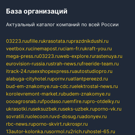
База организаций
Актуальный каталог компаний по всей России
03223.ru
ufille.ru
krasotata.ru
prazdnikdushi.ru
veetbox.ru
cinemapost.ru
ciam-fr.ru
kraft-you.ru
mega-press.ru
03223.ru
web-explore.ru
rastenuya.ru
eurovision-russia.ru
strah-news.ru
freeride-team.ru
itrack-24.ru
sexshopexpress.ru
autostudiopro.ru
alabuga-cityhotel.ru
pornv.ru
atlantpereezd.ru
bud-em-znakomye.ru
a-cdc.ru
elektrostal-news.ru
korolevremont-market.ru
budem-znakomye.ru
oooagrosnab.ru
fpodaso.ru
emfire.ru
pro-otdelky.ru
ukrasotki.ru
seksuzbek.ru
seks-uzbek.ru
porno-vk.ru
sovratili.ru
olecoon.ru
vd-dosug.ru
adonyev.ru
rbc-news.ru
porno-skvirt.ru
krospr.ru
13autor-kolonka.ru
sormol.ru
2rich.ru
hostel-65.ru