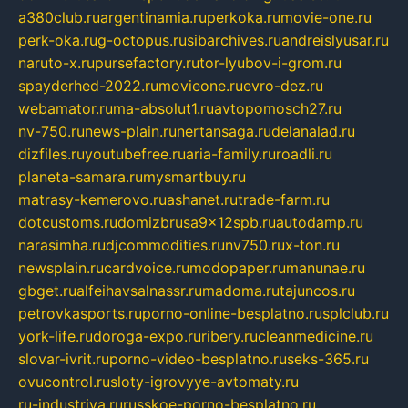
a380club.ru
argentinamia.ru
perkoka.ru
movie-one.ru
perk-oka.ru
g-octopus.ru
sibarchives.ru
andreislyusar.ru
naruto-x.ru
pursefactory.ru
tor-lyubov-i-grom.ru
spayderhed-2022.ru
movieone.ru
evro-dez.ru
webamator.ru
ma-absolut1.ru
avtopomosch27.ru
nv-750.ru
news-plain.ru
nertansaga.ru
delanalad.ru
dizfiles.ru
youtubefree.ru
aria-family.ru
roadli.ru
planeta-samara.ru
mysmartbuy.ru
matrasy-kemerovo.ru
ashanet.ru
trade-farm.ru
dotcustoms.ru
domizbrusa9x12spb.ru
autodamp.ru
narasimha.ru
djcommodities.ru
nv750.ru
x-ton.ru
newsplain.ru
cardvoice.ru
modopaper.ru
manunae.ru
gbget.ru
alfeihavsalnassr.ru
madoma.ru
tajuncos.ru
petrovkasports.ru
porno-online-besplatno.ru
splclub.ru
york-life.ru
doroga-expo.ru
ribery.ru
cleanmedicine.ru
slovar-ivrit.ru
porno-video-besplatno.ru
seks-365.ru
ovucontrol.ru
sloty-igrovyye-avtomaty.ru
ru-industriya.ru
russkoe-porno-besplatno.ru