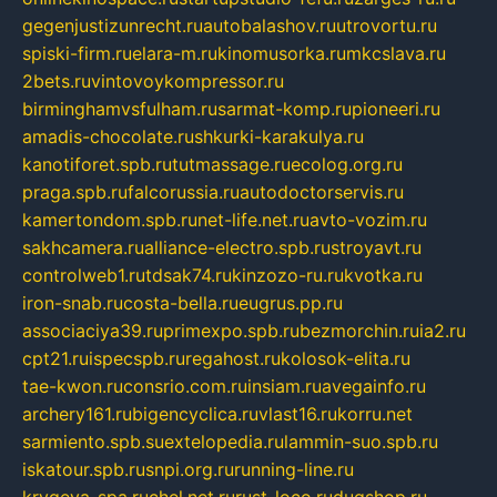
gegenjustizunrecht.ru
autobalashov.ru
utrovortu.ru
spiski-firm.ru
elara-m.ru
kinomusorka.ru
mkcslava.ru
2bets.ru
vintovoykompressor.ru
birminghamvsfulham.ru
sarmat-komp.ru
pioneeri.ru
amadis-chocolate.ru
shkurki-karakulya.ru
kanotiforet.spb.ru
tutmassage.ru
ecolog.org.ru
praga.spb.ru
falcorussia.ru
autodoctorservis.ru
kamertondom.spb.ru
net-life.net.ru
avto-vozim.ru
sakhcamera.ru
alliance-electro.spb.ru
stroyavt.ru
controlweb1.ru
tdsak74.ru
kinzozo-ru.ru
kvotka.ru
iron-snab.ru
costa-bella.ru
eugrus.pp.ru
associaciya39.ru
primexpo.spb.ru
bezmorchin.ru
ia2.ru
cpt21.ru
ispecspb.ru
regahost.ru
kolosok-elita.ru
tae-kwon.ru
consrio.com.ru
insiam.ru
avegainfo.ru
archery161.ru
bigencyclica.ru
vlast16.ru
korru.net
sarmiento.spb.su
extelopedia.ru
lammin-suo.spb.ru
iskatour.spb.ru
snpi.org.ru
running-line.ru