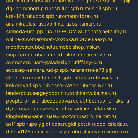
avtoyurist-moskva1.ru
hardware.org.ru
схема-авто.рф
dg-lab.ru
angrup.ru
recruiter.spb.ru
music8.spb.ru
krsk124.ru
kubok.spb.ru
romanofforex.ru
analitikaplus.ru
spyonline.ru
zosikamery.ru
sloboda-ural.pp.ru
AUTO-COM.SU
hohota.net
alimy.ru
online-z.com
aromat-vostoka.ru
otdelkaexp.ru
mobilvest.ru
bbd.net.ru
mebelshop.msk.ru
smp-forum.ru
bastion-td.ru
kosmoscreative.ru
avrmotors.ru
art-galadesign.ru
tiffany-c.ru
ecostep-samara.ru
d-p.spb.ru
галактика73.рф
sko.com.ru
davitamebel-spb.ru
fotsis.ru
tesiaes.ru
kokoroyari.spb.ru
blesna-kazan.ru
mossilver.ru
lenderoq.ru
sergeydobrin.ru
tochkazvuka.msk.ru
people-of-art.ru
bezzubova.ru
clubtibet.ru
orior-aks.ru
dynamoauto.ru
szk-favorit.ru
carlines.ru
flatnsk.ru
kingbolenskaner.ru
alex-motor.ru
astroline.net.ru
act1.spb.ru
polyglot.com.ru
gidlipetsk.ru
ooo-driada.ru
detsad125.ru
mir-zdoroviya.ru
bruslanovo.ru
siterem.ru