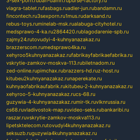
3-sex-porn.ru
ban-damn.ru
purse-factory.ru
viagra-tablet.ru
fasbags.ru
adler-jun.ru
bandamn.ru
fincontech.ru
3sexporn.ru
1mus.ru
darksand.ru
rebus-toys.ru
minelab-msk.ru
alabuga-cityhotel.ru
medsprawo-4-ka.ru
2864420.ru
blagodarenie-spb.ru
zajmy24.ru
tovudyi-4-kuhnyanazakaz.ru
brazzerscom.ru
medsprawo4ka.ru
xehyroo5kuhnyanazakaz.ru
fabrikayfabrikaefabrika.ru
vskrytie-zamkov-moskva-113.ru
biletnadom.ru
zed-online.ru
pimchax.ru
brazzers-hd.ru
z-host.ru
kitubeu2kuhnyanazakaz.ru
naperekate.ru
kuhnyaofabrikaufabrik.ru
kitubeu-2-kuhnyanazakaz.ru
xehyroo-5-kuhnyanazakaz.ru
cs-68.ru
guzywia-4-kuhnyanazakaz.ru
mir-tk.ru
vlknrussia.ru
cs68.ru
vladivostok-map.ru
video-seks.ru
bankaribi.ru
raszar.ru
vskrytie-zamkov-moskva113.ru
lipetsktelecom.ru
tovudyi4kuhnyanazakaz.ru
seksuzb.ru
guzywia4kuhnyanazakaz.ru