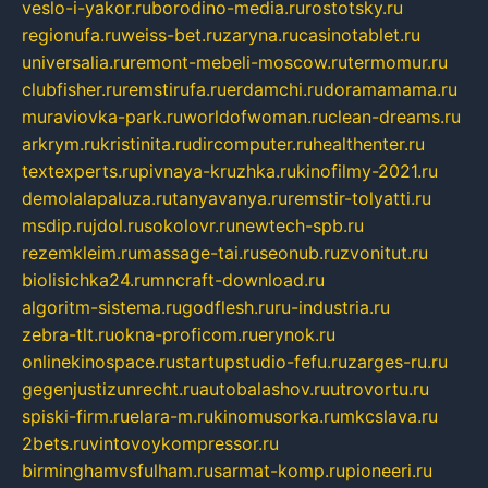
veslo-i-yakor.ru
borodino-media.ru
rostotsky.ru
regionufa.ru
weiss-bet.ru
zaryna.ru
casinotablet.ru
universalia.ru
remont-mebeli-moscow.ru
termomur.ru
clubfisher.ru
remstirufa.ru
erdamchi.ru
doramamama.ru
muraviovka-park.ru
worldofwoman.ru
clean-dreams.ru
arkrym.ru
kristinita.ru
dircomputer.ru
healthenter.ru
textexperts.ru
pivnaya-kruzhka.ru
kinofilmy-2021.ru
demolalapaluza.ru
tanyavanya.ru
remstir-tolyatti.ru
msdip.ru
jdol.ru
sokolovr.ru
newtech-spb.ru
rezemkleim.ru
massage-tai.ru
seonub.ru
zvonitut.ru
biolisichka24.ru
mncraft-download.ru
algoritm-sistema.ru
godflesh.ru
ru-industria.ru
zebra-tlt.ru
okna-proficom.ru
erynok.ru
onlinekinospace.ru
startupstudio-fefu.ru
zarges-ru.ru
gegenjustizunrecht.ru
autobalashov.ru
utrovortu.ru
spiski-firm.ru
elara-m.ru
kinomusorka.ru
mkcslava.ru
2bets.ru
vintovoykompressor.ru
birminghamvsfulham.ru
sarmat-komp.ru
pioneeri.ru