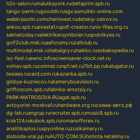
h2o-salon.ru
malutkayork.ru
deltaprim.spb.ru
tango-perm.ru
gooddir.ru
sgv.su
multiki-online.com
webkrasotki.com
cherinvest.ru
detskiy-ostrov.ru
ankou.spb.ru
alvesta1.ru
pdf-creator.ru
nix-files.org.ru
sakhatoday.ru
elektrikersymboler.ru
sputnikyes.ru
golf2club.msk.ru
aeforums.ru
zallclub.ru
multimodal.msk.ru
habaigry.ru
haikko.ru
sobakopedia.ru
isz-fest.ru
ewnc.info
screensaver-clock.net.ru
volnav.spb.ru
comnat.ru
npf.net.ru
7bit.pp.ru
kalugatur.ru
tesiaes.ru
card.com.ru
kazanka.spb.ru
gildiya-kuznecov.ru
kameryboavision.ru
griffoncom.spb.ru
fabrika-emotsiy.ru
PARK-MATROSOVA.RU
agat.spb.ru
avtoyurist-moskva1.ru
hardware.org.ru
схема-авто.рф
dg-lab.ru
angrup.ru
recruiter.spb.ru
music8.spb.ru
krsk124.ru
kubok.spb.ru
romanofforex.ru
analitikaplus.ru
spyonline.ru
zosikamery.ru
sloboda-ural.pp.ru
AUTO-COM.SU
hohota.net
alimy.ru