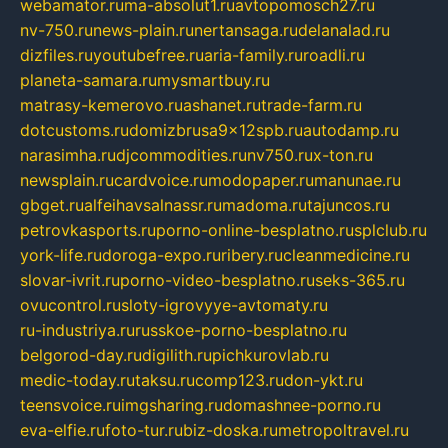
webamator.ru
ma-absolut1.ru
avtopomosch27.ru
nv-750.ru
news-plain.ru
nertansaga.ru
delanalad.ru
dizfiles.ru
youtubefree.ru
aria-family.ru
roadli.ru
planeta-samara.ru
mysmartbuy.ru
matrasy-kemerovo.ru
ashanet.ru
trade-farm.ru
dotcustoms.ru
domizbrusa9x12spb.ru
autodamp.ru
narasimha.ru
djcommodities.ru
nv750.ru
x-ton.ru
newsplain.ru
cardvoice.ru
modopaper.ru
manunae.ru
gbget.ru
alfeihavsalnassr.ru
madoma.ru
tajuncos.ru
petrovkasports.ru
porno-online-besplatno.ru
splclub.ru
york-life.ru
doroga-expo.ru
ribery.ru
cleanmedicine.ru
slovar-ivrit.ru
porno-video-besplatno.ru
seks-365.ru
ovucontrol.ru
sloty-igrovyye-avtomaty.ru
ru-industriya.ru
russkoe-porno-besplatno.ru
belgorod-day.ru
digilith.ru
pichkurovlab.ru
medic-today.ru
taksu.ru
comp123.ru
don-ykt.ru
teensvoice.ru
imgsharing.ru
domashnee-porno.ru
eva-elfie.ru
foto-tur.ru
biz-doska.ru
metropoltravel.ru