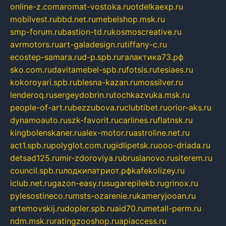
online-z.com
aromat-vostoka.ru
otdelkaexp.ru
mobilvest.ru
bbd.net.ru
mebelshop.msk.ru
smp-forum.ru
bastion-td.ru
kosmoscreative.ru
avrmotors.ru
art-galadesign.ru
tiffany-c.ru
ecostep-samara.ru
d-p.spb.ru
галактика73.рф
sko.com.ru
davitamebel-spb.ru
fotsis.ru
tesiaes.ru
kokoroyari.spb.ru
blesna-kazan.ru
mossilver.ru
lenderoq.ru
sergeydobrin.ru
tochkazvuka.msk.ru
people-of-art.ru
bezzubova.ru
clubtibet.ru
orior-aks.ru
dynamoauto.ru
szk-favorit.ru
carlines.ru
flatnsk.ru
kingbolenskaner.ru
alex-motor.ru
astroline.net.ru
act1.spb.ru
polyglot.com.ru
gidlipetsk.ru
ooo-driada.ru
detsad125.ru
mir-zdoroviya.ru
bruslanovo.ru
siterem.ru
council.spb.ru
лодкипатриот.рф
kafekolizey.ru
iclub.net.ru
gazon-easy.ru
sugarepilekb.ru
grinox.ru
pylesostineco.ru
msts-ozarenie.ru
kameryjooan.ru
artemovskij.ru
dopler.spb.ru
aid70.ru
metall-perm.ru
ndm.msk.ru
ratingzooshop.ru
apiaccess.ru