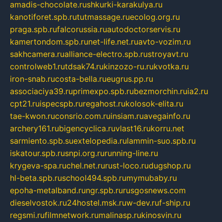
amadis-chocolate.ru
shkurki-karakulya.ru
kanotiforet.spb.ru
tutmassage.ru
ecolog.org.ru
praga.spb.ru
falcorussia.ru
autodoctorservis.ru
kamertondom.spb.ru
net-life.net.ru
avto-vozim.ru
sakhcamera.ru
alliance-electro.spb.ru
stroyavt.ru
controlweb1.ru
tdsak74.ru
kinzozo-ru.ru
kvotka.ru
iron-snab.ru
costa-bella.ru
eugrus.pp.ru
associaciya39.ru
primexpo.spb.ru
bezmorchin.ru
ia2.ru
cpt21.ru
ispecspb.ru
regahost.ru
kolosok-elita.ru
tae-kwon.ru
consrio.com.ru
insiam.ru
avegainfo.ru
archery161.ru
bigencyclica.ru
vlast16.ru
korru.net
sarmiento.spb.su
extelopedia.ru
lammin-suo.spb.ru
iskatour.spb.ru
snpi.org.ru
running-line.ru
krygeva-spa.ru
chel.net.ru
rust-loco.ru
dugshop.ru
hl-beta.spb.ru
school494.spb.ru
mymubaby.ru
epoha-metalband.ru
ngr.spb.ru
rusgosnews.com
dieselvostok.ru
24hostel.msk.ru
w-dev.ru
f-ship.ru
regsmi.ru
filmnetwork.ru
malinasp.ru
kinosvin.ru