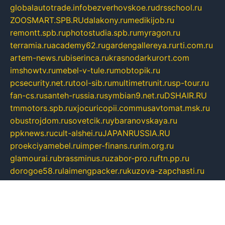
globalautotrade.info
bezverhovskoe.ru
drsschool.ru
ZOOSMART.SPB.RU
dalakony.ru
medikijob.ru
remontt.spb.ru
photostudia.spb.ru
myragon.ru
terramia.ru
academy62.ru
gardengallereya.ru
rti.com.ru
artem-news.ru
biserinca.ru
krasnodarkurort.com
imshowtv.ru
mebel-v-tule.ru
mobtopik.ru
pcsecurity.net.ru
tool-sib.ru
multimetrunit.ru
sp-tour.ru
fan-cs.ru
santeh-russia.ru
symbian9.net.ru
DSHAIR.RU
tmmotors.spb.ru
xjocuricopii.com
musavtomat.msk.ru
obustrojdom.ru
sovetcik.ru
ybaranovskaya.ru
ppknews.ru
cult-alshei.ru
JAPANRUSSIA.RU
proekciyamebel.ru
imper-finans.ru
rim.org.ru
glamourai.ru
brassminus.ru
zabor-pro.ru
ftn.pp.ru
dorogoe58.ru
laimengpacker.ru
kuzova-zapchasti.ru
sageerp.ru
taxodrom.ru
dsrazvitie.ru
hardcity.net.ru
ratinghomegames.ru
topservice25.ru
gubernyan.ru
gtglasslined.ru
ii4.ru
tssport.spb.ru
andorra24.com
blackwallstreet.ru
oboimos.ru
optim-doors.com.ru