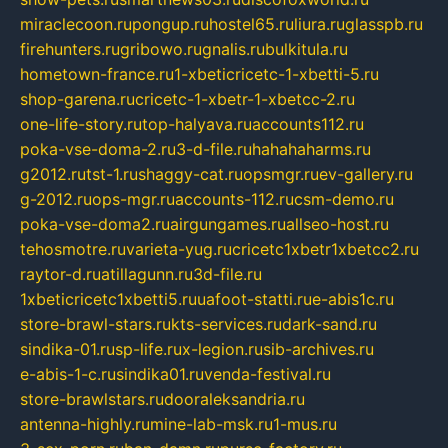
miraclecoon.ru
pongup.ru
hostel65.ru
liura.ru
glasspb.ru
firehunters.ru
gribowo.ru
gnalis.ru
bulkitula.ru
hometown-france.ru
1-xbeticricetc-1-xbetti-5.ru
shop-garena.ru
cricetc-1-xbetr-1-xbetcc-2.ru
one-life-story.ru
top-halyava.ru
accounts112.ru
poka-vse-doma-2.ru
3-d-file.ru
hahahaharms.ru
g2012.ru
tst-1.ru
shaggy-cat.ru
opsmgr.ru
ev-gallery.ru
g-2012.ru
ops-mgr.ru
accounts-112.ru
csm-demo.ru
poka-vse-doma2.ru
airgungames.ru
allseo-host.ru
tehosmotre.ru
varieta-yug.ru
cricetc1xbetr1xbetcc2.ru
raytor-d.ru
atillagunn.ru
3d-file.ru
1xbeticricetc1xbetti5.ru
uafoot-statti.ru
e-abis1c.ru
store-brawl-stars.ru
kts-services.ru
dark-sand.ru
sindika-01.ru
sp-life.ru
x-legion.ru
sib-archives.ru
e-abis-1-c.ru
sindika01.ru
venda-festival.ru
store-brawlstars.ru
dooraleksandria.ru
antenna-highly.ru
mine-lab-msk.ru
1-mus.ru