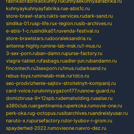
fabrikaofabrikaokuhny.ru
kuhnyaekuhnyaafabrika.ru
kuhnyaykuhnyayfabrika.ru
e-abis1c.ru
store-brawl-stars.ru
kts-services.ru
dark-sand.ru
sindika-01.ru
sp-life.ru
x-legion.ru
sib-archives.ru
e-abis-1-c.ru
sindika01.ru
venda-festival.ru
store-brawlstars.ru
dooraleksandria.ru
antenna-highly.ru
mine-lab-msk.ru
1-mus.ru
3-sex-porn.ru
ban-damn.ru
purse-factory.ru
viagra-tablet.ru
fasbags.ru
adler-jun.ru
bandamn.ru
fincontech.ru
3sexporn.ru
1mus.ru
darksand.ru
rebus-toys.ru
minelab-msk.ru
rtdco.ru
seo-prodvizhenie-sajtov-stroitelnyh-kompanij.ru
card-voice.ru
rulonnyygazon177.ru
snow-guard.ru
domizbrusa-9x12spb.ru
demaholding.ru
aalse.ru
a380club.ru
argentinamia.ru
perkoka.ru
movie-one.ru
perk-oka.ru
g-octopus.ru
sibarchives.ru
andreislyusar.ru
naruto-x.ru
pursefactory.ru
tor-lyubov-i-grom.ru
spayderhed-2022.ru
movieone.ru
evro-dez.ru