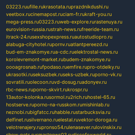
03223.ru
ufille.ru
krasotata.ru
prazdnikdushi.ru
veetbox.ru
cinemapost.ru
ciam-fr.ru
kraft-you.ru
mega-press.ru
03223.ru
web-explore.ru
rastenuya.ru
eurovision-russia.ru
strah-news.ru
freeride-team.ru
itrack-24.ru
sexshopexpress.ru
autostudiopro.ru
alabuga-cityhotel.ru
pornv.ru
atlantpereezd.ru
bud-em-znakomye.ru
a-cdc.ru
elektrostal-news.ru
korolevremont-market.ru
budem-znakomye.ru
oooagrosnab.ru
fpodaso.ru
emfire.ru
pro-otdelky.ru
ukrasotki.ru
seksuzbek.ru
seks-uzbek.ru
porno-vk.ru
sovratili.ru
olecoon.ru
vd-dosug.ru
adonyev.ru
rbc-news.ru
porno-skvirt.ru
krospr.ru
13autor-kolonka.ru
sormol.ru
2rich.ru
hostel-65.ru
hostserve.ru
porno-na-russkom.ru
mishinlab.ru
neznobi.ru
bigfatcc.ru
habble.ru
starbucksvia.ru
delfinet.ru
silvernano.ru
elestal.ru
vektor-doroga.ru
velotrenajery.ru
pronso54.ru
lenasever.ru
lovinskix.ru
show-pets.ru
smartnews03.ru
discofoxworld.ru