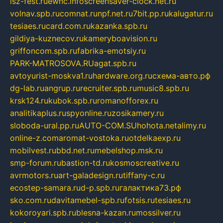
isz-fest.ru
ewnc.info
screensaver-clock.net.ru
volnav.spb.ru
comnat.ru
npf.net.ru
7bit.pp.ru
kalugatur.ru
tesiaes.ru
card.com.ru
kazanka.spb.ru
gildiya-kuznecov.ru
kameryboavision.ru
griffoncom.spb.ru
fabrika-emotsiy.ru
PARK-MATROSOVA.RU
agat.spb.ru
avtoyurist-moskva1.ru
hardware.org.ru
схема-авто.рф
dg-lab.ru
angrup.ru
recruiter.spb.ru
music8.spb.ru
krsk124.ru
kubok.spb.ru
romanofforex.ru
analitikaplus.ru
spyonline.ru
zosikamery.ru
sloboda-ural.pp.ru
AUTO-COM.SU
hohota.net
alimy.ru
online-z.com
aromat-vostoka.ru
otdelkaexp.ru
mobilvest.ru
bbd.net.ru
mebelshop.msk.ru
smp-forum.ru
bastion-td.ru
kosmoscreative.ru
avrmotors.ru
art-galadesign.ru
tiffany-c.ru
ecostep-samara.ru
d-p.spb.ru
галактика73.рф
sko.com.ru
davitamebel-spb.ru
fotsis.ru
tesiaes.ru
kokoroyari.spb.ru
blesna-kazan.ru
mossilver.ru