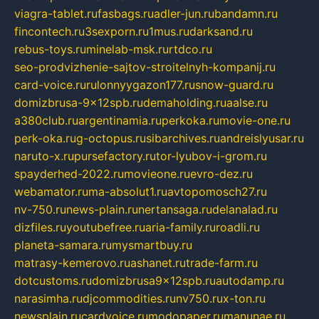
viagra-tablet.ru
fasbags.ru
adler-jun.ru
bandamn.ru
fincontech.ru
3sexporn.ru
1mus.ru
darksand.ru
rebus-toys.ru
minelab-msk.ru
rtdco.ru
seo-prodvizhenie-sajtov-stroitelnyh-kompanij.ru
card-voice.ru
rulonnyygazon177.ru
snow-guard.ru
domizbrusa-9x12spb.ru
demaholding.ru
aalse.ru
a380club.ru
argentinamia.ru
perkoka.ru
movie-one.ru
perk-oka.ru
g-octopus.ru
sibarchives.ru
andreislyusar.ru
naruto-x.ru
pursefactory.ru
tor-lyubov-i-grom.ru
spayderhed-2022.ru
movieone.ru
evro-dez.ru
webamator.ru
ma-absolut1.ru
avtopomosch27.ru
nv-750.ru
news-plain.ru
nertansaga.ru
delanalad.ru
dizfiles.ru
youtubefree.ru
aria-family.ru
roadli.ru
planeta-samara.ru
mysmartbuy.ru
matrasy-kemerovo.ru
ashanet.ru
trade-farm.ru
dotcustoms.ru
domizbrusa9x12spb.ru
autodamp.ru
narasimha.ru
djcommodities.ru
nv750.ru
x-ton.ru
newsplain.ru
cardvoice.ru
modopaper.ru
manunae.ru