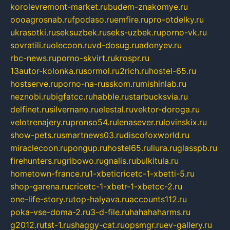
korolevremont-market.ru
budem-znakomye.ru
oooagrosnab.ru
fpodaso.ru
emfire.ru
pro-otdelky.ru
ukrasotki.ru
seksuzbek.ru
seks-uzbek.ru
porno-vk.ru
sovratili.ru
olecoon.ru
vd-dosug.ru
adonyev.ru
rbc-news.ru
porno-skvirt.ru
krospr.ru
13autor-kolonka.ru
sormol.ru
2rich.ru
hostel-65.ru
hostserve.ru
porno-na-russkom.ru
mishinlab.ru
neznobi.ru
bigfatcc.ru
habble.ru
starbucksvia.ru
delfinet.ru
silvernano.ru
elestal.ru
vektor-doroga.ru
velotrenajery.ru
pronso54.ru
lenasever.ru
lovinskix.ru
show-pets.ru
smartnews03.ru
discofoxworld.ru
miraclecoon.ru
pongup.ru
hostel65.ru
liura.ru
glasspb.ru
firehunters.ru
gribowo.ru
gnalis.ru
bulkitula.ru
hometown-france.ru
1-xbeticricetc-1-xbetti-5.ru
shop-garena.ru
cricetc-1-xbetr-1-xbetcc-2.ru
one-life-story.ru
top-halyava.ru
accounts112.ru
poka-vse-doma-2.ru
3-d-file.ru
hahahaharms.ru
g2012.ru
tst-1.ru
shaggy-cat.ru
opsmgr.ru
ev-gallery.ru