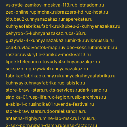
vskrytie-zamkov-moskva-113.ru
biletnadom.ru
zed-online.ru
pimchax.ru
brazzers-hd.ru
z-host.ru
kitubeu2kuhnyanazakaz.ru
naperekate.ru
kuhnyaofabrikaufabrik.ru
kitubeu-2-kuhnyanazakaz.ru
xehyroo-5-kuhnyanazakaz.ru
cs-68.ru
guzywia-4-kuhnyanazakaz.ru
mir-tk.ru
vlknrussia.ru
cs68.ru
vladivostok-map.ru
video-seks.ru
bankaribi.ru
raszar.ru
vskrytie-zamkov-moskva113.ru
lipetsktelecom.ru
tovudyi4kuhnyanazakaz.ru
seksuzb.ru
guzywia4kuhnyanazakaz.ru
fabrikaofabrikaokuhny.ru
kuhnyaekuhnyaafabrika.ru
kuhnyaykuhnyayfabrika.ru
e-abis1c.ru
store-brawl-stars.ru
kts-services.ru
dark-sand.ru
sindika-01.ru
sp-life.ru
x-legion.ru
sib-archives.ru
e-abis-1-c.ru
sindika01.ru
venda-festival.ru
store-brawlstars.ru
dooraleksandria.ru
antenna-highly.ru
mine-lab-msk.ru
1-mus.ru
3-sex-porn.ru
ban-damn.ru
purse-factory.ru