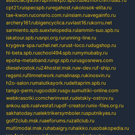
cpt21.ru
ispecspb.ru
regahost.ru
kolosok-elita.ru
tae-kwon.ru
consrio.com.ru
insiam.ru
avegainfo.ru
archery161.ru
bigencyclica.ru
vlast16.ru
korru.net
sarmiento.spb.su
extelopedia.ru
lammin-suo.spb.ru
iskatour.spb.ru
snpi.org.ru
running-line.ru
krygeva-spa.ru
chel.net.ru
rust-loco.ru
dugshop.ru
hl-beta.spb.ru
school494.spb.ru
mymubaby.ru
epoha-metalband.ru
ngr.spb.ru
rusgosnews.com
dieselvostok.ru
24hostel.msk.ru
w-dev.ru
f-ship.ru
regsmi.ru
filmnetwork.ru
malinasp.ru
kinosvin.ru
h2o-salon.ru
malutkayork.ru
deltaprim.spb.ru
tango-perm.ru
gooddir.ru
sgv.su
multiki-online.com
webkrasotki.com
cherinvest.ru
detskiy-ostrov.ru
ankou.spb.ru
alvesta1.ru
pdf-creator.ru
nix-files.org.ru
sakhatoday.ru
elektrikersymboler.ru
sputnikyes.ru
golf2club.msk.ru
aeforums.ru
zallclub.ru
multimodal.msk.ru
habaigry.ru
haikko.ru
sobakopedia.ru