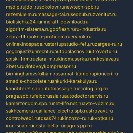
msdip.ru
jdol.ru
sokolovr.ru
newtech-spb.ru
rezemkleim.ru
massage-tai.ru
seonub.ru
zvonitut.ru
biolisichka24.ru
mncraft-download.ru
algoritm-sistema.ru
godflesh.ru
ru-industria.ru
zebra-tlt.ru
okna-proficom.ru
erynok.ru
onlinekinospace.ru
startupstudio-fefu.ru
zarges-ru.ru
gegenjustizunrecht.ru
autobalashov.ru
utrovortu.ru
spiski-firm.ru
elara-m.ru
kinomusorka.ru
mkcslava.ru
2bets.ru
vintovoykompressor.ru
birminghamvsfulham.ru
sarmat-komp.ru
pioneeri.ru
amadis-chocolate.ru
shkurki-karakulya.ru
kanotiforet.spb.ru
tutmassage.ru
ecolog.org.ru
praga.spb.ru
falcorussia.ru
autodoctorservis.ru
kamertondom.spb.ru
net-life.net.ru
avto-vozim.ru
sakhcamera.ru
alliance-electro.spb.ru
stroyavt.ru
controlweb1.ru
tdsak74.ru
kinzozo-ru.ru
kvotka.ru
iron-snab.ru
costa-bella.ru
eugrus.pp.ru
associaciya39.ru
primexpo.spb.ru
bezmorchin.ru
ia2.ru