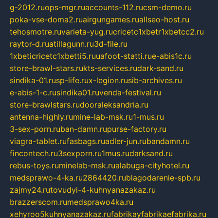
g-2012.ru
ops-mgr.ru
accounts-112.ru
csm-demo.ru
poka-vse-doma2.ru
airgungames.ru
allseo-host.ru
tehosmotre.ru
varieta-yug.ru
cricetc1xbetr1xbetcc2.ru
raytor-d.ru
atillagunn.ru
3d-file.ru
1xbeticricetc1xbetti5.ru
uafoot-statti.ru
e-abis1c.ru
store-brawl-stars.ru
kts-services.ru
dark-sand.ru
sindika-01.ru
sp-life.ru
x-legion.ru
sib-archives.ru
e-abis-1-c.ru
sindika01.ru
venda-festival.ru
store-brawlstars.ru
dooraleksandria.ru
antenna-highly.ru
mine-lab-msk.ru
1-mus.ru
3-sex-porn.ru
ban-damn.ru
purse-factory.ru
viagra-tablet.ru
fasbags.ru
adler-jun.ru
bandamn.ru
fincontech.ru
3sexporn.ru
1mus.ru
darksand.ru
rebus-toys.ru
minelab-msk.ru
alabuga-cityhotel.ru
medsprawo-4-ka.ru
2864420.ru
blagodarenie-spb.ru
zajmy24.ru
tovudyi-4-kuhnyanazakaz.ru
brazzerscom.ru
medsprawo4ka.ru
xehyroo5kuhnyanazakaz.ru
fabrikayfabrikaefabrika.ru