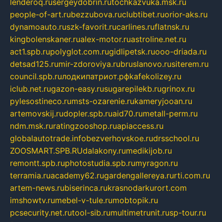
lenderoq.ru
sergeydobrin.ru
tochkazvuka.msk.ru
people-of-art.ru
bezzubova.ru
clubtibet.ru
orior-aks.ru
dynamoauto.ru
szk-favorit.ru
carlines.ru
flatnsk.ru
kingbolenskaner.ru
alex-motor.ru
astroline.net.ru
act1.spb.ru
polyglot.com.ru
gidlipetsk.ru
ooo-driada.ru
detsad125.ru
mir-zdoroviya.ru
bruslanovo.ru
siterem.ru
council.spb.ru
лодкипатриот.рф
kafekolizey.ru
iclub.net.ru
gazon-easy.ru
sugarepilekb.ru
grinox.ru
pylesostineco.ru
msts-ozarenie.ru
kameryjooan.ru
artemovskij.ru
dopler.spb.ru
aid70.ru
metall-perm.ru
ndm.msk.ru
ratingzooshop.ru
apiaccess.ru
globalautotrade.info
bezverhovskoe.ru
drsschool.ru
ZOOSMART.SPB.RU
dalakony.ru
medikijob.ru
remontt.spb.ru
photostudia.spb.ru
myragon.ru
terramia.ru
academy62.ru
gardengallereya.ru
rti.com.ru
artem-news.ru
biserinca.ru
krasnodarkurort.com
imshowtv.ru
mebel-v-tule.ru
mobtopik.ru
pcsecurity.net.ru
tool-sib.ru
multimetrunit.ru
sp-tour.ru