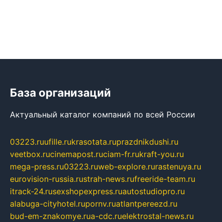
База организаций
Актуальный каталог компаний по всей России
03223.ru
ufille.ru
krasotata.ru
prazdnikdushi.ru
veetbox.ru
cinemapost.ru
ciam-fr.ru
kraft-you.ru
mega-press.ru
03223.ru
web-explore.ru
rastenuya.ru
eurovision-russia.ru
strah-news.ru
freeride-team.ru
itrack-24.ru
sexshopexpress.ru
autostudiopro.ru
alabuga-cityhotel.ru
pornv.ru
atlantpereezd.ru
bud-em-znakomye.ru
a-cdc.ru
elektrostal-news.ru