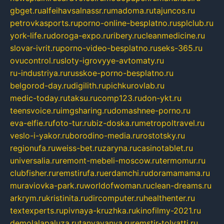
gbget.ru
alfeihavsalnassr.ru
madoma.ru
tajuncos.ru
petrovkasports.ru
porno-online-besplatno.ru
splclub.ru
york-life.ru
doroga-expo.ru
ribery.ru
cleanmedicine.ru
slovar-ivrit.ru
porno-video-besplatno.ru
seks-365.ru
ovucontrol.ru
sloty-igrovyye-avtomaty.ru
ru-industriya.ru
russkoe-porno-besplatno.ru
belgorod-day.ru
digilith.ru
pichkurovlab.ru
medic-today.ru
taksu.ru
comp123.ru
don-ykt.ru
teensvoice.ru
imgsharing.ru
domashnee-porno.ru
eva-elfie.ru
foto-tur.ru
biz-doska.ru
metropoltravel.ru
veslo-i-yakor.ru
borodino-media.ru
rostotsky.ru
regionufa.ru
weiss-bet.ru
zaryna.ru
casinotablet.ru
universalia.ru
remont-mebeli-moscow.ru
termomur.ru
clubfisher.ru
remstirufa.ru
erdamchi.ru
doramamama.ru
muraviovka-park.ru
worldofwoman.ru
clean-dreams.ru
arkrym.ru
kristinita.ru
dircomputer.ru
healthenter.ru
textexperts.ru
pivnaya-kruzhka.ru
kinofilmy-2021.ru
demolalapaluza.ru
tanyavanya.ru
remstir-tolyatti.ru