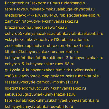
fincontech.ru
3sexporn.ru
1mus.ru
darksand.ru
rebus-toys.ru
minelab-msk.ru
alabuga-cityhotel.ru
medsprawo-4-ka.ru
2864420.ru
blagodarenie-spb.ru
zajmy24.ru
tovudyi-4-kuhnyanazakaz.ru
brazzerscom.ru
medsprawo4ka.ru
xehyroo5kuhnyanazakaz.ru
fabrikayfabrikaefabrika.ru
vskrytie-zamkov-moskva-113.ru
biletnadom.ru
zed-online.ru
pimchax.ru
brazzers-hd.ru
z-host.ru
kitubeu2kuhnyanazakaz.ru
naperekate.ru
kuhnyaofabrikaufabrik.ru
kitubeu-2-kuhnyanazakaz.ru
xehyroo-5-kuhnyanazakaz.ru
cs-68.ru
guzywia-4-kuhnyanazakaz.ru
mir-tk.ru
vlknrussia.ru
cs68.ru
vladivostok-map.ru
video-seks.ru
bankaribi.ru
raszar.ru
vskrytie-zamkov-moskva113.ru
lipetsktelecom.ru
tovudyi4kuhnyanazakaz.ru
seksuzb.ru
guzywia4kuhnyanazakaz.ru
fabrikaofabrikaokuhny.ru
kuhnyaekuhnyaafabrika.ru
kuhnyaykuhnyayfabrika.ru
e-abis1c.ru