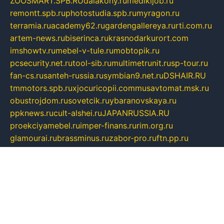
ZOOSMART.SPB.RU
dalakony.ru
medikijob.ru
remontt.spb.ru
photostudia.spb.ru
myragon.ru
terramia.ru
academy62.ru
gardengallereya.ru
rti.com.ru
artem-news.ru
biserinca.ru
krasnodarkurort.com
imshowtv.ru
mebel-v-tule.ru
mobtopik.ru
pcsecurity.net.ru
tool-sib.ru
multimetrunit.ru
sp-tour.ru
fan-cs.ru
santeh-russia.ru
symbian9.net.ru
DSHAIR.RU
tmmotors.spb.ru
xjocuricopii.com
musavtomat.msk.ru
obustrojdom.ru
sovetcik.ru
ybaranovskaya.ru
ppknews.ru
cult-alshei.ru
JAPANRUSSIA.RU
proekciyamebel.ru
imper-finans.ru
rim.org.ru
glamourai.ru
brassminus.ru
zabor-pro.ru
ftn.pp.ru
dorogoe58.ru
laimengpacker.ru
kuzova-zapchasti.ru
sageerp.ru
taxodrom.ru
dsrazvitie.ru
hardcity.net.ru
ratinghomegames.ru
topservice25.ru
gubernyan.ru
gtglasslined.ru
ii4.ru
tssport.spb.ru
andorra24.com
blackwallstreet.ru
oboimos.ru
optim-doors.com.ru
ikuch.ru
nycr.org.ru
npa21.ru
vremya-ch.spb.ru