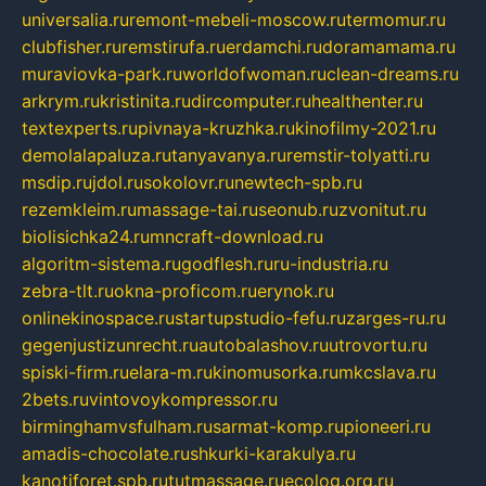
universalia.ru
remont-mebeli-moscow.ru
termomur.ru
clubfisher.ru
remstirufa.ru
erdamchi.ru
doramamama.ru
muraviovka-park.ru
worldofwoman.ru
clean-dreams.ru
arkrym.ru
kristinita.ru
dircomputer.ru
healthenter.ru
textexperts.ru
pivnaya-kruzhka.ru
kinofilmy-2021.ru
demolalapaluza.ru
tanyavanya.ru
remstir-tolyatti.ru
msdip.ru
jdol.ru
sokolovr.ru
newtech-spb.ru
rezemkleim.ru
massage-tai.ru
seonub.ru
zvonitut.ru
biolisichka24.ru
mncraft-download.ru
algoritm-sistema.ru
godflesh.ru
ru-industria.ru
zebra-tlt.ru
okna-proficom.ru
erynok.ru
onlinekinospace.ru
startupstudio-fefu.ru
zarges-ru.ru
gegenjustizunrecht.ru
autobalashov.ru
utrovortu.ru
spiski-firm.ru
elara-m.ru
kinomusorka.ru
mkcslava.ru
2bets.ru
vintovoykompressor.ru
birminghamvsfulham.ru
sarmat-komp.ru
pioneeri.ru
amadis-chocolate.ru
shkurki-karakulya.ru
kanotiforet.spb.ru
tutmassage.ru
ecolog.org.ru