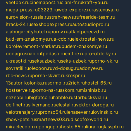
veetbox.ru
cinemapost.ru
ciam-fr.ru
kraft-you.ru
mega-press.ru
03223.ru
web-explore.ru
rastenuya.ru
eurovision-russia.ru
strah-news.ru
freeride-team.ru
itrack-24.ru
sexshopexpress.ru
autostudiopro.ru
alabuga-cityhotel.ru
pornv.ru
atlantpereezd.ru
bud-em-znakomye.ru
a-cdc.ru
elektrostal-news.ru
korolevremont-market.ru
budem-znakomye.ru
oooagrosnab.ru
fpodaso.ru
emfire.ru
pro-otdelky.ru
ukrasotki.ru
seksuzbek.ru
seks-uzbek.ru
porno-vk.ru
sovratili.ru
olecoon.ru
vd-dosug.ru
adonyev.ru
rbc-news.ru
porno-skvirt.ru
krospr.ru
13autor-kolonka.ru
sormol.ru
2rich.ru
hostel-65.ru
hostserve.ru
porno-na-russkom.ru
mishinlab.ru
neznobi.ru
bigfatcc.ru
habble.ru
starbucksvia.ru
delfinet.ru
silvernano.ru
elestal.ru
vektor-doroga.ru
velotrenajery.ru
pronso54.ru
lenasever.ru
lovinskix.ru
show-pets.ru
smartnews03.ru
discofoxworld.ru
miraclecoon.ru
pongup.ru
hostel65.ru
liura.ru
glasspb.ru