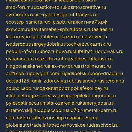
smp-forum.ru
bastion-td.ru
kosmoscreative.ru
avrmotors.ru
art-galadesign.ru
tiffany-c.ru
ecostep-samara.ru
d-p.spb.ru
галактика73.рф
sko.com.ru
davitamebel-spb.ru
fotsis.ru
tesiaes.ru
kokoroyari.spb.ru
blesna-kazan.ru
mossilver.ru
lenderoq.ru
sergeydobrin.ru
tochkazvuka.msk.ru
people-of-art.ru
bezzubova.ru
clubtibet.ru
orior-aks.ru
dynamoauto.ru
szk-favorit.ru
carlines.ru
flatnsk.ru
kingbolenskaner.ru
alex-motor.ru
astroline.net.ru
act1.spb.ru
polyglot.com.ru
gidlipetsk.ru
ooo-driada.ru
detsad125.ru
mir-zdoroviya.ru
bruslanovo.ru
siterem.ru
council.spb.ru
лодкипатриот.рф
kafekolizey.ru
iclub.net.ru
gazon-easy.ru
sugarepilekb.ru
grinox.ru
pylesostineco.ru
msts-ozarenie.ru
kameryjooan.ru
artemovskij.ru
dopler.spb.ru
aid70.ru
metall-perm.ru
ndm.msk.ru
ratingzooshop.ru
apiaccess.ru
globalautotrade.info
bezverhovskoe.ru
drsschool.ru