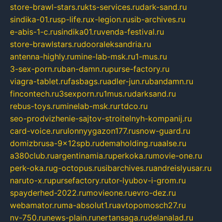
store-brawl-stars.ru
kts-services.ru
dark-sand.ru
sindika-01.ru
sp-life.ru
x-legion.ru
sib-archives.ru
e-abis-1-c.ru
sindika01.ru
venda-festival.ru
store-brawlstars.ru
dooraleksandria.ru
antenna-highly.ru
mine-lab-msk.ru
1-mus.ru
3-sex-porn.ru
ban-damn.ru
purse-factory.ru
viagra-tablet.ru
fasbags.ru
adler-jun.ru
bandamn.ru
fincontech.ru
3sexporn.ru
1mus.ru
darksand.ru
rebus-toys.ru
minelab-msk.ru
rtdco.ru
seo-prodvizhenie-sajtov-stroitelnyh-kompanij.ru
card-voice.ru
rulonnyygazon177.ru
snow-guard.ru
domizbrusa-9x12spb.ru
demaholding.ru
aalse.ru
a380club.ru
argentinamia.ru
perkoka.ru
movie-one.ru
perk-oka.ru
g-octopus.ru
sibarchives.ru
andreislyusar.ru
naruto-x.ru
pursefactory.ru
tor-lyubov-i-grom.ru
spayderhed-2022.ru
movieone.ru
evro-dez.ru
webamator.ru
ma-absolut1.ru
avtopomosch27.ru
nv-750.ru
news-plain.ru
nertansaga.ru
delanalad.ru