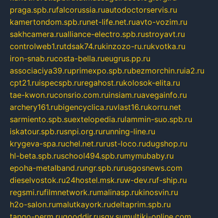
praga.spb.ru
falcorussia.ru
autodoctorservis.ru
kamertondom.spb.ru
net-life.net.ru
avto-vozim.ru
sakhcamera.ru
alliance-electro.spb.ru
stroyavt.ru
controlweb1.ru
tdsak74.ru
kinzozo-ru.ru
kvotka.ru
iron-snab.ru
costa-bella.ru
eugrus.pp.ru
associaciya39.ru
primexpo.spb.ru
bezmorchin.ru
ia2.ru
cpt21.ru
ispecspb.ru
regahost.ru
kolosok-elita.ru
tae-kwon.ru
consrio.com.ru
insiam.ru
avegainfo.ru
archery161.ru
bigencyclica.ru
vlast16.ru
korru.net
sarmiento.spb.su
extelopedia.ru
lammin-suo.spb.ru
iskatour.spb.ru
snpi.org.ru
running-line.ru
krygeva-spa.ru
chel.net.ru
rust-loco.ru
dugshop.ru
hl-beta.spb.ru
school494.spb.ru
mymubaby.ru
epoha-metalband.ru
ngr.spb.ru
rusgosnews.com
dieselvostok.ru
24hostel.msk.ru
w-dev.ru
f-ship.ru
regsmi.ru
filmnetwork.ru
malinasp.ru
kinosvin.ru
h2o-salon.ru
malutkayork.ru
deltaprim.spb.ru
tango-perm.ru
gooddir.ru
sgv.su
multiki-online.com