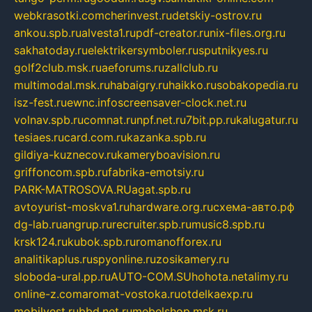
webkrasotki.com
cherinvest.ru
detskiy-ostrov.ru
ankou.spb.ru
alvesta1.ru
pdf-creator.ru
nix-files.org.ru
sakhatoday.ru
elektrikersymboler.ru
sputnikyes.ru
golf2club.msk.ru
aeforums.ru
zallclub.ru
multimodal.msk.ru
habaigry.ru
haikko.ru
sobakopedia.ru
isz-fest.ru
ewnc.info
screensaver-clock.net.ru
volnav.spb.ru
comnat.ru
npf.net.ru
7bit.pp.ru
kalugatur.ru
tesiaes.ru
card.com.ru
kazanka.spb.ru
gildiya-kuznecov.ru
kameryboavision.ru
griffoncom.spb.ru
fabrika-emotsiy.ru
PARK-MATROSOVA.RU
agat.spb.ru
avtoyurist-moskva1.ru
hardware.org.ru
схема-авто.рф
dg-lab.ru
angrup.ru
recruiter.spb.ru
music8.spb.ru
krsk124.ru
kubok.spb.ru
romanofforex.ru
analitikaplus.ru
spyonline.ru
zosikamery.ru
sloboda-ural.pp.ru
AUTO-COM.SU
hohota.net
alimy.ru
online-z.com
aromat-vostoka.ru
otdelkaexp.ru
mobilvest.ru
bbd.net.ru
mebelshop.msk.ru