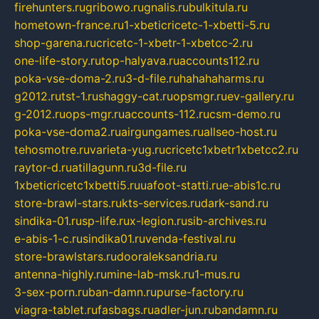
firehunters.ru
gribowo.ru
gnalis.ru
bulkitula.ru
hometown-france.ru
1-xbeticricetc-1-xbetti-5.ru
shop-garena.ru
cricetc-1-xbetr-1-xbetcc-2.ru
one-life-story.ru
top-halyava.ru
accounts112.ru
poka-vse-doma-2.ru
3-d-file.ru
hahahaharms.ru
g2012.ru
tst-1.ru
shaggy-cat.ru
opsmgr.ru
ev-gallery.ru
g-2012.ru
ops-mgr.ru
accounts-112.ru
csm-demo.ru
poka-vse-doma2.ru
airgungames.ru
allseo-host.ru
tehosmotre.ru
varieta-yug.ru
cricetc1xbetr1xbetcc2.ru
raytor-d.ru
atillagunn.ru
3d-file.ru
1xbeticricetc1xbetti5.ru
uafoot-statti.ru
e-abis1c.ru
store-brawl-stars.ru
kts-services.ru
dark-sand.ru
sindika-01.ru
sp-life.ru
x-legion.ru
sib-archives.ru
e-abis-1-c.ru
sindika01.ru
venda-festival.ru
store-brawlstars.ru
dooraleksandria.ru
antenna-highly.ru
mine-lab-msk.ru
1-mus.ru
3-sex-porn.ru
ban-damn.ru
purse-factory.ru
viagra-tablet.ru
fasbags.ru
adler-jun.ru
bandamn.ru