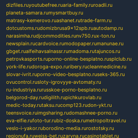
dizfiles.ru
youtubefree.ru
aria-family.ru
roadli.ru
planeta-samara.ru
mysmartbuy.ru
matrasy-kemerovo.ru
ashanet.ru
trade-farm.ru
dotcustoms.ru
domizbrusa9x12spb.ru
autodamp.ru
narasimha.ru
djcommodities.ru
nv750.ru
x-ton.ru
newsplain.ru
cardvoice.ru
modopaper.ru
manunae.ru
gbget.ru
alfeihavsalnassr.ru
madoma.ru
tajuncos.ru
petrovkasports.ru
porno-online-besplatno.ru
splclub.ru
york-life.ru
doroga-expo.ru
ribery.ru
cleanmedicine.ru
slovar-ivrit.ru
porno-video-besplatno.ru
seks-365.ru
ovucontrol.ru
sloty-igrovyye-avtomaty.ru
ru-industriya.ru
russkoe-porno-besplatno.ru
belgorod-day.ru
digilith.ru
pichkurovlab.ru
medic-today.ru
taksu.ru
comp123.ru
don-ykt.ru
teensvoice.ru
imgsharing.ru
domashnee-porno.ru
eva-elfie.ru
foto-tur.ru
biz-doska.ru
metropoltravel.ru
veslo-i-yakor.ru
borodino-media.ru
rostotsky.ru
regionufa.ru
weiss-bet.ru
zaryna.ru
casinotablet.ru