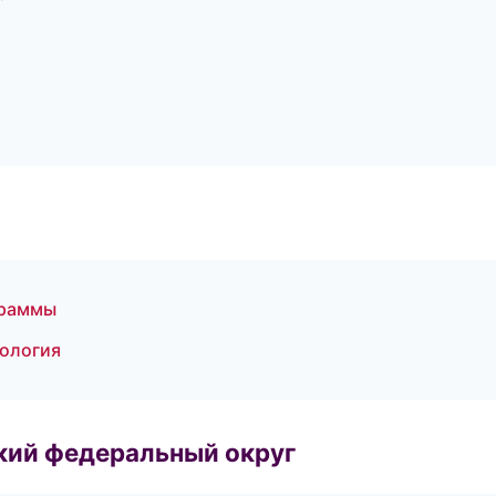
граммы
кология
ский федеральный округ