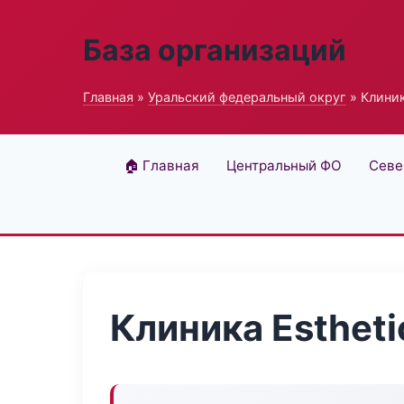
База организаций
Главная
»
Уральский федеральный округ
» Клиник
🏠 Главная
Центральный ФО
Севе
Клиника Estheti