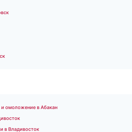
овск
ск
я и омоложение в Абакан
дивосток
ки в Владивосток