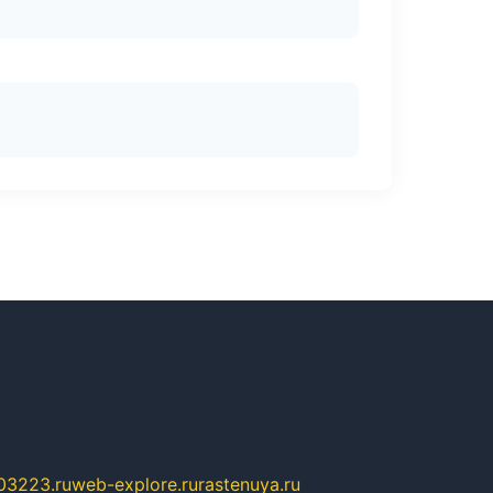
03223.ru
web-explore.ru
rastenuya.ru