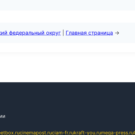
кий федеральный округ
|
Главная страница
→
сии
eetbox.ru
cinemapost.ru
ciam-fr.ru
kraft-you.ru
mega-press.ru