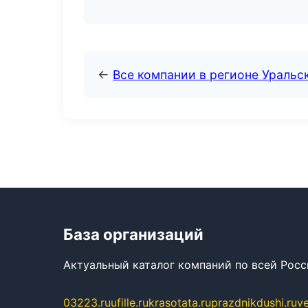
←
Все компании в регионе Уральс
База организаций
Актуальный каталог компаний по всей Рос
03223.ru
ufille.ru
krasotata.ru
prazdnikdushi.ru
v