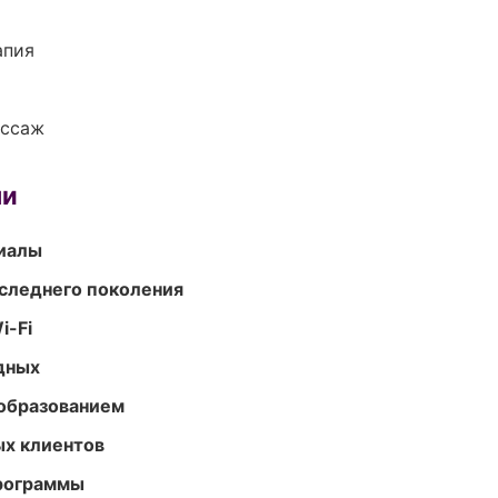
апия
ассаж
ми
риалы
следнего поколения
i-Fi
одных
образованием
ых клиентов
программы