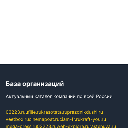
База организаций
Актуальный каталог компаний по всей России
03223.ru
ufille.ru
krasotata.ru
prazdnikdushi.ru
veetbox.ru
cinemapost.ru
ciam-fr.ru
kraft-you.ru
mega-press.ru
03223.ru
web-explore.ru
rastenuya.ru