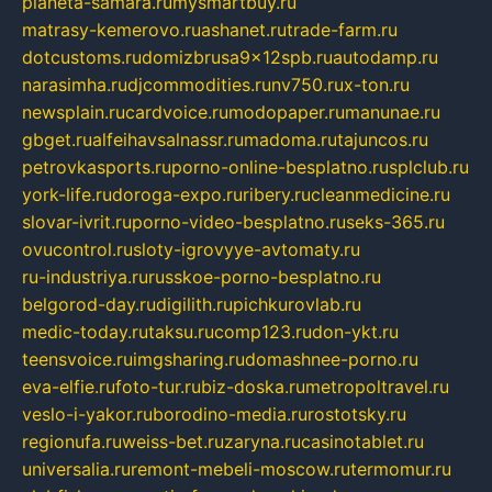
planeta-samara.ru
mysmartbuy.ru
matrasy-kemerovo.ru
ashanet.ru
trade-farm.ru
dotcustoms.ru
domizbrusa9x12spb.ru
autodamp.ru
narasimha.ru
djcommodities.ru
nv750.ru
x-ton.ru
newsplain.ru
cardvoice.ru
modopaper.ru
manunae.ru
gbget.ru
alfeihavsalnassr.ru
madoma.ru
tajuncos.ru
petrovkasports.ru
porno-online-besplatno.ru
splclub.ru
york-life.ru
doroga-expo.ru
ribery.ru
cleanmedicine.ru
slovar-ivrit.ru
porno-video-besplatno.ru
seks-365.ru
ovucontrol.ru
sloty-igrovyye-avtomaty.ru
ru-industriya.ru
russkoe-porno-besplatno.ru
belgorod-day.ru
digilith.ru
pichkurovlab.ru
medic-today.ru
taksu.ru
comp123.ru
don-ykt.ru
teensvoice.ru
imgsharing.ru
domashnee-porno.ru
eva-elfie.ru
foto-tur.ru
biz-doska.ru
metropoltravel.ru
veslo-i-yakor.ru
borodino-media.ru
rostotsky.ru
regionufa.ru
weiss-bet.ru
zaryna.ru
casinotablet.ru
universalia.ru
remont-mebeli-moscow.ru
termomur.ru