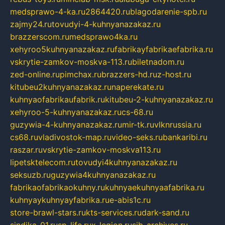
medsprawo-4-ka.ru
2864420.ru
blagodarenie-spb.ru
zajmy24.ru
tovudyi-4-kuhnyanazakaz.ru
brazzerscom.ru
medsprawo4ka.ru
xehyroo5kuhnyanazakaz.ru
fabrikayfabrikaefabrika.ru
vskrytie-zamkov-moskva-113.ru
biletnadom.ru
zed-online.ru
pimchax.ru
brazzers-hd.ru
z-host.ru
kitubeu2kuhnyanazakaz.ru
naperekate.ru
kuhnyaofabrikaufabrik.ru
kitubeu-2-kuhnyanazakaz.ru
xehyroo-5-kuhnyanazakaz.ru
cs-68.ru
guzywia-4-kuhnyanazakaz.ru
mir-tk.ru
vlknrussia.ru
cs68.ru
vladivostok-map.ru
video-seks.ru
bankaribi.ru
raszar.ru
vskrytie-zamkov-moskva113.ru
lipetsktelecom.ru
tovudyi4kuhnyanazakaz.ru
seksuzb.ru
guzywia4kuhnyanazakaz.ru
fabrikaofabrikaokuhny.ru
kuhnyaekuhnyaafabrika.ru
kuhnyaykuhnyayfabrika.ru
e-abis1c.ru
store-brawl-stars.ru
kts-services.ru
dark-sand.ru