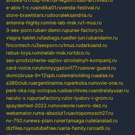
sindika-01.ru
sp-life.ru
x-legion.ru
sib-archives.ru
e-abis-1-c.ru
sindika01.ru
venda-festival.ru
store-brawlstars.ru
dooraleksandria.ru
antenna-highly.ru
mine-lab-msk.ru
1-mus.ru
3-sex-porn.ru
ban-damn.ru
purse-factory.ru
viagra-tablet.ru
fasbags.ru
adler-jun.ru
bandamn.ru
fincontech.ru
3sexporn.ru
1mus.ru
darksand.ru
rebus-toys.ru
minelab-msk.ru
rtdco.ru
seo-prodvizhenie-sajtov-stroitelnyh-kompanij.ru
card-voice.ru
rulonnyygazon177.ru
snow-guard.ru
domizbrusa-9x12spb.ru
demaholding.ru
aalse.ru
a380club.ru
argentinamia.ru
perkoka.ru
movie-one.ru
perk-oka.ru
g-octopus.ru
sibarchives.ru
andreislyusar.ru
naruto-x.ru
pursefactory.ru
tor-lyubov-i-grom.ru
spayderhed-2022.ru
movieone.ru
evro-dez.ru
webamator.ru
ma-absolut1.ru
avtopomosch27.ru
nv-750.ru
news-plain.ru
nertansaga.ru
delanalad.ru
dizfiles.ru
youtubefree.ru
aria-family.ru
roadli.ru