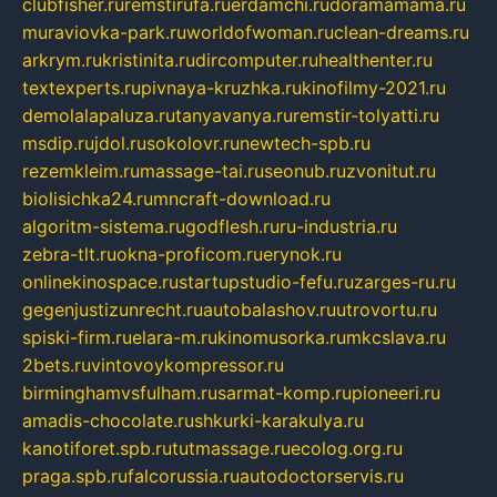
clubfisher.ru
remstirufa.ru
erdamchi.ru
doramamama.ru
muraviovka-park.ru
worldofwoman.ru
clean-dreams.ru
arkrym.ru
kristinita.ru
dircomputer.ru
healthenter.ru
textexperts.ru
pivnaya-kruzhka.ru
kinofilmy-2021.ru
demolalapaluza.ru
tanyavanya.ru
remstir-tolyatti.ru
msdip.ru
jdol.ru
sokolovr.ru
newtech-spb.ru
rezemkleim.ru
massage-tai.ru
seonub.ru
zvonitut.ru
biolisichka24.ru
mncraft-download.ru
algoritm-sistema.ru
godflesh.ru
ru-industria.ru
zebra-tlt.ru
okna-proficom.ru
erynok.ru
onlinekinospace.ru
startupstudio-fefu.ru
zarges-ru.ru
gegenjustizunrecht.ru
autobalashov.ru
utrovortu.ru
spiski-firm.ru
elara-m.ru
kinomusorka.ru
mkcslava.ru
2bets.ru
vintovoykompressor.ru
birminghamvsfulham.ru
sarmat-komp.ru
pioneeri.ru
amadis-chocolate.ru
shkurki-karakulya.ru
kanotiforet.spb.ru
tutmassage.ru
ecolog.org.ru
praga.spb.ru
falcorussia.ru
autodoctorservis.ru