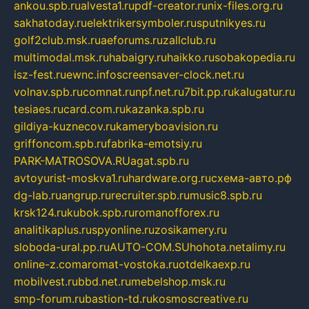
ankou.spb.ru
alvesta1.ru
pdf-creator.ru
nix-files.org.ru
sakhatoday.ru
elektrikersymboler.ru
sputnikyes.ru
golf2club.msk.ru
aeforums.ru
zallclub.ru
multimodal.msk.ru
habaigry.ru
haikko.ru
sobakopedia.ru
isz-fest.ru
ewnc.info
screensaver-clock.net.ru
volnav.spb.ru
comnat.ru
npf.net.ru
7bit.pp.ru
kalugatur.ru
tesiaes.ru
card.com.ru
kazanka.spb.ru
gildiya-kuznecov.ru
kameryboavision.ru
griffoncom.spb.ru
fabrika-emotsiy.ru
PARK-MATROSOVA.RU
agat.spb.ru
avtoyurist-moskva1.ru
hardware.org.ru
схема-авто.рф
dg-lab.ru
angrup.ru
recruiter.spb.ru
music8.spb.ru
krsk124.ru
kubok.spb.ru
romanofforex.ru
analitikaplus.ru
spyonline.ru
zosikamery.ru
sloboda-ural.pp.ru
AUTO-COM.SU
hohota.net
alimy.ru
online-z.com
aromat-vostoka.ru
otdelkaexp.ru
mobilvest.ru
bbd.net.ru
mebelshop.msk.ru
smp-forum.ru
bastion-td.ru
kosmoscreative.ru