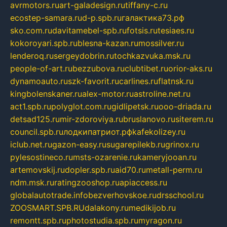
avrmotors.ru
art-galadesign.ru
tiffany-c.ru
ecostep-samara.ru
d-p.spb.ru
галактика73.рф
sko.com.ru
davitamebel-spb.ru
fotsis.ru
tesiaes.ru
kokoroyari.spb.ru
blesna-kazan.ru
mossilver.ru
lenderoq.ru
sergeydobrin.ru
tochkazvuka.msk.ru
people-of-art.ru
bezzubova.ru
clubtibet.ru
orior-aks.ru
dynamoauto.ru
szk-favorit.ru
carlines.ru
flatnsk.ru
kingbolenskaner.ru
alex-motor.ru
astroline.net.ru
act1.spb.ru
polyglot.com.ru
gidlipetsk.ru
ooo-driada.ru
detsad125.ru
mir-zdoroviya.ru
bruslanovo.ru
siterem.ru
council.spb.ru
лодкипатриот.рф
kafekolizey.ru
iclub.net.ru
gazon-easy.ru
sugarepilekb.ru
grinox.ru
pylesostineco.ru
msts-ozarenie.ru
kameryjooan.ru
artemovskij.ru
dopler.spb.ru
aid70.ru
metall-perm.ru
ndm.msk.ru
ratingzooshop.ru
apiaccess.ru
globalautotrade.info
bezverhovskoe.ru
drsschool.ru
ZOOSMART.SPB.RU
dalakony.ru
medikijob.ru
remontt.spb.ru
photostudia.spb.ru
myragon.ru