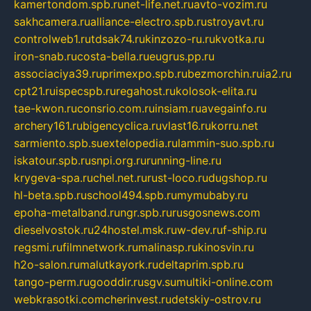
kamertondom.spb.ru
net-life.net.ru
avto-vozim.ru
sakhcamera.ru
alliance-electro.spb.ru
stroyavt.ru
controlweb1.ru
tdsak74.ru
kinzozo-ru.ru
kvotka.ru
iron-snab.ru
costa-bella.ru
eugrus.pp.ru
associaciya39.ru
primexpo.spb.ru
bezmorchin.ru
ia2.ru
cpt21.ru
ispecspb.ru
regahost.ru
kolosok-elita.ru
tae-kwon.ru
consrio.com.ru
insiam.ru
avegainfo.ru
archery161.ru
bigencyclica.ru
vlast16.ru
korru.net
sarmiento.spb.su
extelopedia.ru
lammin-suo.spb.ru
iskatour.spb.ru
snpi.org.ru
running-line.ru
krygeva-spa.ru
chel.net.ru
rust-loco.ru
dugshop.ru
hl-beta.spb.ru
school494.spb.ru
mymubaby.ru
epoha-metalband.ru
ngr.spb.ru
rusgosnews.com
dieselvostok.ru
24hostel.msk.ru
w-dev.ru
f-ship.ru
regsmi.ru
filmnetwork.ru
malinasp.ru
kinosvin.ru
h2o-salon.ru
malutkayork.ru
deltaprim.spb.ru
tango-perm.ru
gooddir.ru
sgv.su
multiki-online.com
webkrasotki.com
cherinvest.ru
detskiy-ostrov.ru