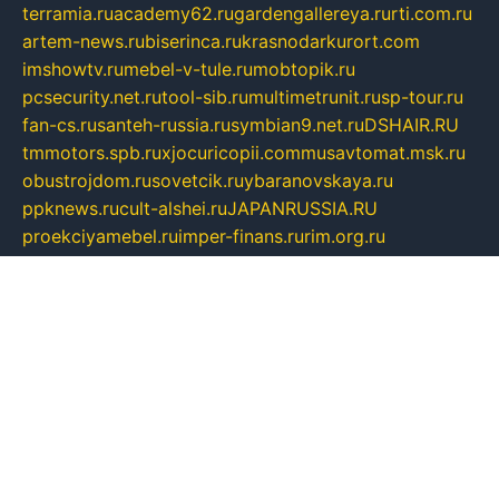
terramia.ru
academy62.ru
gardengallereya.ru
rti.com.ru
artem-news.ru
biserinca.ru
krasnodarkurort.com
imshowtv.ru
mebel-v-tule.ru
mobtopik.ru
pcsecurity.net.ru
tool-sib.ru
multimetrunit.ru
sp-tour.ru
fan-cs.ru
santeh-russia.ru
symbian9.net.ru
DSHAIR.RU
tmmotors.spb.ru
xjocuricopii.com
musavtomat.msk.ru
obustrojdom.ru
sovetcik.ru
ybaranovskaya.ru
ppknews.ru
cult-alshei.ru
JAPANRUSSIA.RU
proekciyamebel.ru
imper-finans.ru
rim.org.ru
glamourai.ru
brassminus.ru
zabor-pro.ru
ftn.pp.ru
dorogoe58.ru
laimengpacker.ru
kuzova-zapchasti.ru
sageerp.ru
taxodrom.ru
dsrazvitie.ru
hardcity.net.ru
ratinghomegames.ru
topservice25.ru
gubernyan.ru
gtglasslined.ru
ii4.ru
tssport.spb.ru
andorra24.com
blackwallstreet.ru
oboimos.ru
optim-doors.com.ru
ikuch.ru
nycr.org.ru
npa21.ru
vremya-ch.spb.ru
desert000.ru
ivtorgi.ru
ifiori.ru
catalog-statei.ru
dcv.org.ru
spetsmaster174.ru
ipkameryhiseeu.ru