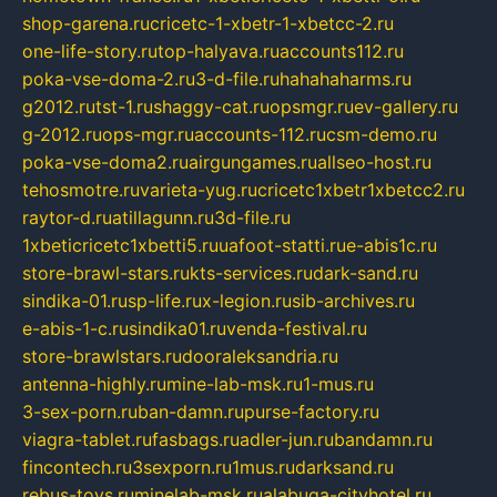
shop-garena.ru
cricetc-1-xbetr-1-xbetcc-2.ru
one-life-story.ru
top-halyava.ru
accounts112.ru
poka-vse-doma-2.ru
3-d-file.ru
hahahaharms.ru
g2012.ru
tst-1.ru
shaggy-cat.ru
opsmgr.ru
ev-gallery.ru
g-2012.ru
ops-mgr.ru
accounts-112.ru
csm-demo.ru
poka-vse-doma2.ru
airgungames.ru
allseo-host.ru
tehosmotre.ru
varieta-yug.ru
cricetc1xbetr1xbetcc2.ru
raytor-d.ru
atillagunn.ru
3d-file.ru
1xbeticricetc1xbetti5.ru
uafoot-statti.ru
e-abis1c.ru
store-brawl-stars.ru
kts-services.ru
dark-sand.ru
sindika-01.ru
sp-life.ru
x-legion.ru
sib-archives.ru
e-abis-1-c.ru
sindika01.ru
venda-festival.ru
store-brawlstars.ru
dooraleksandria.ru
antenna-highly.ru
mine-lab-msk.ru
1-mus.ru
3-sex-porn.ru
ban-damn.ru
purse-factory.ru
viagra-tablet.ru
fasbags.ru
adler-jun.ru
bandamn.ru
fincontech.ru
3sexporn.ru
1mus.ru
darksand.ru
rebus-toys.ru
minelab-msk.ru
alabuga-cityhotel.ru