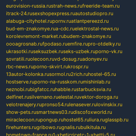
eurovision-russia.ru
strah-news.ru
freeride-team.ru
itrack-24.ru
sexshopexpress.ru
autostudiopro.ru
alabuga-cityhotel.ru
pornv.ru
atlantpereezd.ru
bud-em-znakomye.ru
a-cdc.ru
elektrostal-news.ru
korolevremont-market.ru
budem-znakomye.ru
oooagrosnab.ru
fpodaso.ru
emfire.ru
pro-otdelky.ru
ukrasotki.ru
seksuzbek.ru
seks-uzbek.ru
porno-vk.ru
sovratili.ru
olecoon.ru
vd-dosug.ru
adonyev.ru
rbc-news.ru
porno-skvirt.ru
krospr.ru
13autor-kolonka.ru
sormol.ru
2rich.ru
hostel-65.ru
hostserve.ru
porno-na-russkom.ru
mishinlab.ru
neznobi.ru
bigfatcc.ru
habble.ru
starbucksvia.ru
delfinet.ru
silvernano.ru
elestal.ru
vektor-doroga.ru
velotrenajery.ru
pronso54.ru
lenasever.ru
lovinskix.ru
show-pets.ru
smartnews03.ru
discofoxworld.ru
miraclecoon.ru
pongup.ru
hostel65.ru
liura.ru
glasspb.ru
firehunters.ru
gribowo.ru
gnalis.ru
bulkitula.ru
hometown-france.ru
1-xbeticricetc-1-xbetti-5.ru