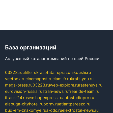
База организаций
Актуальный каталог компаний по всей России
03223.ru
ufille.ru
krasotata.ru
prazdnikdushi.ru
veetbox.ru
cinemapost.ru
ciam-fr.ru
kraft-you.ru
mega-press.ru
03223.ru
web-explore.ru
rastenuya.ru
eurovision-russia.ru
strah-news.ru
freeride-team.ru
itrack-24.ru
sexshopexpress.ru
autostudiopro.ru
alabuga-cityhotel.ru
pornv.ru
atlantpereezd.ru
bud-em-znakomye.ru
a-cdc.ru
elektrostal-news.ru