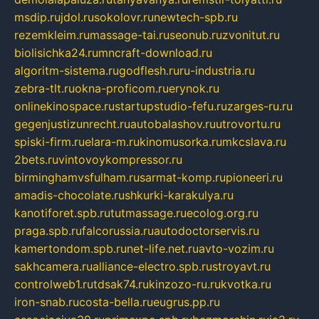
msdip.ru
jdol.ru
sokolovr.ru
newtech-spb.ru
rezemkleim.ru
massage-tai.ru
seonub.ru
zvonitut.ru
biolisichka24.ru
mncraft-download.ru
algoritm-sistema.ru
godflesh.ru
ru-industria.ru
zebra-tlt.ru
okna-proficom.ru
erynok.ru
onlinekinospace.ru
startupstudio-fefu.ru
zarges-ru.ru
gegenjustizunrecht.ru
autobalashov.ru
utrovortu.ru
spiski-firm.ru
elara-m.ru
kinomusorka.ru
mkcslava.ru
2bets.ru
vintovoykompressor.ru
birminghamvsfulham.ru
sarmat-komp.ru
pioneeri.ru
amadis-chocolate.ru
shkurki-karakulya.ru
kanotiforet.spb.ru
tutmassage.ru
ecolog.org.ru
praga.spb.ru
falcorussia.ru
autodoctorservis.ru
kamertondom.spb.ru
net-life.net.ru
avto-vozim.ru
sakhcamera.ru
alliance-electro.spb.ru
stroyavt.ru
controlweb1.ru
tdsak74.ru
kinzozo-ru.ru
kvotka.ru
iron-snab.ru
costa-bella.ru
eugrus.pp.ru