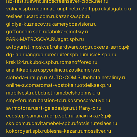
isz-fest.ru
ewnc.info
screensaver-clock.net.ru
volnav.spb.ru
comnat.ru
npf.net.ru
7bit.pp.ru
kalugatur.ru
tesiaes.ru
card.com.ru
kazanka.spb.ru
gildiya-kuznecov.ru
kameryboavision.ru
griffoncom.spb.ru
fabrika-emotsiy.ru
PARK-MATROSOVA.RU
agat.spb.ru
avtoyurist-moskva1.ru
hardware.org.ru
схема-авто.рф
dg-lab.ru
angrup.ru
recruiter.spb.ru
music8.spb.ru
krsk124.ru
kubok.spb.ru
romanofforex.ru
analitikaplus.ru
spyonline.ru
zosikamery.ru
sloboda-ural.pp.ru
AUTO-COM.SU
hohota.net
alimy.ru
online-z.com
aromat-vostoka.ru
otdelkaexp.ru
mobilvest.ru
bbd.net.ru
mebelshop.msk.ru
smp-forum.ru
bastion-td.ru
kosmoscreative.ru
avrmotors.ru
art-galadesign.ru
tiffany-c.ru
ecostep-samara.ru
d-p.spb.ru
галактика73.рф
sko.com.ru
davitamebel-spb.ru
fotsis.ru
tesiaes.ru
kokoroyari.spb.ru
blesna-kazan.ru
mossilver.ru