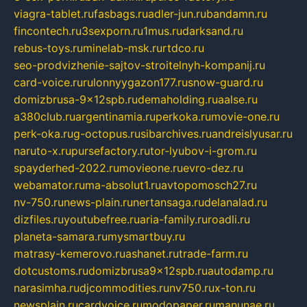
viagra-tablet.ru
fasbags.ru
adler-jun.ru
bandamn.ru
fincontech.ru
3sexporn.ru
1mus.ru
darksand.ru
rebus-toys.ru
minelab-msk.ru
rtdco.ru
seo-prodvizhenie-sajtov-stroitelnyh-kompanij.ru
card-voice.ru
rulonnyygazon177.ru
snow-guard.ru
domizbrusa-9x12spb.ru
demaholding.ru
aalse.ru
a380club.ru
argentinamia.ru
perkoka.ru
movie-one.ru
perk-oka.ru
g-octopus.ru
sibarchives.ru
andreislyusar.ru
naruto-x.ru
pursefactory.ru
tor-lyubov-i-grom.ru
spayderhed-2022.ru
movieone.ru
evro-dez.ru
webamator.ru
ma-absolut1.ru
avtopomosch27.ru
nv-750.ru
news-plain.ru
nertansaga.ru
delanalad.ru
dizfiles.ru
youtubefree.ru
aria-family.ru
roadli.ru
planeta-samara.ru
mysmartbuy.ru
matrasy-kemerovo.ru
ashanet.ru
trade-farm.ru
dotcustoms.ru
domizbrusa9x12spb.ru
autodamp.ru
narasimha.ru
djcommodities.ru
nv750.ru
x-ton.ru
newsplain.ru
cardvoice.ru
modopaper.ru
manunae.ru