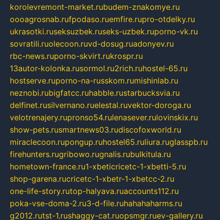
korolevremont-market.ru
budem-znakomye.ru
oooagrosnab.ru
fpodaso.ru
emfire.ru
pro-otdelky.ru
ukrasotki.ru
seksuzbek.ru
seks-uzbek.ru
porno-vk.ru
sovratili.ru
olecoon.ru
vd-dosug.ru
adonyev.ru
rbc-news.ru
porno-skvirt.ru
krospr.ru
13autor-kolonka.ru
sormol.ru
2rich.ru
hostel-65.ru
hostserve.ru
porno-na-russkom.ru
mishinlab.ru
neznobi.ru
bigfatcc.ru
habble.ru
starbucksvia.ru
delfinet.ru
silvernano.ru
elestal.ru
vektor-doroga.ru
velotrenajery.ru
pronso54.ru
lenasever.ru
lovinskix.ru
show-pets.ru
smartnews03.ru
discofoxworld.ru
miraclecoon.ru
pongup.ru
hostel65.ru
liura.ru
glasspb.ru
firehunters.ru
gribowo.ru
gnalis.ru
bulkitula.ru
hometown-france.ru
1-xbeticricetc-1-xbetti-5.ru
shop-garena.ru
cricetc-1-xbetr-1-xbetcc-2.ru
one-life-story.ru
top-halyava.ru
accounts112.ru
poka-vse-doma-2.ru
3-d-file.ru
hahahaharms.ru
g2012.ru
tst-1.ru
shaggy-cat.ru
opsmgr.ru
ev-gallery.ru