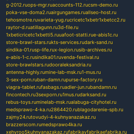
g-2012.ru
ops-mgr.ru
accounts-112.ru
csm-demo.ru
poka-vse-doma2.ru
airgungames.ru
allseo-host.ru
tehosmotre.ru
varieta-yug.ru
cricetc1xbetr1xbetcc2.ru
raytor-d.ru
atillagunn.ru
3d-file.ru
1xbeticricetc1xbetti5.ru
uafoot-statti.ru
e-abis1c.ru
store-brawl-stars.ru
kts-services.ru
dark-sand.ru
sindika-01.ru
sp-life.ru
x-legion.ru
sib-archives.ru
e-abis-1-c.ru
sindika01.ru
venda-festival.ru
store-brawlstars.ru
dooraleksandria.ru
antenna-highly.ru
mine-lab-msk.ru
1-mus.ru
3-sex-porn.ru
ban-damn.ru
purse-factory.ru
viagra-tablet.ru
fasbags.ru
adler-jun.ru
bandamn.ru
fincontech.ru
3sexporn.ru
1mus.ru
darksand.ru
rebus-toys.ru
minelab-msk.ru
alabuga-cityhotel.ru
medsprawo-4-ka.ru
2864420.ru
blagodarenie-spb.ru
zajmy24.ru
tovudyi-4-kuhnyanazakaz.ru
brazzerscom.ru
medsprawo4ka.ru
xehyroo5kuhnyanazakaz.ru
fabrikayfabrikaefabrika.ru