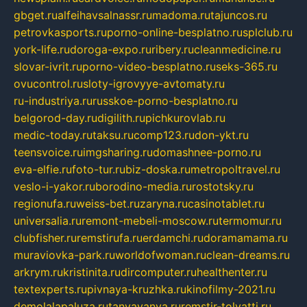
gbget.ru
alfeihavsalnassr.ru
madoma.ru
tajuncos.ru
petrovkasports.ru
porno-online-besplatno.ru
splclub.ru
york-life.ru
doroga-expo.ru
ribery.ru
cleanmedicine.ru
slovar-ivrit.ru
porno-video-besplatno.ru
seks-365.ru
ovucontrol.ru
sloty-igrovyye-avtomaty.ru
ru-industriya.ru
russkoe-porno-besplatno.ru
belgorod-day.ru
digilith.ru
pichkurovlab.ru
medic-today.ru
taksu.ru
comp123.ru
don-ykt.ru
teensvoice.ru
imgsharing.ru
domashnee-porno.ru
eva-elfie.ru
foto-tur.ru
biz-doska.ru
metropoltravel.ru
veslo-i-yakor.ru
borodino-media.ru
rostotsky.ru
regionufa.ru
weiss-bet.ru
zaryna.ru
casinotablet.ru
universalia.ru
remont-mebeli-moscow.ru
termomur.ru
clubfisher.ru
remstirufa.ru
erdamchi.ru
doramamama.ru
muraviovka-park.ru
worldofwoman.ru
clean-dreams.ru
arkrym.ru
kristinita.ru
dircomputer.ru
healthenter.ru
textexperts.ru
pivnaya-kruzhka.ru
kinofilmy-2021.ru
demolalapaluza.ru
tanyavanya.ru
remstir-tolyatti.ru