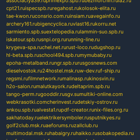
associaciya39.ru
primexpo.spb.ru
bezmorchin.ru
ia2.ru
cpt21.ru
ispecspb.ru
regahost.ru
kolosok-elita.ru
tae-kwon.ru
consrio.com.ru
insiam.ru
avegainfo.ru
archery161.ru
bigencyclica.ru
vlast16.ru
korru.net
sarmiento.spb.su
extelopedia.ru
lammin-suo.spb.ru
iskatour.spb.ru
snpi.org.ru
running-line.ru
krygeva-spa.ru
chel.net.ru
rust-loco.ru
dugshop.ru
hl-beta.spb.ru
school494.spb.ru
mymubaby.ru
epoha-metalband.ru
ngr.spb.ru
rusgosnews.com
dieselvostok.ru
24hostel.msk.ru
w-dev.ru
f-ship.ru
regsmi.ru
filmnetwork.ru
malinasp.ru
kinosvin.ru
h2o-salon.ru
malutkayork.ru
deltaprim.spb.ru
tango-perm.ru
gooddir.ru
sgv.su
multiki-online.com
webkrasotki.com
cherinvest.ru
detskiy-ostrov.ru
ankou.spb.ru
alvesta1.ru
pdf-creator.ru
nix-files.org.ru
sakhatoday.ru
elektrikersymboler.ru
sputnikyes.ru
golf2club.msk.ru
aeforums.ru
zallclub.ru
multimodal.msk.ru
habaigry.ru
haikko.ru
sobakopedia.ru