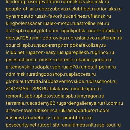
lenderoq.ru
sergeydobrin.ru
tochkazvuka.msk.ru
people-of-art.ru
bezzubova.ru
clubtibet.ru
orior-aks.ru
dynamoauto.ru
szk-favorit.ru
carlines.ru
flatnsk.ru
kingbolenskaner.ru
alex-motor.ru
astroline.net.ru
act1.spb.ru
polyglot.com.ru
gidlipetsk.ru
ooo-driada.ru
detsad125.ru
mir-zdoroviya.ru
bruslanovo.ru
siterem.ru
council.spb.ru
лодкипатриот.рф
kafekolizey.ru
iclub.net.ru
gazon-easy.ru
sugarepilekb.ru
grinox.ru
pylesostineco.ru
msts-ozarenie.ru
kameryjooan.ru
artemovskij.ru
dopler.spb.ru
aid70.ru
metall-perm.ru
ndm.msk.ru
ratingzooshop.ru
apiaccess.ru
globalautotrade.info
bezverhovskoe.ru
drsschool.ru
ZOOSMART.SPB.RU
dalakony.ru
medikijob.ru
remontt.spb.ru
photostudia.spb.ru
myragon.ru
terramia.ru
academy62.ru
gardengallereya.ru
rti.com.ru
artem-news.ru
biserinca.ru
krasnodarkurort.com
imshowtv.ru
mebel-v-tule.ru
mobtopik.ru
pcsecurity.net.ru
tool-sib.ru
multimetrunit.ru
sp-tour.ru