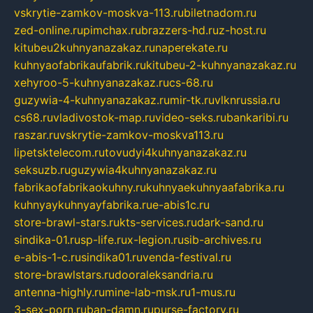
vskrytie-zamkov-moskva-113.ru
biletnadom.ru
zed-online.ru
pimchax.ru
brazzers-hd.ru
z-host.ru
kitubeu2kuhnyanazakaz.ru
naperekate.ru
kuhnyaofabrikaufabrik.ru
kitubeu-2-kuhnyanazakaz.ru
xehyroo-5-kuhnyanazakaz.ru
cs-68.ru
guzywia-4-kuhnyanazakaz.ru
mir-tk.ru
vlknrussia.ru
cs68.ru
vladivostok-map.ru
video-seks.ru
bankaribi.ru
raszar.ru
vskrytie-zamkov-moskva113.ru
lipetsktelecom.ru
tovudyi4kuhnyanazakaz.ru
seksuzb.ru
guzywia4kuhnyanazakaz.ru
fabrikaofabrikaokuhny.ru
kuhnyaekuhnyaafabrika.ru
kuhnyaykuhnyayfabrika.ru
e-abis1c.ru
store-brawl-stars.ru
kts-services.ru
dark-sand.ru
sindika-01.ru
sp-life.ru
x-legion.ru
sib-archives.ru
e-abis-1-c.ru
sindika01.ru
venda-festival.ru
store-brawlstars.ru
dooraleksandria.ru
antenna-highly.ru
mine-lab-msk.ru
1-mus.ru
3-sex-porn.ru
ban-damn.ru
purse-factory.ru