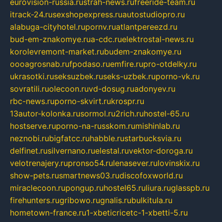
eurovision-russia.ru
strah-news.ru
freeride-team.ru
itrack-24.ru
sexshopexpress.ru
autostudiopro.ru
alabuga-cityhotel.ru
pornv.ru
atlantpereezd.ru
bud-em-znakomye.ru
a-cdc.ru
elektrostal-news.ru
korolevremont-market.ru
budem-znakomye.ru
oooagrosnab.ru
fpodaso.ru
emfire.ru
pro-otdelky.ru
ukrasotki.ru
seksuzbek.ru
seks-uzbek.ru
porno-vk.ru
sovratili.ru
olecoon.ru
vd-dosug.ru
adonyev.ru
rbc-news.ru
porno-skvirt.ru
krospr.ru
13autor-kolonka.ru
sormol.ru
2rich.ru
hostel-65.ru
hostserve.ru
porno-na-russkom.ru
mishinlab.ru
neznobi.ru
bigfatcc.ru
habble.ru
starbucksvia.ru
delfinet.ru
silvernano.ru
elestal.ru
vektor-doroga.ru
velotrenajery.ru
pronso54.ru
lenasever.ru
lovinskix.ru
show-pets.ru
smartnews03.ru
discofoxworld.ru
miraclecoon.ru
pongup.ru
hostel65.ru
liura.ru
glasspb.ru
firehunters.ru
gribowo.ru
gnalis.ru
bulkitula.ru
hometown-france.ru
1-xbeticricetc-1-xbetti-5.ru