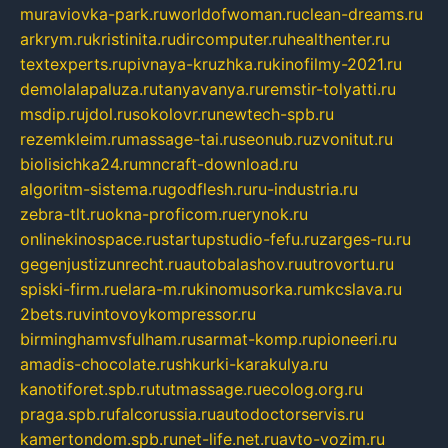
muraviovka-park.ru
worldofwoman.ru
clean-dreams.ru
arkrym.ru
kristinita.ru
dircomputer.ru
healthenter.ru
textexperts.ru
pivnaya-kruzhka.ru
kinofilmy-2021.ru
demolalapaluza.ru
tanyavanya.ru
remstir-tolyatti.ru
msdip.ru
jdol.ru
sokolovr.ru
newtech-spb.ru
rezemkleim.ru
massage-tai.ru
seonub.ru
zvonitut.ru
biolisichka24.ru
mncraft-download.ru
algoritm-sistema.ru
godflesh.ru
ru-industria.ru
zebra-tlt.ru
okna-proficom.ru
erynok.ru
onlinekinospace.ru
startupstudio-fefu.ru
zarges-ru.ru
gegenjustizunrecht.ru
autobalashov.ru
utrovortu.ru
spiski-firm.ru
elara-m.ru
kinomusorka.ru
mkcslava.ru
2bets.ru
vintovoykompressor.ru
birminghamvsfulham.ru
sarmat-komp.ru
pioneeri.ru
amadis-chocolate.ru
shkurki-karakulya.ru
kanotiforet.spb.ru
tutmassage.ru
ecolog.org.ru
praga.spb.ru
falcorussia.ru
autodoctorservis.ru
kamertondom.spb.ru
net-life.net.ru
avto-vozim.ru