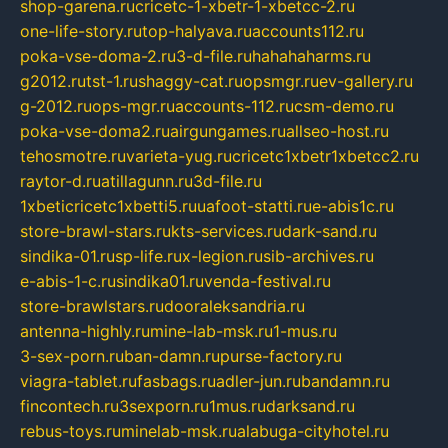
shop-garena.ru
cricetc-1-xbetr-1-xbetcc-2.ru
one-life-story.ru
top-halyava.ru
accounts112.ru
poka-vse-doma-2.ru
3-d-file.ru
hahahaharms.ru
g2012.ru
tst-1.ru
shaggy-cat.ru
opsmgr.ru
ev-gallery.ru
g-2012.ru
ops-mgr.ru
accounts-112.ru
csm-demo.ru
poka-vse-doma2.ru
airgungames.ru
allseo-host.ru
tehosmotre.ru
varieta-yug.ru
cricetc1xbetr1xbetcc2.ru
raytor-d.ru
atillagunn.ru
3d-file.ru
1xbeticricetc1xbetti5.ru
uafoot-statti.ru
e-abis1c.ru
store-brawl-stars.ru
kts-services.ru
dark-sand.ru
sindika-01.ru
sp-life.ru
x-legion.ru
sib-archives.ru
e-abis-1-c.ru
sindika01.ru
venda-festival.ru
store-brawlstars.ru
dooraleksandria.ru
antenna-highly.ru
mine-lab-msk.ru
1-mus.ru
3-sex-porn.ru
ban-damn.ru
purse-factory.ru
viagra-tablet.ru
fasbags.ru
adler-jun.ru
bandamn.ru
fincontech.ru
3sexporn.ru
1mus.ru
darksand.ru
rebus-toys.ru
minelab-msk.ru
alabuga-cityhotel.ru