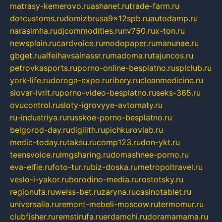
matrasy-kemerovo.ru
ashanet.ru
trade-farm.ru
dotcustoms.ru
domizbrusa9x12spb.ru
autodamp.ru
narasimha.ru
djcommodities.ru
nv750.ru
x-ton.ru
newsplain.ru
cardvoice.ru
modopaper.ru
manunae.ru
gbget.ru
alfeihavsalnassr.ru
madoma.ru
tajuncos.ru
petrovkasports.ru
porno-online-besplatno.ru
splclub.ru
york-life.ru
doroga-expo.ru
ribery.ru
cleanmedicine.ru
slovar-ivrit.ru
porno-video-besplatno.ru
seks-365.ru
ovucontrol.ru
sloty-igrovyye-avtomaty.ru
ru-industriya.ru
russkoe-porno-besplatno.ru
belgorod-day.ru
digilith.ru
pichkurovlab.ru
medic-today.ru
taksu.ru
comp123.ru
don-ykt.ru
teensvoice.ru
imgsharing.ru
domashnee-porno.ru
eva-elfie.ru
foto-tur.ru
biz-doska.ru
metropoltravel.ru
veslo-i-yakor.ru
borodino-media.ru
rostotsky.ru
regionufa.ru
weiss-bet.ru
zaryna.ru
casinotablet.ru
universalia.ru
remont-mebeli-moscow.ru
termomur.ru
clubfisher.ru
remstirufa.ru
erdamchi.ru
doramamama.ru