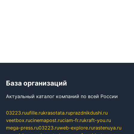
База организаций
Актуальный каталог компаний по всей России
03223.ru
ufille.ru
krasotata.ru
prazdnikdushi.ru
veetbox.ru
cinemapost.ru
ciam-fr.ru
kraft-you.ru
mega-press.ru
03223.ru
web-explore.ru
rastenuya.ru