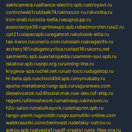
sakhcamera.ru
alliance-electro.spb.ru
stroyavt.ru
controlweb1.ru
tdsak74.ru
kinzozo-ru.ru
kvotka.ru
iron-snab.ru
costa-bella.ru
eugrus.pp.ru
associaciya39.ru
primexpo.spb.ru
bezmorchin.ru
ia2.ru
cpt21.ru
ispecspb.ru
regahost.ru
kolosok-elita.ru
tae-kwon.ru
consrio.com.ru
insiam.ru
avegainfo.ru
archery161.ru
bigencyclica.ru
vlast16.ru
korru.net
sarmiento.spb.su
extelopedia.ru
lammin-suo.spb.ru
iskatour.spb.ru
snpi.org.ru
running-line.ru
krygeva-spa.ru
chel.net.ru
rust-loco.ru
dugshop.ru
hl-beta.spb.ru
school494.spb.ru
mymubaby.ru
epoha-metalband.ru
ngr.spb.ru
rusgosnews.com
dieselvostok.ru
24hostel.msk.ru
w-dev.ru
f-ship.ru
regsmi.ru
filmnetwork.ru
malinasp.ru
kinosvin.ru
h2o-salon.ru
malutkayork.ru
deltaprim.spb.ru
tango-perm.ru
gooddir.ru
sgv.su
multiki-online.com
webkrasotki.com
cherinvest.ru
detskiy-ostrov.ru
ankou.spb.ru
alvesta1.ru
pdf-creator.ru
nix-files.org.ru