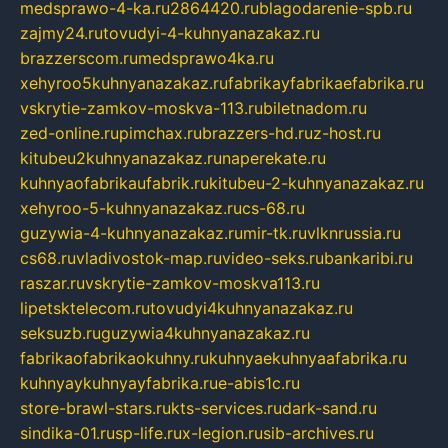
medsprawo-4-ka.ru
2864420.ru
blagodarenie-spb.ru
zajmy24.ru
tovudyi-4-kuhnyanazakaz.ru
brazzerscom.ru
medsprawo4ka.ru
xehyroo5kuhnyanazakaz.ru
fabrikayfabrikaefabrika.ru
vskrytie-zamkov-moskva-113.ru
biletnadom.ru
zed-online.ru
pimchax.ru
brazzers-hd.ru
z-host.ru
kitubeu2kuhnyanazakaz.ru
naperekate.ru
kuhnyaofabrikaufabrik.ru
kitubeu-2-kuhnyanazakaz.ru
xehyroo-5-kuhnyanazakaz.ru
cs-68.ru
guzywia-4-kuhnyanazakaz.ru
mir-tk.ru
vlknrussia.ru
cs68.ru
vladivostok-map.ru
video-seks.ru
bankaribi.ru
raszar.ru
vskrytie-zamkov-moskva113.ru
lipetsktelecom.ru
tovudyi4kuhnyanazakaz.ru
seksuzb.ru
guzywia4kuhnyanazakaz.ru
fabrikaofabrikaokuhny.ru
kuhnyaekuhnyaafabrika.ru
kuhnyaykuhnyayfabrika.ru
e-abis1c.ru
store-brawl-stars.ru
kts-services.ru
dark-sand.ru
sindika-01.ru
sp-life.ru
x-legion.ru
sib-archives.ru