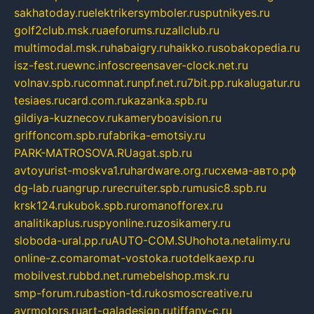
sakhatoday.ru
elektrikersymboler.ru
sputnikyes.ru
golf2club.msk.ru
aeforums.ru
zallclub.ru
multimodal.msk.ru
habaigry.ru
haikko.ru
sobakopedia.ru
isz-fest.ru
ewnc.info
screensaver-clock.net.ru
volnav.spb.ru
comnat.ru
npf.net.ru
7bit.pp.ru
kalugatur.ru
tesiaes.ru
card.com.ru
kazanka.spb.ru
gildiya-kuznecov.ru
kameryboavision.ru
griffoncom.spb.ru
fabrika-emotsiy.ru
PARK-MATROSOVA.RU
agat.spb.ru
avtoyurist-moskva1.ru
hardware.org.ru
схема-авто.рф
dg-lab.ru
angrup.ru
recruiter.spb.ru
music8.spb.ru
krsk124.ru
kubok.spb.ru
romanofforex.ru
analitikaplus.ru
spyonline.ru
zosikamery.ru
sloboda-ural.pp.ru
AUTO-COM.SU
hohota.net
alimy.ru
online-z.com
aromat-vostoka.ru
otdelkaexp.ru
mobilvest.ru
bbd.net.ru
mebelshop.msk.ru
smp-forum.ru
bastion-td.ru
kosmoscreative.ru
avrmotors.ru
art-galadesign.ru
tiffany-c.ru