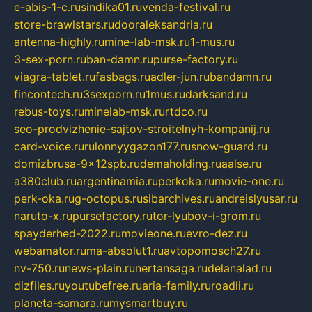
e-abis-1-c.ru
sindika01.ru
venda-festival.ru
store-brawlstars.ru
dooraleksandria.ru
antenna-highly.ru
mine-lab-msk.ru
1-mus.ru
3-sex-porn.ru
ban-damn.ru
purse-factory.ru
viagra-tablet.ru
fasbags.ru
adler-jun.ru
bandamn.ru
fincontech.ru
3sexporn.ru
1mus.ru
darksand.ru
rebus-toys.ru
minelab-msk.ru
rtdco.ru
seo-prodvizhenie-sajtov-stroitelnyh-kompanij.ru
card-voice.ru
rulonnyygazon177.ru
snow-guard.ru
domizbrusa-9x12spb.ru
demaholding.ru
aalse.ru
a380club.ru
argentinamia.ru
perkoka.ru
movie-one.ru
perk-oka.ru
g-octopus.ru
sibarchives.ru
andreislyusar.ru
naruto-x.ru
pursefactory.ru
tor-lyubov-i-grom.ru
spayderhed-2022.ru
movieone.ru
evro-dez.ru
webamator.ru
ma-absolut1.ru
avtopomosch27.ru
nv-750.ru
news-plain.ru
nertansaga.ru
delanalad.ru
dizfiles.ru
youtubefree.ru
aria-family.ru
roadli.ru
planeta-samara.ru
mysmartbuy.ru