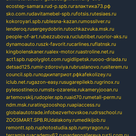
ecostep-samara.ru
d-p.spb.ru
галактика73.рф
sko.com.ru
davitamebel-spb.ru
fotsis.ru
tesiaes.ru
kokoroyari.spb.ru
blesna-kazan.ru
mossilver.ru
lenderoq.ru
sergeydobrin.ru
tochkazvuka.msk.ru
people-of-art.ru
bezzubova.ru
clubtibet.ru
orior-aks.ru
dynamoauto.ru
szk-favorit.ru
carlines.ru
flatnsk.ru
kingbolenskaner.ru
alex-motor.ru
astroline.net.ru
act1.spb.ru
polyglot.com.ru
gidlipetsk.ru
ooo-driada.ru
detsad125.ru
mir-zdoroviya.ru
bruslanovo.ru
siterem.ru
council.spb.ru
лодкипатриот.рф
kafekolizey.ru
iclub.net.ru
gazon-easy.ru
sugarepilekb.ru
grinox.ru
pylesostineco.ru
msts-ozarenie.ru
kameryjooan.ru
artemovskij.ru
dopler.spb.ru
aid70.ru
metall-perm.ru
ndm.msk.ru
ratingzooshop.ru
apiaccess.ru
globalautotrade.info
bezverhovskoe.ru
drsschool.ru
ZOOSMART.SPB.RU
dalakony.ru
medikijob.ru
remontt.spb.ru
photostudia.spb.ru
myragon.ru
terramia.ru
academy62.ru
gardengallereya.ru
rti.com.ru