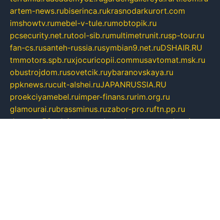
artem-news.ru
biserinca.ru
krasnodarkurort.com
imshowtv.ru
mebel-v-tule.ru
mobtopik.ru
pcsecurity.net.ru
tool-sib.ru
multimetrunit.ru
sp-tour.ru
fan-cs.ru
santeh-russia.ru
symbian9.net.ru
DSHAIR.RU
tmmotors.spb.ru
xjocuricopii.com
musavtomat.msk.ru
obustrojdom.ru
sovetcik.ru
ybaranovskaya.ru
ppknews.ru
cult-alshei.ru
JAPANRUSSIA.RU
proekciyamebel.ru
imper-finans.ru
rim.org.ru
glamourai.ru
brassminus.ru
zabor-pro.ru
ftn.pp.ru
dorogoe58.ru
laimengpacker.ru
kuzova-zapchasti.ru
sageerp.ru
taxodrom.ru
dsrazvitie.ru
hardcity.net.ru
ratinghomegames.ru
topservice25.ru
gubernyan.ru
gtglasslined.ru
ii4.ru
tssport.spb.ru
andorra24.com
blackwallstreet.ru
oboimos.ru
optim-doors.com.ru
ikuch.ru
nycr.org.ru
npa21.ru
vremya-ch.spb.ru
desert000.ru
ivtorgi.ru
ifiori.ru
catalog-statei.ru
dcv.org.ru
spetsmaster174.ru
ipkameryhiseeu.ru
dum26.ru
ruspol.spb.ru
fr-opendp.ru
kam-solnyshko.ru