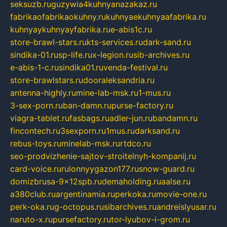
seksuzb.ru
guzywia4kuhnyanazakaz.ru
fabrikaofabrikaokuhny.ru
kuhnyaekuhnyaafabrika.ru
kuhnyaykuhnyayfabrika.ru
e-abis1c.ru
store-brawl-stars.ru
kts-services.ru
dark-sand.ru
sindika-01.ru
sp-life.ru
x-legion.ru
sib-archives.ru
e-abis-1-c.ru
sindika01.ru
venda-festival.ru
store-brawlstars.ru
dooraleksandria.ru
antenna-highly.ru
mine-lab-msk.ru
1-mus.ru
3-sex-porn.ru
ban-damn.ru
purse-factory.ru
viagra-tablet.ru
fasbags.ru
adler-jun.ru
bandamn.ru
fincontech.ru
3sexporn.ru
1mus.ru
darksand.ru
rebus-toys.ru
minelab-msk.ru
rtdco.ru
seo-prodvizhenie-sajtov-stroitelnyh-kompanij.ru
card-voice.ru
rulonnyygazon177.ru
snow-guard.ru
domizbrusa-9x12spb.ru
demaholding.ru
aalse.ru
a380club.ru
argentinamia.ru
perkoka.ru
movie-one.ru
perk-oka.ru
g-octopus.ru
sibarchives.ru
andreislyusar.ru
naruto-x.ru
pursefactory.ru
tor-lyubov-i-grom.ru