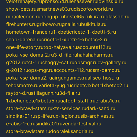
velotrenajery.ru
pronso54.ru
lenasever.ru
lovinskix.ru
show-pets.ru
smartnews03.ru
discofoxworld.ru
miraclecoon.ru
pongup.ru
hostel65.ru
liura.ru
glasspb.ru
firehunters.ru
gribowo.ru
gnalis.ru
bulkitula.ru
hometown-france.ru
1-xbeticricetc-1-xbetti-5.ru
shop-garena.ru
cricetc-1-xbetr-1-xbetcc-2.ru
one-life-story.ru
top-halyava.ru
accounts112.ru
poka-vse-doma-2.ru
3-d-file.ru
hahahaharms.ru
g2012.ru
tst-1.ru
shaggy-cat.ru
opsmgr.ru
ev-gallery.ru
g-2012.ru
ops-mgr.ru
accounts-112.ru
csm-demo.ru
poka-vse-doma2.ru
airgungames.ru
allseo-host.ru
tehosmotre.ru
varieta-yug.ru
cricetc1xbetr1xbetcc2.ru
raytor-d.ru
atillagunn.ru
3d-file.ru
1xbeticricetc1xbetti5.ru
uafoot-statti.ru
e-abis1c.ru
store-brawl-stars.ru
kts-services.ru
dark-sand.ru
sindika-01.ru
sp-life.ru
x-legion.ru
sib-archives.ru
e-abis-1-c.ru
sindika01.ru
venda-festival.ru
store-brawlstars.ru
dooraleksandria.ru