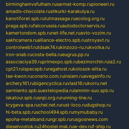
birminghamvsfulham.ru
sarmat-komp.ru
pioneeri.ru
amadis-chocolate.ru
shkurki-karakulya.ru
kanotiforet.spb.ru
tutmassage.ru
ecolog.org.ru
praga.spb.ru
falcorussia.ru
autodoctorservis.ru
kamertondom.spb.ru
net-life.net.ru
avto-vozim.ru
sakhcamera.ru
alliance-electro.spb.ru
stroyavt.ru
controlweb1.ru
tdsak74.ru
kinzozo-ru.ru
kvotka.ru
iron-snab.ru
costa-bella.ru
eugrus.pp.ru
associaciya39.ru
primexpo.spb.ru
bezmorchin.ru
ia2.ru
cpt21.ru
ispecspb.ru
regahost.ru
kolosok-elita.ru
tae-kwon.ru
consrio.com.ru
insiam.ru
avegainfo.ru
archery161.ru
bigencyclica.ru
vlast16.ru
korru.net
sarmiento.spb.su
extelopedia.ru
lammin-suo.spb.ru
iskatour.spb.ru
snpi.org.ru
running-line.ru
krygeva-spa.ru
chel.net.ru
rust-loco.ru
dugshop.ru
hl-beta.spb.ru
school494.spb.ru
mymubaby.ru
epoha-metalband.ru
ngr.spb.ru
rusgosnews.com
dieselvostok.ru
24hostel.msk.ru
w-dev.ru
f-ship.ru