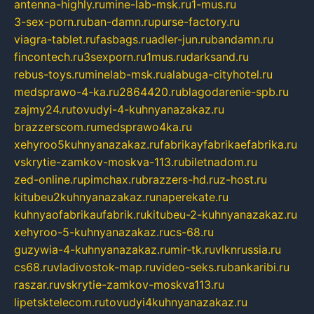
antenna-highly.ru
mine-lab-msk.ru
1-mus.ru
3-sex-porn.ru
ban-damn.ru
purse-factory.ru
viagra-tablet.ru
fasbags.ru
adler-jun.ru
bandamn.ru
fincontech.ru
3sexporn.ru
1mus.ru
darksand.ru
rebus-toys.ru
minelab-msk.ru
alabuga-cityhotel.ru
medsprawo-4-ka.ru
2864420.ru
blagodarenie-spb.ru
zajmy24.ru
tovudyi-4-kuhnyanazakaz.ru
brazzerscom.ru
medsprawo4ka.ru
xehyroo5kuhnyanazakaz.ru
fabrikayfabrikaefabrika.ru
vskrytie-zamkov-moskva-113.ru
biletnadom.ru
zed-online.ru
pimchax.ru
brazzers-hd.ru
z-host.ru
kitubeu2kuhnyanazakaz.ru
naperekate.ru
kuhnyaofabrikaufabrik.ru
kitubeu-2-kuhnyanazakaz.ru
xehyroo-5-kuhnyanazakaz.ru
cs-68.ru
guzywia-4-kuhnyanazakaz.ru
mir-tk.ru
vlknrussia.ru
cs68.ru
vladivostok-map.ru
video-seks.ru
bankaribi.ru
raszar.ru
vskrytie-zamkov-moskva113.ru
lipetsktelecom.ru
tovudyi4kuhnyanazakaz.ru