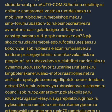
sloboda-ural.pp.ru
AUTO-COM.SU
hohota.net
alimy.ru
online-z.com
aromat-vostoka.ru
otdelkaexp.ru
mobilvest.ru
bbd.net.ru
mebelshop.msk.ru
smp-forum.ru
bastion-td.ru
kosmoscreative.ru
avrmotors.ru
art-galadesign.ru
tiffany-c.ru
ecostep-samara.ru
d-p.spb.ru
галактика73.рф
sko.com.ru
davitamebel-spb.ru
fotsis.ru
tesiaes.ru
kokoroyari.spb.ru
blesna-kazan.ru
mossilver.ru
lenderoq.ru
sergeydobrin.ru
tochkazvuka.msk.ru
people-of-art.ru
bezzubova.ru
clubtibet.ru
orior-aks.ru
dynamoauto.ru
szk-favorit.ru
carlines.ru
flatnsk.ru
kingbolenskaner.ru
alex-motor.ru
astroline.net.ru
act1.spb.ru
polyglot.com.ru
gidlipetsk.ru
ooo-driada.ru
detsad125.ru
mir-zdoroviya.ru
bruslanovo.ru
siterem.ru
council.spb.ru
лодкипатриот.рф
kafekolizey.ru
iclub.net.ru
gazon-easy.ru
sugarepilekb.ru
grinox.ru
pylesostineco.ru
msts-ozarenie.ru
kameryjooan.ru
artemovskij.ru
dopler.spb.ru
aid70.ru
metall-perm.ru