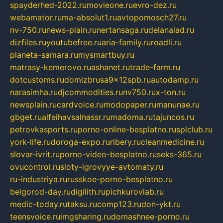
spayderhed-2022.ru
movieone.ru
evro-dez.ru
webamator.ru
ma-absolut1.ru
avtopomosch27.ru
nv-750.ru
news-plain.ru
nertansaga.ru
delanalad.ru
dizfiles.ru
youtubefree.ru
aria-family.ru
roadli.ru
planeta-samara.ru
mysmartbuy.ru
matrasy-kemerovo.ru
ashanet.ru
trade-farm.ru
dotcustoms.ru
domizbrusa9x12spb.ru
autodamp.ru
narasimha.ru
djcommodities.ru
nv750.ru
x-ton.ru
newsplain.ru
cardvoice.ru
modopaper.ru
manunae.ru
gbget.ru
alfeihavsalnassr.ru
madoma.ru
tajuncos.ru
petrovkasports.ru
porno-online-besplatno.ru
splclub.ru
york-life.ru
doroga-expo.ru
ribery.ru
cleanmedicine.ru
slovar-ivrit.ru
porno-video-besplatno.ru
seks-365.ru
ovucontrol.ru
sloty-igrovyye-avtomaty.ru
ru-industriya.ru
russkoe-porno-besplatno.ru
belgorod-day.ru
digilith.ru
pichkurovlab.ru
medic-today.ru
taksu.ru
comp123.ru
don-ykt.ru
teensvoice.ru
imgsharing.ru
domashnee-porno.ru