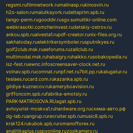
regsmi.ru
filmnetwork.ru
malinasp.ru
kinosvin.ru
h2o-salon.ru
malutkayork.ru
deltaprim.spb.ru
tango-perm.ru
gooddir.ru
sgv.su
multiki-online.com
webkrasotki.com
cherinvest.ru
detskiy-ostrov.ru
ankou.spb.ru
alvesta1.ru
pdf-creator.ru
nix-files.org.ru
sakhatoday.ru
elektrikersymboler.ru
sputnikyes.ru
golf2club.msk.ru
aeforums.ru
zallclub.ru
multimodal.msk.ru
habaigry.ru
haikko.ru
sobakopedia.ru
isz-fest.ru
ewnc.info
screensaver-clock.net.ru
volnav.spb.ru
comnat.ru
npf.net.ru
7bit.pp.ru
kalugatur.ru
tesiaes.ru
card.com.ru
kazanka.spb.ru
gildiya-kuznecov.ru
kameryboavision.ru
griffoncom.spb.ru
fabrika-emotsiy.ru
PARK-MATROSOVA.RU
agat.spb.ru
avtoyurist-moskva1.ru
hardware.org.ru
схема-авто.рф
dg-lab.ru
angrup.ru
recruiter.spb.ru
music8.spb.ru
krsk124.ru
kubok.spb.ru
romanofforex.ru
analitikaplus.ru
spyonline.ru
zosikamery.ru