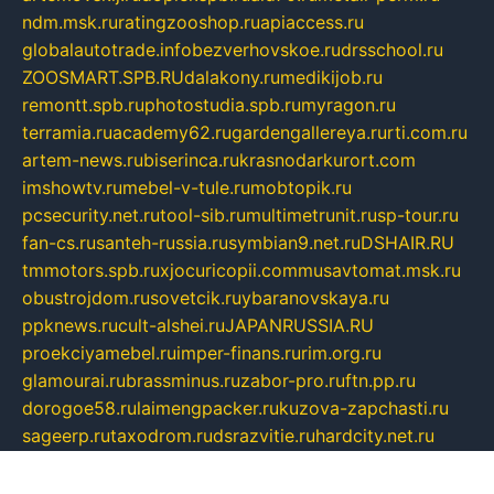
ndm.msk.ru
ratingzooshop.ru
apiaccess.ru
globalautotrade.info
bezverhovskoe.ru
drsschool.ru
ZOOSMART.SPB.RU
dalakony.ru
medikijob.ru
remontt.spb.ru
photostudia.spb.ru
myragon.ru
terramia.ru
academy62.ru
gardengallereya.ru
rti.com.ru
artem-news.ru
biserinca.ru
krasnodarkurort.com
imshowtv.ru
mebel-v-tule.ru
mobtopik.ru
pcsecurity.net.ru
tool-sib.ru
multimetrunit.ru
sp-tour.ru
fan-cs.ru
santeh-russia.ru
symbian9.net.ru
DSHAIR.RU
tmmotors.spb.ru
xjocuricopii.com
musavtomat.msk.ru
obustrojdom.ru
sovetcik.ru
ybaranovskaya.ru
ppknews.ru
cult-alshei.ru
JAPANRUSSIA.RU
proekciyamebel.ru
imper-finans.ru
rim.org.ru
glamourai.ru
brassminus.ru
zabor-pro.ru
ftn.pp.ru
dorogoe58.ru
laimengpacker.ru
kuzova-zapchasti.ru
sageerp.ru
taxodrom.ru
dsrazvitie.ru
hardcity.net.ru
ratinghomegames.ru
topservice25.ru
gubernyan.ru
gtglasslined.ru
ii4.ru
tssport.spb.ru
andorra24.com