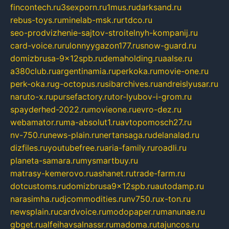
fincontech.ru
3sexporn.ru
1mus.ru
darksand.ru
rebus-toys.ru
minelab-msk.ru
rtdco.ru
seo-prodvizhenie-sajtov-stroitelnyh-kompanij.ru
card-voice.ru
rulonnyygazon177.ru
snow-guard.ru
domizbrusa-9x12spb.ru
demaholding.ru
aalse.ru
a380club.ru
argentinamia.ru
perkoka.ru
movie-one.ru
perk-oka.ru
g-octopus.ru
sibarchives.ru
andreislyusar.ru
naruto-x.ru
pursefactory.ru
tor-lyubov-i-grom.ru
spayderhed-2022.ru
movieone.ru
evro-dez.ru
webamator.ru
ma-absolut1.ru
avtopomosch27.ru
nv-750.ru
news-plain.ru
nertansaga.ru
delanalad.ru
dizfiles.ru
youtubefree.ru
aria-family.ru
roadli.ru
planeta-samara.ru
mysmartbuy.ru
matrasy-kemerovo.ru
ashanet.ru
trade-farm.ru
dotcustoms.ru
domizbrusa9x12spb.ru
autodamp.ru
narasimha.ru
djcommodities.ru
nv750.ru
x-ton.ru
newsplain.ru
cardvoice.ru
modopaper.ru
manunae.ru
gbget.ru
alfeihavsalnassr.ru
madoma.ru
tajuncos.ru