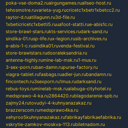
poka-vse-doma2.ru
airgungames.ru
allseo-host.ru
tehosmotre.ru
varieta-yug.ru
cricetc1xbetr1xbetcc2.ru
raytor-d.ru
atillagunn.ru
3d-file.ru
1xbeticricetc1xbetti5.ru
uafoot-statti.ru
e-abis1c.ru
store-brawl-stars.ru
kts-services.ru
dark-sand.ru
sindika-01.ru
sp-life.ru
x-legion.ru
sib-archives.ru
e-abis-1-c.ru
sindika01.ru
venda-festival.ru
store-brawlstars.ru
dooraleksandria.ru
antenna-highly.ru
mine-lab-msk.ru
1-mus.ru
3-sex-porn.ru
ban-damn.ru
purse-factory.ru
viagra-tablet.ru
fasbags.ru
adler-jun.ru
bandamn.ru
fincontech.ru
3sexporn.ru
1mus.ru
darksand.ru
rebus-toys.ru
minelab-msk.ru
alabuga-cityhotel.ru
medsprawo-4-ka.ru
2864420.ru
blagodarenie-spb.ru
zajmy24.ru
tovudyi-4-kuhnyanazakaz.ru
brazzerscom.ru
medsprawo4ka.ru
xehyroo5kuhnyanazakaz.ru
fabrikayfabrikaefabrika.ru
vskrytie-zamkov-moskva-113.ru
biletnadom.ru