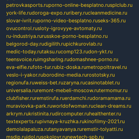
petrovkasports.ru
porno-online-besplatno.ru
splclub.ru
york-life.ru
doroga-expo.ru
ribery.ru
cleanmedicine.ru
slovar-ivrit.ru
porno-video-besplatno.ru
seks-365.ru
ovucontrol.ru
sloty-igrovyye-avtomaty.ru
ru-industriya.ru
russkoe-porno-besplatno.ru
belgorod-day.ru
digilith.ru
pichkurovlab.ru
medic-today.ru
taksu.ru
comp123.ru
don-ykt.ru
teensvoice.ru
imgsharing.ru
domashnee-porno.ru
eva-elfie.ru
foto-tur.ru
biz-doska.ru
metropoltravel.ru
veslo-i-yakor.ru
borodino-media.ru
rostotsky.ru
regionufa.ru
weiss-bet.ru
zaryna.ru
casinotablet.ru
universalia.ru
remont-mebeli-moscow.ru
termomur.ru
clubfisher.ru
remstirufa.ru
erdamchi.ru
doramamama.ru
muraviovka-park.ru
worldofwoman.ru
clean-dreams.ru
arkrym.ru
kristinita.ru
dircomputer.ru
healthenter.ru
textexperts.ru
pivnaya-kruzhka.ru
kinofilmy-2021.ru
demolalapaluza.ru
tanyavanya.ru
remstir-tolyatti.ru
msdip.ru
jdol.ru
sokolovr.ru
newtech-spb.ru