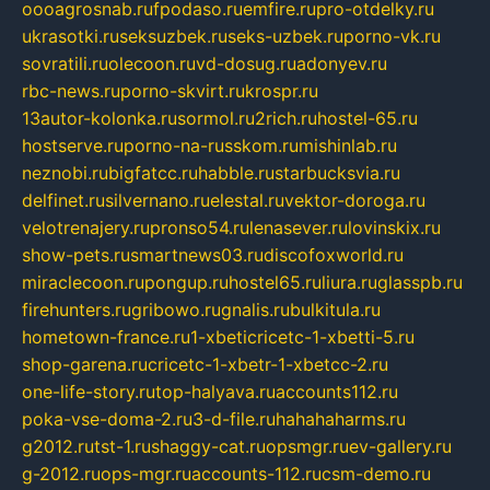
oooagrosnab.ru
fpodaso.ru
emfire.ru
pro-otdelky.ru
ukrasotki.ru
seksuzbek.ru
seks-uzbek.ru
porno-vk.ru
sovratili.ru
olecoon.ru
vd-dosug.ru
adonyev.ru
rbc-news.ru
porno-skvirt.ru
krospr.ru
13autor-kolonka.ru
sormol.ru
2rich.ru
hostel-65.ru
hostserve.ru
porno-na-russkom.ru
mishinlab.ru
neznobi.ru
bigfatcc.ru
habble.ru
starbucksvia.ru
delfinet.ru
silvernano.ru
elestal.ru
vektor-doroga.ru
velotrenajery.ru
pronso54.ru
lenasever.ru
lovinskix.ru
show-pets.ru
smartnews03.ru
discofoxworld.ru
miraclecoon.ru
pongup.ru
hostel65.ru
liura.ru
glasspb.ru
firehunters.ru
gribowo.ru
gnalis.ru
bulkitula.ru
hometown-france.ru
1-xbeticricetc-1-xbetti-5.ru
shop-garena.ru
cricetc-1-xbetr-1-xbetcc-2.ru
one-life-story.ru
top-halyava.ru
accounts112.ru
poka-vse-doma-2.ru
3-d-file.ru
hahahaharms.ru
g2012.ru
tst-1.ru
shaggy-cat.ru
opsmgr.ru
ev-gallery.ru
g-2012.ru
ops-mgr.ru
accounts-112.ru
csm-demo.ru