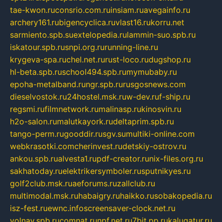
tae-kwon.ru
consrio.com.ru
insiam.ru
avegainfo.ru
archery161.ru
bigencyclica.ru
vlast16.ru
korru.net
sarmiento.spb.su
extelopedia.ru
lammin-suo.spb.ru
iskatour.spb.ru
snpi.org.ru
running-line.ru
krygeva-spa.ru
chel.net.ru
rust-loco.ru
dugshop.ru
hl-beta.spb.ru
school494.spb.ru
mymubaby.ru
epoha-metalband.ru
ngr.spb.ru
rusgosnews.com
dieselvostok.ru
24hostel.msk.ru
w-dev.ru
f-ship.ru
regsmi.ru
filmnetwork.ru
malinasp.ru
kinosvin.ru
h2o-salon.ru
malutkayork.ru
deltaprim.spb.ru
tango-perm.ru
gooddir.ru
sgv.su
multiki-online.com
webkrasotki.com
cherinvest.ru
detskiy-ostrov.ru
ankou.spb.ru
alvesta1.ru
pdf-creator.ru
nix-files.org.ru
sakhatoday.ru
elektrikersymboler.ru
sputnikyes.ru
golf2club.msk.ru
aeforums.ru
zallclub.ru
multimodal.msk.ru
habaigry.ru
haikko.ru
sobakopedia.ru
isz-fest.ru
ewnc.info
screensaver-clock.net.ru
volnav.spb.ru
comnat.ru
npf.net.ru
7bit.pp.ru
kalugatur.ru