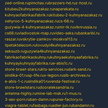
zed-online.ru
pimchax.ru
brazzers-hd.ru
z-host.ru
kitubeu2kuhnyanazakaz.ru
naperekate.ru
kuhnyaofabrikaufabrik.ru
kitubeu-2-kuhnyanazakaz.ru
xehyroo-5-kuhnyanazakaz.ru
cs-68.ru
guzywia-4-kuhnyanazakaz.ru
mir-tk.ru
vlknrussia.ru
cs68.ru
vladivostok-map.ru
video-seks.ru
bankaribi.ru
raszar.ru
vskrytie-zamkov-moskva113.ru
lipetsktelecom.ru
tovudyi4kuhnyanazakaz.ru
seksuzb.ru
guzywia4kuhnyanazakaz.ru
fabrikaofabrikaokuhny.ru
kuhnyaekuhnyaafabrika.ru
kuhnyaykuhnyayfabrika.ru
e-abis1c.ru
store-brawl-stars.ru
kts-services.ru
dark-sand.ru
sindika-01.ru
sp-life.ru
x-legion.ru
sib-archives.ru
e-abis-1-c.ru
sindika01.ru
venda-festival.ru
store-brawlstars.ru
dooraleksandria.ru
antenna-highly.ru
mine-lab-msk.ru
1-mus.ru
3-sex-porn.ru
ban-damn.ru
purse-factory.ru
viagra-tablet.ru
fasbags.ru
adler-jun.ru
bandamn.ru