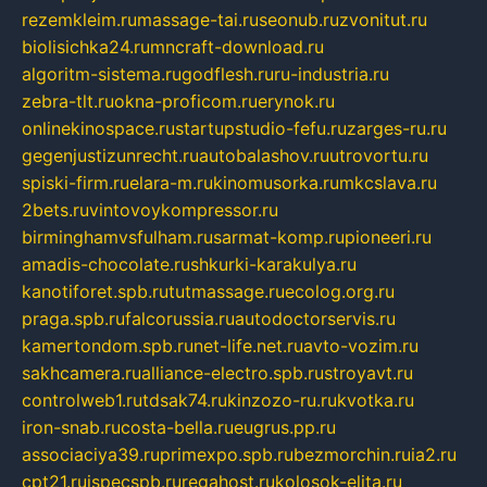
rezemkleim.ru
massage-tai.ru
seonub.ru
zvonitut.ru
biolisichka24.ru
mncraft-download.ru
algoritm-sistema.ru
godflesh.ru
ru-industria.ru
zebra-tlt.ru
okna-proficom.ru
erynok.ru
onlinekinospace.ru
startupstudio-fefu.ru
zarges-ru.ru
gegenjustizunrecht.ru
autobalashov.ru
utrovortu.ru
spiski-firm.ru
elara-m.ru
kinomusorka.ru
mkcslava.ru
2bets.ru
vintovoykompressor.ru
birminghamvsfulham.ru
sarmat-komp.ru
pioneeri.ru
amadis-chocolate.ru
shkurki-karakulya.ru
kanotiforet.spb.ru
tutmassage.ru
ecolog.org.ru
praga.spb.ru
falcorussia.ru
autodoctorservis.ru
kamertondom.spb.ru
net-life.net.ru
avto-vozim.ru
sakhcamera.ru
alliance-electro.spb.ru
stroyavt.ru
controlweb1.ru
tdsak74.ru
kinzozo-ru.ru
kvotka.ru
iron-snab.ru
costa-bella.ru
eugrus.pp.ru
associaciya39.ru
primexpo.spb.ru
bezmorchin.ru
ia2.ru
cpt21.ru
ispecspb.ru
regahost.ru
kolosok-elita.ru