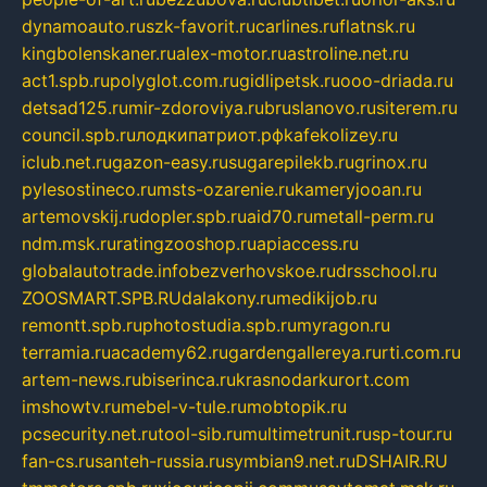
dynamoauto.ru
szk-favorit.ru
carlines.ru
flatnsk.ru
kingbolenskaner.ru
alex-motor.ru
astroline.net.ru
act1.spb.ru
polyglot.com.ru
gidlipetsk.ru
ooo-driada.ru
detsad125.ru
mir-zdoroviya.ru
bruslanovo.ru
siterem.ru
council.spb.ru
лодкипатриот.рф
kafekolizey.ru
iclub.net.ru
gazon-easy.ru
sugarepilekb.ru
grinox.ru
pylesostineco.ru
msts-ozarenie.ru
kameryjooan.ru
artemovskij.ru
dopler.spb.ru
aid70.ru
metall-perm.ru
ndm.msk.ru
ratingzooshop.ru
apiaccess.ru
globalautotrade.info
bezverhovskoe.ru
drsschool.ru
ZOOSMART.SPB.RU
dalakony.ru
medikijob.ru
remontt.spb.ru
photostudia.spb.ru
myragon.ru
terramia.ru
academy62.ru
gardengallereya.ru
rti.com.ru
artem-news.ru
biserinca.ru
krasnodarkurort.com
imshowtv.ru
mebel-v-tule.ru
mobtopik.ru
pcsecurity.net.ru
tool-sib.ru
multimetrunit.ru
sp-tour.ru
fan-cs.ru
santeh-russia.ru
symbian9.net.ru
DSHAIR.RU