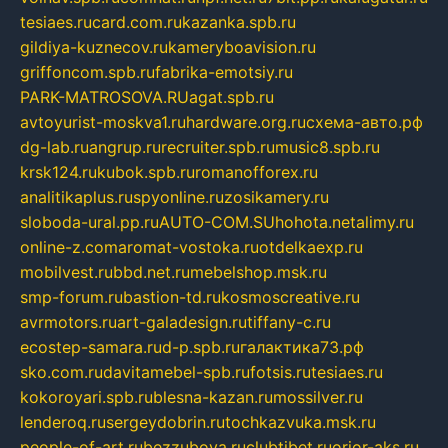
tesiaes.ru
card.com.ru
kazanka.spb.ru
gildiya-kuznecov.ru
kameryboavision.ru
griffoncom.spb.ru
fabrika-emotsiy.ru
PARK-MATROSOVA.RU
agat.spb.ru
avtoyurist-moskva1.ru
hardware.org.ru
схема-авто.рф
dg-lab.ru
angrup.ru
recruiter.spb.ru
music8.spb.ru
krsk124.ru
kubok.spb.ru
romanofforex.ru
analitikaplus.ru
spyonline.ru
zosikamery.ru
sloboda-ural.pp.ru
AUTO-COM.SU
hohota.net
alimy.ru
online-z.com
aromat-vostoka.ru
otdelkaexp.ru
mobilvest.ru
bbd.net.ru
mebelshop.msk.ru
smp-forum.ru
bastion-td.ru
kosmoscreative.ru
avrmotors.ru
art-galadesign.ru
tiffany-c.ru
ecostep-samara.ru
d-p.spb.ru
галактика73.рф
sko.com.ru
davitamebel-spb.ru
fotsis.ru
tesiaes.ru
kokoroyari.spb.ru
blesna-kazan.ru
mossilver.ru
lenderoq.ru
sergeydobrin.ru
tochkazvuka.msk.ru
people-of-art.ru
bezzubova.ru
clubtibet.ru
orior-aks.ru