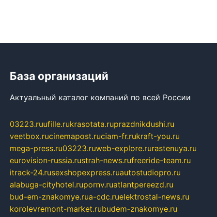
База организаций
Актуальный каталог компаний по всей России
03223.ru
ufille.ru
krasotata.ru
prazdnikdushi.ru
veetbox.ru
cinemapost.ru
ciam-fr.ru
kraft-you.ru
mega-press.ru
03223.ru
web-explore.ru
rastenuya.ru
eurovision-russia.ru
strah-news.ru
freeride-team.ru
itrack-24.ru
sexshopexpress.ru
autostudiopro.ru
alabuga-cityhotel.ru
pornv.ru
atlantpereezd.ru
bud-em-znakomye.ru
a-cdc.ru
elektrostal-news.ru
korolevremont-market.ru
budem-znakomye.ru