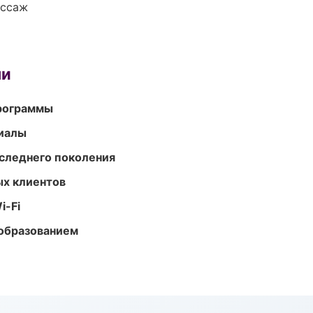
ассаж
ми
программы
риалы
следнего поколения
ых клиентов
i-Fi
образованием