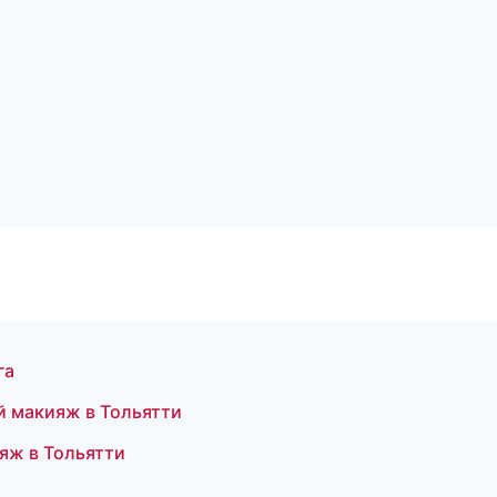
га
й макияж в Тольятти
яж в Тольятти