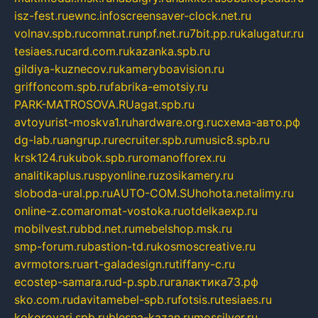
isz-fest.ru
ewnc.info
screensaver-clock.net.ru
volnav.spb.ru
comnat.ru
npf.net.ru
7bit.pp.ru
kalugatur.ru
tesiaes.ru
card.com.ru
kazanka.spb.ru
gildiya-kuznecov.ru
kameryboavision.ru
griffoncom.spb.ru
fabrika-emotsiy.ru
PARK-MATROSOVA.RU
agat.spb.ru
avtoyurist-moskva1.ru
hardware.org.ru
схема-авто.рф
dg-lab.ru
angrup.ru
recruiter.spb.ru
music8.spb.ru
krsk124.ru
kubok.spb.ru
romanofforex.ru
analitikaplus.ru
spyonline.ru
zosikamery.ru
sloboda-ural.pp.ru
AUTO-COM.SU
hohota.net
alimy.ru
online-z.com
aromat-vostoka.ru
otdelkaexp.ru
mobilvest.ru
bbd.net.ru
mebelshop.msk.ru
smp-forum.ru
bastion-td.ru
kosmoscreative.ru
avrmotors.ru
art-galadesign.ru
tiffany-c.ru
ecostep-samara.ru
d-p.spb.ru
галактика73.рф
sko.com.ru
davitamebel-spb.ru
fotsis.ru
tesiaes.ru
kokoroyari.spb.ru
blesna-kazan.ru
mossilver.ru