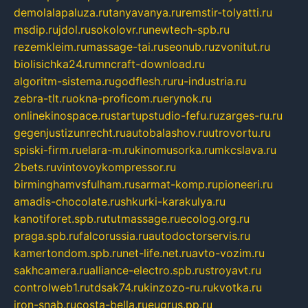
demolalapaluza.ru
tanyavanya.ru
remstir-tolyatti.ru
msdip.ru
jdol.ru
sokolovr.ru
newtech-spb.ru
rezemkleim.ru
massage-tai.ru
seonub.ru
zvonitut.ru
biolisichka24.ru
mncraft-download.ru
algoritm-sistema.ru
godflesh.ru
ru-industria.ru
zebra-tlt.ru
okna-proficom.ru
erynok.ru
onlinekinospace.ru
startupstudio-fefu.ru
zarges-ru.ru
gegenjustizunrecht.ru
autobalashov.ru
utrovortu.ru
spiski-firm.ru
elara-m.ru
kinomusorka.ru
mkcslava.ru
2bets.ru
vintovoykompressor.ru
birminghamvsfulham.ru
sarmat-komp.ru
pioneeri.ru
amadis-chocolate.ru
shkurki-karakulya.ru
kanotiforet.spb.ru
tutmassage.ru
ecolog.org.ru
praga.spb.ru
falcorussia.ru
autodoctorservis.ru
kamertondom.spb.ru
net-life.net.ru
avto-vozim.ru
sakhcamera.ru
alliance-electro.spb.ru
stroyavt.ru
controlweb1.ru
tdsak74.ru
kinzozo-ru.ru
kvotka.ru
iron-snab.ru
costa-bella.ru
eugrus.pp.ru