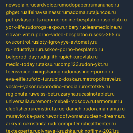
newsplain.ru
cardvoice.ru
modopaper.ru
manunae.ru
gbget.ru
alfeihavsalnassr.ru
madoma.ru
tajuncos.ru
petrovkasports.ru
porno-online-besplatno.ru
splclub.ru
york-life.ru
doroga-expo.ru
ribery.ru
cleanmedicine.ru
slovar-ivrit.ru
porno-video-besplatno.ru
seks-365.ru
ovucontrol.ru
sloty-igrovyye-avtomaty.ru
ru-industriya.ru
russkoe-porno-besplatno.ru
belgorod-day.ru
digilith.ru
pichkurovlab.ru
medic-today.ru
taksu.ru
comp123.ru
don-ykt.ru
teensvoice.ru
imgsharing.ru
domashnee-porno.ru
eva-elfie.ru
foto-tur.ru
biz-doska.ru
metropoltravel.ru
veslo-i-yakor.ru
borodino-media.ru
rostotsky.ru
regionufa.ru
weiss-bet.ru
zaryna.ru
casinotablet.ru
universalia.ru
remont-mebeli-moscow.ru
termomur.ru
clubfisher.ru
remstirufa.ru
erdamchi.ru
doramamama.ru
muraviovka-park.ru
worldofwoman.ru
clean-dreams.ru
arkrym.ru
kristinita.ru
dircomputer.ru
healthenter.ru
textexperts.ru
pivnaya-kruzhka.ru
kinofilmy-2021.ru