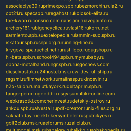
associaciya39.ru
primexpo.spb.ru
bezmorchin.ru
ia2.ru
cpt21.ru
ispecspb.ru
regahost.ru
kolosok-elita.ru
tae-kwon.ru
consrio.com.ru
insiam.ru
avegainfo.ru
archery161.ru
bigencyclica.ru
vlast16.ru
korru.net
sarmiento.spb.su
extelopedia.ru
lammin-suo.spb.ru
iskatour.spb.ru
snpi.org.ru
running-line.ru
krygeva-spa.ru
chel.net.ru
rust-loco.ru
dugshop.ru
hl-beta.spb.ru
school494.spb.ru
mymubaby.ru
epoha-metalband.ru
ngr.spb.ru
rusgosnews.com
dieselvostok.ru
24hostel.msk.ru
w-dev.ru
f-ship.ru
regsmi.ru
filmnetwork.ru
malinasp.ru
kinosvin.ru
h2o-salon.ru
malutkayork.ru
deltaprim.spb.ru
tango-perm.ru
gooddir.ru
sgv.su
multiki-online.com
webkrasotki.com
cherinvest.ru
detskiy-ostrov.ru
ankou.spb.ru
alvesta1.ru
pdf-creator.ru
nix-files.org.ru
sakhatoday.ru
elektrikersymboler.ru
sputnikyes.ru
golf2club.msk.ru
aeforums.ru
zallclub.ru
multimodal.msk.ru
habaigry.ru
haikko.ru
sobakopedia.ru