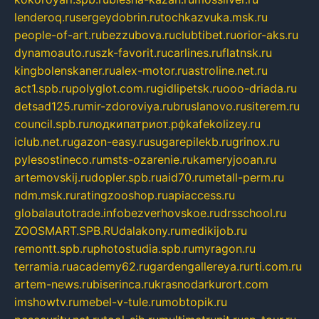
lenderoq.ru
sergeydobrin.ru
tochkazvuka.msk.ru
people-of-art.ru
bezzubova.ru
clubtibet.ru
orior-aks.ru
dynamoauto.ru
szk-favorit.ru
carlines.ru
flatnsk.ru
kingbolenskaner.ru
alex-motor.ru
astroline.net.ru
act1.spb.ru
polyglot.com.ru
gidlipetsk.ru
ooo-driada.ru
detsad125.ru
mir-zdoroviya.ru
bruslanovo.ru
siterem.ru
council.spb.ru
лодкипатриот.рф
kafekolizey.ru
iclub.net.ru
gazon-easy.ru
sugarepilekb.ru
grinox.ru
pylesostineco.ru
msts-ozarenie.ru
kameryjooan.ru
artemovskij.ru
dopler.spb.ru
aid70.ru
metall-perm.ru
ndm.msk.ru
ratingzooshop.ru
apiaccess.ru
globalautotrade.info
bezverhovskoe.ru
drsschool.ru
ZOOSMART.SPB.RU
dalakony.ru
medikijob.ru
remontt.spb.ru
photostudia.spb.ru
myragon.ru
terramia.ru
academy62.ru
gardengallereya.ru
rti.com.ru
artem-news.ru
biserinca.ru
krasnodarkurort.com
imshowtv.ru
mebel-v-tule.ru
mobtopik.ru