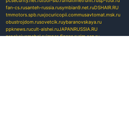
pcsecurity.net.ru
tool-sib.ru
multimetrunit.ru
sp-tour.ru
fan-cs.ru
santeh-russia.ru
symbian9.net.ru
DSHAIR.RU
tmmotors.spb.ru
xjocuricopii.com
musavtomat.msk.ru
obustrojdom.ru
sovetcik.ru
ybaranovskaya.ru
ppknews.ru
cult-alshei.ru
JAPANRUSSIA.RU
proekciyamebel.ru
imper-finans.ru
rim.org.ru
glamourai.ru
brassminus.ru
zabor-pro.ru
ftn.pp.ru
dorogoe58.ru
laimengpacker.ru
kuzova-zapchasti.ru
sageerp.ru
taxodrom.ru
dsrazvitie.ru
hardcity.net.ru
ratinghomegames.ru
topservice25.ru
gubernyan.ru
gtglasslined.ru
ii4.ru
tssport.spb.ru
andorra24.com
blackwallstreet.ru
oboimos.ru
optim-doors.com.ru
ikuch.ru
nycr.org.ru
npa21.ru
vremya-ch.spb.ru
desert000.ru
ivtorgi.ru
ifiori.ru
catalog-statei.ru
dcv.org.ru
spetsmaster174.ru
ipkameryhiseeu.ru
dum26.ru
ruspol.spb.ru
fr-opendp.ru
kam-solnyshko.ru
cheyenne-arapaho.ru
sevzapmetal.spb.ru
ted-lapidus.spb.ru
parasite-eliminator.ru