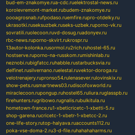
bud-em-znakomye.ru
a-cdc.ru
elektrostal-news.ru
korolevremont-market.ru
budem-znakomye.ru
oooagrosnab.ru
fpodaso.ru
emfire.ru
pro-otdelky.ru
ukrasotki.ru
seksuzbek.ru
seks-uzbek.ru
porno-vk.ru
sovratili.ru
olecoon.ru
vd-dosug.ru
adonyev.ru
rbc-news.ru
porno-skvirt.ru
krospr.ru
13autor-kolonka.ru
sormol.ru
2rich.ru
hostel-65.ru
hostserve.ru
porno-na-russkom.ru
mishinlab.ru
neznobi.ru
bigfatcc.ru
habble.ru
starbucksvia.ru
delfinet.ru
silvernano.ru
elestal.ru
vektor-doroga.ru
velotrenajery.ru
pronso54.ru
lenasever.ru
lovinskix.ru
show-pets.ru
smartnews03.ru
discofoxworld.ru
miraclecoon.ru
pongup.ru
hostel65.ru
liura.ru
glasspb.ru
firehunters.ru
gribowo.ru
gnalis.ru
bulkitula.ru
hometown-france.ru
1-xbeticricetc-1-xbetti-5.ru
shop-garena.ru
cricetc-1-xbetr-1-xbetcc-2.ru
one-life-story.ru
top-halyava.ru
accounts112.ru
poka-vse-doma-2.ru
3-d-file.ru
hahahaharms.ru