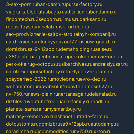
3-sex-porn.ru
ban-damn.ru
purse-factory.ru
viagra-tablet.ru
fasbags.ru
adler-jun.ru
bandamn.ru
fincontech.ru
3sexporn.ru
1mus.ru
darksand.ru
rebus-toys.ru
minelab-msk.ru
rtdco.ru
seo-prodvizhenie-sajtov-stroitelnyh-kompanij.ru
card-voice.ru
rulonnyygazon177.ru
snow-guard.ru
domizbrusa-9x12spb.ru
demaholding.ru
aalse.ru
a380club.ru
argentinamia.ru
perkoka.ru
movie-one.ru
perk-oka.ru
g-octopus.ru
sibarchives.ru
andreislyusar.ru
naruto-x.ru
pursefactory.ru
tor-lyubov-i-grom.ru
spayderhed-2022.ru
movieone.ru
evro-dez.ru
webamator.ru
ma-absolut1.ru
avtopomosch27.ru
nv-750.ru
news-plain.ru
nertansaga.ru
delanalad.ru
dizfiles.ru
youtubefree.ru
aria-family.ru
roadli.ru
planeta-samara.ru
mysmartbuy.ru
matrasy-kemerovo.ru
ashanet.ru
trade-farm.ru
dotcustoms.ru
domizbrusa9x12spb.ru
autodamp.ru
narasimha.ru
djcommodities.ru
nv750.ru
x-ton.ru