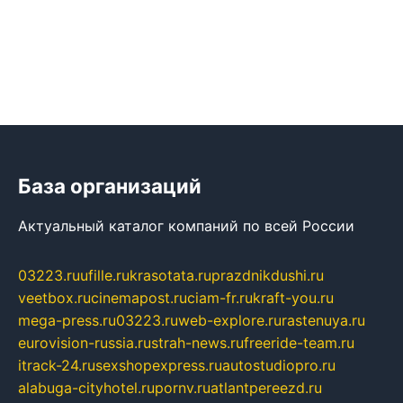
База организаций
Актуальный каталог компаний по всей России
03223.ru
ufille.ru
krasotata.ru
prazdnikdushi.ru
veetbox.ru
cinemapost.ru
ciam-fr.ru
kraft-you.ru
mega-press.ru
03223.ru
web-explore.ru
rastenuya.ru
eurovision-russia.ru
strah-news.ru
freeride-team.ru
itrack-24.ru
sexshopexpress.ru
autostudiopro.ru
alabuga-cityhotel.ru
pornv.ru
atlantpereezd.ru