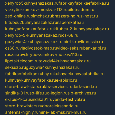
xehyroo5kuhnyanazakaz.ru
fabrikayfabrikaefabrika.ru
vskrytie-zamkov-moskva-113.ru
biletnadom.ru
zed-online.ru
pimchax.ru
brazzers-hd.ru
z-host.ru
kitubeu2kuhnyanazakaz.ru
naperekate.ru
kuhnyaofabrikaufabrik.ru
kitubeu-2-kuhnyanazakaz.ru
xehyroo-5-kuhnyanazakaz.ru
cs-68.ru
guzywia-4-kuhnyanazakaz.ru
mir-tk.ru
vlknrussia.ru
cs68.ru
vladivostok-map.ru
video-seks.ru
bankaribi.ru
raszar.ru
vskrytie-zamkov-moskva113.ru
lipetsktelecom.ru
tovudyi4kuhnyanazakaz.ru
seksuzb.ru
guzywia4kuhnyanazakaz.ru
fabrikaofabrikaokuhny.ru
kuhnyaekuhnyaafabrika.ru
kuhnyaykuhnyayfabrika.ru
e-abis1c.ru
store-brawl-stars.ru
kts-services.ru
dark-sand.ru
sindika-01.ru
sp-life.ru
x-legion.ru
sib-archives.ru
e-abis-1-c.ru
sindika01.ru
venda-festival.ru
store-brawlstars.ru
dooraleksandria.ru
antenna-highly.ru
mine-lab-msk.ru
1-mus.ru