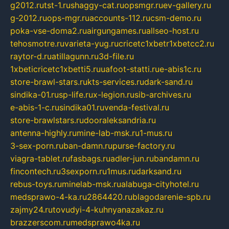
g2012.ru
tst-1.ru
shaggy-cat.ru
opsmgr.ru
ev-gallery.ru
g-2012.ru
ops-mgr.ru
accounts-112.ru
csm-demo.ru
poka-vse-doma2.ru
airgungames.ru
allseo-host.ru
tehosmotre.ru
varieta-yug.ru
cricetc1xbetr1xbetcc2.ru
raytor-d.ru
atillagunn.ru
3d-file.ru
1xbeticricetc1xbetti5.ru
uafoot-statti.ru
e-abis1c.ru
store-brawl-stars.ru
kts-services.ru
dark-sand.ru
sindika-01.ru
sp-life.ru
x-legion.ru
sib-archives.ru
e-abis-1-c.ru
sindika01.ru
venda-festival.ru
store-brawlstars.ru
dooraleksandria.ru
antenna-highly.ru
mine-lab-msk.ru
1-mus.ru
3-sex-porn.ru
ban-damn.ru
purse-factory.ru
viagra-tablet.ru
fasbags.ru
adler-jun.ru
bandamn.ru
fincontech.ru
3sexporn.ru
1mus.ru
darksand.ru
rebus-toys.ru
minelab-msk.ru
alabuga-cityhotel.ru
medsprawo-4-ka.ru
2864420.ru
blagodarenie-spb.ru
zajmy24.ru
tovudyi-4-kuhnyanazakaz.ru
brazzerscom.ru
medsprawo4ka.ru