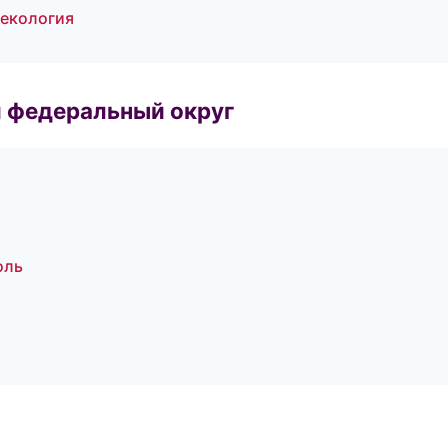
некология
 федеральный округ
оль