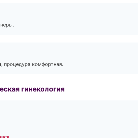
тнёры.
, процедура комфортная.
еская гинекология
овск