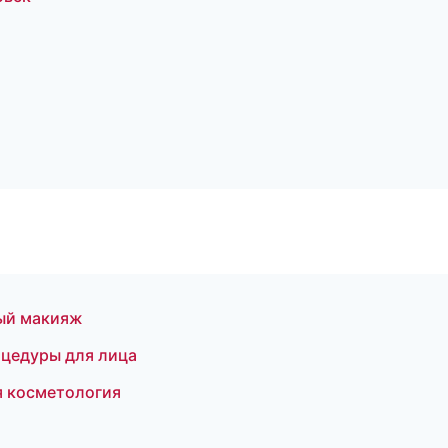
ый макияж
оцедуры для лица
я косметология