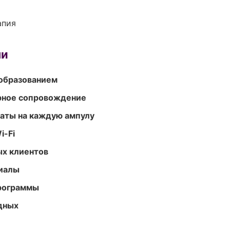
апия
ми
образованием
урное сопровождение
аты на каждую ампулу
i-Fi
ых клиентов
риалы
программы
одных