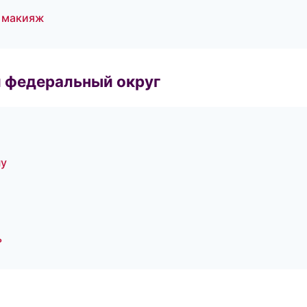
й макияж
 федеральный округ
ну
ь