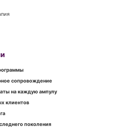
апия
ми
программы
урное сопровождение
аты на каждую ампулу
ых клиентов
га
следнего поколения