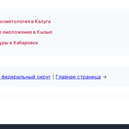
осметология в Калуга
 и омоложение в Кызыл
уры в Хабаровск
 федеральный округ
|
Главная страница
→