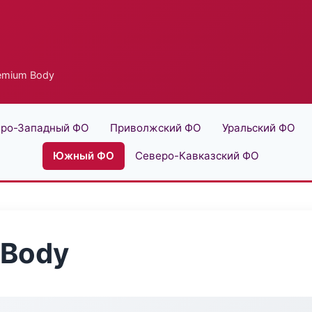
remium Body
ро-Западный ФО
Приволжский ФО
Уральский ФО
Южный ФО
Северо-Кавказский ФО
 Body