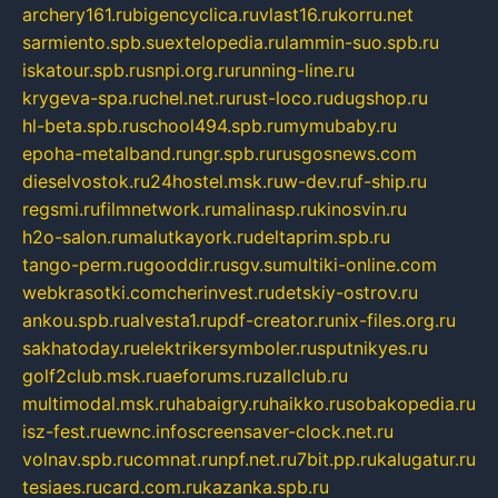
archery161.ru
bigencyclica.ru
vlast16.ru
korru.net
sarmiento.spb.su
extelopedia.ru
lammin-suo.spb.ru
iskatour.spb.ru
snpi.org.ru
running-line.ru
krygeva-spa.ru
chel.net.ru
rust-loco.ru
dugshop.ru
hl-beta.spb.ru
school494.spb.ru
mymubaby.ru
epoha-metalband.ru
ngr.spb.ru
rusgosnews.com
dieselvostok.ru
24hostel.msk.ru
w-dev.ru
f-ship.ru
regsmi.ru
filmnetwork.ru
malinasp.ru
kinosvin.ru
h2o-salon.ru
malutkayork.ru
deltaprim.spb.ru
tango-perm.ru
gooddir.ru
sgv.su
multiki-online.com
webkrasotki.com
cherinvest.ru
detskiy-ostrov.ru
ankou.spb.ru
alvesta1.ru
pdf-creator.ru
nix-files.org.ru
sakhatoday.ru
elektrikersymboler.ru
sputnikyes.ru
golf2club.msk.ru
aeforums.ru
zallclub.ru
multimodal.msk.ru
habaigry.ru
haikko.ru
sobakopedia.ru
isz-fest.ru
ewnc.info
screensaver-clock.net.ru
volnav.spb.ru
comnat.ru
npf.net.ru
7bit.pp.ru
kalugatur.ru
tesiaes.ru
card.com.ru
kazanka.spb.ru