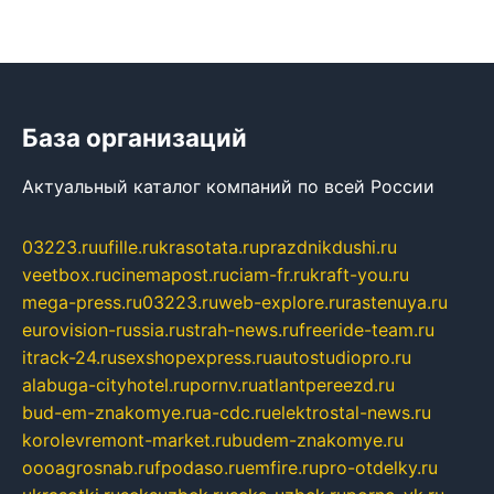
База организаций
Актуальный каталог компаний по всей России
03223.ru
ufille.ru
krasotata.ru
prazdnikdushi.ru
veetbox.ru
cinemapost.ru
ciam-fr.ru
kraft-you.ru
mega-press.ru
03223.ru
web-explore.ru
rastenuya.ru
eurovision-russia.ru
strah-news.ru
freeride-team.ru
itrack-24.ru
sexshopexpress.ru
autostudiopro.ru
alabuga-cityhotel.ru
pornv.ru
atlantpereezd.ru
bud-em-znakomye.ru
a-cdc.ru
elektrostal-news.ru
korolevremont-market.ru
budem-znakomye.ru
oooagrosnab.ru
fpodaso.ru
emfire.ru
pro-otdelky.ru