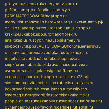
gildiya-kuznecov.ru
kameryboavision.ru
griffoncom.spb.ru
fabrika-emotsiy.ru
PARK-MATROSOVA.RU
agat.spb.ru
avtoyurist-moskva1.ru
hardware.org.ru
схема-авто.рф
dg-lab.ru
angrup.ru
recruiter.spb.ru
music8.spb.ru
krsk124.ru
kubok.spb.ru
romanofforex.ru
analitikaplus.ru
spyonline.ru
zosikamery.ru
sloboda-ural.pp.ru
AUTO-COM.SU
hohota.net
alimy.ru
online-z.com
aromat-vostoka.ru
otdelkaexp.ru
mobilvest.ru
bbd.net.ru
mebelshop.msk.ru
smp-forum.ru
bastion-td.ru
kosmoscreative.ru
avrmotors.ru
art-galadesign.ru
tiffany-c.ru
ecostep-samara.ru
d-p.spb.ru
галактика73.рф
sko.com.ru
davitamebel-spb.ru
fotsis.ru
tesiaes.ru
kokoroyari.spb.ru
blesna-kazan.ru
mossilver.ru
lenderoq.ru
sergeydobrin.ru
tochkazvuka.msk.ru
people-of-art.ru
bezzubova.ru
clubtibet.ru
orior-aks.ru
dynamoauto.ru
szk-favorit.ru
carlines.ru
flatnsk.ru