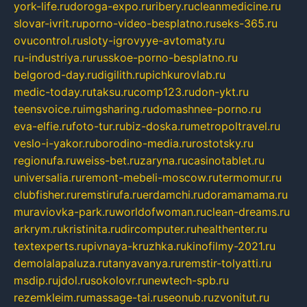
york-life.ru
doroga-expo.ru
ribery.ru
cleanmedicine.ru
slovar-ivrit.ru
porno-video-besplatno.ru
seks-365.ru
ovucontrol.ru
sloty-igrovyye-avtomaty.ru
ru-industriya.ru
russkoe-porno-besplatno.ru
belgorod-day.ru
digilith.ru
pichkurovlab.ru
medic-today.ru
taksu.ru
comp123.ru
don-ykt.ru
teensvoice.ru
imgsharing.ru
domashnee-porno.ru
eva-elfie.ru
foto-tur.ru
biz-doska.ru
metropoltravel.ru
veslo-i-yakor.ru
borodino-media.ru
rostotsky.ru
regionufa.ru
weiss-bet.ru
zaryna.ru
casinotablet.ru
universalia.ru
remont-mebeli-moscow.ru
termomur.ru
clubfisher.ru
remstirufa.ru
erdamchi.ru
doramamama.ru
muraviovka-park.ru
worldofwoman.ru
clean-dreams.ru
arkrym.ru
kristinita.ru
dircomputer.ru
healthenter.ru
textexperts.ru
pivnaya-kruzhka.ru
kinofilmy-2021.ru
demolalapaluza.ru
tanyavanya.ru
remstir-tolyatti.ru
msdip.ru
jdol.ru
sokolovr.ru
newtech-spb.ru
rezemkleim.ru
massage-tai.ru
seonub.ru
zvonitut.ru