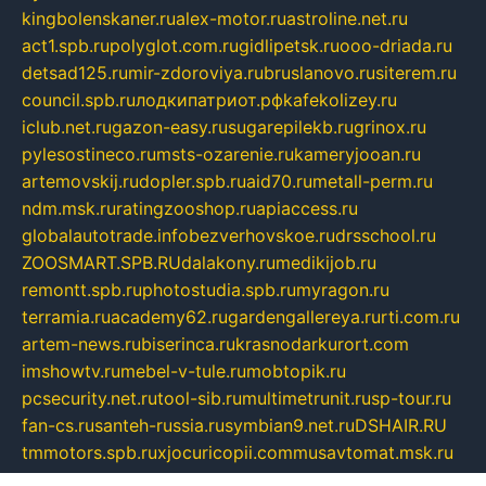
kingbolenskaner.ru
alex-motor.ru
astroline.net.ru
act1.spb.ru
polyglot.com.ru
gidlipetsk.ru
ooo-driada.ru
detsad125.ru
mir-zdoroviya.ru
bruslanovo.ru
siterem.ru
council.spb.ru
лодкипатриот.рф
kafekolizey.ru
iclub.net.ru
gazon-easy.ru
sugarepilekb.ru
grinox.ru
pylesostineco.ru
msts-ozarenie.ru
kameryjooan.ru
artemovskij.ru
dopler.spb.ru
aid70.ru
metall-perm.ru
ndm.msk.ru
ratingzooshop.ru
apiaccess.ru
globalautotrade.info
bezverhovskoe.ru
drsschool.ru
ZOOSMART.SPB.RU
dalakony.ru
medikijob.ru
remontt.spb.ru
photostudia.spb.ru
myragon.ru
terramia.ru
academy62.ru
gardengallereya.ru
rti.com.ru
artem-news.ru
biserinca.ru
krasnodarkurort.com
imshowtv.ru
mebel-v-tule.ru
mobtopik.ru
pcsecurity.net.ru
tool-sib.ru
multimetrunit.ru
sp-tour.ru
fan-cs.ru
santeh-russia.ru
symbian9.net.ru
DSHAIR.RU
tmmotors.spb.ru
xjocuricopii.com
musavtomat.msk.ru
obustrojdom.ru
sovetcik.ru
ybaranovskaya.ru