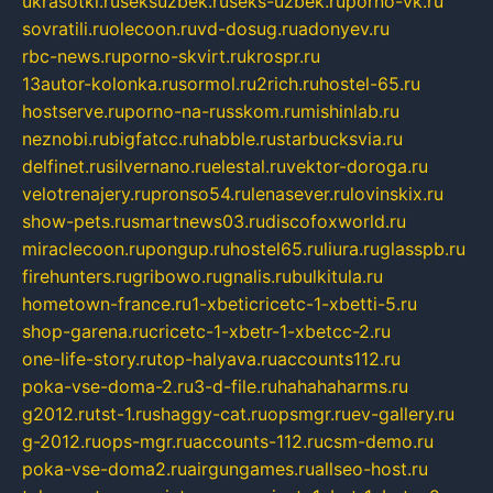
ukrasotki.ru
seksuzbek.ru
seks-uzbek.ru
porno-vk.ru
sovratili.ru
olecoon.ru
vd-dosug.ru
adonyev.ru
rbc-news.ru
porno-skvirt.ru
krospr.ru
13autor-kolonka.ru
sormol.ru
2rich.ru
hostel-65.ru
hostserve.ru
porno-na-russkom.ru
mishinlab.ru
neznobi.ru
bigfatcc.ru
habble.ru
starbucksvia.ru
delfinet.ru
silvernano.ru
elestal.ru
vektor-doroga.ru
velotrenajery.ru
pronso54.ru
lenasever.ru
lovinskix.ru
show-pets.ru
smartnews03.ru
discofoxworld.ru
miraclecoon.ru
pongup.ru
hostel65.ru
liura.ru
glasspb.ru
firehunters.ru
gribowo.ru
gnalis.ru
bulkitula.ru
hometown-france.ru
1-xbeticricetc-1-xbetti-5.ru
shop-garena.ru
cricetc-1-xbetr-1-xbetcc-2.ru
one-life-story.ru
top-halyava.ru
accounts112.ru
poka-vse-doma-2.ru
3-d-file.ru
hahahaharms.ru
g2012.ru
tst-1.ru
shaggy-cat.ru
opsmgr.ru
ev-gallery.ru
g-2012.ru
ops-mgr.ru
accounts-112.ru
csm-demo.ru
poka-vse-doma2.ru
airgungames.ru
allseo-host.ru