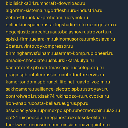
biolisichka24.ru
mncraft-download.ru
algoritm-sistema.ru
godflesh.ru
ru-industria.ru
zebra-tlt.ru
okna-proficom.ru
erynok.ru
onlinekinospace.ru
startupstudio-fefu.ru
zarges-ru.ru
gegenjustizunrecht.ru
autobalashov.ru
utrovortu.ru
spiski-firm.ru
elara-m.ru
kinomusorka.ru
mkcslava.ru
2bets.ru
vintovoykompressor.ru
birminghamvsfulham.ru
sarmat-komp.ru
pioneeri.ru
amadis-chocolate.ru
shkurki-karakulya.ru
kanotiforet.spb.ru
tutmassage.ru
ecolog.org.ru
praga.spb.ru
falcorussia.ru
autodoctorservis.ru
kamertondom.spb.ru
net-life.net.ru
avto-vozim.ru
sakhcamera.ru
alliance-electro.spb.ru
stroyavt.ru
controlweb1.ru
tdsak74.ru
kinzozo-ru.ru
kvotka.ru
iron-snab.ru
costa-bella.ru
eugrus.pp.ru
associaciya39.ru
primexpo.spb.ru
bezmorchin.ru
ia2.ru
cpt21.ru
ispecspb.ru
regahost.ru
kolosok-elita.ru
tae-kwon.ru
consrio.com.ru
insiam.ru
avegainfo.ru