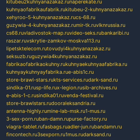
kitubeu2kuhnyanazakaz.ru
naperekate.ru
kuhnyaofabrikaufabrik.ru
kitubeu-2-kuhnyanazakaz.ru
xehyroo-5-kuhnyanazakaz.ru
cs-68.ru
guzywia-4-kuhnyanazakaz.ru
mir-tk.ru
vlknrussia.ru
cs68.ru
vladivostok-map.ru
video-seks.ru
bankaribi.ru
raszar.ru
vskrytie-zamkov-moskva113.ru
lipetsktelecom.ru
tovudyi4kuhnyanazakaz.ru
seksuzb.ru
guzywia4kuhnyanazakaz.ru
fabrikaofabrikaokuhny.ru
kuhnyaekuhnyaafabrika.ru
kuhnyaykuhnyayfabrika.ru
e-abis1c.ru
store-brawl-stars.ru
kts-services.ru
dark-sand.ru
sindika-01.ru
sp-life.ru
x-legion.ru
sib-archives.ru
e-abis-1-c.ru
sindika01.ru
venda-festival.ru
store-brawlstars.ru
dooraleksandria.ru
antenna-highly.ru
mine-lab-msk.ru
1-mus.ru
3-sex-porn.ru
ban-damn.ru
purse-factory.ru
viagra-tablet.ru
fasbags.ru
adler-jun.ru
bandamn.ru
fincontech.ru
3sexporn.ru
1mus.ru
darksand.ru