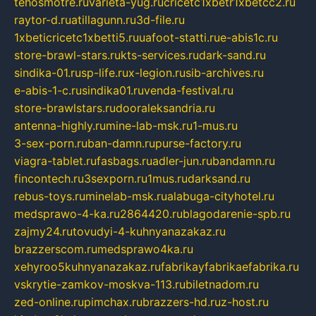
tehosmotre.ru
varieta-yug.ru
cricetc1xbetr1xbetcc2.ru
raytor-d.ru
atillagunn.ru
3d-file.ru
1xbeticricetc1xbetti5.ru
uafoot-statti.ru
e-abis1c.ru
store-brawl-stars.ru
kts-services.ru
dark-sand.ru
sindika-01.ru
sp-life.ru
x-legion.ru
sib-archives.ru
e-abis-1-c.ru
sindika01.ru
venda-festival.ru
store-brawlstars.ru
dooraleksandria.ru
antenna-highly.ru
mine-lab-msk.ru
1-mus.ru
3-sex-porn.ru
ban-damn.ru
purse-factory.ru
viagra-tablet.ru
fasbags.ru
adler-jun.ru
bandamn.ru
fincontech.ru
3sexporn.ru
1mus.ru
darksand.ru
rebus-toys.ru
minelab-msk.ru
alabuga-cityhotel.ru
medsprawo-4-ka.ru
2864420.ru
blagodarenie-spb.ru
zajmy24.ru
tovudyi-4-kuhnyanazakaz.ru
brazzerscom.ru
medsprawo4ka.ru
xehyroo5kuhnyanazakaz.ru
fabrikayfabrikaefabrika.ru
vskrytie-zamkov-moskva-113.ru
biletnadom.ru
zed-online.ru
pimchax.ru
brazzers-hd.ru
z-host.ru