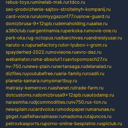
rebus-toys.ru
minelab-msk.ru
rtdco.ru
seo-prodvizhenie-sajtov-stroitelnyh-kompanij.ru
card-voice.ru
rulonnyygazon177.ru
snow-guard.ru
domizbrusa-9x12spb.ru
demaholding.ru
aalse.ru
a380club.ru
argentinamia.ru
perkoka.ru
movie-one.ru
perk-oka.ru
g-octopus.ru
sibarchives.ru
andreislyusar.ru
naruto-x.ru
pursefactory.ru
tor-lyubov-i-grom.ru
spayderhed-2022.ru
movieone.ru
evro-dez.ru
webamator.ru
ma-absolut1.ru
avtopomosch27.ru
nv-750.ru
news-plain.ru
nertansaga.ru
delanalad.ru
dizfiles.ru
youtubefree.ru
aria-family.ru
roadli.ru
planeta-samara.ru
mysmartbuy.ru
matrasy-kemerovo.ru
ashanet.ru
trade-farm.ru
dotcustoms.ru
domizbrusa9x12spb.ru
autodamp.ru
narasimha.ru
djcommodities.ru
nv750.ru
x-ton.ru
newsplain.ru
cardvoice.ru
modopaper.ru
manunae.ru
gbget.ru
alfeihavsalnassr.ru
madoma.ru
tajuncos.ru
petrovkasports.ru
porno-online-besplatno.ru
splclub.ru