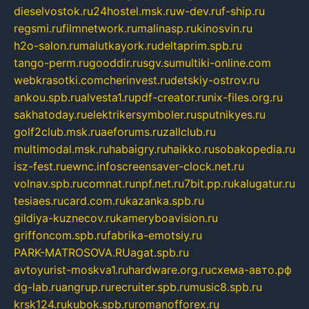
dieselvostok.ru
24hostel.msk.ru
w-dev.ru
f-ship.ru
regsmi.ru
filmnetwork.ru
malinasp.ru
kinosvin.ru
h2o-salon.ru
malutkayork.ru
deltaprim.spb.ru
tango-perm.ru
gooddir.ru
sgv.su
multiki-online.com
webkrasotki.com
cherinvest.ru
detskiy-ostrov.ru
ankou.spb.ru
alvesta1.ru
pdf-creator.ru
nix-files.org.ru
sakhatoday.ru
elektrikersymboler.ru
sputnikyes.ru
golf2club.msk.ru
aeforums.ru
zallclub.ru
multimodal.msk.ru
habaigry.ru
haikko.ru
sobakopedia.ru
isz-fest.ru
ewnc.info
screensaver-clock.net.ru
volnav.spb.ru
comnat.ru
npf.net.ru
7bit.pp.ru
kalugatur.ru
tesiaes.ru
card.com.ru
kazanka.spb.ru
gildiya-kuznecov.ru
kameryboavision.ru
griffoncom.spb.ru
fabrika-emotsiy.ru
PARK-MATROSOVA.RU
agat.spb.ru
avtoyurist-moskva1.ru
hardware.org.ru
схема-авто.рф
dg-lab.ru
angrup.ru
recruiter.spb.ru
music8.spb.ru
krsk124.ru
kubok.spb.ru
romanofforex.ru