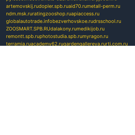
artemovskij.ru
dopler.spb.ru
aid70.ru
metall-perm.ru
ndm.msk.ru
ratingzooshop.ru
apiaccess.ru
globalautotrade.info
bezverhovskoe.ru
drsschool.ru
ZOOSMART.SPB.RU
dalakony.ru
medikijob.ru
remontt.spb.ru
photostudia.spb.ru
myragon.ru
terramia.ru
academy62.ru
gardengallereya.ru
rti.com.ru
artem-news.ru
biserinca.ru
krasnodarkurort.com
imshowtv.ru
mebel-v-tule.ru
mobtopik.ru
pcsecurity.net.ru
tool-sib.ru
multimetrunit.ru
sp-tour.ru
fan-cs.ru
santeh-russia.ru
symbian9.net.ru
DSHAIR.RU
tmmotors.spb.ru
xjocuricopii.com
musavtomat.msk.ru
obustrojdom.ru
sovetcik.ru
ybaranovskaya.ru
ppknews.ru
cult-alshei.ru
JAPANRUSSIA.RU
proekciyamebel.ru
imper-finans.ru
rim.org.ru
glamourai.ru
brassminus.ru
zabor-pro.ru
ftn.pp.ru
dorogoe58.ru
laimengpacker.ru
kuzova-zapchasti.ru
sageerp.ru
taxodrom.ru
dsrazvitie.ru
hardcity.net.ru
ratinghomegames.ru
topservice25.ru
gubernyan.ru