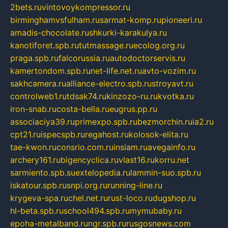
2bets.ru
vintovoykompressor.ru
birminghamvsfulham.ru
sarmat-komp.ru
pioneeri.ru
amadis-chocolate.ru
shkurki-karakulya.ru
kanotiforet.spb.ru
tutmassage.ru
ecolog.org.ru
praga.spb.ru
falcorussia.ru
autodoctorservis.ru
kamertondom.spb.ru
net-life.net.ru
avto-vozim.ru
sakhcamera.ru
alliance-electro.spb.ru
stroyavt.ru
controlweb1.ru
tdsak74.ru
kinzozo-ru.ru
kvotka.ru
iron-snab.ru
costa-bella.ru
eugrus.pp.ru
associaciya39.ru
primexpo.spb.ru
bezmorchin.ru
ia2.ru
cpt21.ru
ispecspb.ru
regahost.ru
kolosok-elita.ru
tae-kwon.ru
consrio.com.ru
insiam.ru
avegainfo.ru
archery161.ru
bigencyclica.ru
vlast16.ru
korru.net
sarmiento.spb.su
extelopedia.ru
lammin-suo.spb.ru
iskatour.spb.ru
snpi.org.ru
running-line.ru
krygeva-spa.ru
chel.net.ru
rust-loco.ru
dugshop.ru
hl-beta.spb.ru
school494.spb.ru
mymubaby.ru
epoha-metalband.ru
ngr.spb.ru
rusgosnews.com