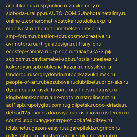
analitikaplus.ru
spyonline.ru
zosikamery.ru
sloboda-ural.pp.ru
AUTO-COM.SU
hohota.net
alimy.ru
online-z.com
aromat-vostoka.ru
otdelkaexp.ru
mobilvest.ru
bbd.net.ru
mebelshop.msk.ru
smp-forum.ru
bastion-td.ru
kosmoscreative.ru
avrmotors.ru
art-galadesign.ru
tiffany-c.ru
ecostep-samara.ru
d-p.spb.ru
галактика73.рф
sko.com.ru
davitamebel-spb.ru
fotsis.ru
tesiaes.ru
kokoroyari.spb.ru
blesna-kazan.ru
mossilver.ru
lenderoq.ru
sergeydobrin.ru
tochkazvuka.msk.ru
people-of-art.ru
bezzubova.ru
clubtibet.ru
orior-aks.ru
dynamoauto.ru
szk-favorit.ru
carlines.ru
flatnsk.ru
kingbolenskaner.ru
alex-motor.ru
astroline.net.ru
act1.spb.ru
polyglot.com.ru
gidlipetsk.ru
ooo-driada.ru
detsad125.ru
mir-zdoroviya.ru
bruslanovo.ru
siterem.ru
council.spb.ru
лодкипатриот.рф
kafekolizey.ru
iclub.net.ru
gazon-easy.ru
sugarepilekb.ru
grinox.ru
pylesostineco.ru
msts-ozarenie.ru
kameryjooan.ru