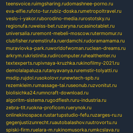
teensvoice.ru
imgsharing.ru
domashnee-porno.ru
eva-elfie.ru
foto-tur.ru
biz-doska.ru
metropoltravel.ru
veslo-i-yakor.ru
borodino-media.ru
rostotsky.ru
regionufa.ru
weiss-bet.ru
zaryna.ru
casinotablet.ru
universalia.ru
remont-mebeli-moscow.ru
termomur.ru
clubfisher.ru
remstirufa.ru
erdamchi.ru
doramamama.ru
muraviovka-park.ru
worldofwoman.ru
clean-dreams.ru
arkrym.ru
kristinita.ru
dircomputer.ru
healthenter.ru
textexperts.ru
pivnaya-kruzhka.ru
kinofilmy-2021.ru
demolalapaluza.ru
tanyavanya.ru
remstir-tolyatti.ru
msdip.ru
jdol.ru
sokolovr.ru
newtech-spb.ru
rezemkleim.ru
massage-tai.ru
seonub.ru
zvonitut.ru
biolisichka24.ru
mncraft-download.ru
algoritm-sistema.ru
godflesh.ru
ru-industria.ru
zebra-tlt.ru
okna-proficom.ru
erynok.ru
onlinekinospace.ru
startupstudio-fefu.ru
zarges-ru.ru
gegenjustizunrecht.ru
autobalashov.ru
utrovortu.ru
spiski-firm.ru
elara-m.ru
kinomusorka.ru
mkcslava.ru