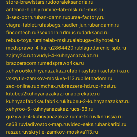
store-brawlstars.ru
dooraleksandria.ru
antenna-highly.ru
mine-lab-msk.ru
1-mus.ru
3-sex-porn.ru
ban-damn.ru
purse-factory.ru
viagra-tablet.ru
fasbags.ru
adler-jun.ru
bandamn.ru
fincontech.ru
3sexporn.ru
1mus.ru
darksand.ru
rebus-toys.ru
minelab-msk.ru
alabuga-cityhotel.ru
medsprawo-4-ka.ru
2864420.ru
blagodarenie-spb.ru
zajmy24.ru
tovudyi-4-kuhnyanazakaz.ru
brazzerscom.ru
medsprawo4ka.ru
xehyroo5kuhnyanazakaz.ru
fabrikayfabrikaefabrika.ru
vskrytie-zamkov-moskva-113.ru
biletnadom.ru
zed-online.ru
pimchax.ru
brazzers-hd.ru
z-host.ru
kitubeu2kuhnyanazakaz.ru
naperekate.ru
kuhnyaofabrikaufabrik.ru
kitubeu-2-kuhnyanazakaz.ru
xehyroo-5-kuhnyanazakaz.ru
cs-68.ru
guzywia-4-kuhnyanazakaz.ru
mir-tk.ru
vlknrussia.ru
cs68.ru
vladivostok-map.ru
video-seks.ru
bankaribi.ru
raszar.ru
vskrytie-zamkov-moskva113.ru