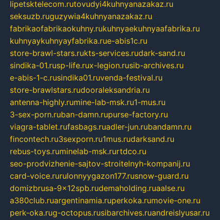
lipetsktelecom.ru
tovudyi4kuhnyanazakaz.ru
seksuzb.ru
guzywia4kuhnyanazakaz.ru
fabrikaofabrikaokuhny.ru
kuhnyaekuhnyaafabrika.ru
kuhnyaykuhnyayfabrika.ru
e-abis1c.ru
store-brawl-stars.ru
kts-services.ru
dark-sand.ru
sindika-01.ru
sp-life.ru
x-legion.ru
sib-archives.ru
e-abis-1-c.ru
sindika01.ru
venda-festival.ru
store-brawlstars.ru
dooraleksandria.ru
antenna-highly.ru
mine-lab-msk.ru
1-mus.ru
3-sex-porn.ru
ban-damn.ru
purse-factory.ru
viagra-tablet.ru
fasbags.ru
adler-jun.ru
bandamn.ru
fincontech.ru
3sexporn.ru
1mus.ru
darksand.ru
rebus-toys.ru
minelab-msk.ru
rtdco.ru
seo-prodvizhenie-sajtov-stroitelnyh-kompanij.ru
card-voice.ru
rulonnyygazon177.ru
snow-guard.ru
domizbrusa-9x12spb.ru
demaholding.ru
aalse.ru
a380club.ru
argentinamia.ru
perkoka.ru
movie-one.ru
perk-oka.ru
g-octopus.ru
sibarchives.ru
andreislyusar.ru