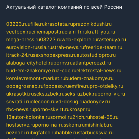
Актуальный каталог компаний по всей России
03223.ru
ufille.ru
krasotata.ru
prazdnikdushi.ru
veetbox.ru
cinemapost.ru
ciam-fr.ru
kraft-you.ru
mega-press.ru
03223.ru
web-explore.ru
rastenuya.ru
eurovision-russia.ru
strah-news.ru
freeride-team.ru
itrack-24.ru
sexshopexpress.ru
autostudiopro.ru
alabuga-cityhotel.ru
pornv.ru
atlantpereezd.ru
bud-em-znakomye.ru
a-cdc.ru
elektrostal-news.ru
korolevremont-market.ru
budem-znakomye.ru
oooagrosnab.ru
fpodaso.ru
emfire.ru
pro-otdelky.ru
ukrasotki.ru
seksuzbek.ru
seks-uzbek.ru
porno-vk.ru
sovratili.ru
olecoon.ru
vd-dosug.ru
adonyev.ru
rbc-news.ru
porno-skvirt.ru
krospr.ru
13autor-kolonka.ru
sormol.ru
2rich.ru
hostel-65.ru
hostserve.ru
porno-na-russkom.ru
mishinlab.ru
neznobi.ru
bigfatcc.ru
habble.ru
starbucksvia.ru