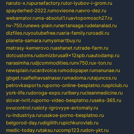
naruto-x.ru
pursefactory.ru
tor-lyubov-i-grom.ru
spayderhed-2022.ru
movieone.ru
evro-dez.ru
webamator.ru
ma-absolut1.ru
avtopomosch27.ru
nv-750.ru
news-plain.ru
nertansaga.ru
delanalad.ru
dizfiles.ru
youtubefree.ru
aria-family.ru
roadli.ru
planeta-samara.ru
mysmartbuy.ru
matrasy-kemerovo.ru
ashanet.ru
trade-farm.ru
dotcustoms.ru
domizbrusa9x12spb.ru
autodamp.ru
narasimha.ru
djcommodities.ru
nv750.ru
x-ton.ru
newsplain.ru
cardvoice.ru
modopaper.ru
manunae.ru
gbget.ru
alfeihavsalnassr.ru
madoma.ru
tajuncos.ru
petrovkasports.ru
porno-online-besplatno.ru
splclub.ru
york-life.ru
doroga-expo.ru
ribery.ru
cleanmedicine.ru
slovar-ivrit.ru
porno-video-besplatno.ru
seks-365.ru
ovucontrol.ru
sloty-igrovyye-avtomaty.ru
ru-industriya.ru
russkoe-porno-besplatno.ru
belgorod-day.ru
digilith.ru
pichkurovlab.ru
medic-today.ru
taksu.ru
comp123.ru
don-ykt.ru