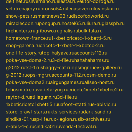
delfinet.ru
silvernano.ru
elestal.ru
vektor-doroga.ru
velotrenajery.ru
pronso54.ru
lenasever.ru
lovinskix.ru
show-pets.ru
smartnews03.ru
discofoxworld.ru
miraclecoon.ru
pongup.ru
hostel65.ru
liura.ru
glasspb.ru
firehunters.ru
gribowo.ru
gnalis.ru
bulkitula.ru
hometown-france.ru
1-xbeticricetc-1-xbetti-5.ru
shop-garena.ru
cricetc-1-xbetr-1-xbetcc-2.ru
one-life-story.ru
top-halyava.ru
accounts112.ru
poka-vse-doma-2.ru
3-d-file.ru
hahahaharms.ru
g2012.ru
tst-1.ru
shaggy-cat.ru
opsmgr.ru
ev-gallery.ru
g-2012.ru
ops-mgr.ru
accounts-112.ru
csm-demo.ru
poka-vse-doma2.ru
airgungames.ru
allseo-host.ru
tehosmotre.ru
varieta-yug.ru
cricetc1xbetr1xbetcc2.ru
raytor-d.ru
atillagunn.ru
3d-file.ru
1xbeticricetc1xbetti5.ru
uafoot-statti.ru
e-abis1c.ru
store-brawl-stars.ru
kts-services.ru
dark-sand.ru
sindika-01.ru
sp-life.ru
x-legion.ru
sib-archives.ru
e-abis-1-c.ru
sindika01.ru
venda-festival.ru