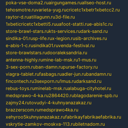
poka-vse-doma2.ru
airgungames.ru
allseo-host.ru
tehosmotre.ru
varieta-yug.ru
cricetc1xbetr1xbetcc2.ru
raytor-d.ru
atillagunn.ru
3d-file.ru
1xbeticricetc1xbetti5.ru
uafoot-statti.ru
e-abis1c.ru
store-brawl-stars.ru
kts-services.ru
dark-sand.ru
sindika-01.ru
sp-life.ru
x-legion.ru
sib-archives.ru
e-abis-1-c.ru
sindika01.ru
venda-festival.ru
store-brawlstars.ru
dooraleksandria.ru
antenna-highly.ru
mine-lab-msk.ru
1-mus.ru
3-sex-porn.ru
ban-damn.ru
purse-factory.ru
viagra-tablet.ru
fasbags.ru
adler-jun.ru
bandamn.ru
fincontech.ru
3sexporn.ru
1mus.ru
darksand.ru
rebus-toys.ru
minelab-msk.ru
alabuga-cityhotel.ru
medsprawo-4-ka.ru
2864420.ru
blagodarenie-spb.ru
zajmy24.ru
tovudyi-4-kuhnyanazakaz.ru
brazzerscom.ru
medsprawo4ka.ru
xehyroo5kuhnyanazakaz.ru
fabrikayfabrikaefabrika.ru
vskrytie-zamkov-moskva-113.ru
biletnadom.ru