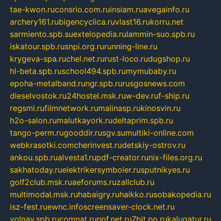
tae-kwon.ru
consrio.com.ru
insiam.ru
avegainfo.ru
archery161.ru
bigencyclica.ru
vlast16.ru
korru.net
sarmiento.spb.su
extelopedia.ru
lammin-suo.spb.ru
iskatour.spb.ru
snpi.org.ru
running-line.ru
krygeva-spa.ru
chel.net.ru
rust-loco.ru
dugshop.ru
hl-beta.spb.ru
school494.spb.ru
mymubaby.ru
epoha-metalband.ru
ngr.spb.ru
rusgosnews.com
dieselvostok.ru
24hostel.msk.ru
w-dev.ru
f-ship.ru
regsmi.ru
filmnetwork.ru
malinasp.ru
kinosvin.ru
h2o-salon.ru
malutkayork.ru
deltaprim.spb.ru
tango-perm.ru
gooddir.ru
sgv.su
multiki-online.com
webkrasotki.com
cherinvest.ru
detskiy-ostrov.ru
ankou.spb.ru
alvesta1.ru
pdf-creator.ru
nix-files.org.ru
sakhatoday.ru
elektrikersymboler.ru
sputnikyes.ru
golf2club.msk.ru
aeforums.ru
zallclub.ru
multimodal.msk.ru
habaigry.ru
haikko.ru
sobakopedia.ru
isz-fest.ru
ewnc.info
screensaver-clock.net.ru
volnav.spb.ru
comnat.ru
npf.net.ru
7bit.pp.ru
kalugatur.ru