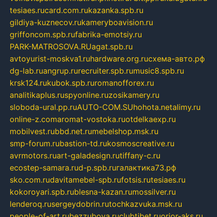
tesiaes.ru
card.com.ru
kazanka.spb.ru
gildiya-kuznecov.ru
kameryboavision.ru
griffoncom.spb.ru
fabrika-emotsiy.ru
PARK-MATROSOVA.RU
agat.spb.ru
avtoyurist-moskva1.ru
hardware.org.ru
схема-авто.рф
dg-lab.ru
angrup.ru
recruiter.spb.ru
music8.spb.ru
krsk124.ru
kubok.spb.ru
romanofforex.ru
analitikaplus.ru
spyonline.ru
zosikamery.ru
sloboda-ural.pp.ru
AUTO-COM.SU
hohota.net
alimy.ru
online-z.com
aromat-vostoka.ru
otdelkaexp.ru
mobilvest.ru
bbd.net.ru
mebelshop.msk.ru
smp-forum.ru
bastion-td.ru
kosmoscreative.ru
avrmotors.ru
art-galadesign.ru
tiffany-c.ru
ecostep-samara.ru
d-p.spb.ru
галактика73.рф
sko.com.ru
davitamebel-spb.ru
fotsis.ru
tesiaes.ru
kokoroyari.spb.ru
blesna-kazan.ru
mossilver.ru
lenderoq.ru
sergeydobrin.ru
tochkazvuka.msk.ru
people-of-art.ru
bezzubova.ru
clubtibet.ru
orior-aks.ru