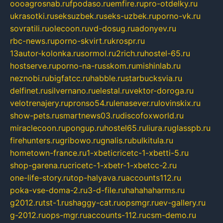
oooagrosnab.ru
fpodaso.ru
emfire.ru
pro-otdelky.ru
ukrasotki.ru
seksuzbek.ru
seks-uzbek.ru
porno-vk.ru
sovratili.ru
olecoon.ru
vd-dosug.ru
adonyev.ru
rbc-news.ru
porno-skvirt.ru
krospr.ru
13autor-kolonka.ru
sormol.ru
2rich.ru
hostel-65.ru
hostserve.ru
porno-na-russkom.ru
mishinlab.ru
neznobi.ru
bigfatcc.ru
habble.ru
starbucksvia.ru
delfinet.ru
silvernano.ru
elestal.ru
vektor-doroga.ru
velotrenajery.ru
pronso54.ru
lenasever.ru
lovinskix.ru
show-pets.ru
smartnews03.ru
discofoxworld.ru
miraclecoon.ru
pongup.ru
hostel65.ru
liura.ru
glasspb.ru
firehunters.ru
gribowo.ru
gnalis.ru
bulkitula.ru
hometown-france.ru
1-xbeticricetc-1-xbetti-5.ru
shop-garena.ru
cricetc-1-xbetr-1-xbetcc-2.ru
one-life-story.ru
top-halyava.ru
accounts112.ru
poka-vse-doma-2.ru
3-d-file.ru
hahahaharms.ru
g2012.ru
tst-1.ru
shaggy-cat.ru
opsmgr.ru
ev-gallery.ru
g-2012.ru
ops-mgr.ru
accounts-112.ru
csm-demo.ru