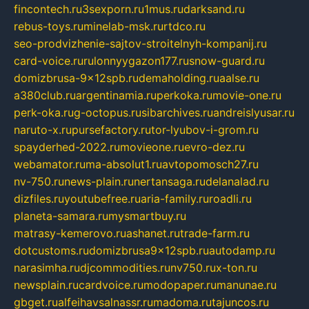
fincontech.ru
3sexporn.ru
1mus.ru
darksand.ru
rebus-toys.ru
minelab-msk.ru
rtdco.ru
seo-prodvizhenie-sajtov-stroitelnyh-kompanij.ru
card-voice.ru
rulonnyygazon177.ru
snow-guard.ru
domizbrusa-9x12spb.ru
demaholding.ru
aalse.ru
a380club.ru
argentinamia.ru
perkoka.ru
movie-one.ru
perk-oka.ru
g-octopus.ru
sibarchives.ru
andreislyusar.ru
naruto-x.ru
pursefactory.ru
tor-lyubov-i-grom.ru
spayderhed-2022.ru
movieone.ru
evro-dez.ru
webamator.ru
ma-absolut1.ru
avtopomosch27.ru
nv-750.ru
news-plain.ru
nertansaga.ru
delanalad.ru
dizfiles.ru
youtubefree.ru
aria-family.ru
roadli.ru
planeta-samara.ru
mysmartbuy.ru
matrasy-kemerovo.ru
ashanet.ru
trade-farm.ru
dotcustoms.ru
domizbrusa9x12spb.ru
autodamp.ru
narasimha.ru
djcommodities.ru
nv750.ru
x-ton.ru
newsplain.ru
cardvoice.ru
modopaper.ru
manunae.ru
gbget.ru
alfeihavsalnassr.ru
madoma.ru
tajuncos.ru