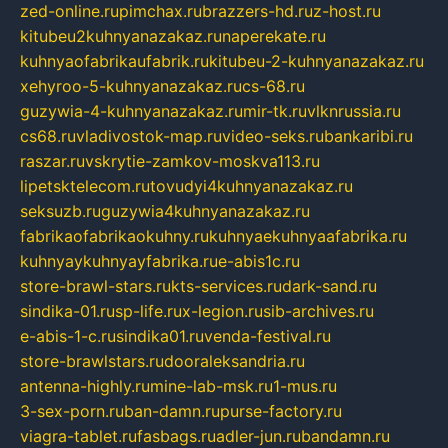
zed-online.ru
pimchax.ru
brazzers-hd.ru
z-host.ru
kitubeu2kuhnyanazakaz.ru
naperekate.ru
kuhnyaofabrikaufabrik.ru
kitubeu-2-kuhnyanazakaz.ru
xehyroo-5-kuhnyanazakaz.ru
cs-68.ru
guzywia-4-kuhnyanazakaz.ru
mir-tk.ru
vlknrussia.ru
cs68.ru
vladivostok-map.ru
video-seks.ru
bankaribi.ru
raszar.ru
vskrytie-zamkov-moskva113.ru
lipetsktelecom.ru
tovudyi4kuhnyanazakaz.ru
seksuzb.ru
guzywia4kuhnyanazakaz.ru
fabrikaofabrikaokuhny.ru
kuhnyaekuhnyaafabrika.ru
kuhnyaykuhnyayfabrika.ru
e-abis1c.ru
store-brawl-stars.ru
kts-services.ru
dark-sand.ru
sindika-01.ru
sp-life.ru
x-legion.ru
sib-archives.ru
e-abis-1-c.ru
sindika01.ru
venda-festival.ru
store-brawlstars.ru
dooraleksandria.ru
antenna-highly.ru
mine-lab-msk.ru
1-mus.ru
3-sex-porn.ru
ban-damn.ru
purse-factory.ru
viagra-tablet.ru
fasbags.ru
adler-jun.ru
bandamn.ru