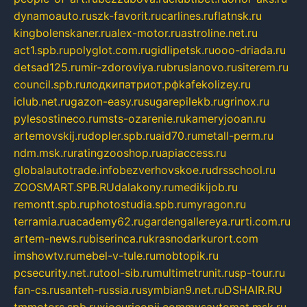
dynamoauto.ru
szk-favorit.ru
carlines.ru
flatnsk.ru
kingbolenskaner.ru
alex-motor.ru
astroline.net.ru
act1.spb.ru
polyglot.com.ru
gidlipetsk.ru
ooo-driada.ru
detsad125.ru
mir-zdoroviya.ru
bruslanovo.ru
siterem.ru
council.spb.ru
лодкипатриот.рф
kafekolizey.ru
iclub.net.ru
gazon-easy.ru
sugarepilekb.ru
grinox.ru
pylesostineco.ru
msts-ozarenie.ru
kameryjooan.ru
artemovskij.ru
dopler.spb.ru
aid70.ru
metall-perm.ru
ndm.msk.ru
ratingzooshop.ru
apiaccess.ru
globalautotrade.info
bezverhovskoe.ru
drsschool.ru
ZOOSMART.SPB.RU
dalakony.ru
medikijob.ru
remontt.spb.ru
photostudia.spb.ru
myragon.ru
terramia.ru
academy62.ru
gardengallereya.ru
rti.com.ru
artem-news.ru
biserinca.ru
krasnodarkurort.com
imshowtv.ru
mebel-v-tule.ru
mobtopik.ru
pcsecurity.net.ru
tool-sib.ru
multimetrunit.ru
sp-tour.ru
fan-cs.ru
santeh-russia.ru
symbian9.net.ru
DSHAIR.RU