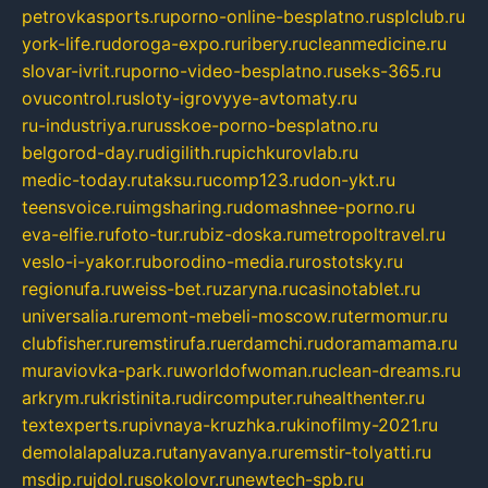
petrovkasports.ru
porno-online-besplatno.ru
splclub.ru
york-life.ru
doroga-expo.ru
ribery.ru
cleanmedicine.ru
slovar-ivrit.ru
porno-video-besplatno.ru
seks-365.ru
ovucontrol.ru
sloty-igrovyye-avtomaty.ru
ru-industriya.ru
russkoe-porno-besplatno.ru
belgorod-day.ru
digilith.ru
pichkurovlab.ru
medic-today.ru
taksu.ru
comp123.ru
don-ykt.ru
teensvoice.ru
imgsharing.ru
domashnee-porno.ru
eva-elfie.ru
foto-tur.ru
biz-doska.ru
metropoltravel.ru
veslo-i-yakor.ru
borodino-media.ru
rostotsky.ru
regionufa.ru
weiss-bet.ru
zaryna.ru
casinotablet.ru
universalia.ru
remont-mebeli-moscow.ru
termomur.ru
clubfisher.ru
remstirufa.ru
erdamchi.ru
doramamama.ru
muraviovka-park.ru
worldofwoman.ru
clean-dreams.ru
arkrym.ru
kristinita.ru
dircomputer.ru
healthenter.ru
textexperts.ru
pivnaya-kruzhka.ru
kinofilmy-2021.ru
demolalapaluza.ru
tanyavanya.ru
remstir-tolyatti.ru
msdip.ru
jdol.ru
sokolovr.ru
newtech-spb.ru