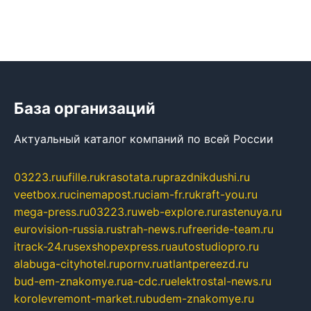
База организаций
Актуальный каталог компаний по всей России
03223.ru
ufille.ru
krasotata.ru
prazdnikdushi.ru
veetbox.ru
cinemapost.ru
ciam-fr.ru
kraft-you.ru
mega-press.ru
03223.ru
web-explore.ru
rastenuya.ru
eurovision-russia.ru
strah-news.ru
freeride-team.ru
itrack-24.ru
sexshopexpress.ru
autostudiopro.ru
alabuga-cityhotel.ru
pornv.ru
atlantpereezd.ru
bud-em-znakomye.ru
a-cdc.ru
elektrostal-news.ru
korolevremont-market.ru
budem-znakomye.ru