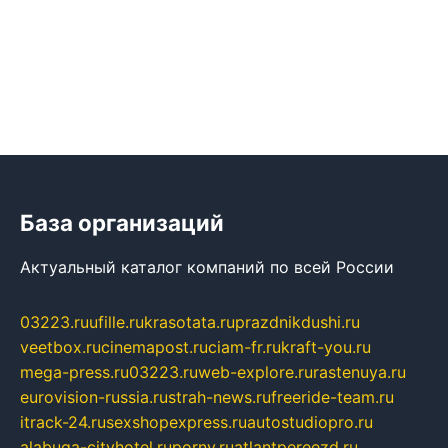
База организаций
Актуальный каталог компаний по всей России
03223.ru
ufille.ru
krasotata.ru
prazdnikdushi.ru
veetbox.ru
cinemapost.ru
ciam-fr.ru
kraft-you.ru
mega-press.ru
03223.ru
web-explore.ru
rastenuya.ru
eurovision-russia.ru
strah-news.ru
freeride-team.ru
itrack-24.ru
sexshopexpress.ru
autostudiopro.ru
alabuga-cityhotel.ru
pornv.ru
atlantpereezd.ru