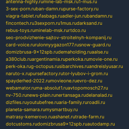
antenna-highly.ru
mine-lab-msk.ru
1-mus.ru
3-sex-porn.ru
ban-damn.ru
purse-factory.ru
viagra-tablet.ru
fasbags.ru
adler-jun.ru
bandamn.ru
fincontech.ru
3sexporn.ru
1mus.ru
darksand.ru
rebus-toys.ru
minelab-msk.ru
rtdco.ru
seo-prodvizhenie-sajtov-stroitelnyh-kompanij.ru
card-voice.ru
rulonnyygazon177.ru
snow-guard.ru
domizbrusa-9x12spb.ru
demaholding.ru
aalse.ru
a380club.ru
argentinamia.ru
perkoka.ru
movie-one.ru
perk-oka.ru
g-octopus.ru
sibarchives.ru
andreislyusar.ru
naruto-x.ru
pursefactory.ru
tor-lyubov-i-grom.ru
spayderhed-2022.ru
movieone.ru
evro-dez.ru
webamator.ru
ma-absolut1.ru
avtopomosch27.ru
nv-750.ru
news-plain.ru
nertansaga.ru
delanalad.ru
dizfiles.ru
youtubefree.ru
aria-family.ru
roadli.ru
planeta-samara.ru
mysmartbuy.ru
matrasy-kemerovo.ru
ashanet.ru
trade-farm.ru
dotcustoms.ru
domizbrusa9x12spb.ru
autodamp.ru