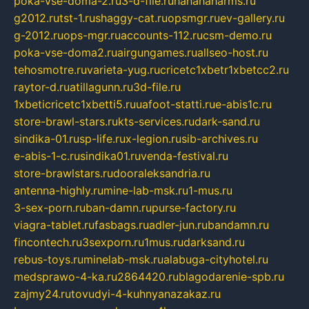
poka-vse-doma-2.ru
3-d-file.ru
hahahaharms.ru
g2012.ru
tst-1.ru
shaggy-cat.ru
opsmgr.ru
ev-gallery.ru
g-2012.ru
ops-mgr.ru
accounts-112.ru
csm-demo.ru
poka-vse-doma2.ru
airgungames.ru
allseo-host.ru
tehosmotre.ru
varieta-yug.ru
cricetc1xbetr1xbetcc2.ru
raytor-d.ru
atillagunn.ru
3d-file.ru
1xbeticricetc1xbetti5.ru
uafoot-statti.ru
e-abis1c.ru
store-brawl-stars.ru
kts-services.ru
dark-sand.ru
sindika-01.ru
sp-life.ru
x-legion.ru
sib-archives.ru
e-abis-1-c.ru
sindika01.ru
venda-festival.ru
store-brawlstars.ru
dooraleksandria.ru
antenna-highly.ru
mine-lab-msk.ru
1-mus.ru
3-sex-porn.ru
ban-damn.ru
purse-factory.ru
viagra-tablet.ru
fasbags.ru
adler-jun.ru
bandamn.ru
fincontech.ru
3sexporn.ru
1mus.ru
darksand.ru
rebus-toys.ru
minelab-msk.ru
alabuga-cityhotel.ru
medsprawo-4-ka.ru
2864420.ru
blagodarenie-spb.ru
zajmy24.ru
tovudyi-4-kuhnyanazakaz.ru