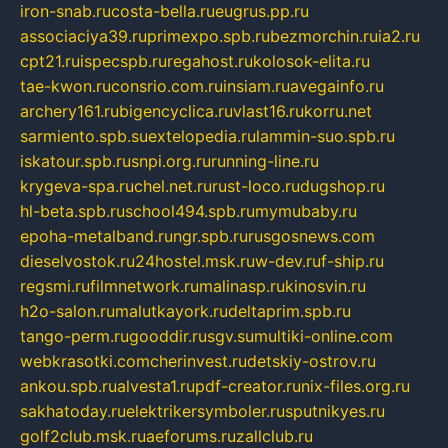
iron-snab.ru
costa-bella.ru
eugrus.pp.ru
associaciya39.ru
primexpo.spb.ru
bezmorchin.ru
ia2.ru
cpt21.ru
ispecspb.ru
regahost.ru
kolosok-elita.ru
tae-kwon.ru
consrio.com.ru
insiam.ru
avegainfo.ru
archery161.ru
bigencyclica.ru
vlast16.ru
korru.net
sarmiento.spb.su
extelopedia.ru
lammin-suo.spb.ru
iskatour.spb.ru
snpi.org.ru
running-line.ru
krygeva-spa.ru
chel.net.ru
rust-loco.ru
dugshop.ru
hl-beta.spb.ru
school494.spb.ru
mymubaby.ru
epoha-metalband.ru
ngr.spb.ru
rusgosnews.com
dieselvostok.ru
24hostel.msk.ru
w-dev.ru
f-ship.ru
regsmi.ru
filmnetwork.ru
malinasp.ru
kinosvin.ru
h2o-salon.ru
malutkayork.ru
deltaprim.spb.ru
tango-perm.ru
gooddir.ru
sgv.su
multiki-online.com
webkrasotki.com
cherinvest.ru
detskiy-ostrov.ru
ankou.spb.ru
alvesta1.ru
pdf-creator.ru
nix-files.org.ru
sakhatoday.ru
elektrikersymboler.ru
sputnikyes.ru
golf2club.msk.ru
aeforums.ru
zallclub.ru