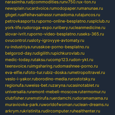
narasimha.ru
djcommodities.ru
nv750.ru
x-ton.ru
newsplain.ru
cardvoice.ru
modopaper.ru
manunae.ru
gbget.ru
alfeihavsalnassr.ru
madoma.ru
tajuncos.ru
petrovkasports.ru
porno-online-besplatno.ru
splclub.ru
york-life.ru
doroga-expo.ru
ribery.ru
cleanmedicine.ru
slovar-ivrit.ru
porno-video-besplatno.ru
seks-365.ru
ovucontrol.ru
sloty-igrovyye-avtomaty.ru
ru-industriya.ru
russkoe-porno-besplatno.ru
belgorod-day.ru
digilith.ru
pichkurovlab.ru
medic-today.ru
taksu.ru
comp123.ru
don-ykt.ru
teensvoice.ru
imgsharing.ru
domashnee-porno.ru
eva-elfie.ru
foto-tur.ru
biz-doska.ru
metropoltravel.ru
veslo-i-yakor.ru
borodino-media.ru
rostotsky.ru
regionufa.ru
weiss-bet.ru
zaryna.ru
casinotablet.ru
universalia.ru
remont-mebeli-moscow.ru
termomur.ru
clubfisher.ru
remstirufa.ru
erdamchi.ru
doramamama.ru
muraviovka-park.ru
worldofwoman.ru
clean-dreams.ru
arkrym.ru
kristinita.ru
dircomputer.ru
healthenter.ru