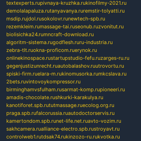
textexperts.ru
pivnaya-kruzhka.ru
kinofilmy-2021.ru
demolalapaluza.ru
tanyavanya.ru
remstir-tolyatti.ru
msdip.ru
jdol.ru
sokolovr.ru
newtech-spb.ru
rezemkleim.ru
massage-tai.ru
seonub.ru
zvonitut.ru
biolisichka24.ru
mncraft-download.ru
algoritm-sistema.ru
godflesh.ru
ru-industria.ru
zebra-tlt.ru
okna-proficom.ru
erynok.ru
onlinekinospace.ru
startupstudio-fefu.ru
zarges-ru.ru
gegenjustizunrecht.ru
autobalashov.ru
utrovortu.ru
spiski-firm.ru
elara-m.ru
kinomusorka.ru
mkcslava.ru
2bets.ru
vintovoykompressor.ru
birminghamvsfulham.ru
sarmat-komp.ru
pioneeri.ru
amadis-chocolate.ru
shkurki-karakulya.ru
kanotiforet.spb.ru
tutmassage.ru
ecolog.org.ru
praga.spb.ru
falcorussia.ru
autodoctorservis.ru
kamertondom.spb.ru
net-life.net.ru
avto-vozim.ru
sakhcamera.ru
alliance-electro.spb.ru
stroyavt.ru
controlweb1.ru
tdsak74.ru
kinzozo-ru.ru
kvotka.ru