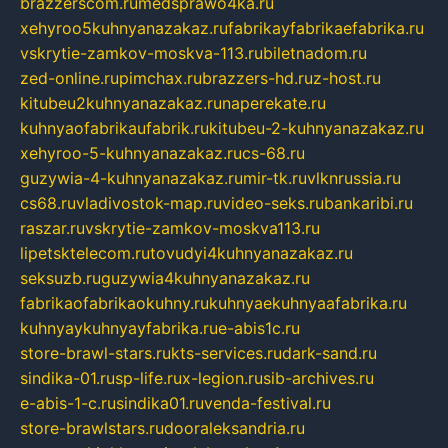
brazzerscom.ru
medsprawo4ka.ru
xehyroo5kuhnyanazakaz.ru
fabrikayfabrikaefabrika.ru
vskrytie-zamkov-moskva-113.ru
biletnadom.ru
zed-online.ru
pimchax.ru
brazzers-hd.ru
z-host.ru
kitubeu2kuhnyanazakaz.ru
naperekate.ru
kuhnyaofabrikaufabrik.ru
kitubeu-2-kuhnyanazakaz.ru
xehyroo-5-kuhnyanazakaz.ru
cs-68.ru
guzywia-4-kuhnyanazakaz.ru
mir-tk.ru
vlknrussia.ru
cs68.ru
vladivostok-map.ru
video-seks.ru
bankaribi.ru
raszar.ru
vskrytie-zamkov-moskva113.ru
lipetsktelecom.ru
tovudyi4kuhnyanazakaz.ru
seksuzb.ru
guzywia4kuhnyanazakaz.ru
fabrikaofabrikaokuhny.ru
kuhnyaekuhnyaafabrika.ru
kuhnyaykuhnyayfabrika.ru
e-abis1c.ru
store-brawl-stars.ru
kts-services.ru
dark-sand.ru
sindika-01.ru
sp-life.ru
x-legion.ru
sib-archives.ru
e-abis-1-c.ru
sindika01.ru
venda-festival.ru
store-brawlstars.ru
dooraleksandria.ru