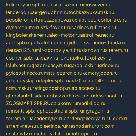
kokoroyari.spb.ru
blesna-kazan.ru
mossilver.ru
lenderoq.ru
sergeydobrin.ru
tochkazvuka.msk.ru
people-of-art.ru
bezzubova.ru
clubtibet.ru
orior-aks.ru
dynamoauto.ru
szk-favorit.ru
carlines.ru
flatnsk.ru
kingbolenskaner.ru
alex-motor.ru
astroline.net.ru
act1.spb.ru
polyglot.com.ru
gidlipetsk.ru
ooo-driada.ru
detsad125.ru
mir-zdoroviya.ru
bruslanovo.ru
siterem.ru
council.spb.ru
лодкипатриот.рф
kafekolizey.ru
iclub.net.ru
gazon-easy.ru
sugarepilekb.ru
grinox.ru
pylesostineco.ru
msts-ozarenie.ru
kameryjooan.ru
artemovskij.ru
dopler.spb.ru
aid70.ru
metall-perm.ru
ndm.msk.ru
ratingzooshop.ru
apiaccess.ru
globalautotrade.info
bezverhovskoe.ru
drsschool.ru
ZOOSMART.SPB.RU
dalakony.ru
medikijob.ru
remontt.spb.ru
photostudia.spb.ru
myragon.ru
terramia.ru
academy62.ru
gardengallereya.ru
rti.com.ru
artem-news.ru
biserinca.ru
krasnodarkurort.com
imshowtv.ru
mebel-v-tule.ru
mobtopik.ru