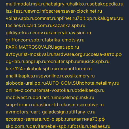
multimodal.msk.ru
habaigry.ru
haikko.ru
sobakopedia.ru
isz-fest.ru
ewnc.info
screensaver-clock.net.ru
volnav.spb.ru
comnat.ru
npf.net.ru
7bit.pp.ru
kalugatur.ru
tesiaes.ru
card.com.ru
kazanka.spb.ru
gildiya-kuznecov.ru
kameryboavision.ru
griffoncom.spb.ru
fabrika-emotsiy.ru
PARK-MATROSOVA.RU
agat.spb.ru
avtoyurist-moskva1.ru
hardware.org.ru
схема-авто.рф
dg-lab.ru
angrup.ru
recruiter.spb.ru
music8.spb.ru
krsk124.ru
kubok.spb.ru
romanofforex.ru
analitikaplus.ru
spyonline.ru
zosikamery.ru
sloboda-ural.pp.ru
AUTO-COM.SU
hohota.net
alimy.ru
online-z.com
aromat-vostoka.ru
otdelkaexp.ru
mobilvest.ru
bbd.net.ru
mebelshop.msk.ru
smp-forum.ru
bastion-td.ru
kosmoscreative.ru
avrmotors.ru
art-galadesign.ru
tiffany-c.ru
ecostep-samara.ru
d-p.spb.ru
галактика73.рф
sko.com.ru
davitamebel-spb.ru
fotsis.ru
tesiaes.ru