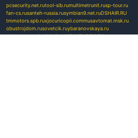
pcsecurity.net.ru
tool-sib.ru
multimetrunit.ru
sp-tour.ru
fan-cs.ru
santeh-russia.ru
symbian9.net.ru
DSHAIR.RU
tmmotors.spb.ru
xjocuricopii.com
musavtomat.msk.ru
obustrojdom.ru
sovetcik.ru
ybaranovskaya.ru
ppknews.ru
cult-alshei.ru
JAPANRUSSIA.RU
proekciyamebel.ru
imper-finans.ru
rim.org.ru
glamourai.ru
brassminus.ru
zabor-pro.ru
ftn.pp.ru
dorogoe58.ru
laimengpacker.ru
kuzova-zapchasti.ru
sageerp.ru
taxodrom.ru
dsrazvitie.ru
hardcity.net.ru
ratinghomegames.ru
topservice25.ru
gubernyan.ru
gtglasslined.ru
ii4.ru
tssport.spb.ru
andorra24.com
blackwallstreet.ru
oboimos.ru
optim-doors.com.ru
ikuch.ru
nycr.org.ru
npa21.ru
vremya-ch.spb.ru
desert000.ru
ivtorgi.ru
ifiori.ru
catalog-statei.ru
dcv.org.ru
spetsmaster174.ru
ipkameryhiseeu.ru
dum26.ru
ruspol.spb.ru
fr-opendp.ru
kam-solnyshko.ru
cheyenne-arapaho.ru
sevzapmetal.spb.ru
ted-lapidus.spb.ru
parasite-eliminator.ru