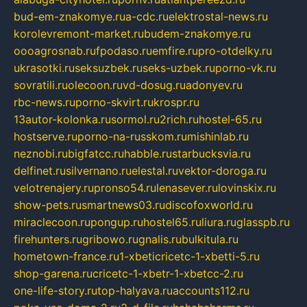
bud-em-znakomye.ru
a-cdc.ru
elektrostal-news.ru
korolevremont-market.ru
budem-znakomye.ru
oooagrosnab.ru
fpodaso.ru
emfire.ru
pro-otdelky.ru
ukrasotki.ru
seksuzbek.ru
seks-uzbek.ru
porno-vk.ru
sovratili.ru
olecoon.ru
vd-dosug.ru
adonyev.ru
rbc-news.ru
porno-skvirt.ru
krospr.ru
13autor-kolonka.ru
sormol.ru
2rich.ru
hostel-65.ru
hostserve.ru
porno-na-russkom.ru
mishinlab.ru
neznobi.ru
bigfatcc.ru
habble.ru
starbucksvia.ru
delfinet.ru
silvernano.ru
elestal.ru
vektor-doroga.ru
velotrenajery.ru
pronso54.ru
lenasever.ru
lovinskix.ru
show-pets.ru
smartnews03.ru
discofoxworld.ru
miraclecoon.ru
pongup.ru
hostel65.ru
liura.ru
glasspb.ru
firehunters.ru
gribowo.ru
gnalis.ru
bulkitula.ru
hometown-france.ru
1-xbeticricetc-1-xbetti-5.ru
shop-garena.ru
cricetc-1-xbetr-1-xbetcc-2.ru
one-life-story.ru
top-halyava.ru
accounts112.ru