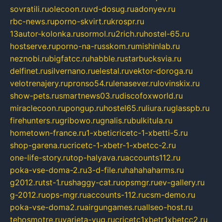
sovratili.ru
olecoon.ru
vd-dosug.ru
adonyev.ru
rbc-news.ru
porno-skvirt.ru
krospr.ru
13autor-kolonka.ru
sormol.ru
2rich.ru
hostel-65.ru
hostserve.ru
porno-na-russkom.ru
mishinlab.ru
neznobi.ru
bigfatcc.ru
habble.ru
starbucksvia.ru
delfinet.ru
silvernano.ru
elestal.ru
vektor-doroga.ru
velotrenajery.ru
pronso54.ru
lenasever.ru
lovinskix.ru
show-pets.ru
smartnews03.ru
discofoxworld.ru
miraclecoon.ru
pongup.ru
hostel65.ru
liura.ru
glasspb.ru
firehunters.ru
gribowo.ru
gnalis.ru
bulkitula.ru
hometown-france.ru
1-xbeticricetc-1-xbetti-5.ru
shop-garena.ru
cricetc-1-xbetr-1-xbetcc-2.ru
one-life-story.ru
top-halyava.ru
accounts112.ru
poka-vse-doma-2.ru
3-d-file.ru
hahahaharms.ru
g2012.ru
tst-1.ru
shaggy-cat.ru
opsmgr.ru
ev-gallery.ru
g-2012.ru
ops-mgr.ru
accounts-112.ru
csm-demo.ru
poka-vse-doma2.ru
airgungames.ru
allseo-host.ru
tehosmotre.ru
varieta-yug.ru
cricetc1xbetr1xbetcc2.ru