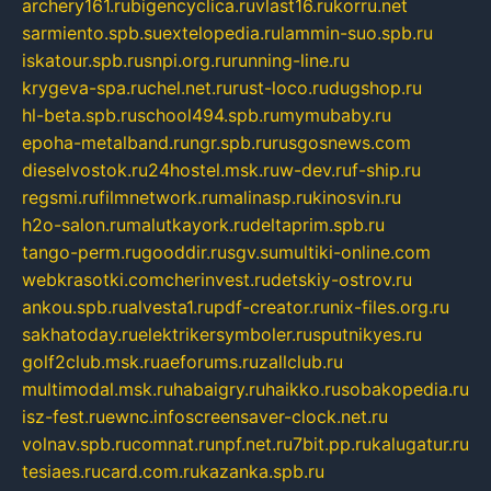
archery161.ru
bigencyclica.ru
vlast16.ru
korru.net
sarmiento.spb.su
extelopedia.ru
lammin-suo.spb.ru
iskatour.spb.ru
snpi.org.ru
running-line.ru
krygeva-spa.ru
chel.net.ru
rust-loco.ru
dugshop.ru
hl-beta.spb.ru
school494.spb.ru
mymubaby.ru
epoha-metalband.ru
ngr.spb.ru
rusgosnews.com
dieselvostok.ru
24hostel.msk.ru
w-dev.ru
f-ship.ru
regsmi.ru
filmnetwork.ru
malinasp.ru
kinosvin.ru
h2o-salon.ru
malutkayork.ru
deltaprim.spb.ru
tango-perm.ru
gooddir.ru
sgv.su
multiki-online.com
webkrasotki.com
cherinvest.ru
detskiy-ostrov.ru
ankou.spb.ru
alvesta1.ru
pdf-creator.ru
nix-files.org.ru
sakhatoday.ru
elektrikersymboler.ru
sputnikyes.ru
golf2club.msk.ru
aeforums.ru
zallclub.ru
multimodal.msk.ru
habaigry.ru
haikko.ru
sobakopedia.ru
isz-fest.ru
ewnc.info
screensaver-clock.net.ru
volnav.spb.ru
comnat.ru
npf.net.ru
7bit.pp.ru
kalugatur.ru
tesiaes.ru
card.com.ru
kazanka.spb.ru