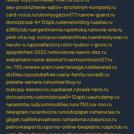
seo-prodvizhenie-sajtov-stroitelnyh-kompanij.ru
card-voice.ru
rulonnyygazon177.ru
snow-guard.ru
domizbrusa-9x12spb.ru
demaholding.ru
aalse.ru
a380club.ru
argentinamia.ru
perkoka.ru
movie-one.ru
perk-oka.ru
g-octopus.ru
sibarchives.ru
andreislyusar.ru
naruto-x.ru
pursefactory.ru
tor-lyubov-i-grom.ru
spayderhed-2022.ru
movieone.ru
evro-dez.ru
webamator.ru
ma-absolut1.ru
avtopomosch27.ru
nv-750.ru
news-plain.ru
nertansaga.ru
delanalad.ru
dizfiles.ru
youtubefree.ru
aria-family.ru
roadli.ru
planeta-samara.ru
mysmartbuy.ru
matrasy-kemerovo.ru
ashanet.ru
trade-farm.ru
dotcustoms.ru
domizbrusa9x12spb.ru
autodamp.ru
narasimha.ru
djcommodities.ru
nv750.ru
x-ton.ru
newsplain.ru
cardvoice.ru
modopaper.ru
manunae.ru
gbget.ru
alfeihavsalnassr.ru
madoma.ru
tajuncos.ru
petrovkasports.ru
porno-online-besplatno.ru
splclub.ru