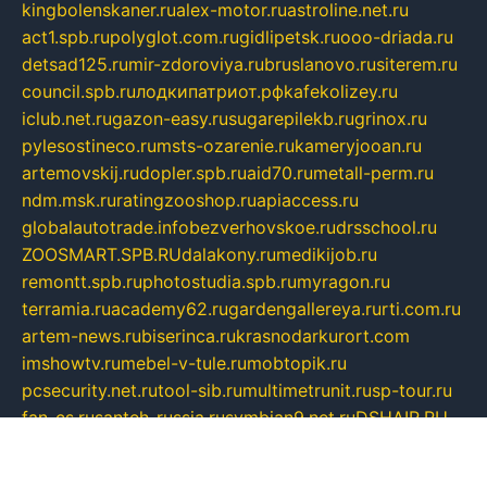
kingbolenskaner.ru
alex-motor.ru
astroline.net.ru
act1.spb.ru
polyglot.com.ru
gidlipetsk.ru
ooo-driada.ru
detsad125.ru
mir-zdoroviya.ru
bruslanovo.ru
siterem.ru
council.spb.ru
лодкипатриот.рф
kafekolizey.ru
iclub.net.ru
gazon-easy.ru
sugarepilekb.ru
grinox.ru
pylesostineco.ru
msts-ozarenie.ru
kameryjooan.ru
artemovskij.ru
dopler.spb.ru
aid70.ru
metall-perm.ru
ndm.msk.ru
ratingzooshop.ru
apiaccess.ru
globalautotrade.info
bezverhovskoe.ru
drsschool.ru
ZOOSMART.SPB.RU
dalakony.ru
medikijob.ru
remontt.spb.ru
photostudia.spb.ru
myragon.ru
terramia.ru
academy62.ru
gardengallereya.ru
rti.com.ru
artem-news.ru
biserinca.ru
krasnodarkurort.com
imshowtv.ru
mebel-v-tule.ru
mobtopik.ru
pcsecurity.net.ru
tool-sib.ru
multimetrunit.ru
sp-tour.ru
fan-cs.ru
santeh-russia.ru
symbian9.net.ru
DSHAIR.RU
tmmotors.spb.ru
xjocuricopii.com
musavtomat.msk.ru
obustrojdom.ru
sovetcik.ru
ybaranovskaya.ru