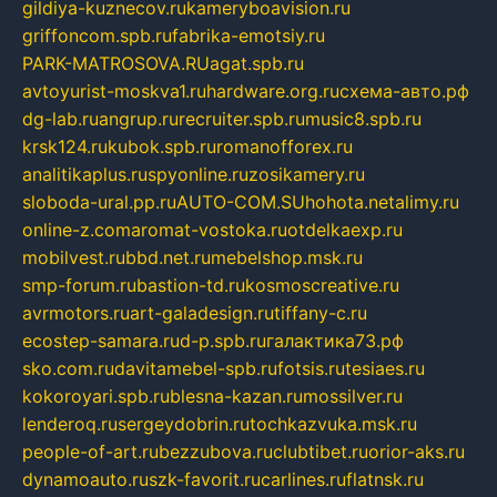
gildiya-kuznecov.ru
kameryboavision.ru
griffoncom.spb.ru
fabrika-emotsiy.ru
PARK-MATROSOVA.RU
agat.spb.ru
avtoyurist-moskva1.ru
hardware.org.ru
схема-авто.рф
dg-lab.ru
angrup.ru
recruiter.spb.ru
music8.spb.ru
krsk124.ru
kubok.spb.ru
romanofforex.ru
analitikaplus.ru
spyonline.ru
zosikamery.ru
sloboda-ural.pp.ru
AUTO-COM.SU
hohota.net
alimy.ru
online-z.com
aromat-vostoka.ru
otdelkaexp.ru
mobilvest.ru
bbd.net.ru
mebelshop.msk.ru
smp-forum.ru
bastion-td.ru
kosmoscreative.ru
avrmotors.ru
art-galadesign.ru
tiffany-c.ru
ecostep-samara.ru
d-p.spb.ru
галактика73.рф
sko.com.ru
davitamebel-spb.ru
fotsis.ru
tesiaes.ru
kokoroyari.spb.ru
blesna-kazan.ru
mossilver.ru
lenderoq.ru
sergeydobrin.ru
tochkazvuka.msk.ru
people-of-art.ru
bezzubova.ru
clubtibet.ru
orior-aks.ru
dynamoauto.ru
szk-favorit.ru
carlines.ru
flatnsk.ru