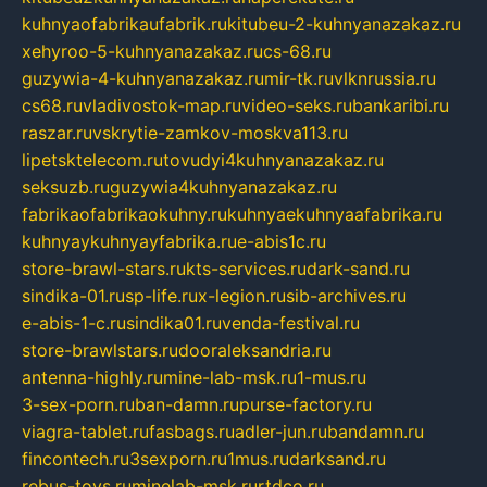
kuhnyaofabrikaufabrik.ru
kitubeu-2-kuhnyanazakaz.ru
xehyroo-5-kuhnyanazakaz.ru
cs-68.ru
guzywia-4-kuhnyanazakaz.ru
mir-tk.ru
vlknrussia.ru
cs68.ru
vladivostok-map.ru
video-seks.ru
bankaribi.ru
raszar.ru
vskrytie-zamkov-moskva113.ru
lipetsktelecom.ru
tovudyi4kuhnyanazakaz.ru
seksuzb.ru
guzywia4kuhnyanazakaz.ru
fabrikaofabrikaokuhny.ru
kuhnyaekuhnyaafabrika.ru
kuhnyaykuhnyayfabrika.ru
e-abis1c.ru
store-brawl-stars.ru
kts-services.ru
dark-sand.ru
sindika-01.ru
sp-life.ru
x-legion.ru
sib-archives.ru
e-abis-1-c.ru
sindika01.ru
venda-festival.ru
store-brawlstars.ru
dooraleksandria.ru
antenna-highly.ru
mine-lab-msk.ru
1-mus.ru
3-sex-porn.ru
ban-damn.ru
purse-factory.ru
viagra-tablet.ru
fasbags.ru
adler-jun.ru
bandamn.ru
fincontech.ru
3sexporn.ru
1mus.ru
darksand.ru
rebus-toys.ru
minelab-msk.ru
rtdco.ru