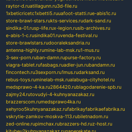
raytor-d.ru
atillagunn.ru
3d-file.ru
1xbeticricetc1xbetti5.ru
uafoot-statti.ru
e-abis1c.ru
store-brawl-stars.ru
kts-services.ru
dark-sand.ru
sindika-01.ru
sp-life.ru
x-legion.ru
sib-archives.ru
e-abis-1-c.ru
sindika01.ru
venda-festival.ru
store-brawlstars.ru
dooraleksandria.ru
antenna-highly.ru
mine-lab-msk.ru
1-mus.ru
3-sex-porn.ru
ban-damn.ru
purse-factory.ru
viagra-tablet.ru
fasbags.ru
adler-jun.ru
bandamn.ru
fincontech.ru
3sexporn.ru
1mus.ru
darksand.ru
rebus-toys.ru
minelab-msk.ru
alabuga-cityhotel.ru
medsprawo-4-ka.ru
2864420.ru
blagodarenie-spb.ru
zajmy24.ru
tovudyi-4-kuhnyanazakaz.ru
brazzerscom.ru
medsprawo4ka.ru
xehyroo5kuhnyanazakaz.ru
fabrikayfabrikaefabrika.ru
vskrytie-zamkov-moskva-113.ru
biletnadom.ru
zed-online.ru
pimchax.ru
brazzers-hd.ru
z-host.ru
kitubeu2kuhnyanazakaz.ru
naperekate.ru