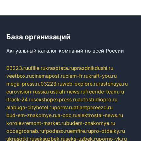
База организаций
Актуальный каталог компаний по всей России
03223.ru
ufille.ru
krasotata.ru
prazdnikdushi.ru
veetbox.ru
cinemapost.ru
ciam-fr.ru
kraft-you.ru
mega-press.ru
03223.ru
web-explore.ru
rastenuya.ru
eurovision-russia.ru
strah-news.ru
freeride-team.ru
itrack-24.ru
sexshopexpress.ru
autostudiopro.ru
alabuga-cityhotel.ru
pornv.ru
atlantpereezd.ru
bud-em-znakomye.ru
a-cdc.ru
elektrostal-news.ru
korolevremont-market.ru
budem-znakomye.ru
oooagrosnab.ru
fpodaso.ru
emfire.ru
pro-otdelky.ru
ukrasotki.ru
seksuzbek.ru
seks-uzbek.ru
porno-vk.ru