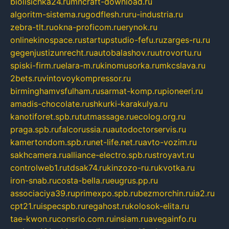
biolisichka24.ru
mncraft-download.ru
algoritm-sistema.ru
godflesh.ru
ru-industria.ru
zebra-tlt.ru
okna-proficom.ru
erynok.ru
onlinekinospace.ru
startupstudio-fefu.ru
zarges-ru.ru
gegenjustizunrecht.ru
autobalashov.ru
utrovortu.ru
spiski-firm.ru
elara-m.ru
kinomusorka.ru
mkcslava.ru
2bets.ru
vintovoykompressor.ru
birminghamvsfulham.ru
sarmat-komp.ru
pioneeri.ru
amadis-chocolate.ru
shkurki-karakulya.ru
kanotiforet.spb.ru
tutmassage.ru
ecolog.org.ru
praga.spb.ru
falcorussia.ru
autodoctorservis.ru
kamertondom.spb.ru
net-life.net.ru
avto-vozim.ru
sakhcamera.ru
alliance-electro.spb.ru
stroyavt.ru
controlweb1.ru
tdsak74.ru
kinzozo-ru.ru
kvotka.ru
iron-snab.ru
costa-bella.ru
eugrus.pp.ru
associaciya39.ru
primexpo.spb.ru
bezmorchin.ru
ia2.ru
cpt21.ru
ispecspb.ru
regahost.ru
kolosok-elita.ru
tae-kwon.ru
consrio.com.ru
insiam.ru
avegainfo.ru