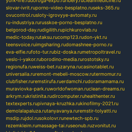
york-life.ru
doroga-expo.ru
ribery.ru
cleanmedicine.ru
slovar-ivrit.ru
porno-video-besplatno.ru
seks-365.ru
ovucontrol.ru
sloty-igrovyye-avtomaty.ru
ru-industriya.ru
russkoe-porno-besplatno.ru
belgorod-day.ru
digilith.ru
pichkurovlab.ru
medic-today.ru
taksu.ru
comp123.ru
don-ykt.ru
teensvoice.ru
imgsharing.ru
domashnee-porno.ru
eva-elfie.ru
foto-tur.ru
biz-doska.ru
metropoltravel.ru
veslo-i-yakor.ru
borodino-media.ru
rostotsky.ru
regionufa.ru
weiss-bet.ru
zaryna.ru
casinotablet.ru
universalia.ru
remont-mebeli-moscow.ru
termomur.ru
clubfisher.ru
remstirufa.ru
erdamchi.ru
doramamama.ru
muraviovka-park.ru
worldofwoman.ru
clean-dreams.ru
arkrym.ru
kristinita.ru
dircomputer.ru
healthenter.ru
textexperts.ru
pivnaya-kruzhka.ru
kinofilmy-2021.ru
demolalapaluza.ru
tanyavanya.ru
remstir-tolyatti.ru
msdip.ru
jdol.ru
sokolovr.ru
newtech-spb.ru
rezemkleim.ru
massage-tai.ru
seonub.ru
zvonitut.ru