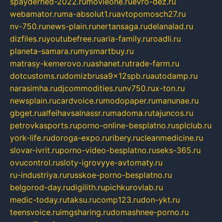
spayderhed-2022.ru
movieone.ru
evro-dez.ru
webamator.ru
ma-absolut1.ru
avtopomosch27.ru
nv-750.ru
news-plain.ru
nertansaga.ru
delanalad.ru
dizfiles.ru
youtubefree.ru
aria-family.ru
roadli.ru
planeta-samara.ru
mysmartbuy.ru
matrasy-kemerovo.ru
ashanet.ru
trade-farm.ru
dotcustoms.ru
domizbrusa9x12spb.ru
autodamp.ru
narasimha.ru
djcommodities.ru
nv750.ru
x-ton.ru
newsplain.ru
cardvoice.ru
modopaper.ru
manunae.ru
gbget.ru
alfeihavsalnassr.ru
madoma.ru
tajuncos.ru
petrovkasports.ru
porno-online-besplatno.ru
splclub.ru
york-life.ru
doroga-expo.ru
ribery.ru
cleanmedicine.ru
slovar-ivrit.ru
porno-video-besplatno.ru
seks-365.ru
ovucontrol.ru
sloty-igrovyye-avtomaty.ru
ru-industriya.ru
russkoe-porno-besplatno.ru
belgorod-day.ru
digilith.ru
pichkurovlab.ru
medic-today.ru
taksu.ru
comp123.ru
don-ykt.ru
teensvoice.ru
imgsharing.ru
domashnee-porno.ru