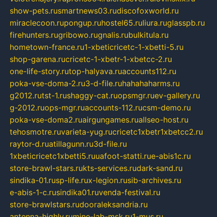
show-pets.ru
smartnews03.ru
discofoxworld.ru
miraclecoon.ru
pongup.ru
hostel65.ru
liura.ru
glasspb.ru
firehunters.ru
gribowo.ru
gnalis.ru
bulkitula.ru
hometown-france.ru
1-xbeticricetc-1-xbetti-5.ru
shop-garena.ru
cricetc-1-xbetr-1-xbetcc-2.ru
one-life-story.ru
top-halyava.ru
accounts112.ru
poka-vse-doma-2.ru
3-d-file.ru
hahahaharms.ru
g2012.ru
tst-1.ru
shaggy-cat.ru
opsmgr.ru
ev-gallery.ru
g-2012.ru
ops-mgr.ru
accounts-112.ru
csm-demo.ru
poka-vse-doma2.ru
airgungames.ru
allseo-host.ru
tehosmotre.ru
varieta-yug.ru
cricetc1xbetr1xbetcc2.ru
raytor-d.ru
atillagunn.ru
3d-file.ru
1xbeticricetc1xbetti5.ru
uafoot-statti.ru
e-abis1c.ru
store-brawl-stars.ru
kts-services.ru
dark-sand.ru
sindika-01.ru
sp-life.ru
x-legion.ru
sib-archives.ru
e-abis-1-c.ru
sindika01.ru
venda-festival.ru
store-brawlstars.ru
dooraleksandria.ru
antenna-highly.ru
mine-lab-msk.ru
1-mus.ru