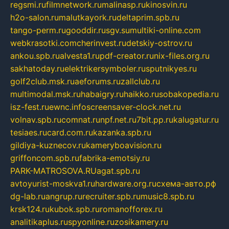
regsmi.ru
filmnetwork.ru
malinasp.ru
kinosvin.ru
h2o-salon.ru
malutkayork.ru
deltaprim.spb.ru
tango-perm.ru
gooddir.ru
sgv.su
multiki-online.com
webkrasotki.com
cherinvest.ru
detskiy-ostrov.ru
ankou.spb.ru
alvesta1.ru
pdf-creator.ru
nix-files.org.ru
sakhatoday.ru
elektrikersymboler.ru
sputnikyes.ru
golf2club.msk.ru
aeforums.ru
zallclub.ru
multimodal.msk.ru
habaigry.ru
haikko.ru
sobakopedia.ru
isz-fest.ru
ewnc.info
screensaver-clock.net.ru
volnav.spb.ru
comnat.ru
npf.net.ru
7bit.pp.ru
kalugatur.ru
tesiaes.ru
card.com.ru
kazanka.spb.ru
gildiya-kuznecov.ru
kameryboavision.ru
griffoncom.spb.ru
fabrika-emotsiy.ru
PARK-MATROSOVA.RU
agat.spb.ru
avtoyurist-moskva1.ru
hardware.org.ru
схема-авто.рф
dg-lab.ru
angrup.ru
recruiter.spb.ru
music8.spb.ru
krsk124.ru
kubok.spb.ru
romanofforex.ru
analitikaplus.ru
spyonline.ru
zosikamery.ru