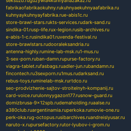
seksuzb.ru
guzywia4kuhnyanazakaz.ru
fabrikaofabrikaokuhny.ru
kuhnyaekuhnyaafabrika.ru
kuhnyaykuhnyayfabrika.ru
e-abis1c.ru
store-brawl-stars.ru
kts-services.ru
dark-sand.ru
sindika-01.ru
sp-life.ru
x-legion.ru
sib-archives.ru
e-abis-1-c.ru
sindika01.ru
venda-festival.ru
store-brawlstars.ru
dooraleksandria.ru
antenna-highly.ru
mine-lab-msk.ru
1-mus.ru
3-sex-porn.ru
ban-damn.ru
purse-factory.ru
viagra-tablet.ru
fasbags.ru
adler-jun.ru
bandamn.ru
fincontech.ru
3sexporn.ru
1mus.ru
darksand.ru
rebus-toys.ru
minelab-msk.ru
rtdco.ru
seo-prodvizhenie-sajtov-stroitelnyh-kompanij.ru
card-voice.ru
rulonnyygazon177.ru
snow-guard.ru
domizbrusa-9x12spb.ru
demaholding.ru
aalse.ru
a380club.ru
argentinamia.ru
perkoka.ru
movie-one.ru
perk-oka.ru
g-octopus.ru
sibarchives.ru
andreislyusar.ru
naruto-x.ru
pursefactory.ru
tor-lyubov-i-grom.ru