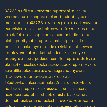
03223.ru
ufille.ru
krasotata.ru
prazdnikdushi.ru
veetbox.ru
cinemapost.ru
ciam-fr.ru
kraft-you.ru
mega-press.ru
03223.ru
web-explore.ru
rastenuya.ru
eurovision-russia.ru
strah-news.ru
freeride-team.ru
itrack-24.ru
sexshopexpress.ru
autostudiopro.ru
alabuga-cityhotel.ru
pornv.ru
atlantpereezd.ru
bud-em-znakomye.ru
a-cdc.ru
elektrostal-news.ru
korolevremont-market.ru
budem-znakomye.ru
oooagrosnab.ru
fpodaso.ru
emfire.ru
pro-otdelky.ru
ukrasotki.ru
seksuzbek.ru
seks-uzbek.ru
porno-vk.ru
sovratili.ru
olecoon.ru
vd-dosug.ru
adonyev.ru
rbc-news.ru
porno-skvirt.ru
krospr.ru
13autor-kolonka.ru
sormol.ru
2rich.ru
hostel-65.ru
hostserve.ru
porno-na-russkom.ru
mishinlab.ru
neznobi.ru
bigfatcc.ru
habble.ru
starbucksvia.ru
delfinet.ru
silvernano.ru
elestal.ru
vektor-doroga.ru
velotrenajery.ru
pronso54.ru
lenasever.ru
lovinskix.ru