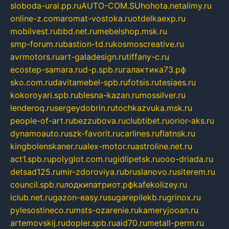
sloboda-ural.pp.ru
AUTO-COM.SU
hohota.net
alimy.ru
online-z.com
aromat-vostoka.ru
otdelkaexp.ru
mobilvest.ru
bbd.net.ru
mebelshop.msk.ru
smp-forum.ru
bastion-td.ru
kosmoscreative.ru
avrmotors.ru
art-galadesign.ru
tiffany-c.ru
ecostep-samara.ru
d-p.spb.ru
галактика73.рф
sko.com.ru
davitamebel-spb.ru
fotsis.ru
tesiaes.ru
kokoroyari.spb.ru
blesna-kazan.ru
mossilver.ru
lenderoq.ru
sergeydobrin.ru
tochkazvuka.msk.ru
people-of-art.ru
bezzubova.ru
clubtibet.ru
orior-aks.ru
dynamoauto.ru
szk-favorit.ru
carlines.ru
flatnsk.ru
kingbolenskaner.ru
alex-motor.ru
astroline.net.ru
act1.spb.ru
polyglot.com.ru
gidlipetsk.ru
ooo-driada.ru
detsad125.ru
mir-zdoroviya.ru
bruslanovo.ru
siterem.ru
council.spb.ru
лодкипатриот.рф
kafekolizey.ru
iclub.net.ru
gazon-easy.ru
sugarepilekb.ru
grinox.ru
pylesostineco.ru
msts-ozarenie.ru
kameryjooan.ru
artemovskij.ru
dopler.spb.ru
aid70.ru
metall-perm.ru