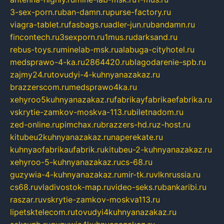
3-sex-porn.ru
ban-damn.ru
purse-factory.ru
viagra-tablet.ru
fasbags.ru
adler-jun.ru
bandamn.ru
fincontech.ru
3sexporn.ru
1mus.ru
darksand.ru
rebus-toys.ru
minelab-msk.ru
alabuga-cityhotel.ru
medsprawo-4-ka.ru
2864420.ru
blagodarenie-spb.ru
zajmy24.ru
tovudyi-4-kuhnyanazakaz.ru
brazzerscom.ru
medsprawo4ka.ru
xehyroo5kuhnyanazakaz.ru
fabrikayfabrikaefabrika.ru
vskrytie-zamkov-moskva-113.ru
biletnadom.ru
zed-online.ru
pimchax.ru
brazzers-hd.ru
z-host.ru
kitubeu2kuhnyanazakaz.ru
naperekate.ru
kuhnyaofabrikaufabrik.ru
kitubeu-2-kuhnyanazakaz.ru
xehyroo-5-kuhnyanazakaz.ru
cs-68.ru
guzywia-4-kuhnyanazakaz.ru
mir-tk.ru
vlknrussia.ru
cs68.ru
vladivostok-map.ru
video-seks.ru
bankaribi.ru
raszar.ru
vskrytie-zamkov-moskva113.ru
lipetsktelecom.ru
tovudyi4kuhnyanazakaz.ru