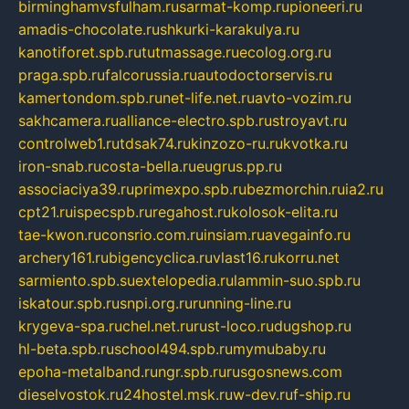
birminghamvsfulham.ru
sarmat-komp.ru
pioneeri.ru
amadis-chocolate.ru
shkurki-karakulya.ru
kanotiforet.spb.ru
tutmassage.ru
ecolog.org.ru
praga.spb.ru
falcorussia.ru
autodoctorservis.ru
kamertondom.spb.ru
net-life.net.ru
avto-vozim.ru
sakhcamera.ru
alliance-electro.spb.ru
stroyavt.ru
controlweb1.ru
tdsak74.ru
kinzozo-ru.ru
kvotka.ru
iron-snab.ru
costa-bella.ru
eugrus.pp.ru
associaciya39.ru
primexpo.spb.ru
bezmorchin.ru
ia2.ru
cpt21.ru
ispecspb.ru
regahost.ru
kolosok-elita.ru
tae-kwon.ru
consrio.com.ru
insiam.ru
avegainfo.ru
archery161.ru
bigencyclica.ru
vlast16.ru
korru.net
sarmiento.spb.su
extelopedia.ru
lammin-suo.spb.ru
iskatour.spb.ru
snpi.org.ru
running-line.ru
krygeva-spa.ru
chel.net.ru
rust-loco.ru
dugshop.ru
hl-beta.spb.ru
school494.spb.ru
mymubaby.ru
epoha-metalband.ru
ngr.spb.ru
rusgosnews.com
dieselvostok.ru
24hostel.msk.ru
w-dev.ru
f-ship.ru