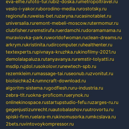
eva-elfie.ru
foto-tur.ru
biz-doska.ru
metropoltravel.ru
veslo-i-yakor.ru
borodino-media.ru
rostotsky.ru
regionufa.ru
weiss-bet.ru
zaryna.ru
casinotablet.ru
universalia.ru
remont-mebeli-moscow.ru
termomur.ru
clubfisher.ru
remstirufa.ru
erdamchi.ru
doramamama.ru
muraviovka-park.ru
worldofwoman.ru
clean-dreams.ru
arkrym.ru
kristinita.ru
dircomputer.ru
healthenter.ru
textexperts.ru
pivnaya-kruzhka.ru
kinofilmy-2021.ru
demolalapaluza.ru
tanyavanya.ru
remstir-tolyatti.ru
msdip.ru
jdol.ru
sokolovr.ru
newtech-spb.ru
rezemkleim.ru
massage-tai.ru
seonub.ru
zvonitut.ru
biolisichka24.ru
mncraft-download.ru
algoritm-sistema.ru
godflesh.ru
ru-industria.ru
zebra-tlt.ru
okna-proficom.ru
erynok.ru
onlinekinospace.ru
startupstudio-fefu.ru
zarges-ru.ru
gegenjustizunrecht.ru
autobalashov.ru
utrovortu.ru
spiski-firm.ru
elara-m.ru
kinomusorka.ru
mkcslava.ru
2bets.ru
vintovoykompressor.ru