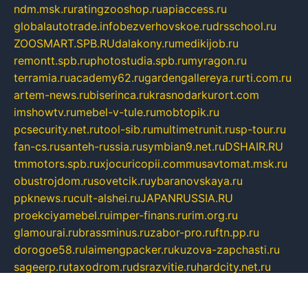
ndm.msk.ru
ratingzooshop.ru
apiaccess.ru
globalautotrade.info
bezverhovskoe.ru
drsschool.ru
ZOOSMART.SPB.RU
dalakony.ru
medikijob.ru
remontt.spb.ru
photostudia.spb.ru
myragon.ru
terramia.ru
academy62.ru
gardengallereya.ru
rti.com.ru
artem-news.ru
biserinca.ru
krasnodarkurort.com
imshowtv.ru
mebel-v-tule.ru
mobtopik.ru
pcsecurity.net.ru
tool-sib.ru
multimetrunit.ru
sp-tour.ru
fan-cs.ru
santeh-russia.ru
symbian9.net.ru
DSHAIR.RU
tmmotors.spb.ru
xjocuricopii.com
musavtomat.msk.ru
obustrojdom.ru
sovetcik.ru
ybaranovskaya.ru
ppknews.ru
cult-alshei.ru
JAPANRUSSIA.RU
proekciyamebel.ru
imper-finans.ru
rim.org.ru
glamourai.ru
brassminus.ru
zabor-pro.ru
ftn.pp.ru
dorogoe58.ru
laimengpacker.ru
kuzova-zapchasti.ru
sageerp.ru
taxodrom.ru
dsrazvitie.ru
hardcity.net.ru
ratinghomegames.ru
topservice25.ru
gubernyan.ru
gtglasslined.ru
ii4.ru
tssport.spb.ru
andorra24.com