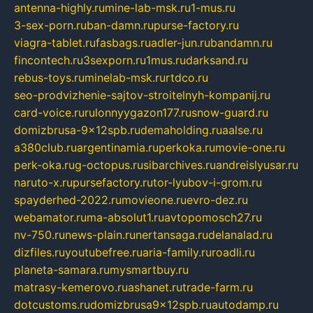
antenna-highly.ru
mine-lab-msk.ru
1-mus.ru
3-sex-porn.ru
ban-damn.ru
purse-factory.ru
viagra-tablet.ru
fasbags.ru
adler-jun.ru
bandamn.ru
fincontech.ru
3sexporn.ru
1mus.ru
darksand.ru
rebus-toys.ru
minelab-msk.ru
rtdco.ru
seo-prodvizhenie-sajtov-stroitelnyh-kompanij.ru
card-voice.ru
rulonnyygazon177.ru
snow-guard.ru
domizbrusa-9x12spb.ru
demaholding.ru
aalse.ru
a380club.ru
argentinamia.ru
perkoka.ru
movie-one.ru
perk-oka.ru
g-octopus.ru
sibarchives.ru
andreislyusar.ru
naruto-x.ru
pursefactory.ru
tor-lyubov-i-grom.ru
spayderhed-2022.ru
movieone.ru
evro-dez.ru
webamator.ru
ma-absolut1.ru
avtopomosch27.ru
nv-750.ru
news-plain.ru
nertansaga.ru
delanalad.ru
dizfiles.ru
youtubefree.ru
aria-family.ru
roadli.ru
planeta-samara.ru
mysmartbuy.ru
matrasy-kemerovo.ru
ashanet.ru
trade-farm.ru
dotcustoms.ru
domizbrusa9x12spb.ru
autodamp.ru