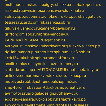
multimodal.msk.ru
habaigry.ru
haikko.ru
sobakopedia.ru
isz-fest.ru
ewnc.info
screensaver-clock.net.ru
volnav.spb.ru
comnat.ru
npf.net.ru
7bit.pp.ru
kalugatur.ru
tesiaes.ru
card.com.ru
kazanka.spb.ru
gildiya-kuznecov.ru
kameryboavision.ru
griffoncom.spb.ru
fabrika-emotsiy.ru
PARK-MATROSOVA.RU
agat.spb.ru
avtoyurist-moskva1.ru
hardware.org.ru
схема-авто.рф
dg-lab.ru
angrup.ru
recruiter.spb.ru
music8.spb.ru
krsk124.ru
kubok.spb.ru
romanofforex.ru
analitikaplus.ru
spyonline.ru
zosikamery.ru
sloboda-ural.pp.ru
AUTO-COM.SU
hohota.net
alimy.ru
online-z.com
aromat-vostoka.ru
otdelkaexp.ru
mobilvest.ru
bbd.net.ru
mebelshop.msk.ru
smp-forum.ru
bastion-td.ru
kosmoscreative.ru
avrmotors.ru
art-galadesign.ru
tiffany-c.ru
ecostep-samara.ru
d-p.spb.ru
галактика73.рф
sko.com.ru
davitamebel-spb.ru
fotsis.ru
tesiaes.ru