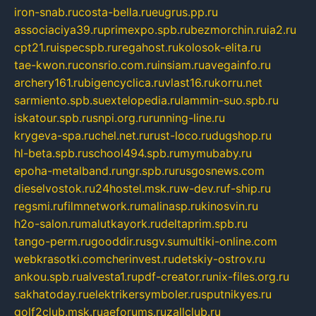
iron-snab.ru
costa-bella.ru
eugrus.pp.ru
associaciya39.ru
primexpo.spb.ru
bezmorchin.ru
ia2.ru
cpt21.ru
ispecspb.ru
regahost.ru
kolosok-elita.ru
tae-kwon.ru
consrio.com.ru
insiam.ru
avegainfo.ru
archery161.ru
bigencyclica.ru
vlast16.ru
korru.net
sarmiento.spb.su
extelopedia.ru
lammin-suo.spb.ru
iskatour.spb.ru
snpi.org.ru
running-line.ru
krygeva-spa.ru
chel.net.ru
rust-loco.ru
dugshop.ru
hl-beta.spb.ru
school494.spb.ru
mymubaby.ru
epoha-metalband.ru
ngr.spb.ru
rusgosnews.com
dieselvostok.ru
24hostel.msk.ru
w-dev.ru
f-ship.ru
regsmi.ru
filmnetwork.ru
malinasp.ru
kinosvin.ru
h2o-salon.ru
malutkayork.ru
deltaprim.spb.ru
tango-perm.ru
gooddir.ru
sgv.su
multiki-online.com
webkrasotki.com
cherinvest.ru
detskiy-ostrov.ru
ankou.spb.ru
alvesta1.ru
pdf-creator.ru
nix-files.org.ru
sakhatoday.ru
elektrikersymboler.ru
sputnikyes.ru
golf2club.msk.ru
aeforums.ru
zallclub.ru