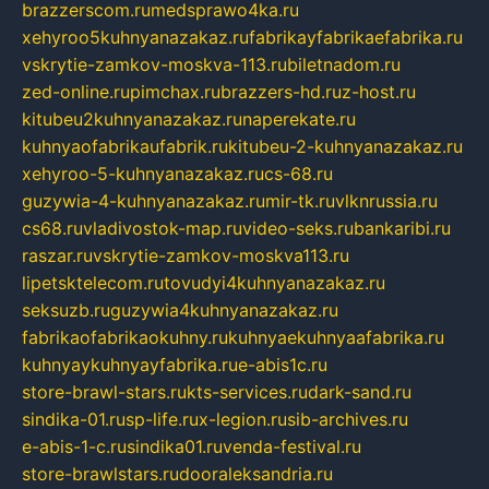
brazzerscom.ru
medsprawo4ka.ru
xehyroo5kuhnyanazakaz.ru
fabrikayfabrikaefabrika.ru
vskrytie-zamkov-moskva-113.ru
biletnadom.ru
zed-online.ru
pimchax.ru
brazzers-hd.ru
z-host.ru
kitubeu2kuhnyanazakaz.ru
naperekate.ru
kuhnyaofabrikaufabrik.ru
kitubeu-2-kuhnyanazakaz.ru
xehyroo-5-kuhnyanazakaz.ru
cs-68.ru
guzywia-4-kuhnyanazakaz.ru
mir-tk.ru
vlknrussia.ru
cs68.ru
vladivostok-map.ru
video-seks.ru
bankaribi.ru
raszar.ru
vskrytie-zamkov-moskva113.ru
lipetsktelecom.ru
tovudyi4kuhnyanazakaz.ru
seksuzb.ru
guzywia4kuhnyanazakaz.ru
fabrikaofabrikaokuhny.ru
kuhnyaekuhnyaafabrika.ru
kuhnyaykuhnyayfabrika.ru
e-abis1c.ru
store-brawl-stars.ru
kts-services.ru
dark-sand.ru
sindika-01.ru
sp-life.ru
x-legion.ru
sib-archives.ru
e-abis-1-c.ru
sindika01.ru
venda-festival.ru
store-brawlstars.ru
dooraleksandria.ru