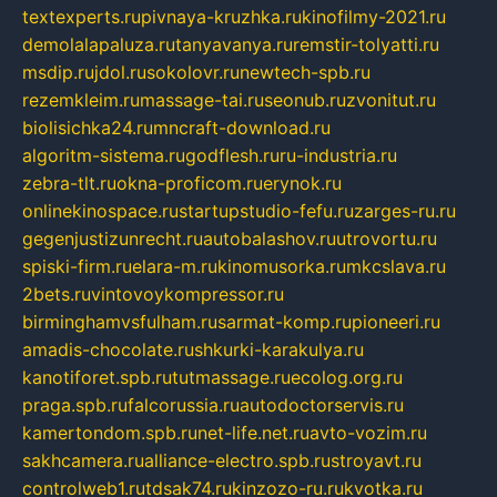
textexperts.ru
pivnaya-kruzhka.ru
kinofilmy-2021.ru
demolalapaluza.ru
tanyavanya.ru
remstir-tolyatti.ru
msdip.ru
jdol.ru
sokolovr.ru
newtech-spb.ru
rezemkleim.ru
massage-tai.ru
seonub.ru
zvonitut.ru
biolisichka24.ru
mncraft-download.ru
algoritm-sistema.ru
godflesh.ru
ru-industria.ru
zebra-tlt.ru
okna-proficom.ru
erynok.ru
onlinekinospace.ru
startupstudio-fefu.ru
zarges-ru.ru
gegenjustizunrecht.ru
autobalashov.ru
utrovortu.ru
spiski-firm.ru
elara-m.ru
kinomusorka.ru
mkcslava.ru
2bets.ru
vintovoykompressor.ru
birminghamvsfulham.ru
sarmat-komp.ru
pioneeri.ru
amadis-chocolate.ru
shkurki-karakulya.ru
kanotiforet.spb.ru
tutmassage.ru
ecolog.org.ru
praga.spb.ru
falcorussia.ru
autodoctorservis.ru
kamertondom.spb.ru
net-life.net.ru
avto-vozim.ru
sakhcamera.ru
alliance-electro.spb.ru
stroyavt.ru
controlweb1.ru
tdsak74.ru
kinzozo-ru.ru
kvotka.ru