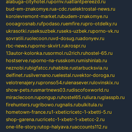
alabuga-cityhotel.ru
pornv.ru
atlantpereezd.ru
bud-em-znakomye.ru
a-cdc.ru
elektrostal-news.ru
korolevremont-market.ru
budem-znakomye.ru
oooagrosnab.ru
fpodaso.ru
emfire.ru
pro-otdelky.ru
ukrasotki.ru
seksuzbek.ru
seks-uzbek.ru
porno-vk.ru
sovratili.ru
olecoon.ru
vd-dosug.ru
adonyev.ru
rbc-news.ru
porno-skvirt.ru
krospr.ru
13autor-kolonka.ru
sormol.ru
2rich.ru
hostel-65.ru
hostserve.ru
porno-na-russkom.ru
mishinlab.ru
neznobi.ru
bigfatcc.ru
habble.ru
starbucksvia.ru
delfinet.ru
silvernano.ru
elestal.ru
vektor-doroga.ru
velotrenajery.ru
pronso54.ru
lenasever.ru
lovinskix.ru
show-pets.ru
smartnews03.ru
discofoxworld.ru
miraclecoon.ru
pongup.ru
hostel65.ru
liura.ru
glasspb.ru
firehunters.ru
gribowo.ru
gnalis.ru
bulkitula.ru
hometown-france.ru
1-xbeticricetc-1-xbetti-5.ru
shop-garena.ru
cricetc-1-xbetr-1-xbetcc-2.ru
one-life-story.ru
top-halyava.ru
accounts112.ru