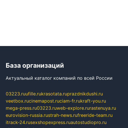
База организаций
Актуальный каталог компаний по всей России
03223.ru
ufille.ru
krasotata.ru
prazdnikdushi.ru
veetbox.ru
cinemapost.ru
ciam-fr.ru
kraft-you.ru
mega-press.ru
03223.ru
web-explore.ru
rastenuya.ru
eurovision-russia.ru
strah-news.ru
freeride-team.ru
itrack-24.ru
sexshopexpress.ru
autostudiopro.ru