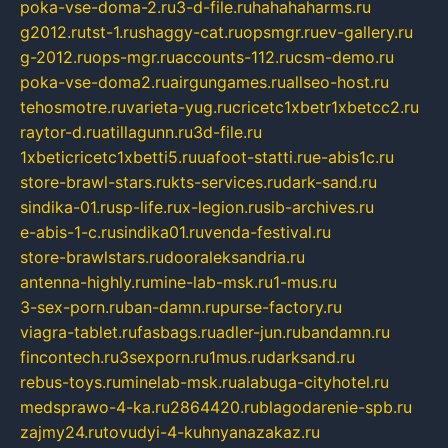
poka-vse-doma-2.ru
3-d-file.ru
hahahaharms.ru
g2012.ru
tst-1.ru
shaggy-cat.ru
opsmgr.ru
ev-gallery.ru
g-2012.ru
ops-mgr.ru
accounts-112.ru
csm-demo.ru
poka-vse-doma2.ru
airgungames.ru
allseo-host.ru
tehosmotre.ru
varieta-yug.ru
cricetc1xbetr1xbetcc2.ru
raytor-d.ru
atillagunn.ru
3d-file.ru
1xbeticricetc1xbetti5.ru
uafoot-statti.ru
e-abis1c.ru
store-brawl-stars.ru
kts-services.ru
dark-sand.ru
sindika-01.ru
sp-life.ru
x-legion.ru
sib-archives.ru
e-abis-1-c.ru
sindika01.ru
venda-festival.ru
store-brawlstars.ru
dooraleksandria.ru
antenna-highly.ru
mine-lab-msk.ru
1-mus.ru
3-sex-porn.ru
ban-damn.ru
purse-factory.ru
viagra-tablet.ru
fasbags.ru
adler-jun.ru
bandamn.ru
fincontech.ru
3sexporn.ru
1mus.ru
darksand.ru
rebus-toys.ru
minelab-msk.ru
alabuga-cityhotel.ru
medsprawo-4-ka.ru
2864420.ru
blagodarenie-spb.ru
zajmy24.ru
tovudyi-4-kuhnyanazakaz.ru