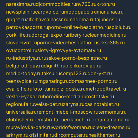
narasimha.ru
djcommodities.ru
nv750.ru
x-ton.ru
newsplain.ru
cardvoice.ru
modopaper.ru
manunae.ru
gbget.ru
alfeihavsalnassr.ru
madoma.ru
tajuncos.ru
petrovkasports.ru
porno-online-besplatno.ru
splclub.ru
york-life.ru
doroga-expo.ru
ribery.ru
cleanmedicine.ru
slovar-ivrit.ru
porno-video-besplatno.ru
seks-365.ru
ovucontrol.ru
sloty-igrovyye-avtomaty.ru
ru-industriya.ru
russkoe-porno-besplatno.ru
belgorod-day.ru
digilith.ru
pichkurovlab.ru
medic-today.ru
taksu.ru
comp123.ru
don-ykt.ru
teensvoice.ru
imgsharing.ru
domashnee-porno.ru
eva-elfie.ru
foto-tur.ru
biz-doska.ru
metropoltravel.ru
veslo-i-yakor.ru
borodino-media.ru
rostotsky.ru
regionufa.ru
weiss-bet.ru
zaryna.ru
casinotablet.ru
universalia.ru
remont-mebeli-moscow.ru
termomur.ru
clubfisher.ru
remstirufa.ru
erdamchi.ru
doramamama.ru
muraviovka-park.ru
worldofwoman.ru
clean-dreams.ru
arkrym.ru
kristinita.ru
dircomputer.ru
healthenter.ru