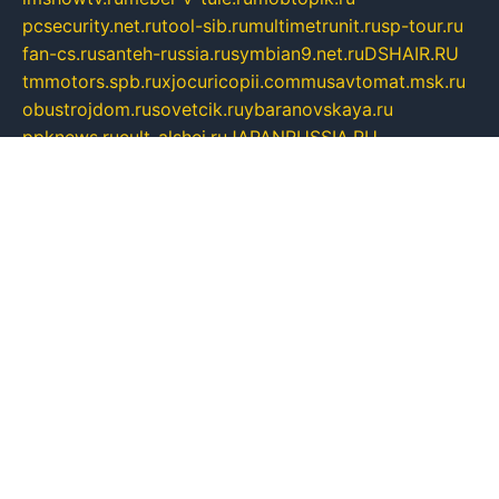
pcsecurity.net.ru
tool-sib.ru
multimetrunit.ru
sp-tour.ru
fan-cs.ru
santeh-russia.ru
symbian9.net.ru
DSHAIR.RU
tmmotors.spb.ru
xjocuricopii.com
musavtomat.msk.ru
obustrojdom.ru
sovetcik.ru
ybaranovskaya.ru
ppknews.ru
cult-alshei.ru
JAPANRUSSIA.RU
proekciyamebel.ru
imper-finans.ru
rim.org.ru
glamourai.ru
brassminus.ru
zabor-pro.ru
ftn.pp.ru
dorogoe58.ru
laimengpacker.ru
kuzova-zapchasti.ru
sageerp.ru
taxodrom.ru
dsrazvitie.ru
hardcity.net.ru
ratinghomegames.ru
topservice25.ru
gubernyan.ru
gtglasslined.ru
ii4.ru
tssport.spb.ru
andorra24.com
blackwallstreet.ru
oboimos.ru
optim-doors.com.ru
ikuch.ru
nycr.org.ru
npa21.ru
vremya-ch.spb.ru
desert000.ru
ivtorgi.ru
ifiori.ru
catalog-statei.ru
dcv.org.ru
spetsmaster174.ru
ipkameryhiseeu.ru
dum26.ru
ruspol.spb.ru
fr-opendp.ru
kam-solnyshko.ru
cheyenne-arapaho.ru
sevzapmetal.spb.ru