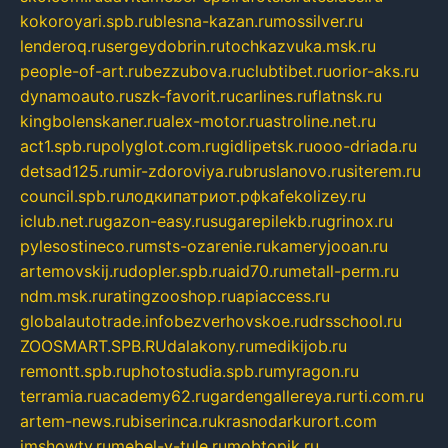
kokoroyari.spb.ru
blesna-kazan.ru
mossilver.ru
lenderoq.ru
sergeydobrin.ru
tochkazvuka.msk.ru
people-of-art.ru
bezzubova.ru
clubtibet.ru
orior-aks.ru
dynamoauto.ru
szk-favorit.ru
carlines.ru
flatnsk.ru
kingbolenskaner.ru
alex-motor.ru
astroline.net.ru
act1.spb.ru
polyglot.com.ru
gidlipetsk.ru
ooo-driada.ru
detsad125.ru
mir-zdoroviya.ru
bruslanovo.ru
siterem.ru
council.spb.ru
лодкипатриот.рф
kafekolizey.ru
iclub.net.ru
gazon-easy.ru
sugarepilekb.ru
grinox.ru
pylesostineco.ru
msts-ozarenie.ru
kameryjooan.ru
artemovskij.ru
dopler.spb.ru
aid70.ru
metall-perm.ru
ndm.msk.ru
ratingzooshop.ru
apiaccess.ru
globalautotrade.info
bezverhovskoe.ru
drsschool.ru
ZOOSMART.SPB.RU
dalakony.ru
medikijob.ru
remontt.spb.ru
photostudia.spb.ru
myragon.ru
terramia.ru
academy62.ru
gardengallereya.ru
rti.com.ru
artem-news.ru
biserinca.ru
krasnodarkurort.com
imshowtv.ru
mebel-v-tule.ru
mobtopik.ru