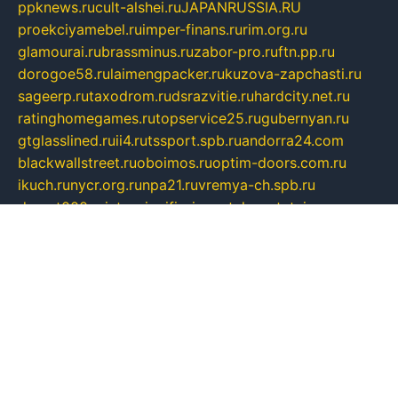
ppknews.ru
cult-alshei.ru
JAPANRUSSIA.RU
proekciyamebel.ru
imper-finans.ru
rim.org.ru
glamourai.ru
brassminus.ru
zabor-pro.ru
ftn.pp.ru
dorogoe58.ru
laimengpacker.ru
kuzova-zapchasti.ru
sageerp.ru
taxodrom.ru
dsrazvitie.ru
hardcity.net.ru
ratinghomegames.ru
topservice25.ru
gubernyan.ru
gtglasslined.ru
ii4.ru
tssport.spb.ru
andorra24.com
blackwallstreet.ru
oboimos.ru
optim-doors.com.ru
ikuch.ru
nycr.org.ru
npa21.ru
vremya-ch.spb.ru
desert000.ru
ivtorgi.ru
ifiori.ru
catalog-statei.ru
dcv.org.ru
spetsmaster174.ru
ipkameryhiseeu.ru
dum26.ru
ruspol.spb.ru
fr-opendp.ru
kam-solnyshko.ru
cheyenne-arapaho.ru
sevzapmetal.spb.ru
ted-lapidus.spb.ru
parasite-eliminator.ru
sigma-complete.ru
modernworld.ru
dama-moda.ru
eholot-group.ru
sk-nvkz.ru
DRONGOLD.RU
democratia2.ru
i-farmer.ru
mass-sport.org
jablonex.spb.ru
bookmess.ru
linkword.ru