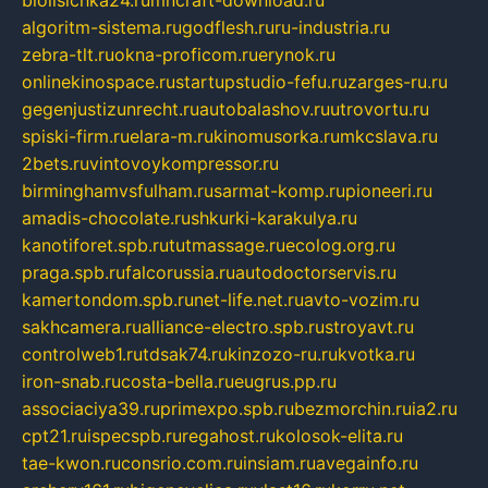
biolisichka24.ru
mncraft-download.ru
algoritm-sistema.ru
godflesh.ru
ru-industria.ru
zebra-tlt.ru
okna-proficom.ru
erynok.ru
onlinekinospace.ru
startupstudio-fefu.ru
zarges-ru.ru
gegenjustizunrecht.ru
autobalashov.ru
utrovortu.ru
spiski-firm.ru
elara-m.ru
kinomusorka.ru
mkcslava.ru
2bets.ru
vintovoykompressor.ru
birminghamvsfulham.ru
sarmat-komp.ru
pioneeri.ru
amadis-chocolate.ru
shkurki-karakulya.ru
kanotiforet.spb.ru
tutmassage.ru
ecolog.org.ru
praga.spb.ru
falcorussia.ru
autodoctorservis.ru
kamertondom.spb.ru
net-life.net.ru
avto-vozim.ru
sakhcamera.ru
alliance-electro.spb.ru
stroyavt.ru
controlweb1.ru
tdsak74.ru
kinzozo-ru.ru
kvotka.ru
iron-snab.ru
costa-bella.ru
eugrus.pp.ru
associaciya39.ru
primexpo.spb.ru
bezmorchin.ru
ia2.ru
cpt21.ru
ispecspb.ru
regahost.ru
kolosok-elita.ru
tae-kwon.ru
consrio.com.ru
insiam.ru
avegainfo.ru