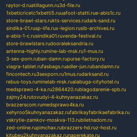
raytor-d.ru
atillagunn.ru
3d-file.ru
1xbeticricetc1xbetti5.ru
uafoot-statti.ru
e-abis1c.ru
store-brawl-stars.ru
kts-services.ru
dark-sand.ru
sindika-01.ru
sp-life.ru
x-legion.ru
sib-archives.ru
e-abis-1-c.ru
sindika01.ru
venda-festival.ru
store-brawlstars.ru
dooraleksandria.ru
antenna-highly.ru
mine-lab-msk.ru
1-mus.ru
3-sex-porn.ru
ban-damn.ru
purse-factory.ru
viagra-tablet.ru
fasbags.ru
adler-jun.ru
bandamn.ru
fincontech.ru
3sexporn.ru
1mus.ru
darksand.ru
rebus-toys.ru
minelab-msk.ru
alabuga-cityhotel.ru
medsprawo-4-ka.ru
2864420.ru
blagodarenie-spb.ru
zajmy24.ru
tovudyi-4-kuhnyanazakaz.ru
brazzerscom.ru
medsprawo4ka.ru
xehyroo5kuhnyanazakaz.ru
fabrikayfabrikaefabrika.ru
vskrytie-zamkov-moskva-113.ru
biletnadom.ru
zed-online.ru
pimchax.ru
brazzers-hd.ru
z-host.ru
kitubeu2kuhnyanazakaz.ru
naperekate.ru