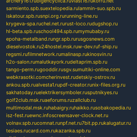
archery161.ru
bigencyclica.ru
vlast16.ru
korru.net
sarmiento.spb.su
extelopedia.ru
lammin-suo.spb.ru
iskatour.spb.ru
snpi.org.ru
running-line.ru
krygeva-spa.ru
chel.net.ru
rust-loco.ru
dugshop.ru
hl-beta.spb.ru
school494.spb.ru
mymubaby.ru
epoha-metalband.ru
ngr.spb.ru
rusgosnews.com
dieselvostok.ru
24hostel.msk.ru
w-dev.ru
f-ship.ru
regsmi.ru
filmnetwork.ru
malinasp.ru
kinosvin.ru
h2o-salon.ru
malutkayork.ru
deltaprim.spb.ru
tango-perm.ru
gooddir.ru
sgv.su
multiki-online.com
webkrasotki.com
cherinvest.ru
detskiy-ostrov.ru
ankou.spb.ru
alvesta1.ru
pdf-creator.ru
nix-files.org.ru
sakhatoday.ru
elektrikersymboler.ru
sputnikyes.ru
golf2club.msk.ru
aeforums.ru
zallclub.ru
multimodal.msk.ru
habaigry.ru
haikko.ru
sobakopedia.ru
isz-fest.ru
ewnc.info
screensaver-clock.net.ru
volnav.spb.ru
comnat.ru
npf.net.ru
7bit.pp.ru
kalugatur.ru
tesiaes.ru
card.com.ru
kazanka.spb.ru