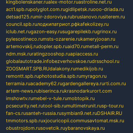
kingbolenskaner.ru
alex-motor.ru
astroline.net.ru
act1.spb.ru
polyglot.com.ru
gidlipetsk.ru
ooo-driada.ru
detsad125.ru
mir-zdoroviya.ru
bruslanovo.ru
siterem.ru
council.spb.ru
лодкипатриот.рф
kafekolizey.ru
iclub.net.ru
gazon-easy.ru
sugarepilekb.ru
grinox.ru
pylesostineco.ru
msts-ozarenie.ru
kameryjooan.ru
artemovskij.ru
dopler.spb.ru
aid70.ru
metall-perm.ru
ndm.msk.ru
ratingzooshop.ru
apiaccess.ru
globalautotrade.info
bezverhovskoe.ru
drsschool.ru
ZOOSMART.SPB.RU
dalakony.ru
medikijob.ru
remontt.spb.ru
photostudia.spb.ru
myragon.ru
terramia.ru
academy62.ru
gardengallereya.ru
rti.com.ru
artem-news.ru
biserinca.ru
krasnodarkurort.com
imshowtv.ru
mebel-v-tule.ru
mobtopik.ru
pcsecurity.net.ru
tool-sib.ru
multimetrunit.ru
sp-tour.ru
fan-cs.ru
santeh-russia.ru
symbian9.net.ru
DSHAIR.RU
tmmotors.spb.ru
xjocuricopii.com
musavtomat.msk.ru
obustrojdom.ru
sovetcik.ru
ybaranovskaya.ru