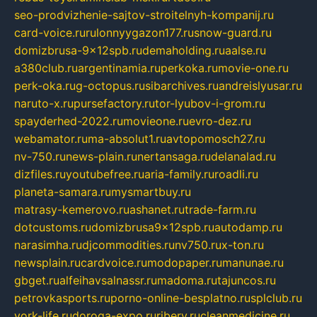
seo-prodvizhenie-sajtov-stroitelnyh-kompanij.ru
card-voice.ru
rulonnyygazon177.ru
snow-guard.ru
domizbrusa-9x12spb.ru
demaholding.ru
aalse.ru
a380club.ru
argentinamia.ru
perkoka.ru
movie-one.ru
perk-oka.ru
g-octopus.ru
sibarchives.ru
andreislyusar.ru
naruto-x.ru
pursefactory.ru
tor-lyubov-i-grom.ru
spayderhed-2022.ru
movieone.ru
evro-dez.ru
webamator.ru
ma-absolut1.ru
avtopomosch27.ru
nv-750.ru
news-plain.ru
nertansaga.ru
delanalad.ru
dizfiles.ru
youtubefree.ru
aria-family.ru
roadli.ru
planeta-samara.ru
mysmartbuy.ru
matrasy-kemerovo.ru
ashanet.ru
trade-farm.ru
dotcustoms.ru
domizbrusa9x12spb.ru
autodamp.ru
narasimha.ru
djcommodities.ru
nv750.ru
x-ton.ru
newsplain.ru
cardvoice.ru
modopaper.ru
manunae.ru
gbget.ru
alfeihavsalnassr.ru
madoma.ru
tajuncos.ru
petrovkasports.ru
porno-online-besplatno.ru
splclub.ru
york-life.ru
doroga-expo.ru
ribery.ru
cleanmedicine.ru