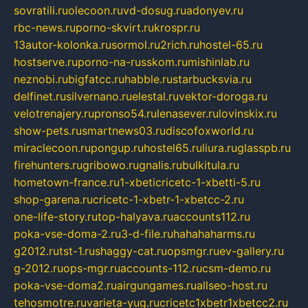
sovratili.ru
olecoon.ru
vd-dosug.ru
adonyev.ru
rbc-news.ru
porno-skvirt.ru
krospr.ru
13autor-kolonka.ru
sormol.ru
2rich.ru
hostel-65.ru
hostserve.ru
porno-na-russkom.ru
mishinlab.ru
neznobi.ru
bigfatcc.ru
habble.ru
starbucksvia.ru
delfinet.ru
silvernano.ru
elestal.ru
vektor-doroga.ru
velotrenajery.ru
pronso54.ru
lenasever.ru
lovinskix.ru
show-pets.ru
smartnews03.ru
discofoxworld.ru
miraclecoon.ru
pongup.ru
hostel65.ru
liura.ru
glasspb.ru
firehunters.ru
gribowo.ru
gnalis.ru
bulkitula.ru
hometown-france.ru
1-xbeticricetc-1-xbetti-5.ru
shop-garena.ru
cricetc-1-xbetr-1-xbetcc-2.ru
one-life-story.ru
top-halyava.ru
accounts112.ru
poka-vse-doma-2.ru
3-d-file.ru
hahahaharms.ru
g2012.ru
tst-1.ru
shaggy-cat.ru
opsmgr.ru
ev-gallery.ru
g-2012.ru
ops-mgr.ru
accounts-112.ru
csm-demo.ru
poka-vse-doma2.ru
airgungames.ru
allseo-host.ru
tehosmotre.ru
varieta-yug.ru
cricetc1xbetr1xbetcc2.ru