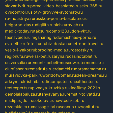
slovar-ivrit.ru
porno-video-besplatno.ru
seks-365.ru
ovucontrol.ru
sloty-igrovyye-avtomaty.ru
ru-industriya.ru
russkoe-porno-besplatno.ru
belgorod-day.ru
digilith.ru
pichkurovlab.ru
medic-today.ru
taksu.ru
comp123.ru
don-ykt.ru
teensvoice.ru
imgsharing.ru
domashnee-porno.ru
eva-elfie.ru
foto-tur.ru
biz-doska.ru
metropoltravel.ru
veslo-i-yakor.ru
borodino-media.ru
rostotsky.ru
regionufa.ru
weiss-bet.ru
zaryna.ru
casinotablet.ru
universalia.ru
remont-mebeli-moscow.ru
termomur.ru
clubfisher.ru
remstirufa.ru
erdamchi.ru
doramamama.ru
muraviovka-park.ru
worldofwoman.ru
clean-dreams.ru
arkrym.ru
kristinita.ru
dircomputer.ru
healthenter.ru
textexperts.ru
pivnaya-kruzhka.ru
kinofilmy-2021.ru
demolalapaluza.ru
tanyavanya.ru
remstir-tolyatti.ru
msdip.ru
jdol.ru
sokolovr.ru
newtech-spb.ru
rezemkleim.ru
massage-tai.ru
seonub.ru
zvonitut.ru