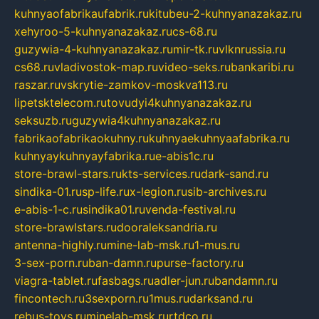
kuhnyaofabrikaufabrik.ru
kitubeu-2-kuhnyanazakaz.ru
xehyroo-5-kuhnyanazakaz.ru
cs-68.ru
guzywia-4-kuhnyanazakaz.ru
mir-tk.ru
vlknrussia.ru
cs68.ru
vladivostok-map.ru
video-seks.ru
bankaribi.ru
raszar.ru
vskrytie-zamkov-moskva113.ru
lipetsktelecom.ru
tovudyi4kuhnyanazakaz.ru
seksuzb.ru
guzywia4kuhnyanazakaz.ru
fabrikaofabrikaokuhny.ru
kuhnyaekuhnyaafabrika.ru
kuhnyaykuhnyayfabrika.ru
e-abis1c.ru
store-brawl-stars.ru
kts-services.ru
dark-sand.ru
sindika-01.ru
sp-life.ru
x-legion.ru
sib-archives.ru
e-abis-1-c.ru
sindika01.ru
venda-festival.ru
store-brawlstars.ru
dooraleksandria.ru
antenna-highly.ru
mine-lab-msk.ru
1-mus.ru
3-sex-porn.ru
ban-damn.ru
purse-factory.ru
viagra-tablet.ru
fasbags.ru
adler-jun.ru
bandamn.ru
fincontech.ru
3sexporn.ru
1mus.ru
darksand.ru
rebus-toys.ru
minelab-msk.ru
rtdco.ru