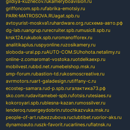
gildiya-kuznecov.ru
kameryboavision.ru
griffoncom.spb.ru
fabrika-emotsiy.ru
PARK-MATROSOVA.RU
agat.spb.ru
avtoyurist-moskva1.ru
hardware.org.ru
схема-авто.рф
dg-lab.ru
angrup.ru
recruiter.spb.ru
music8.spb.ru
krsk124.ru
kubok.spb.ru
romanofforex.ru
analitikaplus.ru
spyonline.ru
zosikamery.ru
sloboda-ural.pp.ru
AUTO-COM.SU
hohota.net
alimy.ru
online-z.com
aromat-vostoka.ru
otdelkaexp.ru
mobilvest.ru
bbd.net.ru
mebelshop.msk.ru
smp-forum.ru
bastion-td.ru
kosmoscreative.ru
avrmotors.ru
art-galadesign.ru
tiffany-c.ru
ecostep-samara.ru
d-p.spb.ru
галактика73.рф
sko.com.ru
davitamebel-spb.ru
fotsis.ru
tesiaes.ru
kokoroyari.spb.ru
blesna-kazan.ru
mossilver.ru
lenderoq.ru
sergeydobrin.ru
tochkazvuka.msk.ru
people-of-art.ru
bezzubova.ru
clubtibet.ru
orior-aks.ru
dynamoauto.ru
szk-favorit.ru
carlines.ru
flatnsk.ru