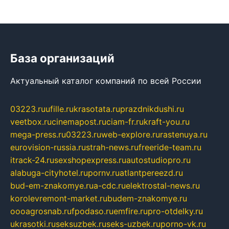
База организаций
Актуальный каталог компаний по всей России
03223.ru
ufille.ru
krasotata.ru
prazdnikdushi.ru
veetbox.ru
cinemapost.ru
ciam-fr.ru
kraft-you.ru
mega-press.ru
03223.ru
web-explore.ru
rastenuya.ru
eurovision-russia.ru
strah-news.ru
freeride-team.ru
itrack-24.ru
sexshopexpress.ru
autostudiopro.ru
alabuga-cityhotel.ru
pornv.ru
atlantpereezd.ru
bud-em-znakomye.ru
a-cdc.ru
elektrostal-news.ru
korolevremont-market.ru
budem-znakomye.ru
oooagrosnab.ru
fpodaso.ru
emfire.ru
pro-otdelky.ru
ukrasotki.ru
seksuzbek.ru
seks-uzbek.ru
porno-vk.ru