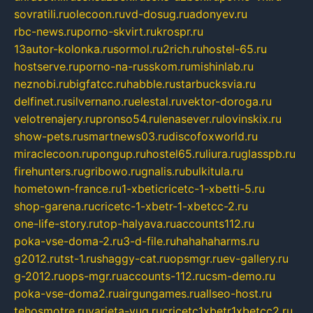
sovratili.ru
olecoon.ru
vd-dosug.ru
adonyev.ru
rbc-news.ru
porno-skvirt.ru
krospr.ru
13autor-kolonka.ru
sormol.ru
2rich.ru
hostel-65.ru
hostserve.ru
porno-na-russkom.ru
mishinlab.ru
neznobi.ru
bigfatcc.ru
habble.ru
starbucksvia.ru
delfinet.ru
silvernano.ru
elestal.ru
vektor-doroga.ru
velotrenajery.ru
pronso54.ru
lenasever.ru
lovinskix.ru
show-pets.ru
smartnews03.ru
discofoxworld.ru
miraclecoon.ru
pongup.ru
hostel65.ru
liura.ru
glasspb.ru
firehunters.ru
gribowo.ru
gnalis.ru
bulkitula.ru
hometown-france.ru
1-xbeticricetc-1-xbetti-5.ru
shop-garena.ru
cricetc-1-xbetr-1-xbetcc-2.ru
one-life-story.ru
top-halyava.ru
accounts112.ru
poka-vse-doma-2.ru
3-d-file.ru
hahahaharms.ru
g2012.ru
tst-1.ru
shaggy-cat.ru
opsmgr.ru
ev-gallery.ru
g-2012.ru
ops-mgr.ru
accounts-112.ru
csm-demo.ru
poka-vse-doma2.ru
airgungames.ru
allseo-host.ru
tehosmotre.ru
varieta-yug.ru
cricetc1xbetr1xbetcc2.ru