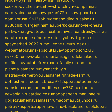
rebus-toys.ru
minelab-msk.ru
rtdco.ru
seo-prodvizhenie-sajtov-stroitelnyh-kompanij.ru
card-voice.ru
rulonnyygazon177.ru
snow-guard.ru
domizbrusa-9x12spb.ru
demaholding.ru
aalse.ru
a380club.ru
argentinamia.ru
perkoka.ru
movie-one.ru
perk-oka.ru
g-octopus.ru
sibarchives.ru
andreislyusar.ru
naruto-x.ru
pursefactory.ru
tor-lyubov-i-grom.ru
spayderhed-2022.ru
movieone.ru
evro-dez.ru
webamator.ru
ma-absolut1.ru
avtopomosch27.ru
nv-750.ru
news-plain.ru
nertansaga.ru
delanalad.ru
dizfiles.ru
youtubefree.ru
aria-family.ru
roadli.ru
planeta-samara.ru
mysmartbuy.ru
matrasy-kemerovo.ru
ashanet.ru
trade-farm.ru
dotcustoms.ru
domizbrusa9x12spb.ru
autodamp.ru
narasimha.ru
djcommodities.ru
nv750.ru
x-ton.ru
newsplain.ru
cardvoice.ru
modopaper.ru
manunae.ru
gbget.ru
alfeihavsalnassr.ru
madoma.ru
tajuncos.ru
petrovkasports.ru
porno-online-besplatno.ru
splclub.ru