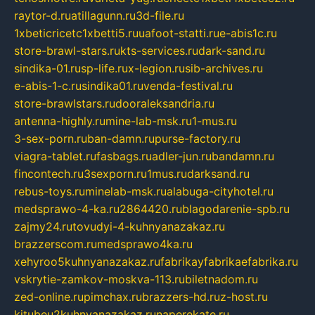
raytor-d.ru
atillagunn.ru
3d-file.ru
1xbeticricetc1xbetti5.ru
uafoot-statti.ru
e-abis1c.ru
store-brawl-stars.ru
kts-services.ru
dark-sand.ru
sindika-01.ru
sp-life.ru
x-legion.ru
sib-archives.ru
e-abis-1-c.ru
sindika01.ru
venda-festival.ru
store-brawlstars.ru
dooraleksandria.ru
antenna-highly.ru
mine-lab-msk.ru
1-mus.ru
3-sex-porn.ru
ban-damn.ru
purse-factory.ru
viagra-tablet.ru
fasbags.ru
adler-jun.ru
bandamn.ru
fincontech.ru
3sexporn.ru
1mus.ru
darksand.ru
rebus-toys.ru
minelab-msk.ru
alabuga-cityhotel.ru
medsprawo-4-ka.ru
2864420.ru
blagodarenie-spb.ru
zajmy24.ru
tovudyi-4-kuhnyanazakaz.ru
brazzerscom.ru
medsprawo4ka.ru
xehyroo5kuhnyanazakaz.ru
fabrikayfabrikaefabrika.ru
vskrytie-zamkov-moskva-113.ru
biletnadom.ru
zed-online.ru
pimchax.ru
brazzers-hd.ru
z-host.ru
kitubeu2kuhnyanazakaz.ru
naperekate.ru