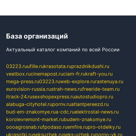
База организаций
Актуальный каталог компаний по всей России
03223.ru
ufille.ru
krasotata.ru
prazdnikdushi.ru
veetbox.ru
cinemapost.ru
ciam-fr.ru
kraft-you.ru
mega-press.ru
03223.ru
web-explore.ru
rastenuya.ru
eurovision-russia.ru
strah-news.ru
freeride-team.ru
itrack-24.ru
sexshopexpress.ru
autostudiopro.ru
alabuga-cityhotel.ru
pornv.ru
atlantpereezd.ru
bud-em-znakomye.ru
a-cdc.ru
elektrostal-news.ru
korolevremont-market.ru
budem-znakomye.ru
oooagrosnab.ru
fpodaso.ru
emfire.ru
pro-otdelky.ru
ukrasotki.ru
seksuzbek.ru
seks-uzbek.ru
porno-vk.ru