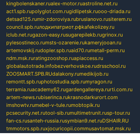
kingbolenskaner.ru
alex-motor.ru
astroline.net.ru
act1.spb.ru
polyglot.com.ru
gidlipetsk.ru
ooo-driada.ru
detsad125.ru
mir-zdoroviya.ru
bruslanovo.ru
siterem.ru
council.spb.ru
лодкипатриот.рф
kafekolizey.ru
iclub.net.ru
gazon-easy.ru
sugarepilekb.ru
grinox.ru
pylesostineco.ru
msts-ozarenie.ru
kameryjooan.ru
artemovskij.ru
dopler.spb.ru
aid70.ru
metall-perm.ru
ndm.msk.ru
ratingzooshop.ru
apiaccess.ru
globalautotrade.info
bezverhovskoe.ru
drsschool.ru
ZOOSMART.SPB.RU
dalakony.ru
medikijob.ru
remontt.spb.ru
photostudia.spb.ru
myragon.ru
terramia.ru
academy62.ru
gardengallereya.ru
rti.com.ru
artem-news.ru
biserinca.ru
krasnodarkurort.com
imshowtv.ru
mebel-v-tule.ru
mobtopik.ru
pcsecurity.net.ru
tool-sib.ru
multimetrunit.ru
sp-tour.ru
fan-cs.ru
santeh-russia.ru
symbian9.net.ru
DSHAIR.RU
tmmotors.spb.ru
xjocuricopii.com
musavtomat.msk.ru
obustrojdom.ru
sovetcik.ru
ybaranovskaya.ru