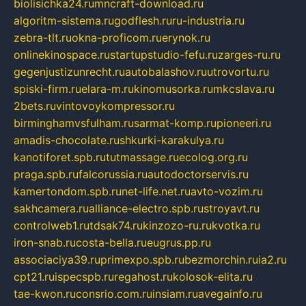
biolisichka24.ru
mncraft-download.ru
algoritm-sistema.ru
godflesh.ru
ru-industria.ru
zebra-tlt.ru
okna-proficom.ru
erynok.ru
onlinekinospace.ru
startupstudio-fefu.ru
zarges-ru.ru
gegenjustizunrecht.ru
autobalashov.ru
utrovortu.ru
spiski-firm.ru
elara-m.ru
kinomusorka.ru
mkcslava.ru
2bets.ru
vintovoykompressor.ru
birminghamvsfulham.ru
sarmat-komp.ru
pioneeri.ru
amadis-chocolate.ru
shkurki-karakulya.ru
kanotiforet.spb.ru
tutmassage.ru
ecolog.org.ru
praga.spb.ru
falcorussia.ru
autodoctorservis.ru
kamertondom.spb.ru
net-life.net.ru
avto-vozim.ru
sakhcamera.ru
alliance-electro.spb.ru
stroyavt.ru
controlweb1.ru
tdsak74.ru
kinzozo-ru.ru
kvotka.ru
iron-snab.ru
costa-bella.ru
eugrus.pp.ru
associaciya39.ru
primexpo.spb.ru
bezmorchin.ru
ia2.ru
cpt21.ru
ispecspb.ru
regahost.ru
kolosok-elita.ru
tae-kwon.ru
consrio.com.ru
insiam.ru
avegainfo.ru