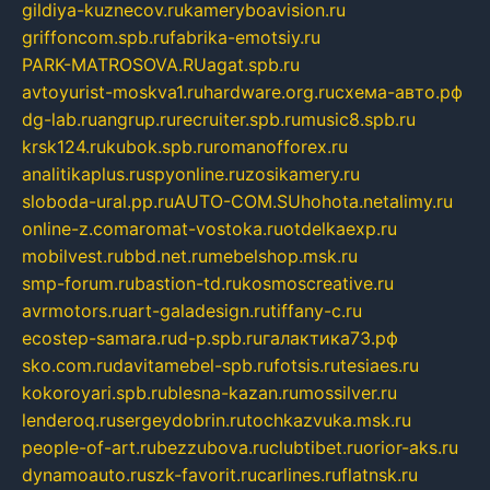
gildiya-kuznecov.ru
kameryboavision.ru
griffoncom.spb.ru
fabrika-emotsiy.ru
PARK-MATROSOVA.RU
agat.spb.ru
avtoyurist-moskva1.ru
hardware.org.ru
схема-авто.рф
dg-lab.ru
angrup.ru
recruiter.spb.ru
music8.spb.ru
krsk124.ru
kubok.spb.ru
romanofforex.ru
analitikaplus.ru
spyonline.ru
zosikamery.ru
sloboda-ural.pp.ru
AUTO-COM.SU
hohota.net
alimy.ru
online-z.com
aromat-vostoka.ru
otdelkaexp.ru
mobilvest.ru
bbd.net.ru
mebelshop.msk.ru
smp-forum.ru
bastion-td.ru
kosmoscreative.ru
avrmotors.ru
art-galadesign.ru
tiffany-c.ru
ecostep-samara.ru
d-p.spb.ru
галактика73.рф
sko.com.ru
davitamebel-spb.ru
fotsis.ru
tesiaes.ru
kokoroyari.spb.ru
blesna-kazan.ru
mossilver.ru
lenderoq.ru
sergeydobrin.ru
tochkazvuka.msk.ru
people-of-art.ru
bezzubova.ru
clubtibet.ru
orior-aks.ru
dynamoauto.ru
szk-favorit.ru
carlines.ru
flatnsk.ru