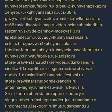
kuhnyaofabrikaufabrik.ru
kitubeu-2-kuhnyanazakaz.ru
xehyroo-5-kuhnyanazakaz.ru
cs-68.ru
guzywia-4-kuhnyanazakaz.ru
mir-tk.ru
vlknrussia.ru
cs68.ru
vladivostok-map.ru
video-seks.ru
bankaribi.ru
raszar.ru
vskrytie-zamkov-moskva113.ru
lipetsktelecom.ru
tovudyi4kuhnyanazakaz.ru
seksuzb.ru
guzywia4kuhnyanazakaz.ru
fabrikaofabrikaokuhny.ru
kuhnyaekuhnyaafabrika.ru
kuhnyaykuhnyayfabrika.ru
e-abis1c.ru
store-brawl-stars.ru
kts-services.ru
dark-sand.ru
sindika-01.ru
sp-life.ru
x-legion.ru
sib-archives.ru
e-abis-1-c.ru
sindika01.ru
venda-festival.ru
store-brawlstars.ru
dooraleksandria.ru
antenna-highly.ru
mine-lab-msk.ru
1-mus.ru
3-sex-porn.ru
ban-damn.ru
purse-factory.ru
viagra-tablet.ru
fasbags.ru
adler-jun.ru
bandamn.ru
fincontech.ru
3sexporn.ru
1mus.ru
darksand.ru