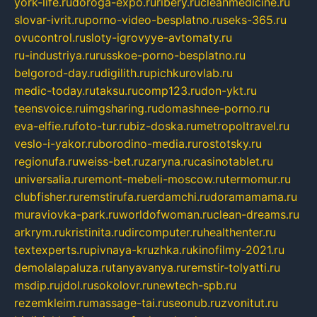
york-life.ru
doroga-expo.ru
ribery.ru
cleanmedicine.ru
slovar-ivrit.ru
porno-video-besplatno.ru
seks-365.ru
ovucontrol.ru
sloty-igrovyye-avtomaty.ru
ru-industriya.ru
russkoe-porno-besplatno.ru
belgorod-day.ru
digilith.ru
pichkurovlab.ru
medic-today.ru
taksu.ru
comp123.ru
don-ykt.ru
teensvoice.ru
imgsharing.ru
domashnee-porno.ru
eva-elfie.ru
foto-tur.ru
biz-doska.ru
metropoltravel.ru
veslo-i-yakor.ru
borodino-media.ru
rostotsky.ru
regionufa.ru
weiss-bet.ru
zaryna.ru
casinotablet.ru
universalia.ru
remont-mebeli-moscow.ru
termomur.ru
clubfisher.ru
remstirufa.ru
erdamchi.ru
doramamama.ru
muraviovka-park.ru
worldofwoman.ru
clean-dreams.ru
arkrym.ru
kristinita.ru
dircomputer.ru
healthenter.ru
textexperts.ru
pivnaya-kruzhka.ru
kinofilmy-2021.ru
demolalapaluza.ru
tanyavanya.ru
remstir-tolyatti.ru
msdip.ru
jdol.ru
sokolovr.ru
newtech-spb.ru
rezemkleim.ru
massage-tai.ru
seonub.ru
zvonitut.ru