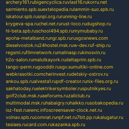
archery161.ru
bigencyclica.ru
vlast16.ru
korru.net
sarmiento.spb.su
extelopedia.ru
lammin-suo.spb.ru
iskatour.spb.ru
snpi.org.ru
running-line.ru
krygeva-spa.ru
chel.net.ru
rust-loco.ru
dugshop.ru
hl-beta.spb.ru
school494.spb.ru
mymubaby.ru
epoha-metalband.ru
ngr.spb.ru
rusgosnews.com
dieselvostok.ru
24hostel.msk.ru
w-dev.ru
f-ship.ru
regsmi.ru
filmnetwork.ru
malinasp.ru
kinosvin.ru
h2o-salon.ru
malutkayork.ru
deltaprim.spb.ru
tango-perm.ru
gooddir.ru
sgv.su
multiki-online.com
webkrasotki.com
cherinvest.ru
detskiy-ostrov.ru
ankou.spb.ru
alvesta1.ru
pdf-creator.ru
nix-files.org.ru
sakhatoday.ru
elektrikersymboler.ru
sputnikyes.ru
golf2club.msk.ru
aeforums.ru
zallclub.ru
multimodal.msk.ru
habaigry.ru
haikko.ru
sobakopedia.ru
isz-fest.ru
ewnc.info
screensaver-clock.net.ru
volnav.spb.ru
comnat.ru
npf.net.ru
7bit.pp.ru
kalugatur.ru
tesiaes.ru
card.com.ru
kazanka.spb.ru