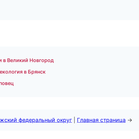
и в Великий Новгород
некология в Брянск
повец
лжский федеральный округ
|
Главная страница
→