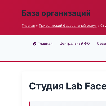
База организаций
Главная
»
Приволжский федеральный округ
» Сту
🏠 Главная
Центральный ФО
Севе
Студия Lab Fac