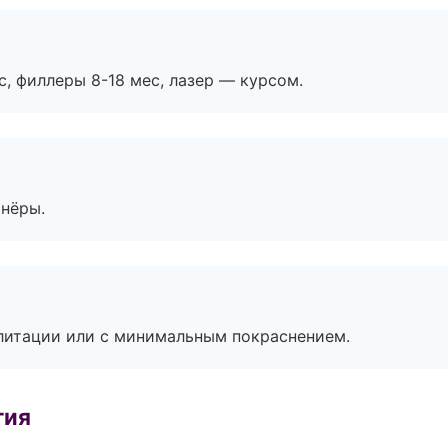
с, филлеры 8-18 мес, лазер — курсом.
тнёры.
литации или с минимальным покраснением.
гия