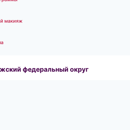
ый макияж
па
лжский федеральный округ