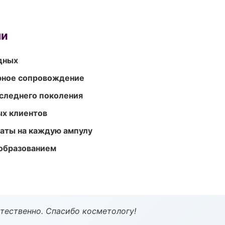
ми
одных
урное сопровождение
следнего поколения
ых клиентов
аты на каждую ампулу
образованием
тественно. Спасибо косметологу!