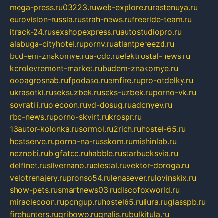
mega-press.ru
03223.ru
web-explore.ru
rastenuya.ru
eurovision-russia.ru
strah-news.ru
freeride-team.ru
itrack-24.ru
sexshopexpress.ru
autostudiopro.ru
alabuga-cityhotel.ru
pornv.ru
atlantpereezd.ru
bud-em-znakomye.ru
a-cdc.ru
elektrostal-news.ru
korolevremont-market.ru
budem-znakomye.ru
oooagrosnab.ru
fpodaso.ru
emfire.ru
pro-otdelky.ru
ukrasotki.ru
seksuzbek.ru
seks-uzbek.ru
porno-vk.ru
sovratili.ru
olecoon.ru
vd-dosug.ru
adonyev.ru
rbc-news.ru
porno-skvirt.ru
krospr.ru
13autor-kolonka.ru
sormol.ru
2rich.ru
hostel-65.ru
hostserve.ru
porno-na-russkom.ru
mishinlab.ru
neznobi.ru
bigfatcc.ru
habble.ru
starbucksvia.ru
delfinet.ru
silvernano.ru
elestal.ru
vektor-doroga.ru
velotrenajery.ru
pronso54.ru
lenasever.ru
lovinskix.ru
show-pets.ru
smartnews03.ru
discofoxworld.ru
miraclecoon.ru
pongup.ru
hostel65.ru
liura.ru
glasspb.ru
firehunters.ru
gribowo.ru
gnalis.ru
bulkitula.ru