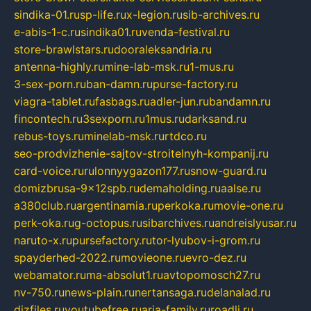
sindika-01.ru
sp-life.ru
x-legion.ru
sib-archives.ru
e-abis-1-c.ru
sindika01.ru
venda-festival.ru
store-brawlstars.ru
dooraleksandria.ru
antenna-highly.ru
mine-lab-msk.ru
1-mus.ru
3-sex-porn.ru
ban-damn.ru
purse-factory.ru
viagra-tablet.ru
fasbags.ru
adler-jun.ru
bandamn.ru
fincontech.ru
3sexporn.ru
1mus.ru
darksand.ru
rebus-toys.ru
minelab-msk.ru
rtdco.ru
seo-prodvizhenie-sajtov-stroitelnyh-kompanij.ru
card-voice.ru
rulonnyygazon177.ru
snow-guard.ru
domizbrusa-9x12spb.ru
demaholding.ru
aalse.ru
a380club.ru
argentinamia.ru
perkoka.ru
movie-one.ru
perk-oka.ru
g-octopus.ru
sibarchives.ru
andreislyusar.ru
naruto-x.ru
pursefactory.ru
tor-lyubov-i-grom.ru
spayderhed-2022.ru
movieone.ru
evro-dez.ru
webamator.ru
ma-absolut1.ru
avtopomosch27.ru
nv-750.ru
news-plain.ru
nertansaga.ru
delanalad.ru
dizfiles.ru
youtubefree.ru
aria-family.ru
roadli.ru