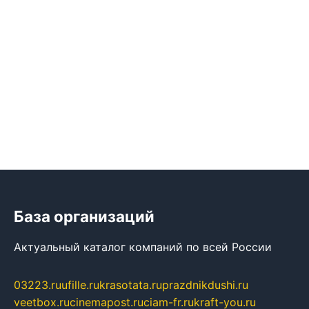
База организаций
Актуальный каталог компаний по всей России
03223.ru
ufille.ru
krasotata.ru
prazdnikdushi.ru
veetbox.ru
cinemapost.ru
ciam-fr.ru
kraft-you.ru