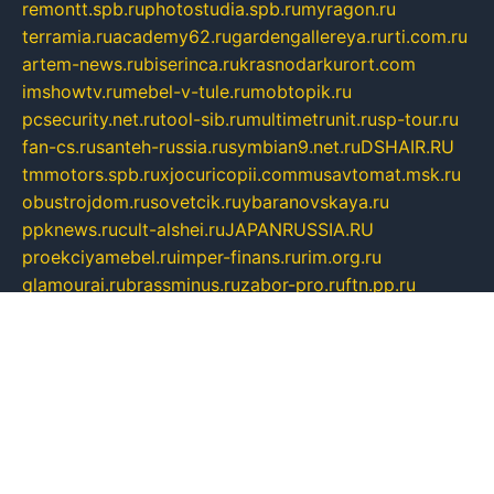
remontt.spb.ru
photostudia.spb.ru
myragon.ru
terramia.ru
academy62.ru
gardengallereya.ru
rti.com.ru
artem-news.ru
biserinca.ru
krasnodarkurort.com
imshowtv.ru
mebel-v-tule.ru
mobtopik.ru
pcsecurity.net.ru
tool-sib.ru
multimetrunit.ru
sp-tour.ru
fan-cs.ru
santeh-russia.ru
symbian9.net.ru
DSHAIR.RU
tmmotors.spb.ru
xjocuricopii.com
musavtomat.msk.ru
obustrojdom.ru
sovetcik.ru
ybaranovskaya.ru
ppknews.ru
cult-alshei.ru
JAPANRUSSIA.RU
proekciyamebel.ru
imper-finans.ru
rim.org.ru
glamourai.ru
brassminus.ru
zabor-pro.ru
ftn.pp.ru
dorogoe58.ru
laimengpacker.ru
kuzova-zapchasti.ru
sageerp.ru
taxodrom.ru
dsrazvitie.ru
hardcity.net.ru
ratinghomegames.ru
topservice25.ru
gubernyan.ru
gtglasslined.ru
ii4.ru
tssport.spb.ru
andorra24.com
blackwallstreet.ru
oboimos.ru
optim-doors.com.ru
ikuch.ru
nycr.org.ru
npa21.ru
vremya-ch.spb.ru
desert000.ru
ivtorgi.ru
ifiori.ru
catalog-statei.ru