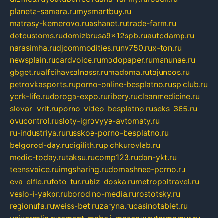
planeta-samara.ru
mysmartbuy.ru
matrasy-kemerovo.ru
ashanet.ru
trade-farm.ru
dotcustoms.ru
domizbrusa9x12spb.ru
autodamp.ru
narasimha.ru
djcommodities.ru
nv750.ru
x-ton.ru
newsplain.ru
cardvoice.ru
modopaper.ru
manunae.ru
gbget.ru
alfeihavsalnassr.ru
madoma.ru
tajuncos.ru
petrovkasports.ru
porno-online-besplatno.ru
splclub.ru
york-life.ru
doroga-expo.ru
ribery.ru
cleanmedicine.ru
slovar-ivrit.ru
porno-video-besplatno.ru
seks-365.ru
ovucontrol.ru
sloty-igrovyye-avtomaty.ru
ru-industriya.ru
russkoe-porno-besplatno.ru
belgorod-day.ru
digilith.ru
pichkurovlab.ru
medic-today.ru
taksu.ru
comp123.ru
don-ykt.ru
teensvoice.ru
imgsharing.ru
domashnee-porno.ru
eva-elfie.ru
foto-tur.ru
biz-doska.ru
metropoltravel.ru
veslo-i-yakor.ru
borodino-media.ru
rostotsky.ru
regionufa.ru
weiss-bet.ru
zaryna.ru
casinotablet.ru