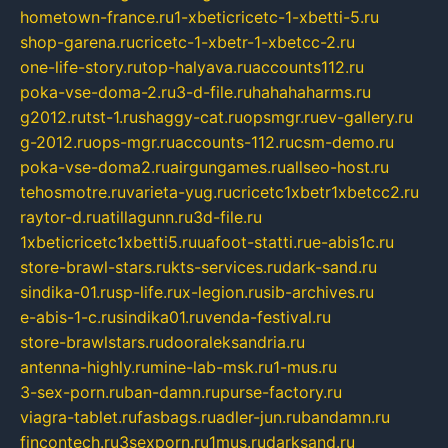
hometown-france.ru
1-xbeticricetc-1-xbetti-5.ru
shop-garena.ru
cricetc-1-xbetr-1-xbetcc-2.ru
one-life-story.ru
top-halyava.ru
accounts112.ru
poka-vse-doma-2.ru
3-d-file.ru
hahahaharms.ru
g2012.ru
tst-1.ru
shaggy-cat.ru
opsmgr.ru
ev-gallery.ru
g-2012.ru
ops-mgr.ru
accounts-112.ru
csm-demo.ru
poka-vse-doma2.ru
airgungames.ru
allseo-host.ru
tehosmotre.ru
varieta-yug.ru
cricetc1xbetr1xbetcc2.ru
raytor-d.ru
atillagunn.ru
3d-file.ru
1xbeticricetc1xbetti5.ru
uafoot-statti.ru
e-abis1c.ru
store-brawl-stars.ru
kts-services.ru
dark-sand.ru
sindika-01.ru
sp-life.ru
x-legion.ru
sib-archives.ru
e-abis-1-c.ru
sindika01.ru
venda-festival.ru
store-brawlstars.ru
dooraleksandria.ru
antenna-highly.ru
mine-lab-msk.ru
1-mus.ru
3-sex-porn.ru
ban-damn.ru
purse-factory.ru
viagra-tablet.ru
fasbags.ru
adler-jun.ru
bandamn.ru
fincontech.ru
3sexporn.ru
1mus.ru
darksand.ru