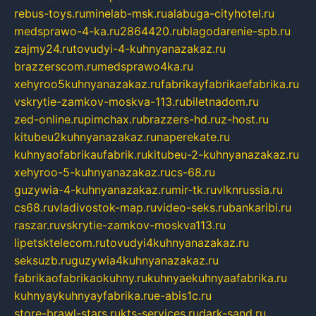
rebus-toys.ru
minelab-msk.ru
alabuga-cityhotel.ru
medsprawo-4-ka.ru
2864420.ru
blagodarenie-spb.ru
zajmy24.ru
tovudyi-4-kuhnyanazakaz.ru
brazzerscom.ru
medsprawo4ka.ru
xehyroo5kuhnyanazakaz.ru
fabrikayfabrikaefabrika.ru
vskrytie-zamkov-moskva-113.ru
biletnadom.ru
zed-online.ru
pimchax.ru
brazzers-hd.ru
z-host.ru
kitubeu2kuhnyanazakaz.ru
naperekate.ru
kuhnyaofabrikaufabrik.ru
kitubeu-2-kuhnyanazakaz.ru
xehyroo-5-kuhnyanazakaz.ru
cs-68.ru
guzywia-4-kuhnyanazakaz.ru
mir-tk.ru
vlknrussia.ru
cs68.ru
vladivostok-map.ru
video-seks.ru
bankaribi.ru
raszar.ru
vskrytie-zamkov-moskva113.ru
lipetsktelecom.ru
tovudyi4kuhnyanazakaz.ru
seksuzb.ru
guzywia4kuhnyanazakaz.ru
fabrikaofabrikaokuhny.ru
kuhnyaekuhnyaafabrika.ru
kuhnyaykuhnyayfabrika.ru
e-abis1c.ru
store-brawl-stars.ru
kts-services.ru
dark-sand.ru