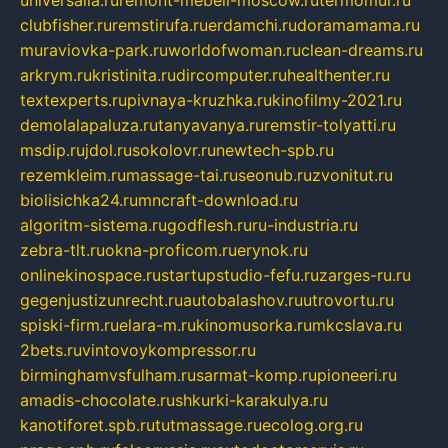
universalia.ru
remont-mebeli-moscow.ru
termomur.ru
clubfisher.ru
remstirufa.ru
erdamchi.ru
doramamama.ru
muraviovka-park.ru
worldofwoman.ru
clean-dreams.ru
arkrym.ru
kristinita.ru
dircomputer.ru
healthenter.ru
textexperts.ru
pivnaya-kruzhka.ru
kinofilmy-2021.ru
demolalapaluza.ru
tanyavanya.ru
remstir-tolyatti.ru
msdip.ru
jdol.ru
sokolovr.ru
newtech-spb.ru
rezemkleim.ru
massage-tai.ru
seonub.ru
zvonitut.ru
biolisichka24.ru
mncraft-download.ru
algoritm-sistema.ru
godflesh.ru
ru-industria.ru
zebra-tlt.ru
okna-proficom.ru
erynok.ru
onlinekinospace.ru
startupstudio-fefu.ru
zarges-ru.ru
gegenjustizunrecht.ru
autobalashov.ru
utrovortu.ru
spiski-firm.ru
elara-m.ru
kinomusorka.ru
mkcslava.ru
2bets.ru
vintovoykompressor.ru
birminghamvsfulham.ru
sarmat-komp.ru
pioneeri.ru
amadis-chocolate.ru
shkurki-karakulya.ru
kanotiforet.spb.ru
tutmassage.ru
ecolog.org.ru