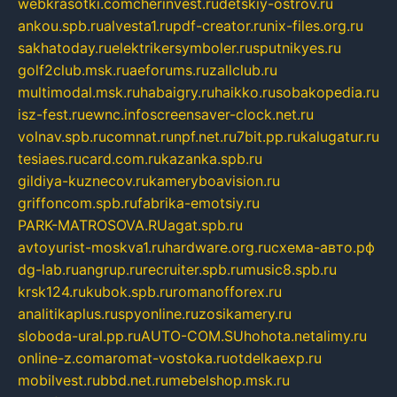
webkrasotki.com
cherinvest.ru
detskiy-ostrov.ru
ankou.spb.ru
alvesta1.ru
pdf-creator.ru
nix-files.org.ru
sakhatoday.ru
elektrikersymboler.ru
sputnikyes.ru
golf2club.msk.ru
aeforums.ru
zallclub.ru
multimodal.msk.ru
habaigry.ru
haikko.ru
sobakopedia.ru
isz-fest.ru
ewnc.info
screensaver-clock.net.ru
volnav.spb.ru
comnat.ru
npf.net.ru
7bit.pp.ru
kalugatur.ru
tesiaes.ru
card.com.ru
kazanka.spb.ru
gildiya-kuznecov.ru
kameryboavision.ru
griffoncom.spb.ru
fabrika-emotsiy.ru
PARK-MATROSOVA.RU
agat.spb.ru
avtoyurist-moskva1.ru
hardware.org.ru
схема-авто.рф
dg-lab.ru
angrup.ru
recruiter.spb.ru
music8.spb.ru
krsk124.ru
kubok.spb.ru
romanofforex.ru
analitikaplus.ru
spyonline.ru
zosikamery.ru
sloboda-ural.pp.ru
AUTO-COM.SU
hohota.net
alimy.ru
online-z.com
aromat-vostoka.ru
otdelkaexp.ru
mobilvest.ru
bbd.net.ru
mebelshop.msk.ru