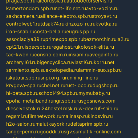
praga.spb.ru
falcorussia.ru
autodoctorservis.ru
kamertondom.spb.ru
net-life.net.ru
avto-vozim.ru
sakhcamera.ru
alliance-electro.spb.ru
stroyavt.ru
controlweb1.ru
tdsak74.ru
kinzozo-ru.ru
kvotka.ru
iron-snab.ru
costa-bella.ru
eugrus.pp.ru
associaciya39.ru
primexpo.spb.ru
bezmorchin.ru
ia2.ru
cpt21.ru
ispecspb.ru
regahost.ru
kolosok-elita.ru
tae-kwon.ru
consrio.com.ru
insiam.ru
avegainfo.ru
archery161.ru
bigencyclica.ru
vlast16.ru
korru.net
sarmiento.spb.su
extelopedia.ru
lammin-suo.spb.ru
iskatour.spb.ru
snpi.org.ru
running-line.ru
krygeva-spa.ru
chel.net.ru
rust-loco.ru
dugshop.ru
hl-beta.spb.ru
school494.spb.ru
mymubaby.ru
epoha-metalband.ru
ngr.spb.ru
rusgosnews.com
dieselvostok.ru
24hostel.msk.ru
w-dev.ru
f-ship.ru
regsmi.ru
filmnetwork.ru
malinasp.ru
kinosvin.ru
h2o-salon.ru
malutkayork.ru
deltaprim.spb.ru
tango-perm.ru
gooddir.ru
sgv.su
multiki-online.com