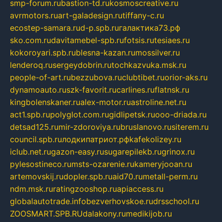
smp-forum.ru
bastion-td.ru
kosmoscreative.ru
avrmotors.ru
art-galadesign.ru
tiffany-c.ru
ecostep-samara.ru
d-p.spb.ru
галактика73.рф
sko.com.ru
davitamebel-spb.ru
fotsis.ru
tesiaes.ru
kokoroyari.spb.ru
blesna-kazan.ru
mossilver.ru
lenderoq.ru
sergeydobrin.ru
tochkazvuka.msk.ru
people-of-art.ru
bezzubova.ru
clubtibet.ru
orior-aks.ru
dynamoauto.ru
szk-favorit.ru
carlines.ru
flatnsk.ru
kingbolenskaner.ru
alex-motor.ru
astroline.net.ru
act1.spb.ru
polyglot.com.ru
gidlipetsk.ru
ooo-driada.ru
detsad125.ru
mir-zdoroviya.ru
bruslanovo.ru
siterem.ru
council.spb.ru
лодкипатриот.рф
kafekolizey.ru
iclub.net.ru
gazon-easy.ru
sugarepilekb.ru
grinox.ru
pylesostineco.ru
msts-ozarenie.ru
kameryjooan.ru
artemovskij.ru
dopler.spb.ru
aid70.ru
metall-perm.ru
ndm.msk.ru
ratingzooshop.ru
apiaccess.ru
globalautotrade.info
bezverhovskoe.ru
drsschool.ru
ZOOSMART.SPB.RU
dalakony.ru
medikijob.ru