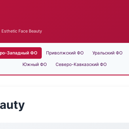
 Esthetic Face Beauty
ро-Западный ФО
Приволжский ФО
Уральский ФО
Южный ФО
Северо-Кавказский ФО
eauty