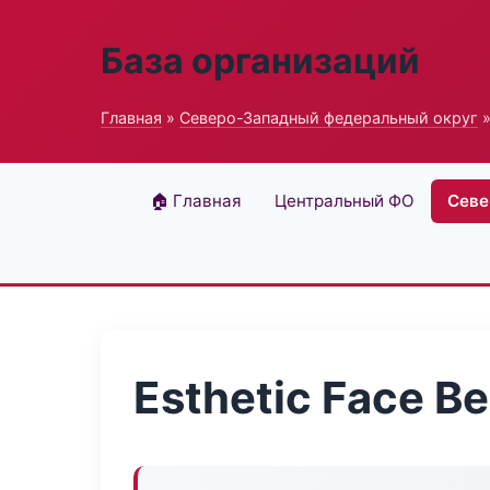
База организаций
Главная
»
Северо-Западный федеральный округ
»
🏠 Главная
Центральный ФО
Севе
Esthetic Face B