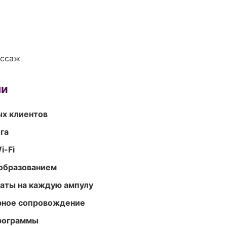
ассаж
ми
ых клиентов
га
i-Fi
образованием
аты на каждую ампулу
урное сопровождение
программы