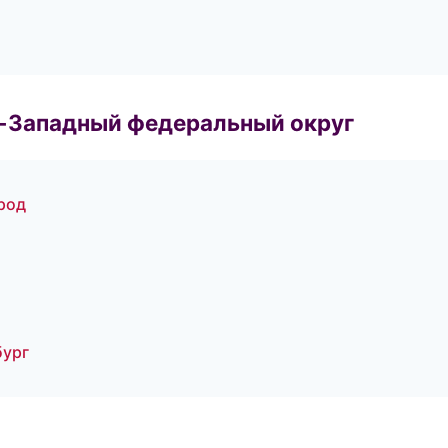
о-Западный федеральный округ
род
бург