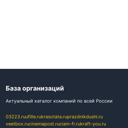
База организаций
Актуальный каталог компаний по всей России
03223.ru
ufille.ru
krasotata.ru
prazdnikdushi.ru
veetbox.ru
cinemapost.ru
ciam-fr.ru
kraft-you.ru