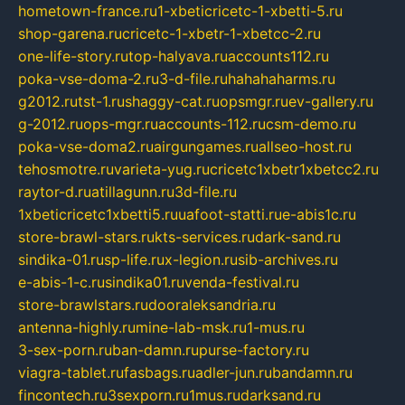
hometown-france.ru
1-xbeticricetc-1-xbetti-5.ru
shop-garena.ru
cricetc-1-xbetr-1-xbetcc-2.ru
one-life-story.ru
top-halyava.ru
accounts112.ru
poka-vse-doma-2.ru
3-d-file.ru
hahahaharms.ru
g2012.ru
tst-1.ru
shaggy-cat.ru
opsmgr.ru
ev-gallery.ru
g-2012.ru
ops-mgr.ru
accounts-112.ru
csm-demo.ru
poka-vse-doma2.ru
airgungames.ru
allseo-host.ru
tehosmotre.ru
varieta-yug.ru
cricetc1xbetr1xbetcc2.ru
raytor-d.ru
atillagunn.ru
3d-file.ru
1xbeticricetc1xbetti5.ru
uafoot-statti.ru
e-abis1c.ru
store-brawl-stars.ru
kts-services.ru
dark-sand.ru
sindika-01.ru
sp-life.ru
x-legion.ru
sib-archives.ru
e-abis-1-c.ru
sindika01.ru
venda-festival.ru
store-brawlstars.ru
dooraleksandria.ru
antenna-highly.ru
mine-lab-msk.ru
1-mus.ru
3-sex-porn.ru
ban-damn.ru
purse-factory.ru
viagra-tablet.ru
fasbags.ru
adler-jun.ru
bandamn.ru
fincontech.ru
3sexporn.ru
1mus.ru
darksand.ru