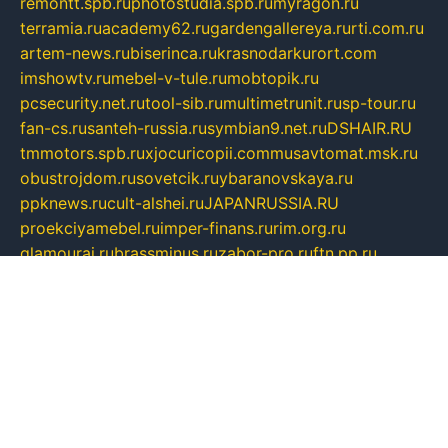
remontt.spb.ru
photostudia.spb.ru
myragon.ru
terramia.ru
academy62.ru
gardengallereya.ru
rti.com.ru
artem-news.ru
biserinca.ru
krasnodarkurort.com
imshowtv.ru
mebel-v-tule.ru
mobtopik.ru
pcsecurity.net.ru
tool-sib.ru
multimetrunit.ru
sp-tour.ru
fan-cs.ru
santeh-russia.ru
symbian9.net.ru
DSHAIR.RU
tmmotors.spb.ru
xjocuricopii.com
musavtomat.msk.ru
obustrojdom.ru
sovetcik.ru
ybaranovskaya.ru
ppknews.ru
cult-alshei.ru
JAPANRUSSIA.RU
proekciyamebel.ru
imper-finans.ru
rim.org.ru
glamourai.ru
brassminus.ru
zabor-pro.ru
ftn.pp.ru
dorogoe58.ru
laimengpacker.ru
kuzova-zapchasti.ru
sageerp.ru
taxodrom.ru
dsrazvitie.ru
hardcity.net.ru
ratinghomegames.ru
topservice25.ru
gubernyan.ru
gtglasslined.ru
ii4.ru
tssport.spb.ru
andorra24.com
blackwallstreet.ru
oboimos.ru
optim-doors.com.ru
ikuch.ru
nycr.org.ru
npa21.ru
vremya-ch.spb.ru
desert000.ru
ivtorgi.ru
ifiori.ru
catalog-statei.ru