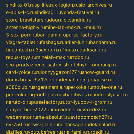
sindika-01.ru
sp-life.ru
x-legion.ru
sib-archives.ru
e-abis-1-c.ru
sindika01.ru
venda-festival.ru
store-brawlstars.ru
dooraleksandria.ru
antenna-highly.ru
mine-lab-msk.ru
1-mus.ru
3-sex-porn.ru
ban-damn.ru
purse-factory.ru
viagra-tablet.ru
fasbags.ru
adler-jun.ru
bandamn.ru
fincontech.ru
3sexporn.ru
1mus.ru
darksand.ru
rebus-toys.ru
minelab-msk.ru
rtdco.ru
seo-prodvizhenie-sajtov-stroitelnyh-kompanij.ru
card-voice.ru
rulonnyygazon177.ru
snow-guard.ru
domizbrusa-9x12spb.ru
demaholding.ru
aalse.ru
a380club.ru
argentinamia.ru
perkoka.ru
movie-one.ru
perk-oka.ru
g-octopus.ru
sibarchives.ru
andreislyusar.ru
naruto-x.ru
pursefactory.ru
tor-lyubov-i-grom.ru
spayderhed-2022.ru
movieone.ru
evro-dez.ru
webamator.ru
ma-absolut1.ru
avtopomosch27.ru
nv-750.ru
news-plain.ru
nertansaga.ru
delanalad.ru
dizfiles.ru
youtubefree.ru
aria-family.ru
roadli.ru