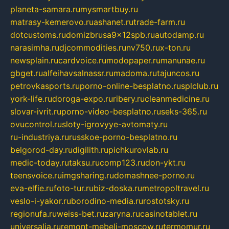
planeta-samara.ru
mysmartbuy.ru
matrasy-kemerovo.ru
ashanet.ru
trade-farm.ru
dotcustoms.ru
domizbrusa9x12spb.ru
autodamp.ru
narasimha.ru
djcommodities.ru
nv750.ru
x-ton.ru
newsplain.ru
cardvoice.ru
modopaper.ru
manunae.ru
gbget.ru
alfeihavsalnassr.ru
madoma.ru
tajuncos.ru
petrovkasports.ru
porno-online-besplatno.ru
splclub.ru
york-life.ru
doroga-expo.ru
ribery.ru
cleanmedicine.ru
slovar-ivrit.ru
porno-video-besplatno.ru
seks-365.ru
ovucontrol.ru
sloty-igrovyye-avtomaty.ru
ru-industriya.ru
russkoe-porno-besplatno.ru
belgorod-day.ru
digilith.ru
pichkurovlab.ru
medic-today.ru
taksu.ru
comp123.ru
don-ykt.ru
teensvoice.ru
imgsharing.ru
domashnee-porno.ru
eva-elfie.ru
foto-tur.ru
biz-doska.ru
metropoltravel.ru
veslo-i-yakor.ru
borodino-media.ru
rostotsky.ru
regionufa.ru
weiss-bet.ru
zaryna.ru
casinotablet.ru
universalia.ru
remont-mebeli-moscow.ru
termomur.ru