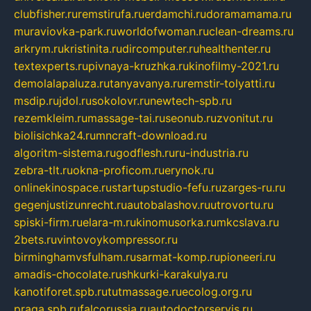
clubfisher.ru
remstirufa.ru
erdamchi.ru
doramamama.ru
muraviovka-park.ru
worldofwoman.ru
clean-dreams.ru
arkrym.ru
kristinita.ru
dircomputer.ru
healthenter.ru
textexperts.ru
pivnaya-kruzhka.ru
kinofilmy-2021.ru
demolalapaluza.ru
tanyavanya.ru
remstir-tolyatti.ru
msdip.ru
jdol.ru
sokolovr.ru
newtech-spb.ru
rezemkleim.ru
massage-tai.ru
seonub.ru
zvonitut.ru
biolisichka24.ru
mncraft-download.ru
algoritm-sistema.ru
godflesh.ru
ru-industria.ru
zebra-tlt.ru
okna-proficom.ru
erynok.ru
onlinekinospace.ru
startupstudio-fefu.ru
zarges-ru.ru
gegenjustizunrecht.ru
autobalashov.ru
utrovortu.ru
spiski-firm.ru
elara-m.ru
kinomusorka.ru
mkcslava.ru
2bets.ru
vintovoykompressor.ru
birminghamvsfulham.ru
sarmat-komp.ru
pioneeri.ru
amadis-chocolate.ru
shkurki-karakulya.ru
kanotiforet.spb.ru
tutmassage.ru
ecolog.org.ru
praga.spb.ru
falcorussia.ru
autodoctorservis.ru