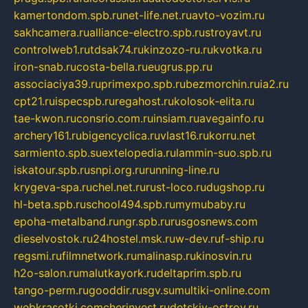
kamertondom.spb.ru
net-life.net.ru
avto-vozim.ru
sakhcamera.ru
alliance-electro.spb.ru
stroyavt.ru
controlweb1.ru
tdsak74.ru
kinzozo-ru.ru
kvotka.ru
iron-snab.ru
costa-bella.ru
eugrus.pp.ru
associaciya39.ru
primexpo.spb.ru
bezmorchin.ru
ia2.ru
cpt21.ru
ispecspb.ru
regahost.ru
kolosok-elita.ru
tae-kwon.ru
consrio.com.ru
insiam.ru
avegainfo.ru
archery161.ru
bigencyclica.ru
vlast16.ru
korru.net
sarmiento.spb.su
extelopedia.ru
lammin-suo.spb.ru
iskatour.spb.ru
snpi.org.ru
running-line.ru
krygeva-spa.ru
chel.net.ru
rust-loco.ru
dugshop.ru
hl-beta.spb.ru
school494.spb.ru
mymubaby.ru
epoha-metalband.ru
ngr.spb.ru
rusgosnews.com
dieselvostok.ru
24hostel.msk.ru
w-dev.ru
f-ship.ru
regsmi.ru
filmnetwork.ru
malinasp.ru
kinosvin.ru
h2o-salon.ru
malutkayork.ru
deltaprim.spb.ru
tango-perm.ru
gooddir.ru
sgv.su
multiki-online.com
webkrasotki.com
cherinvest.ru
detskiy-ostrov.ru