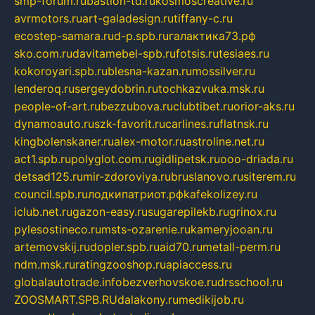
smp-forum.ru
bastion-td.ru
kosmoscreative.ru
avrmotors.ru
art-galadesign.ru
tiffany-c.ru
ecostep-samara.ru
d-p.spb.ru
галактика73.рф
sko.com.ru
davitamebel-spb.ru
fotsis.ru
tesiaes.ru
kokoroyari.spb.ru
blesna-kazan.ru
mossilver.ru
lenderoq.ru
sergeydobrin.ru
tochkazvuka.msk.ru
people-of-art.ru
bezzubova.ru
clubtibet.ru
orior-aks.ru
dynamoauto.ru
szk-favorit.ru
carlines.ru
flatnsk.ru
kingbolenskaner.ru
alex-motor.ru
astroline.net.ru
act1.spb.ru
polyglot.com.ru
gidlipetsk.ru
ooo-driada.ru
detsad125.ru
mir-zdoroviya.ru
bruslanovo.ru
siterem.ru
council.spb.ru
лодкипатриот.рф
kafekolizey.ru
iclub.net.ru
gazon-easy.ru
sugarepilekb.ru
grinox.ru
pylesostineco.ru
msts-ozarenie.ru
kameryjooan.ru
artemovskij.ru
dopler.spb.ru
aid70.ru
metall-perm.ru
ndm.msk.ru
ratingzooshop.ru
apiaccess.ru
globalautotrade.info
bezverhovskoe.ru
drsschool.ru
ZOOSMART.SPB.RU
dalakony.ru
medikijob.ru