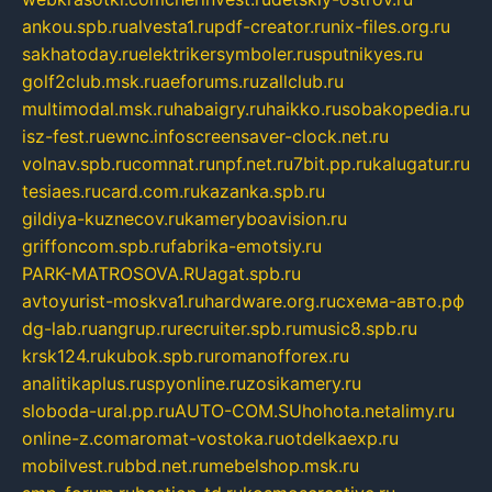
ankou.spb.ru
alvesta1.ru
pdf-creator.ru
nix-files.org.ru
sakhatoday.ru
elektrikersymboler.ru
sputnikyes.ru
golf2club.msk.ru
aeforums.ru
zallclub.ru
multimodal.msk.ru
habaigry.ru
haikko.ru
sobakopedia.ru
isz-fest.ru
ewnc.info
screensaver-clock.net.ru
volnav.spb.ru
comnat.ru
npf.net.ru
7bit.pp.ru
kalugatur.ru
tesiaes.ru
card.com.ru
kazanka.spb.ru
gildiya-kuznecov.ru
kameryboavision.ru
griffoncom.spb.ru
fabrika-emotsiy.ru
PARK-MATROSOVA.RU
agat.spb.ru
avtoyurist-moskva1.ru
hardware.org.ru
схема-авто.рф
dg-lab.ru
angrup.ru
recruiter.spb.ru
music8.spb.ru
krsk124.ru
kubok.spb.ru
romanofforex.ru
analitikaplus.ru
spyonline.ru
zosikamery.ru
sloboda-ural.pp.ru
AUTO-COM.SU
hohota.net
alimy.ru
online-z.com
aromat-vostoka.ru
otdelkaexp.ru
mobilvest.ru
bbd.net.ru
mebelshop.msk.ru