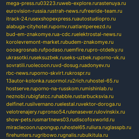
mega-press.ru
03223.ru
web-explore.ru
rastenuya.ru
eurovision-russia.ru
strah-news.ru
freeride-team.ru
itrack-24.ru
sexshopexpress.ru
autostudiopro.ru
alabuga-cityhotel.ru
pornv.ru
atlantpereezd.ru
bud-em-znakomye.ru
a-cdc.ru
elektrostal-news.ru
korolevremont-market.ru
budem-znakomye.ru
oooagrosnab.ru
fpodaso.ru
emfire.ru
pro-otdelky.ru
ukrasotki.ru
seksuzbek.ru
seks-uzbek.ru
porno-vk.ru
sovratili.ru
olecoon.ru
vd-dosug.ru
adonyev.ru
rbc-news.ru
porno-skvirt.ru
krospr.ru
13autor-kolonka.ru
sormol.ru
2rich.ru
hostel-65.ru
hostserve.ru
porno-na-russkom.ru
mishinlab.ru
neznobi.ru
bigfatcc.ru
habble.ru
starbucksvia.ru
delfinet.ru
silvernano.ru
elestal.ru
vektor-doroga.ru
velotrenajery.ru
pronso54.ru
lenasever.ru
lovinskix.ru
show-pets.ru
smartnews03.ru
discofoxworld.ru
miraclecoon.ru
pongup.ru
hostel65.ru
liura.ru
glasspb.ru
firehunters.ru
gribowo.ru
gnalis.ru
bulkitula.ru