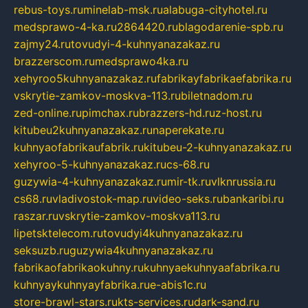
rebus-toys.ru
minelab-msk.ru
alabuga-cityhotel.ru
medsprawo-4-ka.ru
2864420.ru
blagodarenie-spb.ru
zajmy24.ru
tovudyi-4-kuhnyanazakaz.ru
brazzerscom.ru
medsprawo4ka.ru
xehyroo5kuhnyanazakaz.ru
fabrikayfabrikaefabrika.ru
vskrytie-zamkov-moskva-113.ru
biletnadom.ru
zed-online.ru
pimchax.ru
brazzers-hd.ru
z-host.ru
kitubeu2kuhnyanazakaz.ru
naperekate.ru
kuhnyaofabrikaufabrik.ru
kitubeu-2-kuhnyanazakaz.ru
xehyroo-5-kuhnyanazakaz.ru
cs-68.ru
guzywia-4-kuhnyanazakaz.ru
mir-tk.ru
vlknrussia.ru
cs68.ru
vladivostok-map.ru
video-seks.ru
bankaribi.ru
raszar.ru
vskrytie-zamkov-moskva113.ru
lipetsktelecom.ru
tovudyi4kuhnyanazakaz.ru
seksuzb.ru
guzywia4kuhnyanazakaz.ru
fabrikaofabrikaokuhny.ru
kuhnyaekuhnyaafabrika.ru
kuhnyaykuhnyayfabrika.ru
e-abis1c.ru
store-brawl-stars.ru
kts-services.ru
dark-sand.ru