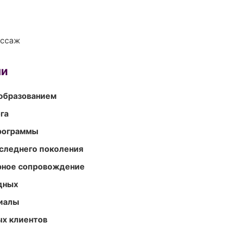
ассаж
ми
образованием
га
программы
следнего поколения
урное сопровождение
одных
риалы
ых клиентов