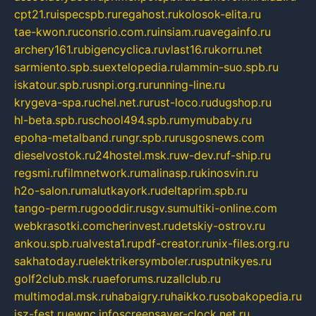
cpt21.ru
ispecspb.ru
regahost.ru
kolosok-elita.ru
tae-kwon.ru
consrio.com.ru
insiam.ru
avegainfo.ru
archery161.ru
bigencyclica.ru
vlast16.ru
korru.net
sarmiento.spb.su
extelopedia.ru
lammin-suo.spb.ru
iskatour.spb.ru
snpi.org.ru
running-line.ru
krygeva-spa.ru
chel.net.ru
rust-loco.ru
dugshop.ru
hl-beta.spb.ru
school494.spb.ru
mymubaby.ru
epoha-metalband.ru
ngr.spb.ru
rusgosnews.com
dieselvostok.ru
24hostel.msk.ru
w-dev.ru
f-ship.ru
regsmi.ru
filmnetwork.ru
malinasp.ru
kinosvin.ru
h2o-salon.ru
malutkayork.ru
deltaprim.spb.ru
tango-perm.ru
gooddir.ru
sgv.su
multiki-online.com
webkrasotki.com
cherinvest.ru
detskiy-ostrov.ru
ankou.spb.ru
alvesta1.ru
pdf-creator.ru
nix-files.org.ru
sakhatoday.ru
elektrikersymboler.ru
sputnikyes.ru
golf2club.msk.ru
aeforums.ru
zallclub.ru
multimodal.msk.ru
habaigry.ru
haikko.ru
sobakopedia.ru
isz-fest.ru
ewnc.info
screensaver-clock.net.ru