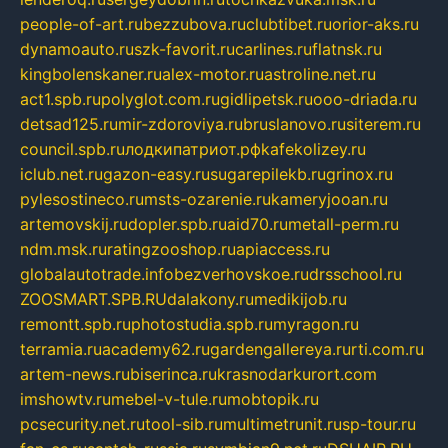
people-of-art.ru
bezzubova.ru
clubtibet.ru
orior-aks.ru
dynamoauto.ru
szk-favorit.ru
carlines.ru
flatnsk.ru
kingbolenskaner.ru
alex-motor.ru
astroline.net.ru
act1.spb.ru
polyglot.com.ru
gidlipetsk.ru
ooo-driada.ru
detsad125.ru
mir-zdoroviya.ru
bruslanovo.ru
siterem.ru
council.spb.ru
лодкипатриот.рф
kafekolizey.ru
iclub.net.ru
gazon-easy.ru
sugarepilekb.ru
grinox.ru
pylesostineco.ru
msts-ozarenie.ru
kameryjooan.ru
artemovskij.ru
dopler.spb.ru
aid70.ru
metall-perm.ru
ndm.msk.ru
ratingzooshop.ru
apiaccess.ru
globalautotrade.info
bezverhovskoe.ru
drsschool.ru
ZOOSMART.SPB.RU
dalakony.ru
medikijob.ru
remontt.spb.ru
photostudia.spb.ru
myragon.ru
terramia.ru
academy62.ru
gardengallereya.ru
rti.com.ru
artem-news.ru
biserinca.ru
krasnodarkurort.com
imshowtv.ru
mebel-v-tule.ru
mobtopik.ru
pcsecurity.net.ru
tool-sib.ru
multimetrunit.ru
sp-tour.ru