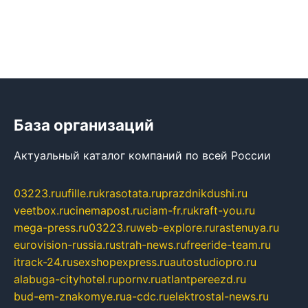
База организаций
Актуальный каталог компаний по всей России
03223.ru
ufille.ru
krasotata.ru
prazdnikdushi.ru
veetbox.ru
cinemapost.ru
ciam-fr.ru
kraft-you.ru
mega-press.ru
03223.ru
web-explore.ru
rastenuya.ru
eurovision-russia.ru
strah-news.ru
freeride-team.ru
itrack-24.ru
sexshopexpress.ru
autostudiopro.ru
alabuga-cityhotel.ru
pornv.ru
atlantpereezd.ru
bud-em-znakomye.ru
a-cdc.ru
elektrostal-news.ru