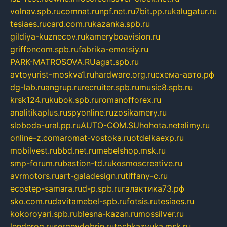
volnav.spb.ru
comnat.ru
npf.net.ru
7bit.pp.ru
kalugatur.ru
tesiaes.ru
card.com.ru
kazanka.spb.ru
gildiya-kuznecov.ru
kameryboavision.ru
griffoncom.spb.ru
fabrika-emotsiy.ru
PARK-MATROSOVA.RU
agat.spb.ru
avtoyurist-moskva1.ru
hardware.org.ru
схема-авто.рф
dg-lab.ru
angrup.ru
recruiter.spb.ru
music8.spb.ru
krsk124.ru
kubok.spb.ru
romanofforex.ru
analitikaplus.ru
spyonline.ru
zosikamery.ru
sloboda-ural.pp.ru
AUTO-COM.SU
hohota.net
alimy.ru
online-z.com
aromat-vostoka.ru
otdelkaexp.ru
mobilvest.ru
bbd.net.ru
mebelshop.msk.ru
smp-forum.ru
bastion-td.ru
kosmoscreative.ru
avrmotors.ru
art-galadesign.ru
tiffany-c.ru
ecostep-samara.ru
d-p.spb.ru
галактика73.рф
sko.com.ru
davitamebel-spb.ru
fotsis.ru
tesiaes.ru
kokoroyari.spb.ru
blesna-kazan.ru
mossilver.ru
lenderoq.ru
sergeydobrin.ru
tochkazvuka.msk.ru