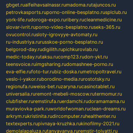
gbget.ru
alfeihavsalnassr.ru
madoma.ru
tajuncos.ru
petrovkasports.ru
porno-online-besplatno.ru
splclub.ru
york-life.ru
doroga-expo.ru
ribery.ru
cleanmedicine.ru
slovar-ivrit.ru
porno-video-besplatno.ru
seks-365.ru
ovucontrol.ru
sloty-igrovyye-avtomaty.ru
ru-industriya.ru
russkoe-porno-besplatno.ru
belgorod-day.ru
digilith.ru
pichkurovlab.ru
medic-today.ru
taksu.ru
comp123.ru
don-ykt.ru
teensvoice.ru
imgsharing.ru
domashnee-porno.ru
eva-elfie.ru
foto-tur.ru
biz-doska.ru
metropoltravel.ru
veslo-i-yakor.ru
borodino-media.ru
rostotsky.ru
regionufa.ru
weiss-bet.ru
zaryna.ru
casinotablet.ru
universalia.ru
remont-mebeli-moscow.ru
termomur.ru
clubfisher.ru
remstirufa.ru
erdamchi.ru
doramamama.ru
muraviovka-park.ru
worldofwoman.ru
clean-dreams.ru
arkrym.ru
kristinita.ru
dircomputer.ru
healthenter.ru
textexperts.ru
pivnaya-kruzhka.ru
kinofilmy-2021.ru
demolalapaluza.ru
tanyavanya.ru
remstir-tolyatti.ru