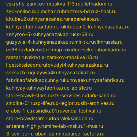
vskrytie-zamkov-moskva-113.ru
biletnadom.ru
zed-online.ru
pimchax.ru
brazzers-hd.ru
z-host.ru
kitubeu2kuhnyanazakaz.ru
naperekate.ru
kuhnyaofabrikaufabrik.ru
kitubeu-2-kuhnyanazakaz.ru
xehyroo-5-kuhnyanazakaz.ru
cs-68.ru
guzywia-4-kuhnyanazakaz.ru
mir-tk.ru
vlknrussia.ru
cs68.ru
vladivostok-map.ru
video-seks.ru
bankaribi.ru
raszar.ru
vskrytie-zamkov-moskva113.ru
lipetsktelecom.ru
tovudyi4kuhnyanazakaz.ru
seksuzb.ru
guzywia4kuhnyanazakaz.ru
fabrikaofabrikaokuhny.ru
kuhnyaekuhnyaafabrika.ru
kuhnyaykuhnyayfabrika.ru
e-abis1c.ru
store-brawl-stars.ru
kts-services.ru
dark-sand.ru
sindika-01.ru
sp-life.ru
x-legion.ru
sib-archives.ru
e-abis-1-c.ru
sindika01.ru
venda-festival.ru
store-brawlstars.ru
dooraleksandria.ru
antenna-highly.ru
mine-lab-msk.ru
1-mus.ru
3-sex-porn.ru
ban-damn.ru
purse-factory.ru