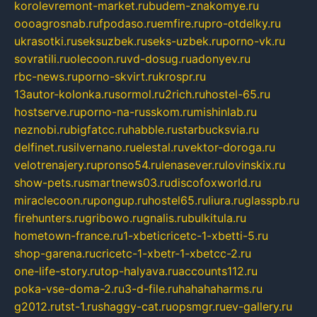
korolevremont-market.ru
budem-znakomye.ru
oooagrosnab.ru
fpodaso.ru
emfire.ru
pro-otdelky.ru
ukrasotki.ru
seksuzbek.ru
seks-uzbek.ru
porno-vk.ru
sovratili.ru
olecoon.ru
vd-dosug.ru
adonyev.ru
rbc-news.ru
porno-skvirt.ru
krospr.ru
13autor-kolonka.ru
sormol.ru
2rich.ru
hostel-65.ru
hostserve.ru
porno-na-russkom.ru
mishinlab.ru
neznobi.ru
bigfatcc.ru
habble.ru
starbucksvia.ru
delfinet.ru
silvernano.ru
elestal.ru
vektor-doroga.ru
velotrenajery.ru
pronso54.ru
lenasever.ru
lovinskix.ru
show-pets.ru
smartnews03.ru
discofoxworld.ru
miraclecoon.ru
pongup.ru
hostel65.ru
liura.ru
glasspb.ru
firehunters.ru
gribowo.ru
gnalis.ru
bulkitula.ru
hometown-france.ru
1-xbeticricetc-1-xbetti-5.ru
shop-garena.ru
cricetc-1-xbetr-1-xbetcc-2.ru
one-life-story.ru
top-halyava.ru
accounts112.ru
poka-vse-doma-2.ru
3-d-file.ru
hahahaharms.ru
g2012.ru
tst-1.ru
shaggy-cat.ru
opsmgr.ru
ev-gallery.ru