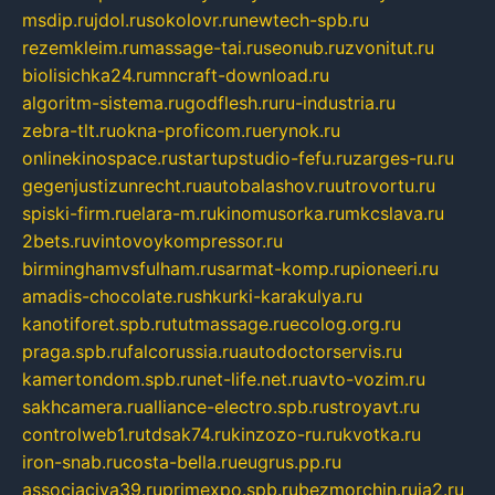
msdip.ru
jdol.ru
sokolovr.ru
newtech-spb.ru
rezemkleim.ru
massage-tai.ru
seonub.ru
zvonitut.ru
biolisichka24.ru
mncraft-download.ru
algoritm-sistema.ru
godflesh.ru
ru-industria.ru
zebra-tlt.ru
okna-proficom.ru
erynok.ru
onlinekinospace.ru
startupstudio-fefu.ru
zarges-ru.ru
gegenjustizunrecht.ru
autobalashov.ru
utrovortu.ru
spiski-firm.ru
elara-m.ru
kinomusorka.ru
mkcslava.ru
2bets.ru
vintovoykompressor.ru
birminghamvsfulham.ru
sarmat-komp.ru
pioneeri.ru
amadis-chocolate.ru
shkurki-karakulya.ru
kanotiforet.spb.ru
tutmassage.ru
ecolog.org.ru
praga.spb.ru
falcorussia.ru
autodoctorservis.ru
kamertondom.spb.ru
net-life.net.ru
avto-vozim.ru
sakhcamera.ru
alliance-electro.spb.ru
stroyavt.ru
controlweb1.ru
tdsak74.ru
kinzozo-ru.ru
kvotka.ru
iron-snab.ru
costa-bella.ru
eugrus.pp.ru
associaciya39.ru
primexpo.spb.ru
bezmorchin.ru
ia2.ru