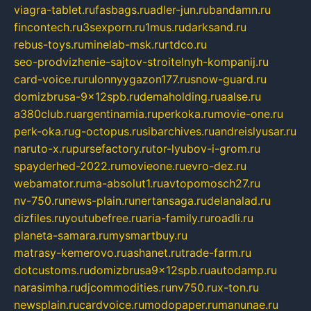
viagra-tablet.ru
fasbags.ru
adler-jun.ru
bandamn.ru
fincontech.ru
3sexporn.ru
1mus.ru
darksand.ru
rebus-toys.ru
minelab-msk.ru
rtdco.ru
seo-prodvizhenie-sajtov-stroitelnyh-kompanij.ru
card-voice.ru
rulonnyygazon177.ru
snow-guard.ru
domizbrusa-9x12spb.ru
demaholding.ru
aalse.ru
a380club.ru
argentinamia.ru
perkoka.ru
movie-one.ru
perk-oka.ru
g-octopus.ru
sibarchives.ru
andreislyusar.ru
naruto-x.ru
pursefactory.ru
tor-lyubov-i-grom.ru
spayderhed-2022.ru
movieone.ru
evro-dez.ru
webamator.ru
ma-absolut1.ru
avtopomosch27.ru
nv-750.ru
news-plain.ru
nertansaga.ru
delanalad.ru
dizfiles.ru
youtubefree.ru
aria-family.ru
roadli.ru
planeta-samara.ru
mysmartbuy.ru
matrasy-kemerovo.ru
ashanet.ru
trade-farm.ru
dotcustoms.ru
domizbrusa9x12spb.ru
autodamp.ru
narasimha.ru
djcommodities.ru
nv750.ru
x-ton.ru
newsplain.ru
cardvoice.ru
modopaper.ru
manunae.ru