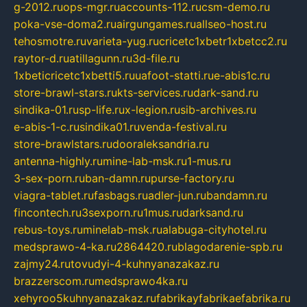
g-2012.ru
ops-mgr.ru
accounts-112.ru
csm-demo.ru
poka-vse-doma2.ru
airgungames.ru
allseo-host.ru
tehosmotre.ru
varieta-yug.ru
cricetc1xbetr1xbetcc2.ru
raytor-d.ru
atillagunn.ru
3d-file.ru
1xbeticricetc1xbetti5.ru
uafoot-statti.ru
e-abis1c.ru
store-brawl-stars.ru
kts-services.ru
dark-sand.ru
sindika-01.ru
sp-life.ru
x-legion.ru
sib-archives.ru
e-abis-1-c.ru
sindika01.ru
venda-festival.ru
store-brawlstars.ru
dooraleksandria.ru
antenna-highly.ru
mine-lab-msk.ru
1-mus.ru
3-sex-porn.ru
ban-damn.ru
purse-factory.ru
viagra-tablet.ru
fasbags.ru
adler-jun.ru
bandamn.ru
fincontech.ru
3sexporn.ru
1mus.ru
darksand.ru
rebus-toys.ru
minelab-msk.ru
alabuga-cityhotel.ru
medsprawo-4-ka.ru
2864420.ru
blagodarenie-spb.ru
zajmy24.ru
tovudyi-4-kuhnyanazakaz.ru
brazzerscom.ru
medsprawo4ka.ru
xehyroo5kuhnyanazakaz.ru
fabrikayfabrikaefabrika.ru