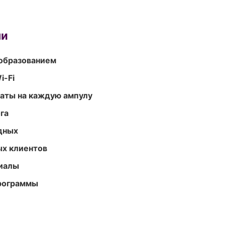
ми
образованием
i-Fi
аты на каждую ампулу
га
одных
ых клиентов
риалы
программы