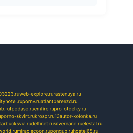
03223.ru
web-explore.ru
rastenuya.ru
tyhotel.ru
pornv.ru
atlantpereezd.ru
b.ru
fpodaso.ru
emfire.ru
pro-otdelky.ru
u
porno-skvirt.ru
krospr.ru
13autor-kolonka.ru
tarbucksvia.ru
delfinet.ru
silvernano.ru
elestal.ru
world.ru
miraclecoon.ru
pongup.ru
hostel65.ru