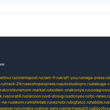
сии
eetbox.ru
cinemapost.ru
ciam-fr.ru
kraft-you.ru
mega-press.ru
.ru
itrack-24.ru
sexshopexpress.ru
autostudiopro.ru
alabuga-ci
ru
korolevremont-market.ru
budem-znakomye.ru
oooagrosna
k.ru
sovratili.ru
olecoon.ru
vd-dosug.ru
adonyev.ru
rbc-news.r
-na-russkom.ru
mishinlab.ru
neznobi.ru
bigfatcc.ru
habble.ru
s
nasever.ru
lovinskix.ru
show-pets.ru
smartnews03.ru
discofox