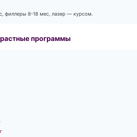
с, филлеры 8-18 мес, лазер — курсом.
зрастные программы
ц
г