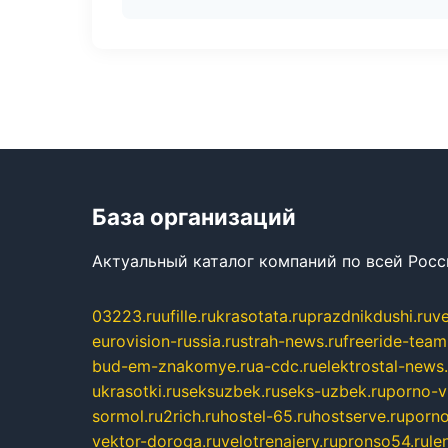
База организаций
Актуальный каталог компаний по всей Рос
03223.ru
ufille.ru
krasotata.ru
prazdnikdushi.ru
v
eurovision-russia.ru
strah-news.ru
freeride-team
bud-em-znakomye.ru
a-cdc.ru
elektrostal-news.
ukrasotki.ru
seksuzbek.ru
seks-uzbek.ru
porno-v
sormol.ru
2rich.ru
hostel-65.ru
hostserve.ru
porno
vektor-doroga.ru
velotrenajery.ru
pronso54.ru
le