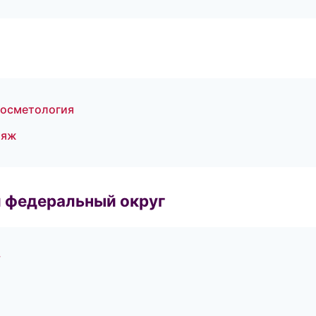
косметология
ияж
 федеральный округ
у